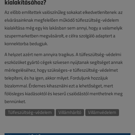
kialakításához?
Az előbb említettek valószínűleg sokakat elkedvetlenítenek: az
elvárásainknak megfelelően működő túlfeszültség-védelem
kialakítása még egy kis lakásban sem annyi, hogy a valamelyik
szupermarketben megvásárolt, e célra szolgáló adaptert a
konnektorba bedugjuk.
A helyzet azért nem annyira tragikus. A túlfeszültség-védelmi
eszközöket gyártó cégek szívesen nyújtanak segítséget annak
mérlegeléséhez, hogy szükséges-e túlfeszültség-védelmet
telepíteni, és ha igen, akkor milyet. Forduljunk hozzájuk
bizalommal. Érdemes kihasználni ezt a lehetőséget, mert
fölösleges kiadásoktól és keserű csalódástól menthetnek meg
bennünket.
Túlfeszültség-védelem
Villámhárító
Villámvédelem