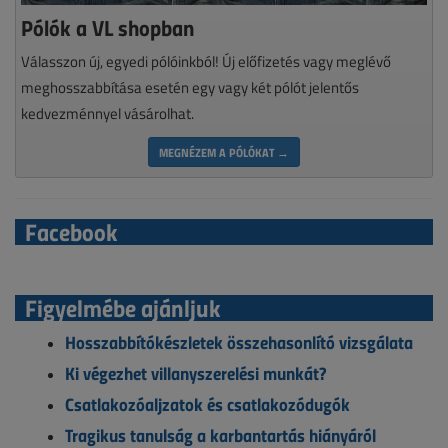
Pólók a VL shopban
Válasszon új, egyedi pólóinkból! Új előfizetés vagy meglévő
meghosszabbítása esetén egy vagy két pólót jelentős
kedvezménnyel vásárolhat.
MEGNÉZEM A PÓLÓKAT →
Facebook
Figyelmébe ajánljuk
Hosszabbítókészletek összehasonlító vizsgálata
Ki végezhet villanyszerelési munkát?
Csatlakozóaljzatok és csatlakozódugók
Tragikus tanulság a karbantartás hiányáról