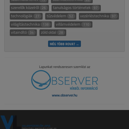
szerelők közelről
tanulságos történetek
26
97
technológiák
tűzvédelem
vezérléstechnika
27
52
97
világítástechnika
villámvédelem
138
110
vitaindító
zöld oldal
34
28
MÉG TÖBB ROVAT →
Lapunkat rendszeresen szemlézi az
www.observer.hu