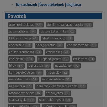
Társasházak fővezetékeinek felújítása
Rovatok
áttekintő táblázat
áttekintő táblázat alapján
232
107
automatizálás
biztonságtechnika
14
102
EIB technológia
elektromos autó
43
17
energetika
energiaellátás
energiaforrások
57
30
19
épületvillamosság
érdekesség
21
29
eszközeink
európából jöttem
ezt láttam
151
12
61
hírek
jogi esetek
jogszabályok
67
54
10
környezetvédelem
megújulók
14
62
méréstechnika
munkavédelem
61
37
napenergia
nem csak villanyszerelőknek
17
119
robbanásvédelem
szabályozás
16
13
szabványok
szakmakörnyezet
136
99
szakmatörténet
számítástechnika
15
28