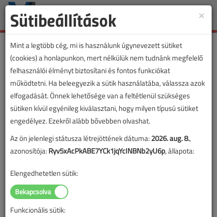
Sütibeállítások
×
Toggle
naviga
Mint a legtöbb cég, mi is használunk úgynevezett sütiket
(cookies) a honlapunkon, mert nélkülük nem tudnánk megfelelő
felhasználói élményt biztosítani és fontos funkciókat
működtetni. Ha beleegyezik a sütik használatába, válassza azok
elfogadását. Önnek lehetősége van a feltétlenül szükséges
sütiken kívül egyénileg kiválasztani, hogy milyen típusú sütiket
engedélyez. Ezekről alább bővebben olvashat.
Az ön jelenlegi státusza létrejöttének dátuma:
2026. aug. 8.
,
azonosítója:
Ryv5xAcPkABE7YCk1jqYcINBNb2yU6p
, állapota:
Elengedhetetlen sütik:
Funkcionális sütik:
Lapszám: