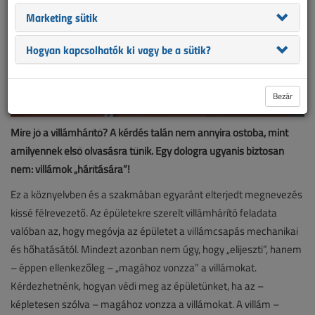
Marketing sütik
Hogyan kapcsolhatók ki vagy be a sütik?
Bezár
Mire jó a villámhárító? A kérdés talán nem annyira ostoba, mint
amilyennek első olvasásra tűnik. Egy dologra ugyanis biztosan
nem: villámok „hárítására”!
Ez a köznyelvben és a szakmában egyaránt elterjedt megnevezés
kissé félrevezető. Az épületekre szerelt villámhárító feladata
valóban az, hogy megóvja az épületet a villámcsapás mechanikai
és hőhatásától. Mindezt azonban nem úgy, hogy „elijeszti”, hanem
– éppen ellenkezőleg – „magához vonzza” a villámokat.
Kérdezhetnénk, hogyan védi meg az épületünket, ha az –
képletesen szólva – magához vonzza a villámokat. A villám –