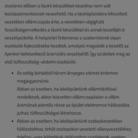
zivataros időben a távíró készülékek kezelése nem volt
kockázatmentesnek nevezhető. Ha a távírópóznákra kifeszített
vezetéket villámcsapás érte, a vezetéken végigfutó
feszültségemelkedés a távíró készüléket és annak kezelőjét is
veszélyeztette. A helyzetet felismerve a szakemberek olyan
eszközök fejlesztésébe kezdtek, amelyek megvédik a kezelőt az
ilyenkor bekövetkező áramütés veszélyétől. Így születtek meg az
első túlfeszültség-védelmi eszközök.
Az eddig leírtakból három lényeges elemet érdemes
megjegyeznünk:
Abban az esetben, ha lakóépületünk villámhárítóval
rendelkezik, akkor közvetlen villámcsapáskor a villám
áramának jelentős része az épület elektromos hálózatába
juthat, túlfeszültséget létrehozva.
Abban az esetben, ha lakóépületünk szabadvezetékes
hálózatokhoz, tehát oszlopokon vezetett villanyvezetékhez,
telefon- vagy kábeltévé-hálózathoz csatlakozik, ezeken