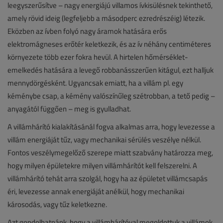
leegyszerűsítve – nagy energiájú villamos ívkisülésnek tekinthető,
amely rövid ideig (legfeljebb a másodperc ezredrészéig) létezik.
Eközben az ívben folyó nagy áramok hatására erős
elektromágneses erőtér keletkezik, és az ív néhány centiméteres
környezete több ezer fokra hevül. A hirtelen hőmérséklet-
emelkedés hatására a levegő robbanásszerűen kitágul, ezt halljuk
mennydörgésként. Ugyancsak emiatt, ha a villám pl. egy
kéménybe csap, a kémény valószínűleg szétrobban, a tető pedig –
anyagától függően – meg is gyulladhat.
A villámhárító kialakításánál fogva alkalmas arra, hogy levezesse a
villám energiáját tűz, vagy mechanikai sérülés veszélye nélkül.
Fontos veszélymegelőző szerepe miatt szabvány határozza meg,
hogy milyen épületekre milyen villámhárítót kell felszerelni. A
villámhárító tehát arra szolgál, hogy ha az épületet villámcsapás
éri, levezesse annak energiáját anélkül, hogy mechanikai
károsodás, vagy tűz keletkezne.
Azt gondolhatnánk, hogy a villámhárítóval megoldottuk a villámok