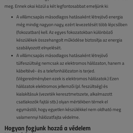
meg. Ennek okai közül a két legfontosabbat emeljünk ki:
A villámcsapás másodlagos hatásaként létrejövő energia
még mindig nagyon nagy, ezért levezetését több lépcsőben
(fokozatban) kell. Az egyes fokozatokban különböző
készülékek összehangolt működése biztosítja az energia
szabályozott elnyelését.
A villámcsapás másodlagos hatásaként létrejövő
túlfeszültség nemcsak az elektromos hálózaton, hanem a
kábeltévé- és a telefonhálózaton is terjed.
(Végeredményben ezek is elektromos hálózatok.) Ezen
hálózatok elektromos jellemzői (pl. feszültség) és
kialakításuk (vezeték keresztmetszete, alkalmazott
csatlakozók fajtái stb.) olyan mértékben térnek el
egymástól, hogy egyetlen készülékkel nem oldható meg
valamennyi hálózatfajta védelme.
Hogyan fogjunk hozzá a védelem