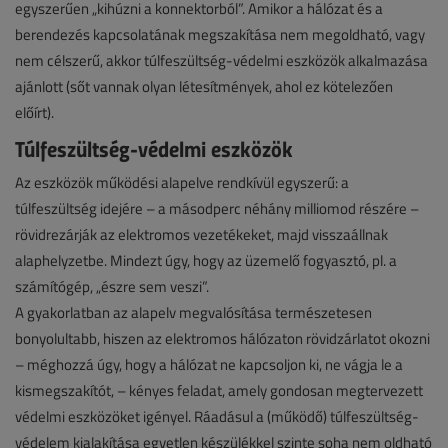
egyszerűen „kihúzni a konnektorból”. Amikor a hálózat és a
berendezés kapcsolatának megszakítása nem megoldható, vagy
nem célszerű, akkor túlfeszültség-védelmi eszközök alkalmazása
ajánlott (sőt vannak olyan létesítmények, ahol ez kötelezően
előírt).
Túlfeszültség-védelmi eszközök
Az eszközök működési alapelve rendkívül egyszerű: a
túlfeszültség idejére – a másodperc néhány milliomod részére –
rövidrezárják az elektromos vezetékeket, majd visszaállnak
alaphelyzetbe. Mindezt úgy, hogy az üzemelő fogyasztó, pl. a
számítógép, „észre sem veszi”.
A gyakorlatban az alapelv megvalósítása természetesen
bonyolultabb, hiszen az elektromos hálózaton rövidzárlatot okozni
– méghozzá úgy, hogy a hálózat ne kapcsoljon ki, ne vágja le a
kismegszakítót, – kényes feladat, amely gondosan megtervezett
védelmi eszközöket igényel. Ráadásul a (működő) túlfeszültség-
védelem kialakítása egyetlen készülékkel szinte soha nem oldható