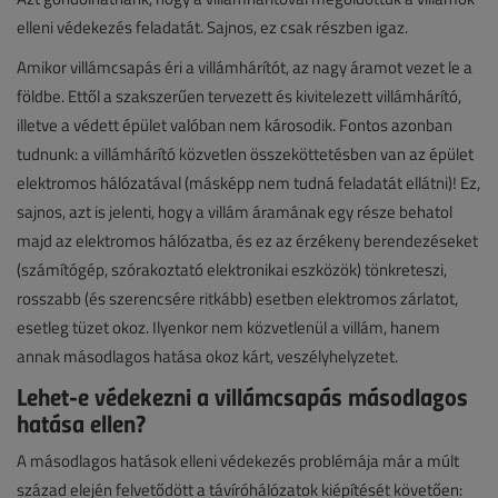
elleni védekezés feladatát. Sajnos, ez csak részben igaz.
Amikor villámcsapás éri a villámhárítót, az nagy áramot vezet le a
földbe. Ettől a szakszerűen tervezett és kivitelezett villámhárító,
illetve a védett épület valóban nem károsodik. Fontos azonban
tudnunk: a villámhárító közvetlen összeköttetésben van az épület
elektromos hálózatával (másképp nem tudná feladatát ellátni)! Ez,
sajnos, azt is jelenti, hogy a villám áramának egy része behatol
majd az elektromos hálózatba, és ez az érzékeny berendezéseket
(számítógép, szórakoztató elektronikai eszközök) tönkreteszi,
rosszabb (és szerencsére ritkább) esetben elektromos zárlatot,
esetleg tüzet okoz. Ilyenkor nem közvetlenül a villám, hanem
annak másodlagos hatása okoz kárt, veszélyhelyzetet.
Lehet-e védekezni a villámcsapás másodlagos
hatása ellen?
A másodlagos hatások elleni védekezés problémája már a múlt
század elején felvetődött a távíróhálózatok kiépítését követően: