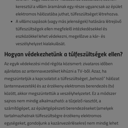
keresztül a villám áramának egy része ugyancsak az épület
elektromos hálózatába juthat, túlfeszültséget létrehozva.
A villámcsapások (vagy más jelenségek) hatására létrejövő
túlfeszültségek ellen megfelelő intézkedésekkel és
eszközökkel lehet védekezni, megelőzve a kár- és
veszélyhelyzet kialakulását.
Hogyan védekezhetünk a túlfeszültségek ellen?
Az egyik védekezési mód régóta közismert: zivataros időben
ajánlatos az antennavezetéket kihúzni a TV-ből. Azaz, ha
megszüntetjük a kapcsolatot a túlfeszültséget „behozó” hálózat
(antennavezeték) és az érzékeny elektromos berendezés (tv)
között, akkor megszüntettük a veszélyhelyzetet. Ez a módszer
sajnos nem mindig alkalmazható: a tűzjelző riasztót, a
számítógépet, az épületgépészeti berendezéseket (amelyek
tartalmazhatnak túlfeszültségre érzékeny elektromos
egységeket, gondoljunk a kazánvezérlésekre) nem mindig lehet