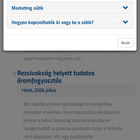
Hírek, 2026. augusztus
Marketing sütik
Az elmúlt több mint négy évtizedben a Paksi
Hogyan kapcsolhatók ki vagy be a sütik?
Atomerőmű Magyarország villamosenergia-
rendszerének legstabilabb pillére volt. Az erőmű
működése során előfordultak karbantartások,
Bezár
üzemzavarok, teljesítménycsökkentések, azonban
olyan helyzetre még nem vol...
Rezsivakság helyett tudatos
áramfogyasztás
Hírek, 2026. július
Bár Kapitány István gazdasági és energetikai
miniszter önkéntes, áramfogyasztás-korlátozási
kérése a laikus lakosság számára váratlanul
hangozhatott, a szakma pontosan tudja: a felhívás
nem alaptalan, sőt, egy tudatosabb