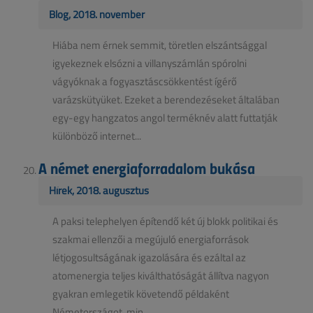
Blog, 2018. november
Hiába nem érnek semmit, töretlen elszántsággal
igyekeznek elsózni a villanyszámlán spórolni
vágyóknak a fogyasztáscsökkentést ígérő
varázskütyüket. Ezeket a berendezéseket általában
egy-egy hangzatos angol terméknév alatt futtatják
különböző internet...
A német energiaforradalom bukása
Hírek, 2018. augusztus
A paksi telephelyen építendő két új blokk politikai és
szakmai ellenzői a megújuló energiaforrások
létjogosultságának igazolására és ezáltal az
atomenergia teljes kiválthatóságát állítva nagyon
gyakran emlegetik követendő példaként
Németországot, min...