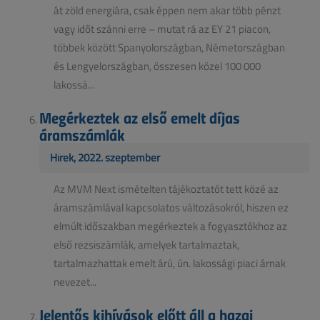
át zöld energiára, csak éppen nem akar több pénzt
vagy időt szánni erre – mutat rá az EY 21 piacon,
többek között Spanyolországban, Németországban
és Lengyelországban, összesen közel 100 000
lakossá...
Megérkeztek az első emelt díjas
áramszámlák
Hírek, 2022. szeptember
Az MVM Next ismételten tájékoztatót tett közé az
áramszámlával kapcsolatos változásokról, hiszen ez
elmúlt időszakban megérkeztek a fogyasztókhoz az
első rezsiszámlák, amelyek tartalmaztak,
tartalmazhattak emelt árú, ún. lakossági piaci árnak
nevezet...
Jelentős kihívások előtt áll a hazai