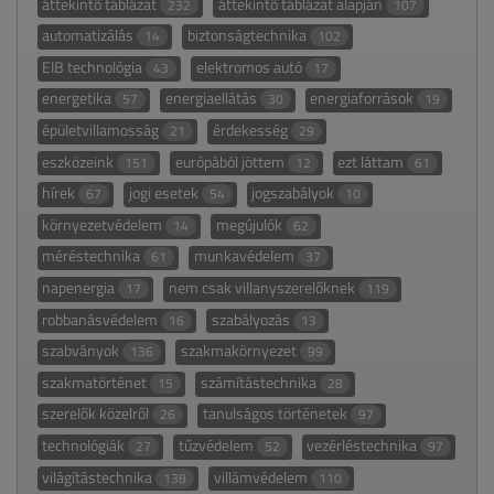
áttekintő táblázat
áttekintő táblázat alapján
232
107
automatizálás
biztonságtechnika
14
102
EIB technológia
elektromos autó
43
17
energetika
energiaellátás
energiaforrások
57
30
19
épületvillamosság
érdekesség
21
29
eszközeink
európából jöttem
ezt láttam
151
12
61
hírek
jogi esetek
jogszabályok
67
54
10
környezetvédelem
megújulók
14
62
méréstechnika
munkavédelem
61
37
napenergia
nem csak villanyszerelőknek
17
119
robbanásvédelem
szabályozás
16
13
szabványok
szakmakörnyezet
136
99
szakmatörténet
számítástechnika
15
28
szerelők közelről
tanulságos történetek
26
97
technológiák
tűzvédelem
vezérléstechnika
27
52
97
világítástechnika
villámvédelem
138
110