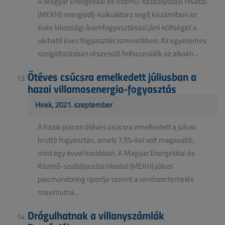
A Magyar Energetikai és Közmű-szabályozási Hivatal
(MEKH) energiadíj-kalkulátora segít kiszámítani az
éves lakossági áramfogyasztással járó költséget a
várható éves fogyasztás ismeretében. Az egyetemes
szolgáltatásban részesülő felhasználók az alkalm...
Ötéves csúcsra emelkedett júliusban a
hazai villamosenergia-fogyasztás
Hírek, 2021. szeptember
A hazai piacon ötéves csúcsra emelkedett a júliusi
bruttó fogyasztás, amely 7,5%-kal volt magasabb,
mint egy évvel korábban. A Magyar Energetikai és
Közmű-szabályozási Hivatal (MEKH) júliusi
piacmonitoring riportja szerint a rendszerterhelés
maximuma...
Drágulhatnak a villanyszámlák