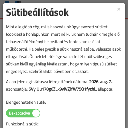
Sütibeállítások
×
Toggle
naviga
Mint a legtöbb cég, mi is használunk úgynevezett sütiket
(cookies) a honlapunkon, mert nélkülük nem tudnánk megfelelő
felhasználói élményt biztosítani és fontos funkciókat
működtetni. Ha beleegyezik a sütik használatába, válassza azok
elfogadását. Önnek lehetősége van a feltétlenül szükséges
sütiken kívül egyénileg kiválasztani, hogy milyen típusú sütiket
engedélyez. Ezekről alább bővebben olvashat.
Az ön jelenlegi státusza létrejöttének dátuma:
2026. aug. 7.
,
azonosítója:
5VyIUu178g6ZLk9vIVZjYW75Q1fyzhL
, állapota:
Elengedhetetlen sütik:
Funkcionális sütik: