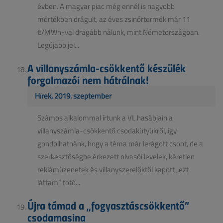
évben. A magyar piac még ennél is nagyobb
mértékben drágult, az éves zsinórtermék már 11
€/MWh-val drágább nálunk, mint Németországban.
Legújabb jel...
A villanyszámla-csökkentő készülék
forgalmazói nem hátrálnak!
Hírek, 2019. szeptember
Számos alkalommal írtunk a VL hasábjain a
villanyszámla-csökkentő csodakütyükről, így
gondolhatnánk, hogy a téma már lerágott csont, de a
szerkesztőségbe érkezett olvasói levelek, kéretlen
reklámüzenetek és villanyszerelőktől kapott „ezt
láttam” fotó...
Újra támad a „fogyasztáscsökkentő”
csodamasina