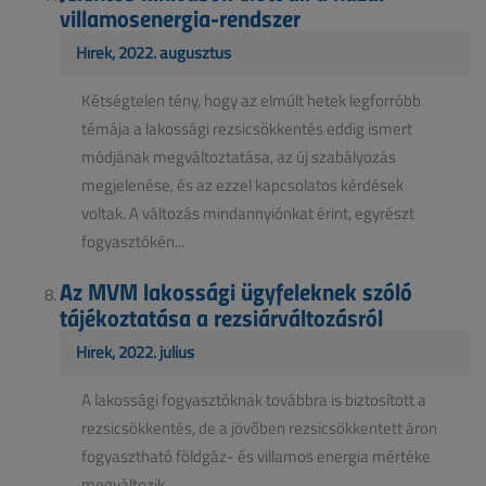
villamosenergia-rendszer
Hírek, 2022. augusztus
Kétségtelen tény, hogy az elmúlt hetek legforróbb
témája a lakossági rezsicsökkentés eddig ismert
módjának megváltoztatása, az új szabályozás
megjelenése, és az ezzel kapcsolatos kérdések
voltak. A változás mindannyiónkat érint, egyrészt
fogyasztókén...
Az MVM lakossági ügyfeleknek szóló
tájékoztatása a rezsiárváltozásról
Hírek, 2022. július
A lakossági fogyasztóknak továbbra is biztosított a
rezsicsökkentés, de a jövőben rezsicsökkentett áron
fogyasztható földgáz- és villamos energia mértéke
megváltozik....