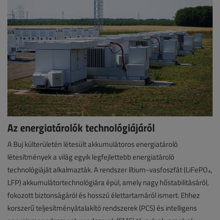
Az energiatárolók technológiájáról
A Buj külterületén létesült akkumulátoros energiatároló
létesítmények a világ egyik legfejlettebb energiatároló
technológiáját alkalmazták. A rendszer lítium-vasfoszfát (LiFePO₄,
LFP) akkumulátortechnológiára épül, amely nagy hőstabilitásáról,
fokozott biztonságáról és hosszú élettartamáról ismert. Ehhez
korszerű teljesítményátalakító rendszerek (PCS) és intelligens