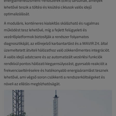
energiamenedzsment-rendszerek (EMS) társulnak, amelyek
lehetővé teszik a töltési és kisütési ciklusok valós idejű
optimalizálását.
A moduláris, konténeres kialakítás skálázható és rugalmas
működést tesz lehetővé, míg a fejlett felügyeleti és
vezérlőplatformok biztosítják a rendszer folyamatos
diagnosztikáját, az előrejelző karbantartást és a MAVIR Zrt. által
üzemeltetett átviteli hálózathoz való zökkenőmentes integrációt.
A valós idejű adatcsere és az automatizált vezérlési funkciók
rendkívül pontos hálózati kiegyensúlyozást, gyorsabb reakciót a
frekvenciaeltérésekre és hatékonyabb energiaáramlást tesznek
lehetővé, ami végső soron csökkenti a rendszerköltségeket és
növeli az ellátás megbízhatóságát.