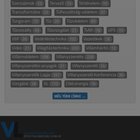
Szerszámok
Tervező
Történelem
23
13
15
Transzformátor
Túlfeszültség-védelem
23
37
Tungsram
Tűz
Tűzvédelem
13
20
83
Tűzveszély
Tűzvizsgálat
TvMI
UPS
49
21
18
15
VBF
Vezérléstechnika
Vezetékek
26
102
16
Videó
Világítástechnika
Villámhárító
21
220
13
Villámvédelem
Villanyszerelés
106
228
Villanyszerelési anyagok
Villanyszerelő
21
74
Villanyszerelők Lapja
Villanyszerelő Konferencia
167
30
Vizsgálat
VL
Zöld energia
28
110
16
MÉG TÖBB CÍMKE →