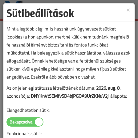
Sütibeállítások
×
Toggle
naviga
Mint a legtöbb cég, mi is használunk úgynevezett sütiket
(cookies) a honlapunkon, mert nélkülük nem tudnánk megfelelő
felhasználói élményt biztosítani és fontos funkciókat
működtetni. Ha beleegyezik a sütik használatába, válassza azok
elfogadását. Önnek lehetősége van a feltétlenül szükséges
sütiken kívül egyénileg kiválasztani, hogy milyen típusú sütiket
engedélyez. Ezekről alább bővebben olvashat.
Az ön jelenlegi státusza létrejöttének dátuma:
2026. aug. 8.
,
azonosítója:
DNYKnVtSEMfvSD4bjPGQA9UrZKNuV2j
, állapota:
Elengedhetetlen sütik:
Funkcionális sütik: