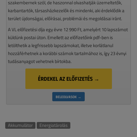
szakembernek szól, de haszonnal olvashatják üzemeltetők,
karbantartók, társasházkezelők és mindenki, aki érdeklődik a
terület újdonságai, előírásai, problémái és megoldásai iránt.
A VL előfizetési díja egy évre 12 990 Ft, amelyért 10 lapszámot
küldünk postai úton. Emellett az előfizetőink pdf-ben is
letölthetik a legfrissebb lapszámokat, illetve korlátlanul
hozzáférhetnek a korábbi számok tartalmához is, így 23 évnyi
tudásanyagot vehetnek bírtokba.
ÉRDEKEL AZ ELŐFIZETÉS →
BELEOLVASOK →
Akkumulátor
Energiatárolás