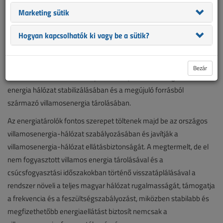
teljesítménye 99,8 MW, együttes kapacitása pedig 288,576 MWh.
Marketing sütik
A két létesítmény együtt Magyarország eddigi legnagyobb
akkumulátoros energiatároló berendezését alkotja.
Hogyan kapcsolhatók ki vagy be a sütik?
A korszerű, akkumulátoros villamosenergia-tároló rendszer, amely
Magyarország eddigi legnagyobb akkumulátoros energiatároló
Bezár
berendezése, kiemelt szerepet tölt majd be az országos villamos
energia hálózat stabilizálásában és a megújuló forrásból
származó villamosenergia tárolásában.
Az energiatárolók fontos szerepet töltenek majd be az országos
villamosenergia-hálózat szabályozásában és javítják a
villamosenergia-hálózat ellátásbiztonságát. A megtermelt, de el
nem fogyasztott villamos energia tárolásával és a
csúcsfogyasztási időszakokban történő visszatáplálásával a
rendszer növeli a teljes magyar hálózat rugalmasságát, támogatja
a frekvencia és a feszültségszabályozást, miközben stabilabb és
megfizethetőbb energiaellátást biztosít nemcsak a