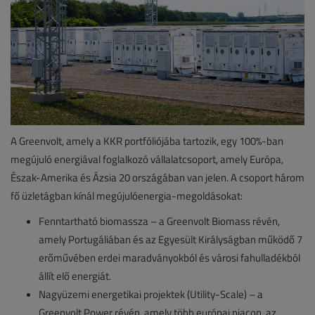
A Greenvolt, amely a KKR portfóliójába tartozik, egy 100%-ban
megújuló energiával foglalkozó vállalatcsoport, amely Európa,
Észak-Amerika és Ázsia 20 országában van jelen. A csoport három
fő üzletágban kínál megújulóenergia-megoldásokat:
Fenntartható biomassza – a Greenvolt Biomass révén,
amely Portugáliában és az Egyesült Királyságban működő 7
erőművében erdei maradványokból és városi fahulladékból
állít elő energiát.
Nagyüzemi energetikai projektek (Utility-Scale) – a
Greenvolt Power révén, amely több európai piacon, az