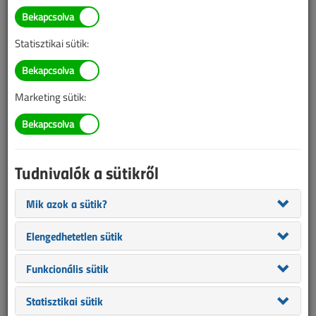
Üzembe állt Magyarország
legnagyobb akkumulátoros
Statisztikai sütik:
energiatároló-rendszere
2026. június 11. |
VL online |
5328 |
Marketing sütik:
Tudnivalók a sütikről
Mik azok a sütik?
Elengedhetetlen sütik
Funkcionális sütik
A fejlesztés keretében Buj településen két 49,9 MW-os
Statisztikai sütik
akkumulátoros energiatároló létesült A tárolók együttes