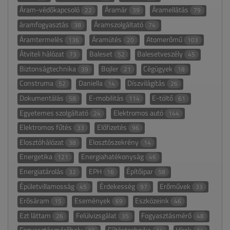
Áram-védőkapcsoló
Áramár
Áramellátás
22
39
79
áramfogyasztás
Áramszolgáltató
38
74
Áramtermelés
Áramütés
Atomerőmű
136
20
103
Átviteli hálózat
Baleset
Balesetveszély
73
52
45
Biztonságtechnika
Bojler
Cégügyek
39
21
18
Construma
Daniella
Díszvilágítás
52
14
26
Dokumentálás
E-mobilitás
E-töltő
58
114
61
Egyetemes szolgáltató
Elektromos autó
24
144
Elektromos fűtés
Előfizetés
33
96
Elosztóhálózat
Elosztószekrény
38
14
Energetika
Energiahatékonyság
121
46
Energiatárolás
EPH
Építőipar
32
16
58
Épületvillamosság
Érdekesség
Erőművek
45
97
33
Erősáram
Események
Eszközeink
15
69
46
Ezt láttam
Felülvizsgálat
Fogyasztásmérő
26
35
48
Fogyasztásmérőhely
Fűtéstechnika
Hírek