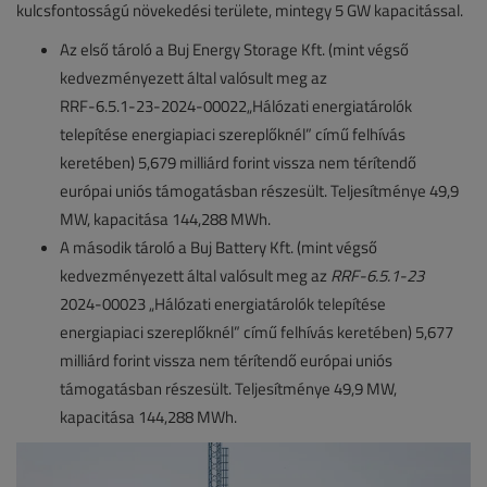
kulcsfontosságú növekedési területe, mintegy 5 GW kapacitással.
Az első tároló a Buj Energy Storage Kft. (mint végső
kedvezményezett által valósult meg az
RRF‑6.5.1‑23‑2024‑00022„Hálózati energiatárolók
telepítése energiapiaci szereplőknél” című felhívás
keretében) 5,679 milliárd forint vissza nem térítendő
európai uniós támogatásban részesült. Teljesítménye 49,9
MW, kapacitása 144,288 MWh.
A második tároló a Buj Battery Kft. (mint végső
kedvezményezett által valósult meg az
RRF-6.5.1-23
2024‑00023 „Hálózati energiatárolók telepítése
energiapiaci szereplőknél” című felhívás keretében) 5,677
milliárd forint vissza nem térítendő európai uniós
támogatásban részesült. Teljesítménye 49,9 MW,
kapacitása 144,288 MWh.