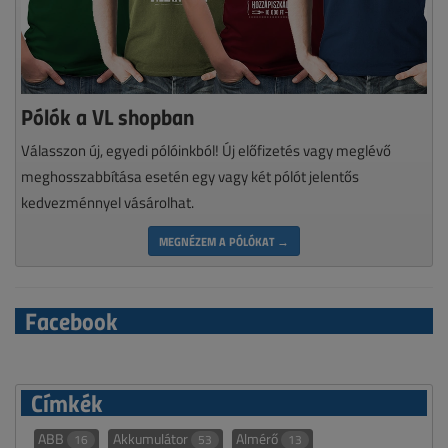
Pólók a VL shopban
Válasszon új, egyedi pólóinkból! Új előfizetés vagy meglévő
meghosszabbítása esetén egy vagy két pólót jelentős
kedvezménnyel vásárolhat.
MEGNÉZEM A PÓLÓKAT →
Facebook
Címkék
ABB
Akkumulátor
Almérő
16
53
13