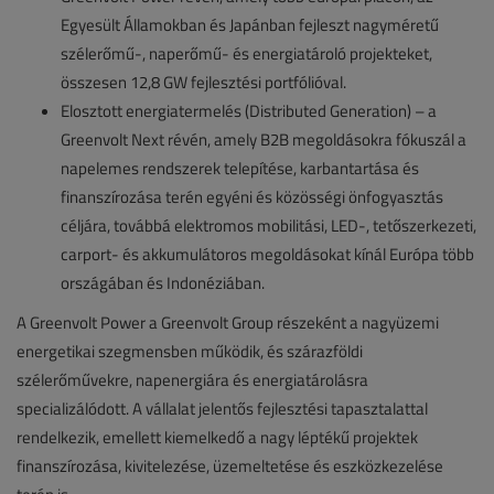
Egyesült Államokban és Japánban fejleszt nagyméretű
szélerőmű-, naperőmű- és energiatároló projekteket,
összesen 12,8 GW fejlesztési portfólióval.
Elosztott energiatermelés (Distributed Generation) – a
Greenvolt Next révén, amely B2B megoldásokra fókuszál a
napelemes rendszerek telepítése, karbantartása és
finanszírozása terén egyéni és közösségi önfogyasztás
céljára, továbbá elektromos mobilitási, LED-, tetőszerkezeti,
carport- és akkumulátoros megoldásokat kínál Európa több
országában és Indonéziában.
A Greenvolt Power a Greenvolt Group részeként a nagyüzemi
energetikai szegmensben működik, és szárazföldi
szélerőművekre, napenergiára és energiatárolásra
specializálódott. A vállalat jelentős fejlesztési tapasztalattal
rendelkezik, emellett kiemelkedő a nagy léptékű projektek
finanszírozása, kivitelezése, üzemeltetése és eszközkezelése