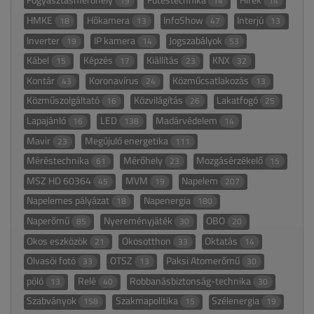
19
14
14
HMKE
Hőkamera
InfoShow
Interjú
18
13
47
13
Inverter
IP kamera
Jogszabályok
19
14
53
Kábel
Képzés
Kiállítás
KNX
15
17
23
32
Kontár
Koronavírus
Közműcsatlakozás
43
24
13
Közműszolgáltató
Közvilágítás
Lakatfogó
16
26
25
Lapajánló
LED
Madárvédelem
16
138
14
Mavir
Megújuló energetika
23
111
Méréstechnika
Mérőhely
Mozgásérzékelő
61
23
15
MSZ HD 60364
MVM
Napelem
45
19
207
Napelemes pályázat
Napenergia
18
180
Naperőmű
Nyereményjáték
OBO
85
30
20
Okos eszközök
Okosotthon
Oktatás
21
33
14
Olvasói fotó
OTSZ
Paksi Atomerőmű
33
13
30
póló
Relé
Robbanásbiztonság-technika
13
40
30
Szabványok
Szakmapolitika
Szélenergia
158
15
19