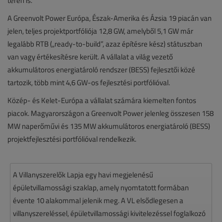
terén is.
A Greenvolt Power Európa, Észak-Amerika és Ázsia 19 piacán van
jelen, teljes projektportfóliója 12,8 GW, amelyből 5,1 GW már
legalább RTB („ready-to-build”, azaz építésre kész) státuszban
van vagy értékesítésre került. A vállalat a világ vezető
akkumulátoros energiatároló rendszer (BESS) fejlesztői közé
tartozik, több mint 4,6 GW-os fejlesztési portfólióval.
Közép- és Kelet-Európa a vállalat számára kiemelten fontos
piacok. Magyarországon a Greenvolt Power jelenleg összesen 158
MW naperőművi és 135 MW akkumulátoros energiatároló (BESS)
projektfejlesztési portfólióval rendelkezik.
A Villanyszerelők Lapja egy havi megjelenésű
épületvillamossági szaklap, amely nyomtatott formában
évente 10 alakommal jelenik meg. A VL elsődlegesen a
villanyszereléssel, épületvillamossági kivitelezéssel foglalkozó