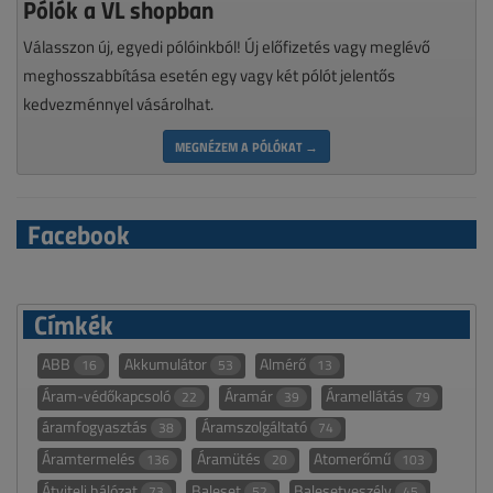
Pólók a VL shopban
Válasszon új, egyedi pólóinkból! Új előfizetés vagy meglévő
meghosszabbítása esetén egy vagy két pólót jelentős
kedvezménnyel vásárolhat.
MEGNÉZEM A PÓLÓKAT →
Facebook
Címkék
ABB
Akkumulátor
Almérő
16
53
13
Áram-védőkapcsoló
Áramár
Áramellátás
22
39
79
áramfogyasztás
Áramszolgáltató
38
74
Áramtermelés
Áramütés
Atomerőmű
136
20
103
Átviteli hálózat
Baleset
Balesetveszély
73
52
45