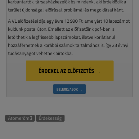
karbantartók, társasházkezelők és mindenki, aki érdeklődik a
terület újdonságai, előírásai, problémái és megoldásai iránt.
A VL előfizetési díja egy évre 12 990 Ft, amelyért 10 lapszámot
küldünk postai úton. Emellett az előfizetőink pdf-ben is
letölthetik a legfrissebb lapszámokat, illetve korlátlanul
hozzáférhetnek a korábbi számok tartalmához is, így 23 évnyi
tudásanyagot vehetnek bírtokba.
ÉRDEKEL AZ ELŐFIZETÉS →
BELEOLVASOK →
Atomerőmű
Érdekesség