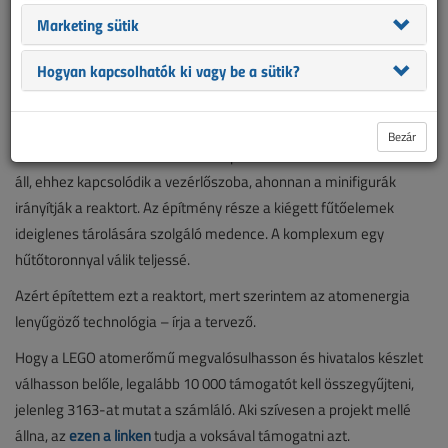
különböző LEGO-készletek. Ami még nem létezik, azt önjelölt
Marketing sütik
tervezők, LEGO-rajongók találják ki. Hogy az elképzeléseikből
sorozatgyártásban megvalósuló LEGO-szettek lehessenek a
LEGO
Hogyan kapcsolhatók ki vagy be a sütik?
Ideas
honlapon kell bemutatni a terveket a nagyközönségnek, akik
véleményezhetik és támogathatják az adott projektet.
Bezár
Az atomerőmű-készlet a reaktorépületből és a turbinacsarnokból
áll, ehhez kapcsolódik a vezérlőszoba, ahonnan a minifigurák
irányítják a reaktort. Az építmény része a kiégett fűtőelemek
ideiglenes tárolására szolgáló medence. A komplexum egy
hűtőtoronnyal válik teljessé.
Azért építettem ezt a reaktort, mert szerintem az atomenergia
lenyűgöző technológia – írja a tervező.
Hogy a LEGO atomerőmű megvalósulhasson és hivatalos készlet
válhasson belőle, legalább 10 000 támogatót kell összegyűjteni,
jelenleg 3163-at mutat a számláló. Aki szívesen a projekt mellé
állna, az
ezen a linken
tudja a voksával támogatni azt.