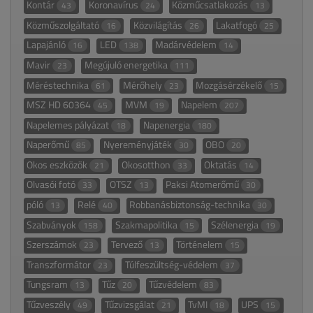
Kontár
Koronavírus
Közműcsatlakozás
43
24
13
Közműszolgáltató
Közvilágítás
Lakatfogó
16
26
25
Lapajánló
LED
Madárvédelem
16
138
14
Mavir
Megújuló energetika
23
111
Méréstechnika
Mérőhely
Mozgásérzékelő
61
23
15
MSZ HD 60364
MVM
Napelem
45
19
207
Napelemes pályázat
Napenergia
18
180
Naperőmű
Nyereményjáték
OBO
85
30
20
Okos eszközök
Okosotthon
Oktatás
21
33
14
Olvasói fotó
OTSZ
Paksi Atomerőmű
33
13
30
póló
Relé
Robbanásbiztonság-technika
13
40
30
Szabványok
Szakmapolitika
Szélenergia
158
15
19
Szerszámok
Tervező
Történelem
23
13
15
Transzformátor
Túlfeszültség-védelem
23
37
Tungsram
Tűz
Tűzvédelem
13
20
83
Tűzveszély
Tűzvizsgálat
TvMI
UPS
49
21
18
15