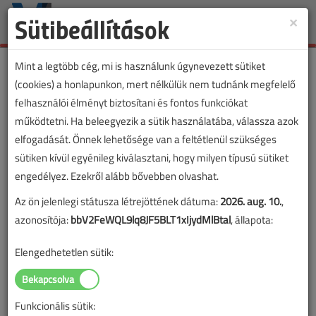
Sütibeállítások
×
Toggle
naviga
Mint a legtöbb cég, mi is használunk úgynevezett sütiket
(cookies) a honlapunkon, mert nélkülük nem tudnánk megfelelő
felhasználói élményt biztosítani és fontos funkciókat
Itt a LEGO atomerőmű
működtetni. Ha beleegyezik a sütik használatába, válassza azok
elfogadását. Önnek lehetősége van a feltétlenül szükséges
2023. február 17. |
VL online |
5837 |
sütiken kívül egyénileg kiválasztani, hogy milyen típusú sütiket
engedélyez. Ezekről alább bővebben olvashat.
Az ön jelenlegi státusza létrejöttének dátuma:
2026. aug. 10.
,
azonosítója:
bbV2FeWQL9lq8JF5BLT1xIjydMlBtal
, állapota:
Elengedhetetlen sütik:
Funkcionális sütik: