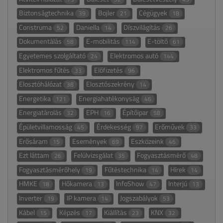
Biztonságtechnika
Bojler
Cégügyek
39
21
18
Construma
Daniella
Díszvilágítás
52
14
26
Dokumentálás
E-mobilitás
E-töltő
58
114
61
Egyetemes szolgáltató
Elektromos autó
24
144
Elektromos fűtés
Előfizetés
33
96
Elosztóhálózat
Elosztószekrény
38
14
Energetika
Energiahatékonyság
121
46
Energiatárolás
EPH
Építőipar
32
16
58
Épületvillamosság
Érdekesség
Erőművek
45
97
33
Erősáram
Események
Eszközeink
15
69
46
Ezt láttam
Felülvizsgálat
Fogyasztásmérő
26
35
48
Fogyasztásmérőhely
Fűtéstechnika
Hírek
19
14
14
HMKE
Hőkamera
InfoShow
Interjú
18
13
47
13
Inverter
IP kamera
Jogszabályok
19
14
53
Kábel
Képzés
Kiállítás
KNX
15
17
23
32