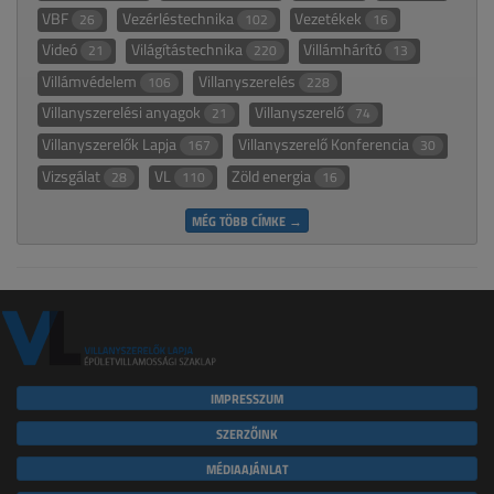
VBF
Vezérléstechnika
Vezetékek
26
102
16
Videó
Világítástechnika
Villámhárító
21
220
13
Villámvédelem
Villanyszerelés
106
228
Villanyszerelési anyagok
Villanyszerelő
21
74
Villanyszerelők Lapja
Villanyszerelő Konferencia
167
30
Vizsgálat
VL
Zöld energia
28
110
16
MÉG TÖBB CÍMKE →
IMPRESSZUM
SZERZŐINK
MÉDIAAJÁNLAT