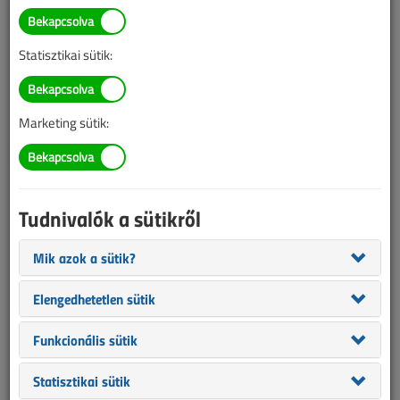
Egy kreatív LEGO-rajongó egy könnyűvizes atomerőművet épített
Statisztikai sütik:
meg és terjesztett fel véleményezésre. A tervező szerint LEGO City
polgárainak is szüksége van elektromos áramra, amit
atomerőműben állítana elő számukra.
Marketing sütik:
Tudnivalók a sütikről
Mik azok a sütik?
Elengedhetetlen sütik
Funkcionális sütik
Statisztikai sütik
Szinte bármilyen témában készülnek és megvásárolhatók