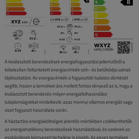
A kiválasztott berendezések energiafogyasztási jellemzőiről a
kötelezően feltüntetett energiacímkék szín- és betűkódjai adnak
tájékoztatást. Az energiacímkék a fogyasztók tudatos döntését
segítik, hiszen a termékek ára mellett fontos tényező az is, hogy a
kiválasztott berendezés milyen energiafelhasználási
tulajdonságokkal rendelkezik: azaz mennyi villamos energiát vagy
vizet fogyaszt használata során.
A háztartási energiaköltségek jelentős mértékben csökkenthetők
az energiahatékony berendezések használatával, és ezeknek az
eszközöknek környezeti terhelése is kisebb. Az egyes termékek