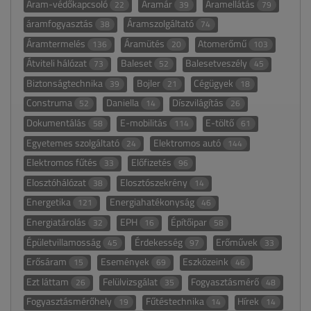
Áram-védőkapcsoló
Áramár
Áramellátás
22
39
79
áramfogyasztás
Áramszolgáltató
38
74
Áramtermelés
Áramütés
Atomerőmű
136
20
103
Átviteli hálózat
Baleset
Balesetveszély
73
52
45
Biztonságtechnika
Bojler
Cégügyek
39
21
18
Construma
Daniella
Díszvilágítás
52
14
26
Dokumentálás
E-mobilitás
E-töltő
58
114
61
Egyetemes szolgáltató
Elektromos autó
24
144
Elektromos fűtés
Előfizetés
33
96
Elosztóhálózat
Elosztószekrény
38
14
Energetika
Energiahatékonyság
121
46
Energiatárolás
EPH
Építőipar
32
16
58
Épületvillamosság
Érdekesség
Erőművek
45
97
33
Erősáram
Események
Eszközeink
15
69
46
Ezt láttam
Felülvizsgálat
Fogyasztásmérő
26
35
48
Fogyasztásmérőhely
Fűtéstechnika
Hírek
19
14
14