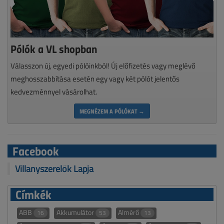
Pólók a VL shopban
Válasszon új, egyedi pólóinkból! Új előfizetés vagy meglévő
meghosszabbítása esetén egy vagy két pólót jelentős
kedvezménnyel vásárolhat.
MEGNÉZEM A PÓLÓKAT →
Facebook
Villanyszerelők Lapja
Címkék
ABB
Akkumulátor
Almérő
16
53
13