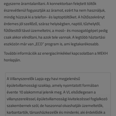
egyszerre áramtalanítani. A konnektorban felejtett töltők
észrevétlenül fogyasztják az áramot, ezért ha nem használjuk,
mindig húzzuk ki a telefon- és laptoptöltőket. A hűtőszekrényt
érdemes jól szellőző, száraz helyiségben, naptól, tűzhelytől,
fűtőtesttől távol üzemeltetni, a mosó- és mosogatógépet pedig
csak akkor elindítani, ha azok tele vannak. A legtöbb háztartási
eszközön már van „ECO” program is, ami legtakarékosabb.
További információk az energiacímkékkel kapcsolatban a MEKH
honlapján.
A Villanyszerelők Lapja egy havi megjelenésű
épületvillamossági szaklap, amely nyomtatott formában
évente 10 alakommal jelenik meg. A VL elsődlegesen a
villanyszereléssel, épületvillamossági kivitelezéssel foglalkozó
szakembernek szól, de haszonnal olvashatják üzemeltetők,
karbantartók, társasházkezelők és mindenki, aki érdeklődik a