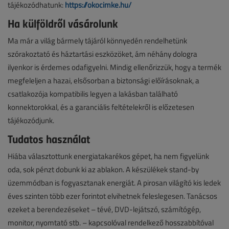
tájékozódhatunk:
https://okocimke.hu/
Ha külföldről vásárolunk
Ma már a világ bármely tájáról könnyedén rendelhetünk
szórakoztató és háztartási eszközöket, ám néhány dologra
ilyenkor is érdemes odafigyelni. Mindig ellenőrizzük, hogy a termék
megfeleljen a hazai, elsősorban a biztonsági előírásoknak, a
csatlakozója kompatibilis legyen a lakásban található
konnektorokkal, és a garanciális feltételekről is előzetesen
tájékozódjunk.
Tudatos használat
Hiába választottunk energiatakarékos gépet, ha nem figyelünk
oda, sok pénzt dobunk ki az ablakon. A készülékek stand-by
üzemmódban is fogyasztanak energiát. A pirosan világító kis ledek
éves szinten több ezer forintot elvihetnek feleslegesen. Tanácsos
ezeket a berendezéseket – tévé, DVD-lejátszó, számítógép,
monitor, nyomtató stb. – kapcsolóval rendelkező hosszabbítóval