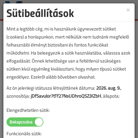
Sütibeállítások
×
Toggle
naviga
Mint a legtöbb cég, mi is használunk úgynevezett sütiket
(cookies) a honlapunkon, mert nélkülük nem tudnánk megfelelő
felhasználói élményt biztosítani és fontos funkciókat
működtetni. Ha beleegyezik a sütik használatába, válassza azok
elfogadását. Önnek lehetősége van a feltétlenül szükséges
sütiken kívül egyénileg kiválasztani, hogy milyen típusú sütiket
engedélyez. Ezekről alább bővebben olvashat.
Az ön jelenlegi státusza létrejöttének dátuma:
2026. aug. 9.
,
azonosítója:
jDfSavulor7tTf27NsUDhroQSZJXZbH
, állapota:
Elengedhetetlen sütik:
Funkcionális sütik: