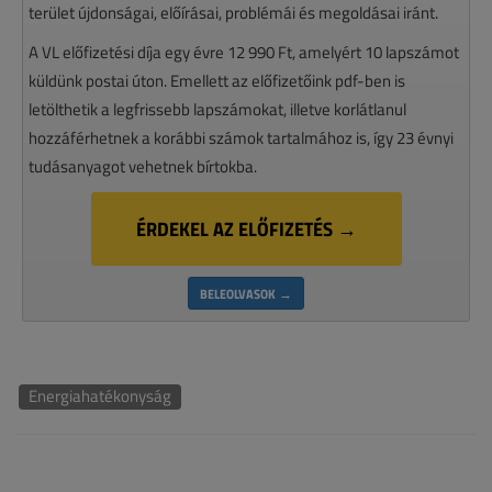
terület újdonságai, előírásai, problémái és megoldásai iránt.
A VL előfizetési díja egy évre 12 990 Ft, amelyért 10 lapszámot
küldünk postai úton. Emellett az előfizetőink pdf-ben is
letölthetik a legfrissebb lapszámokat, illetve korlátlanul
hozzáférhetnek a korábbi számok tartalmához is, így 23 évnyi
tudásanyagot vehetnek bírtokba.
ÉRDEKEL AZ ELŐFIZETÉS →
BELEOLVASOK →
Energiahatékonyság