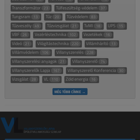
Transzformátor
Túlfeszültség-védelem
23
37
Tungsram
Tűz
Tűzvédelem
13
20
83
Tűzveszély
Tűzvizsgálat
TvMI
UPS
49
21
18
15
VBF
Vezérléstechnika
Vezetékek
26
102
16
Videó
Világítástechnika
Villámhárító
21
220
13
Villámvédelem
Villanyszerelés
106
228
Villanyszerelési anyagok
Villanyszerelő
21
74
Villanyszerelők Lapja
Villanyszerelő Konferencia
167
30
Vizsgálat
VL
Zöld energia
28
110
16
MÉG TÖBB CÍMKE →