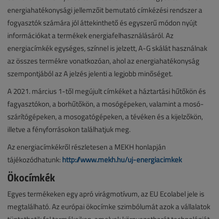
energiahatékonysági jellemzőit bemutató címkézési rendszer a
fogyasztók számára jól áttekinthető és egyszerű módon nyújt
információkat a termékek energiafelhasználásáról. Az
energiacímkék egységes, színnel is jelzett, A-G skálát használnak
az összes termékre vonatkozóan, ahol az energiahatékonyság
szempontjából az A jelzés jelenti a legjobb minőséget.
A 2021. március 1-től megújult címkéket a háztartási hűtőkön és
fagyasztókon, a borhűtőkön, a mosógépeken, valamint a mosó-
szárítógépeken, a mosogatógépeken, a tévéken és a kijelzőkön,
illetve a fényforrásokon találhatjuk meg.
Az energiacímkékről részletesen a MEKH honlapján
tájékozódhatunk:
http://www.mekh.hu/uj-energiacimkek
Ökocímkék
Egyes termékeken egy apró virágmotívum, az EU Ecolabel jele is
megtalálható. Az európai ökocímke szimbólumát azok a vállalatok