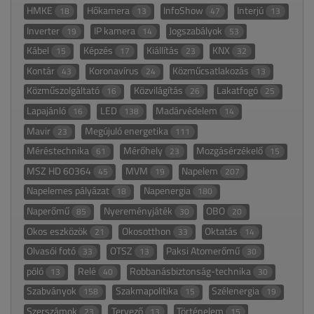
HMKE
Hőkamera
InfoShow
Interjú
18
13
47
13
Inverter
IP kamera
Jogszabályok
19
14
53
Kábel
Képzés
Kiállítás
KNX
15
17
23
32
Kontár
Koronavírus
Közműcsatlakozás
43
24
13
Közműszolgáltató
Közvilágítás
Lakatfogó
16
26
25
Lapajánló
LED
Madárvédelem
16
138
14
Mavir
Megújuló energetika
23
111
Méréstechnika
Mérőhely
Mozgásérzékelő
61
23
15
MSZ HD 60364
MVM
Napelem
45
19
207
Napelemes pályázat
Napenergia
18
180
Naperőmű
Nyereményjáték
OBO
85
30
20
Okos eszközök
Okosotthon
Oktatás
21
33
14
Olvasói fotó
OTSZ
Paksi Atomerőmű
33
13
30
póló
Relé
Robbanásbiztonság-technika
13
40
30
Szabványok
Szakmapolitika
Szélenergia
158
15
19
Szerszámok
Tervező
Történelem
23
13
15