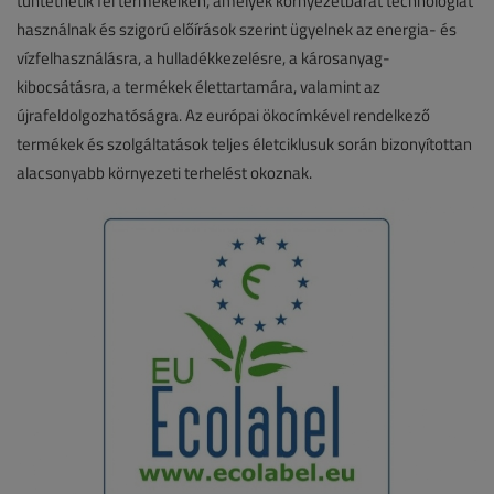
tüntethetik fel termékeiken, amelyek környezetbarát technológiát
használnak és szigorú előírások szerint ügyelnek az energia- és
vízfelhasználásra, a hulladékkezelésre, a károsanyag-
kibocsátásra, a termékek élettartamára, valamint az
újrafeldolgozhatóságra. Az európai ökocímkével rendelkező
termékek és szolgáltatások teljes életciklusuk során bizonyítottan
alacsonyabb környezeti terhelést okoznak.