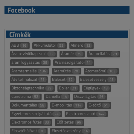
Facebook
Címkék
ABB
Akkumulátor
Almérő
16
53
13
Áram-védőkapcsoló
Áramár
Áramellátás
22
39
79
áramfogyasztás
Áramszolgáltató
38
74
Áramtermelés
Áramütés
Atomerőmű
136
20
103
Átviteli hálózat
Baleset
Balesetveszély
73
52
45
Biztonságtechnika
Bojler
Cégügyek
39
21
18
Construma
Daniella
Díszvilágítás
52
14
26
Dokumentálás
E-mobilitás
E-töltő
58
114
61
Egyetemes szolgáltató
Elektromos autó
24
144
Elektromos fűtés
Előfizetés
33
96
Elosztóhálózat
Elosztószekrény
38
14