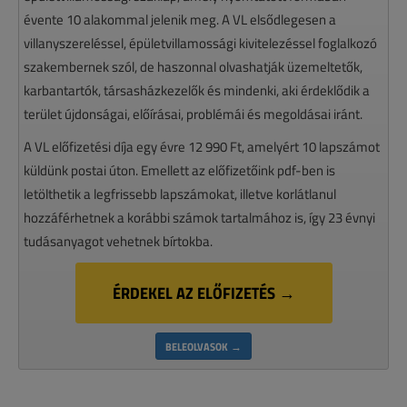
évente 10 alakommal jelenik meg. A VL elsődlegesen a
villanyszereléssel, épületvillamossági kivitelezéssel foglalkozó
szakembernek szól, de haszonnal olvashatják üzemeltetők,
karbantartók, társasházkezelők és mindenki, aki érdeklődik a
terület újdonságai, előírásai, problémái és megoldásai iránt.
A VL előfizetési díja egy évre 12 990 Ft, amelyért 10 lapszámot
küldünk postai úton. Emellett az előfizetőink pdf-ben is
letölthetik a legfrissebb lapszámokat, illetve korlátlanul
hozzáférhetnek a korábbi számok tartalmához is, így 23 évnyi
tudásanyagot vehetnek bírtokba.
ÉRDEKEL AZ ELŐFIZETÉS →
BELEOLVASOK →