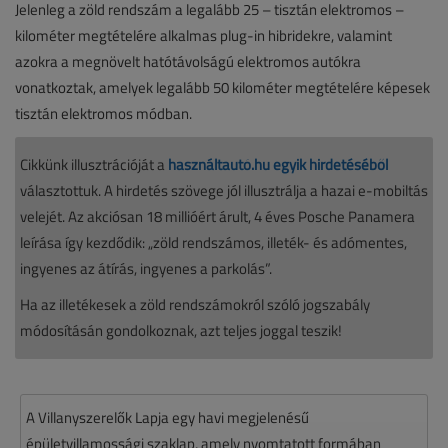
Jelenleg a zöld rendszám a legalább 25 – tisztán elektromos –
kilométer megtételére alkalmas plug-in hibridekre, valamint
azokra a megnövelt hatótávolságú elektromos autókra
vonatkoztak, amelyek legalább 50 kilométer megtételére képesek
tisztán elektromos módban.
Cikkünk illusztrációját a
használtautó.hu egyik hirdetéséből
választottuk. A hirdetés szövege jól illusztrálja a hazai e-mobiltás
velejét. Az akciósan 18 millióért árult, 4 éves Posche Panamera
leírása így kezdődik: „zöld rendszámos, illeték- és adómentes,
ingyenes az átírás, ingyenes a parkolás”.
Ha az illetékesek a zöld rendszámokról szóló jogszabály
módosításán gondolkoznak, azt teljes joggal teszik!
A Villanyszerelők Lapja egy havi megjelenésű
épületvillamossági szaklap, amely nyomtatott formában