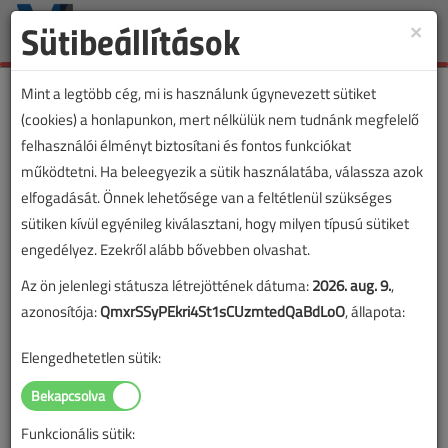
Sütibeállítások
×
Toggle
naviga
Mint a legtöbb cég, mi is használunk úgynevezett sütiket
(cookies) a honlapunkon, mert nélkülük nem tudnánk megfelelő
felhasználói élményt biztosítani és fontos funkciókat
működtetni. Ha beleegyezik a sütik használatába, válassza azok
elfogadását. Önnek lehetősége van a feltétlenül szükséges
sütiken kívül egyénileg kiválasztani, hogy milyen típusú sütiket
engedélyez. Ezekről alább bővebben olvashat.
Az ön jelenlegi státusza létrejöttének dátuma:
2026. aug. 9.
,
azonosítója:
QmxrSSyPEkri4St1sCUzmtedQaBdLoO
, állapota:
Elengedhetetlen sütik:
Funkcionális sütik: