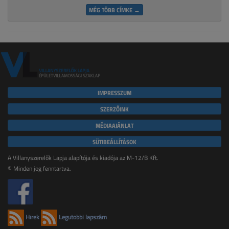
MÉG TÖBB CÍMKE →
IMPRESSZUM
SZERZŐINK
MÉDIAAJÁNLAT
SÜTIBEÁLLÍTÁSOK
A Villanyszerelők Lapja alapítója és kiadója az M-12/B Kft.
© Minden jog fenntartva.
Hírek
Legutóbbi lapszám