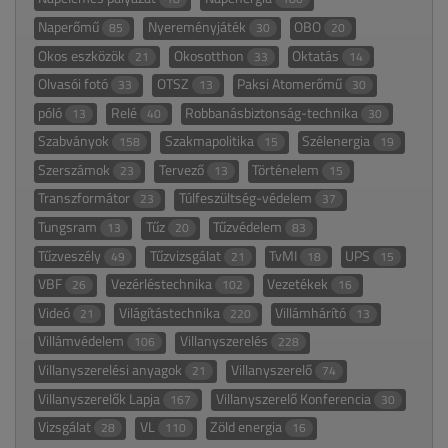
Naperőmű
Nyereményjáték
OBO
85
30
20
Okos eszközök
Okosotthon
Oktatás
21
33
14
Olvasói fotó
OTSZ
Paksi Atomerőmű
33
13
30
póló
Relé
Robbanásbiztonság-technika
13
40
30
Szabványok
Szakmapolitika
Szélenergia
158
15
19
Szerszámok
Tervező
Történelem
23
13
15
Transzformátor
Túlfeszültség-védelem
23
37
Tungsram
Tűz
Tűzvédelem
13
20
83
Tűzveszély
Tűzvizsgálat
TvMI
UPS
49
21
18
15
VBF
Vezérléstechnika
Vezetékek
26
102
16
Videó
Világítástechnika
Villámhárító
21
220
13
Villámvédelem
Villanyszerelés
106
228
Villanyszerelési anyagok
Villanyszerelő
21
74
Villanyszerelők Lapja
Villanyszerelő Konferencia
167
30
Vizsgálat
VL
Zöld energia
28
110
16