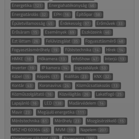
Energetika
Energiahatékonyság
121
46
Energiatárolás
EPH
Építőipar
32
16
58
Épületvillamosság
Érdekesség
Erőművek
45
97
33
Erősáram
Események
Eszközeink
15
69
46
Ezt láttam
Felülvizsgálat
Fogyasztásmérő
26
35
48
Fogyasztásmérőhely
Fűtéstechnika
Hírek
19
14
14
HMKE
Hőkamera
InfoShow
Interjú
18
13
47
13
Inverter
IP kamera
Jogszabályok
19
14
53
Kábel
Képzés
Kiállítás
KNX
15
17
23
32
Kontár
Koronavírus
Közműcsatlakozás
43
24
13
Közműszolgáltató
Közvilágítás
Lakatfogó
16
26
25
Lapajánló
LED
Madárvédelem
16
138
14
Mavir
Megújuló energetika
23
111
Méréstechnika
Mérőhely
Mozgásérzékelő
61
23
15
MSZ HD 60364
MVM
Napelem
45
19
207
Napelemes pályázat
Napenergia
18
180