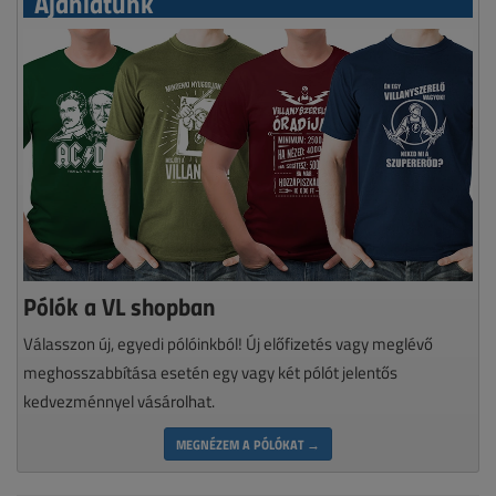
Ajánlatunk
Pólók a VL shopban
Válasszon új, egyedi pólóinkból! Új előfizetés vagy meglévő
meghosszabbítása esetén egy vagy két pólót jelentős
kedvezménnyel vásárolhat.
MEGNÉZEM A PÓLÓKAT →