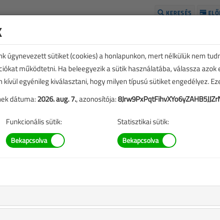
KERESÉS
ELŐ
k
H
unk úgynevezett sütiket (cookies) a honlapunkon, mert nélkülük nem tud
kciókat működtetni. Ha beleegyezik a sütik használatába, válassza azok
n kívül egyénileg kiválasztani, hogy milyen típusú sütiket engedélyez. E
tének dátuma:
2026. aug. 7.
, azonosítója:
8Jrw9PxPqtFihvXYo6yZAHB5JJZrN
Funkcionális sütik:
Statisztikai sütik:
pagyárban