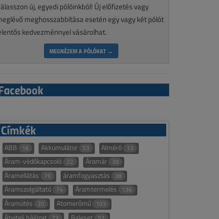
álasszon új, egyedi pólóinkból! Új előfizetés vagy
eglévő meghosszabbítása esetén egy vagy két pólót
elentős kedvezménnyel vásárolhat.
MEGNÉZEM A PÓLÓKAT →
Facebook
Címkék
ABB
Akkumulátor
Almérő
16
53
13
Áram-védőkapcsoló
Áramár
22
39
Áramellátás
áramfogyasztás
79
38
Áramszolgáltató
Áramtermelés
74
136
Áramütés
Atomerőmű
20
103
Átviteli hálózat
Baleset
73
52