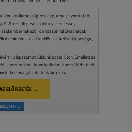
 két óra múlva mindenki rendben volt.”
ésű épületvillamossági szaklap, amely nyomtatott
 A VL elsődlegesen a villanyszereléssel,
zó szakembernek szól, de haszonnal olvashatják
k és mindenki, aki érdeklődik a terület újdonságai,
melyért 10 lapszámot küldünk postai úton. Emellett az
ssebb lapszámokat, illetve korlátlanul hozzáférhetnek
nyi tudásanyagot vehetnek bírtokba.
AZ ELŐFIZETÉS →
LEOLVASOK →