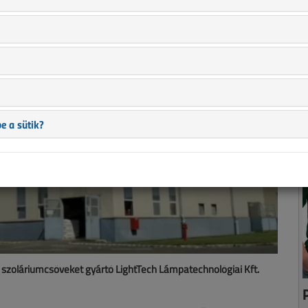
e a sütik?
s szoláriumcsöveket gyártó LightTech Lámpatechnológiai Kft.