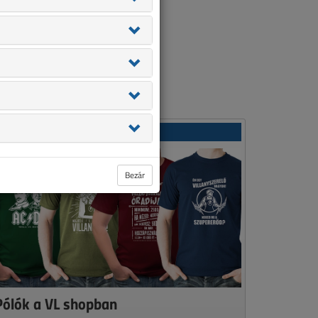
Ajánlatunk
Bezár
Pólók a VL shopban