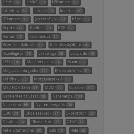
Hírek
HMKE
Hőkamera
14
18
13
InfoShow
Interjú
Inverter
47
13
19
IP kamera
Jogszabályok
Kábel
14
53
15
Képzés
Kiállítás
KNX
17
23
32
Kontár
Koronavírus
43
24
Közműcsatlakozás
Közműszolgáltató
13
16
Közvilágítás
Lakatfogó
Lapajánló
26
25
16
LED
Madárvédelem
Mavir
138
14
23
Megújuló energetika
Méréstechnika
111
61
Mérőhely
Mozgásérzékelő
23
15
MSZ HD 60364
MVM
Napelem
45
19
207
Napelemes pályázat
Napenergia
18
180
Naperőmű
Nyereményjáték
85
30
OBO
Okos eszközök
Okosotthon
20
21
33
Oktatás
Olvasói fotó
OTSZ
14
33
13
Paksi Atomerőmű
póló
Relé
30
13
40