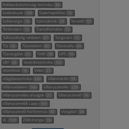
Robbanásbiztonság-technika
30
Szabványok
Szakmapolitika
158
15
Szélenergia
Szerszámok
Tervező
19
23
13
Történelem
Transzformátor
15
23
Túlfeszültség-védelem
Tungsram
37
13
Tűz
Tűzvédelem
Tűzveszély
20
83
49
Tűzvizsgálat
TvMI
UPS
21
18
15
VBF
Vezérléstechnika
26
102
Vezetékek
Videó
16
21
Világítástechnika
Villámhárító
220
13
Villámvédelem
Villanyszerelés
106
228
Villanyszerelési anyagok
Villanyszerelő
21
74
Villanyszerelők Lapja
167
Villanyszerelő Konferencia
Vizsgálat
30
28
VL
Zöld energia
110
16