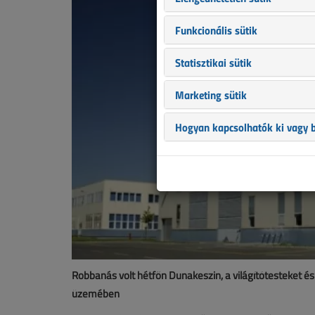
Funkcionális sütik
Statisztikai sütik
Marketing sütik
Hogyan kapcsolhatók ki vagy b
Robbanás volt hétfőn Dunakeszin, a világítótesteket é
üzemében