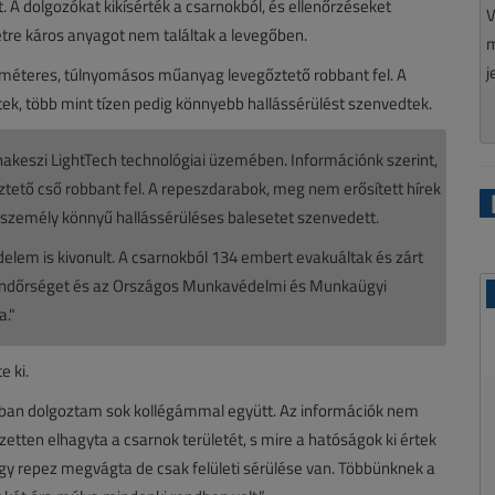
 A dolgozókat kikísérték a csarnokból, és ellenőrzéseket
V
tre káros anyagot nem találtak a levegőben.
m
j
0 méteres, túlnyomásos műanyag levegőztető robbant fel. A
, több mint tízen pedig könnyebb hallássérülést szenvedtek.
nakeszi LightTech technológiai üzemében. Információnk szerint,
ető cső robbant fel. A repeszdarabok, meg nem erősített hírek
 személy könnyű hallássérüléses balesetet szenvedett.
elem is kivonult. A csarnokból 134 embert evakuáltak és zárt
a Rendőrséget és az Országos Munkavédelmi és Munkaügyi
a."
 ki.
nokban dolgoztam sok kollégámmal együtt. Az információk nem
etten elhagyta a csarnok területét, s mire a hatóságok ki értek
egy repez megvágta de csak felületi sérülése van. Többünknek a