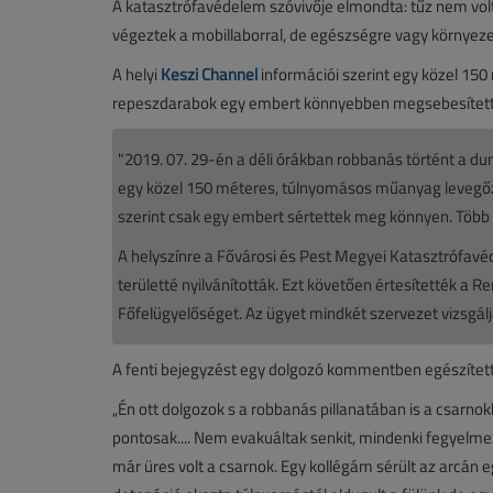
A katasztrófavédelem szóvivője elmondta: tűz nem volt.
végeztek a mobillaborral, de egészségre vagy környeze
A helyi
Keszi Channel
információi szerint egy közel 15
repeszdarabok egy embert könnyebben megsebesítettek
"2019. 07. 29-én a déli órákban robbanás történt a du
egy közel 150 méteres, túlnyomásos műanyag levegőzt
szerint csak egy embert sértettek meg könnyen. Több
A helyszínre a Fővárosi és Pest Megyei Katasztrófavéd
területté nyilvánították. Ezt követően értesítették 
Főfelügyelőséget. Az ügyet mindkét szervezet vizsgálj
A fenti bejegyzést egy dolgozó kommentben egészítette
„Én ott dolgozok s a robbanás pillanatában is a csar
pontosak.... Nem evakuáltak senkit, mindenki fegyelmez
már üres volt a csarnok. Egy kollégám sérült az arcán 