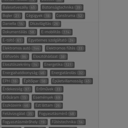
Balesetveszély
Biztonságtechnika
45
39
Bojler
Cégügyek
Construma
21
18
52
Daniella
Díszvilágítás
14
26
Dokumentálás
E-mobilitás
58
114
E-töltő
Egyetemes szolgáltató
61
24
Elektromos autó
Elektromos fűtés
144
33
Előfizetés
Elosztóhálózat
96
38
Elosztószekrény
Energetika
14
121
Energiahatékonyság
Energiatárolás
46
32
EPH
Építőipar
Épületvillamosság
16
58
45
Érdekesség
Erőművek
97
33
Erősáram
Események
15
69
Eszközeink
Ezt láttam
46
26
Felülvizsgálat
Fogyasztásmérő
35
48
Fogyasztásmérőhely
Fűtéstechnika
19
14