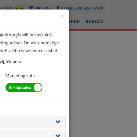
FIZETÉS
HÍRLEVÉL
BELÉPÉS/REGISZTRÁCIÓ
TIPP
×
ÍREK
LAPSZÁMOK
BLOG
SHOP
BÓNUSZ
nánk megfelelő felhasználói
 elfogadását. Önnek lehetősége
zekről alább bővebben olvashat.
tj
, állapota:
Marketing sütik: