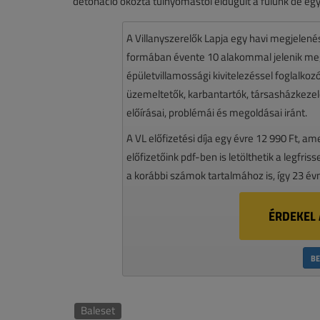
detonáció okozta túlnyomástól eldugult a fülünk de egy
A Villanyszerelők Lapja egy havi megjelen
formában évente 10 alakommal jelenik meg.
épületvillamossági kivitelezéssel foglalko
üzemeltetők, karbantartók, társasházkezelő
előírásai, problémái és megoldásai iránt.
A VL előfizetési díja egy évre 12 990 Ft, a
előfizetőink pdf-ben is letölthetik a legfri
a korábbi számok tartalmához is, így 23 év
ÉRDEKEL 
BE
Baleset