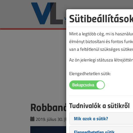
Sütibeállításo
Mint a legtöbb cég, mi is használ
élményt biztosítani és fontos fun
van a feltétlenül szükséges sütike
Az ön jelenlegi státusza létrejöt
Elengedhetetlen sütik:
Robbanás volt egy lám
Tudnivalók a sütikről
Mik azok a sütik?
2019. július 30. |
VL online |
3123 |
Elengedhetetlen sütik