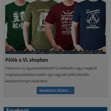
Pólók a VL shopban
Válasszon új, egyedi pólóinkból! Új előfizetés vagy meglévő
meghosszabbítása esetén egy vagy két pólót jelentős
kedvezménnyel vásárolhat.
MEGNÉZEM A PÓLÓKAT →
Facebook