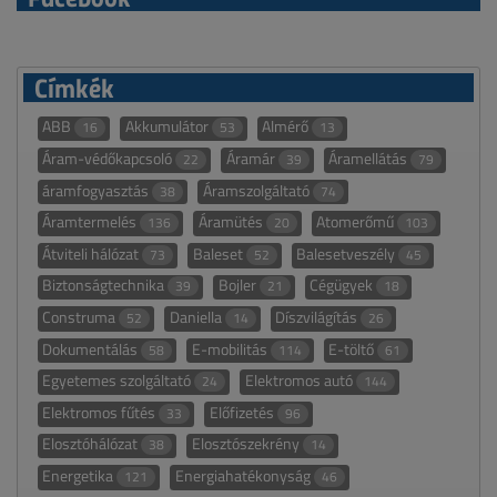
Címkék
ABB
Akkumulátor
Almérő
16
53
13
Áram-védőkapcsoló
Áramár
Áramellátás
22
39
79
áramfogyasztás
Áramszolgáltató
38
74
Áramtermelés
Áramütés
Atomerőmű
136
20
103
Átviteli hálózat
Baleset
Balesetveszély
73
52
45
Biztonságtechnika
Bojler
Cégügyek
39
21
18
Construma
Daniella
Díszvilágítás
52
14
26
Dokumentálás
E-mobilitás
E-töltő
58
114
61
Egyetemes szolgáltató
Elektromos autó
24
144
Elektromos fűtés
Előfizetés
33
96
Elosztóhálózat
Elosztószekrény
38
14
Energetika
Energiahatékonyság
121
46