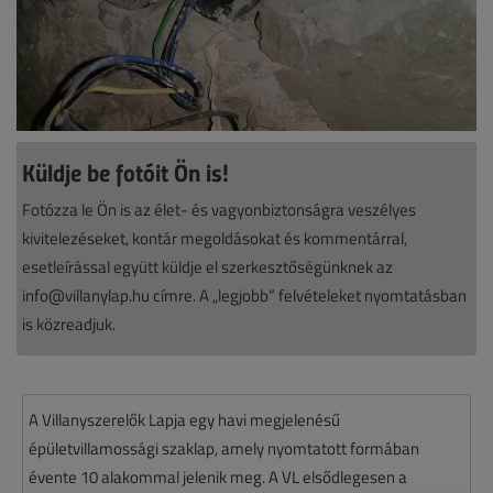
Küldje be fotóit Ön is!
Fotózza le Ön is az élet- és vagyonbiztonságra veszélyes
kivitelezéseket, kontár megoldásokat és kommentárral,
esetleírással együtt küldje el szerkesztőségünknek az
info@villanylap.hu címre. A „legjobb” felvételeket nyomtatásban
is közreadjuk.
A Villanyszerelők Lapja egy havi megjelenésű
épületvillamossági szaklap, amely nyomtatott formában
évente 10 alakommal jelenik meg. A VL elsődlegesen a