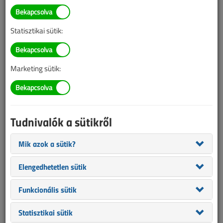
Villanyszerelési horror csak
erős idegzetűeknek
Statisztikai sütik:
Lerabolta megbízóját a Mekkmester
2019. március 11. |
VL online |
29 076 |
Marketing sütik:
Tudnivalók a sütikről
Mik azok a sütik?
Elengedhetetlen sütik
Funkcionális sütik
A Villanyszerelők Lapjának az egyik legkedveltebb rovata az „Ezt
Statisztikai sütik
láttam”, ahol az olvasóinktól kapott elrettentő vagy éppen vicces