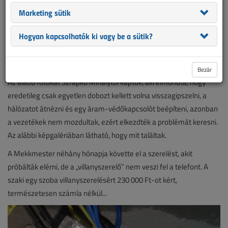
megoldásokat bemutató fotókból válogatunk.
Marketing sütik
Az évek alatt a szerkesztőségünkhöz beérkezett több ezer fotó jól
Hogyan kapcsolhatók ki vagy be a sütik?
reprezentálja a hazai ingatlanok villamos hálózatának leromlott,
szakszerűtlenül kivitelezett, balesetveszélyes állapotát, egyben
jelzi a korrekt szakmunkára való égető szükséget.
Bezár
Az alább fotókat Szrapkó Mihálytól kaptuk, aki elmondta, hogy
eredetileg csak egyetlen dobozt kellett volna visszagipszelni, a
hálózatot átnézni és egy áram-védőkapcsolót beépíteni, azonban
a vezetékek nem mozdultak, ezért elkezdték a problémát keresni.
Az alábbi képgalériában látható, hogy mit találtak.
A Mekkmester néhány hónapja követte el a szerelést, akit
próbálták elérni, de a „villanyszerelő” nem veszi fel a telefont. A
szaki egy szoba villanyszerelésért 230 000 Ft-ot kért,
természetesen számla nélkül...