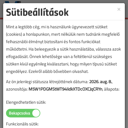
Sütibeállítások
×
Toggle
naviga
Mint a legtöbb cég, mi is használunk úgynevezett sütiket
(cookies) a honlapunkon, mert nélkülük nem tudnánk megfelelő
felhasználói élményt biztosítani és fontos funkciókat
működtetni. Ha beleegyezik a sütik használatába, válassza azok
elfogadását. Önnek lehetősége van a feltétlenül szükséges
sütiken kívül egyénileg kiválasztani, hogy milyen típusú sütiket
engedélyez. Ezekről alább bővebben olvashat.
Az ön jelenlegi státusza létrejöttének dátuma:
2026. aug. 8.
,
azonosítója:
M5W1PDGMStWT94IidkXTDcOXCJqCRYn
, állapota:
Elengedhetetlen sütik:
Funkcionális sütik: