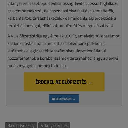
villanyszereléssel, épületvillamossági kivitelezéssel foglalkozó
szakembernek szól, de haszonnal olvashatják üzemeltetők,
karbantartók, társasházkezelők és mindenki, aki érdeklődik a
terület újdonságai, előírásai, problémái és megoldásai iránt.
A VL előfizetési díja egy évre 12 990 Ft, amelyért 10 lapszámot
küldünk postai úton. Emellett az előfizetőink pdf-ben is
letölthetik a legfrissebb lapszámokat, illetve korlátlanul
hozzáférhetnek a korábbi számok tartalmához is, így 23 évnyi
tudásanyagot vehetnek bírtokba.
ÉRDEKEL AZ ELŐFIZETÉS →
BELEOLVASOK →
Balesetveszély
Villanyszerelés