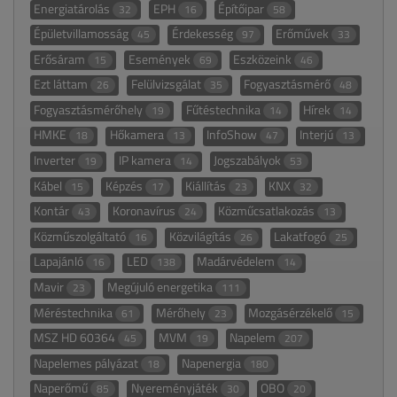
Energiatárolás
EPH
Építőipar
32
16
58
Épületvillamosság
Érdekesség
Erőművek
45
97
33
Erősáram
Események
Eszközeink
15
69
46
Ezt láttam
Felülvizsgálat
Fogyasztásmérő
26
35
48
Fogyasztásmérőhely
Fűtéstechnika
Hírek
19
14
14
HMKE
Hőkamera
InfoShow
Interjú
18
13
47
13
Inverter
IP kamera
Jogszabályok
19
14
53
Kábel
Képzés
Kiállítás
KNX
15
17
23
32
Kontár
Koronavírus
Közműcsatlakozás
43
24
13
Közműszolgáltató
Közvilágítás
Lakatfogó
16
26
25
Lapajánló
LED
Madárvédelem
16
138
14
Mavir
Megújuló energetika
23
111
Méréstechnika
Mérőhely
Mozgásérzékelő
61
23
15
MSZ HD 60364
MVM
Napelem
45
19
207
Napelemes pályázat
Napenergia
18
180
Naperőmű
Nyereményjáték
OBO
85
30
20