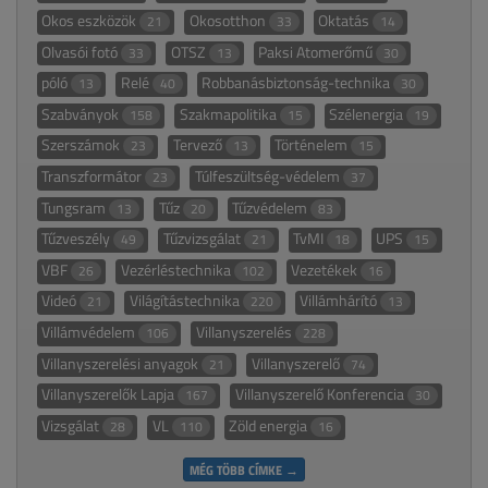
Okos eszközök
Okosotthon
Oktatás
21
33
14
Olvasói fotó
OTSZ
Paksi Atomerőmű
33
13
30
póló
Relé
Robbanásbiztonság-technika
13
40
30
Szabványok
Szakmapolitika
Szélenergia
158
15
19
Szerszámok
Tervező
Történelem
23
13
15
Transzformátor
Túlfeszültség-védelem
23
37
Tungsram
Tűz
Tűzvédelem
13
20
83
Tűzveszély
Tűzvizsgálat
TvMI
UPS
49
21
18
15
VBF
Vezérléstechnika
Vezetékek
26
102
16
Videó
Világítástechnika
Villámhárító
21
220
13
Villámvédelem
Villanyszerelés
106
228
Villanyszerelési anyagok
Villanyszerelő
21
74
Villanyszerelők Lapja
Villanyszerelő Konferencia
167
30
Vizsgálat
VL
Zöld energia
28
110
16
MÉG TÖBB CÍMKE →