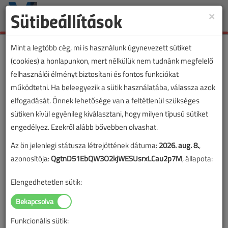
Sütibeállítások
×
Toggle
naviga
Mint a legtöbb cég, mi is használunk úgynevezett sütiket
(cookies) a honlapunkon, mert nélkülük nem tudnánk megfelelő
felhasználói élményt biztosítani és fontos funkciókat
működtetni. Ha beleegyezik a sütik használatába, válassza azok
elfogadását. Önnek lehetősége van a feltétlenül szükséges
sütiken kívül egyénileg kiválasztani, hogy milyen típusú sütiket
engedélyez. Ezekről alább bővebben olvashat.
Az ön jelenlegi státusza létrejöttének dátuma:
2026. aug. 8.
,
azonosítója:
QgtnD51EbQW3O2kjWESUsrxLCau2p7M
, állapota:
Elengedhetetlen sütik:
Funkcionális sütik: