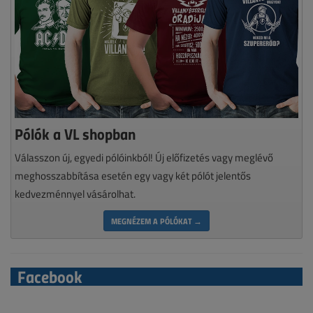
Pólók a VL shopban
Válasszon új, egyedi pólóinkból! Új előfizetés vagy meglévő
meghosszabbítása esetén egy vagy két pólót jelentős
kedvezménnyel vásárolhat.
MEGNÉZEM A PÓLÓKAT →
Facebook