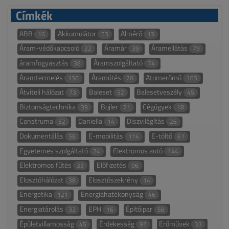
Címkék
ABB
Akkumulátor
Almérő
16
53
13
Áram-védőkapcsoló
Áramár
Áramellátás
22
39
79
áramfogyasztás
Áramszolgáltató
38
74
Áramtermelés
Áramütés
Atomerőmű
136
20
103
Átviteli hálózat
Baleset
Balesetveszély
73
52
45
Biztonságtechnika
Bojler
Cégügyek
39
21
18
Construma
Daniella
Díszvilágítás
52
14
26
Dokumentálás
E-mobilitás
E-töltő
58
114
61
Egyetemes szolgáltató
Elektromos autó
24
144
Elektromos fűtés
Előfizetés
33
96
Elosztóhálózat
Elosztószekrény
38
14
Energetika
Energiahatékonyság
121
46
Energiatárolás
EPH
Építőipar
32
16
58
Épületvillamosság
Érdekesség
Erőművek
45
97
33