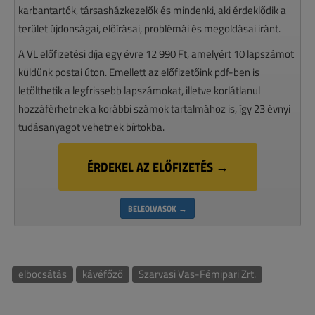
karbantartók, társasházkezelők és mindenki, aki érdeklődik a
terület újdonságai, előírásai, problémái és megoldásai iránt.
A VL előfizetési díja egy évre 12 990 Ft, amelyért 10 lapszámot
küldünk postai úton. Emellett az előfizetőink pdf-ben is
letölthetik a legfrissebb lapszámokat, illetve korlátlanul
hozzáférhetnek a korábbi számok tartalmához is, így 23 évnyi
tudásanyagot vehetnek bírtokba.
ÉRDEKEL AZ ELŐFIZETÉS →
BELEOLVASOK →
elbocsátás
kávéfőző
Szarvasi Vas-Fémipari Zrt.