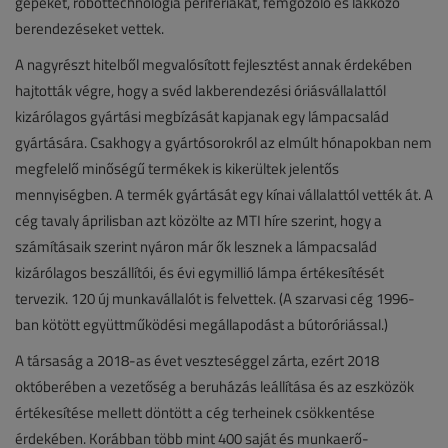
gépeket, robottechnológia perifériákat, fémgőzölő és lakkozó
berendezéseket vettek.
A nagyrészt hitelből megvalósított fejlesztést annak érdekében
hajtották végre, hogy a svéd lakberendezési óriásvállalattól
kizárólagos gyártási megbízását kapjanak egy lámpacsalád
gyártására. Csakhogy a gyártósorokról az elmúlt hónapokban nem
megfelelő minőségű termékek is kikerültek jelentős
mennyiségben. A termék gyártását egy kínai vállalattól vették át. A
cég tavaly áprilisban azt közölte az MTI híre szerint, hogy a
számításaik szerint nyáron már ők lesznek a lámpacsalád
kizárólagos beszállítói, és évi egymillió lámpa értékesítését
tervezik. 120 új munkavállalót is felvettek. (A szarvasi cég 1996-
ban kötött együttműködési megállapodást a bútoróriással.)
A társaság a 2018-as évet veszteséggel zárta, ezért 2018
októberében a vezetőség a beruházás leállítása és az eszközök
értékesítése mellett döntött a cég terheinek csökkentése
érdekében. Korábban több mint 400 saját és munkaerő-