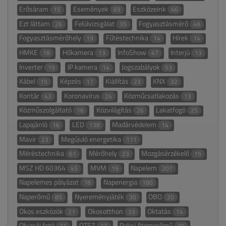
Erősáram
Események
Eszközeink
15
69
46
Ezt láttam
Felülvizsgálat
Fogyasztásmérő
26
35
48
Fogyasztásmérőhely
Fűtéstechnika
Hírek
19
14
14
HMKE
Hőkamera
InfoShow
Interjú
18
13
47
13
Inverter
IP kamera
Jogszabályok
19
14
53
Kábel
Képzés
Kiállítás
KNX
15
17
23
32
Kontár
Koronavírus
Közműcsatlakozás
43
24
13
Közműszolgáltató
Közvilágítás
Lakatfogó
16
26
25
Lapajánló
LED
Madárvédelem
16
138
14
Mavir
Megújuló energetika
23
111
Méréstechnika
Mérőhely
Mozgásérzékelő
61
23
15
MSZ HD 60364
MVM
Napelem
45
19
207
Napelemes pályázat
Napenergia
18
180
Naperőmű
Nyereményjáték
OBO
85
30
20
Okos eszközök
Okosotthon
Oktatás
21
33
14
Olvasói fotó
OTSZ
Paksi Atomerőmű
33
13
30