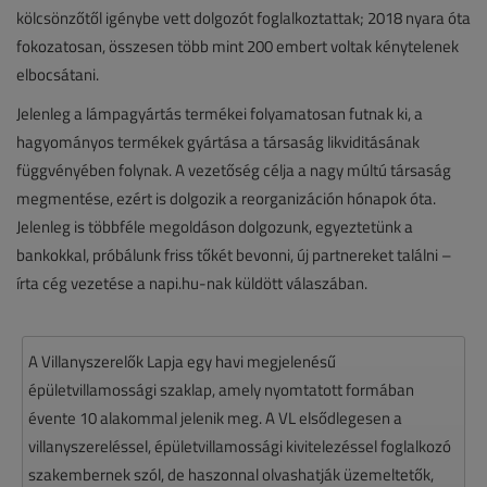
kölcsönzőtől igénybe vett dolgozót foglalkoztattak; 2018 nyara óta
fokozatosan, összesen több mint 200 embert voltak kénytelenek
elbocsátani.
Jelenleg a lámpagyártás termékei folyamatosan futnak ki, a
hagyományos termékek gyártása a társaság likviditásának
függvényében folynak. A vezetőség célja a nagy múltú társaság
megmentése, ezért is dolgozik a reorganizáción hónapok óta.
Jelenleg is többféle megoldáson dolgozunk, egyeztetünk a
bankokkal, próbálunk friss tőkét bevonni, új partnereket találni –
írta cég vezetése a napi.hu-nak küldött válaszában.
A Villanyszerelők Lapja egy havi megjelenésű
épületvillamossági szaklap, amely nyomtatott formában
évente 10 alakommal jelenik meg. A VL elsődlegesen a
villanyszereléssel, épületvillamossági kivitelezéssel foglalkozó
szakembernek szól, de haszonnal olvashatják üzemeltetők,