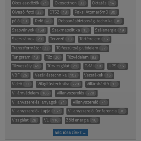
Okos eszközök
Okosotthon
Oktatás
21
33
14
Olvasói fotó
OTSZ
Paksi Atomerőmű
33
13
30
póló
Relé
Robbanásbiztonság-technika
13
40
30
Szabványok
Szakmapolitika
Szélenergia
158
15
19
Szerszámok
Tervező
Történelem
23
13
15
Transzformátor
Túlfeszültség-védelem
23
37
Tungsram
Tűz
Tűzvédelem
13
20
83
Tűzveszély
Tűzvizsgálat
TvMI
UPS
49
21
18
15
VBF
Vezérléstechnika
Vezetékek
26
102
16
Videó
Világítástechnika
Villámhárító
21
220
13
Villámvédelem
Villanyszerelés
106
228
Villanyszerelési anyagok
Villanyszerelő
21
74
Villanyszerelők Lapja
Villanyszerelő Konferencia
167
30
Vizsgálat
VL
Zöld energia
28
110
16
MÉG TÖBB CÍMKE →