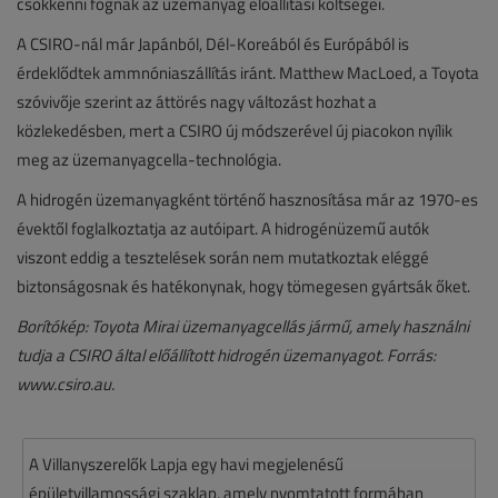
csökkenni fognak az üzemanyag előállítási költségei.
A CSIRO-nál már Japánból, Dél-Koreából és Európából is
érdeklődtek ammnóniaszállítás iránt. Matthew MacLoed, a Toyota
szóvivője szerint az áttörés nagy változást hozhat a
közlekedésben, mert a CSIRO új módszerével új piacokon nyílik
meg az üzemanyagcella-technológia.
A hidrogén üzemanyagként történő hasznosítása már az 1970-es
évektől foglalkoztatja az autóipart. A hidrogénüzemű autók
viszont eddig a tesztelések során nem mutatkoztak eléggé
biztonságosnak és hatékonynak, hogy tömegesen gyártsák őket.
Borítókép: Toyota Mirai üzemanyagcellás jármű, amely használni
tudja a CSIRO által előállított hidrogén üzemanyagot. Forrás:
www.csiro.au.
A Villanyszerelők Lapja egy havi megjelenésű
épületvillamossági szaklap, amely nyomtatott formában