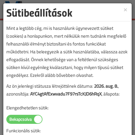
Sütibeállítások
×
Toggle
naviga
Mint a legtöbb cég, mi is használunk úgynevezett sütiket
(cookies) a honlapunkon, mert nélkülük nem tudnánk megfelelő
felhasználói élményt biztosítani és fontos funkciókat
működtetni. Ha beleegyezik a sütik használatába, válassza azok
elfogadását. Önnek lehetősége van a feltétlenül szükséges
sütiken kívül egyénileg kiválasztani, hogy milyen típusú sütiket
engedélyez. Ezekről alább bővebben olvashat.
Az ön jelenlegi státusza létrejöttének dátuma:
2026. aug. 8.
,
azonosítója:
AYC4gtAfExwvadu7F97rsTcKJD6hRqX
, állapota:
Elengedhetetlen sütik:
Funkcionális sütik: