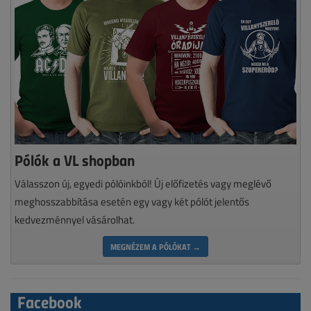
Pólók a VL shopban
Válasszon új, egyedi pólóinkból! Új előfizetés vagy meglévő
meghosszabbítása esetén egy vagy két pólót jelentős
kedvezménnyel vásárolhat.
MEGNÉZEM A PÓLÓKAT →
Facebook