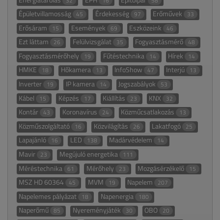
32
16
58
Épületvillamosság
Érdekesség
Erőművek
45
97
33
Erősáram
Események
Eszközeink
15
69
46
Ezt láttam
Felülvizsgálat
Fogyasztásmérő
26
35
48
Fogyasztásmérőhely
Fűtéstechnika
Hírek
19
14
14
HMKE
Hőkamera
InfoShow
Interjú
18
13
47
13
Inverter
IP kamera
Jogszabályok
19
14
53
Kábel
Képzés
Kiállítás
KNX
15
17
23
32
Kontár
Koronavírus
Közműcsatlakozás
43
24
13
Közműszolgáltató
Közvilágítás
Lakatfogó
16
26
25
Lapajánló
LED
Madárvédelem
16
138
14
Mavir
Megújuló energetika
23
111
Méréstechnika
Mérőhely
Mozgásérzékelő
61
23
15
MSZ HD 60364
MVM
Napelem
45
19
207
Napelemes pályázat
Napenergia
18
180
Naperőmű
Nyereményjáték
OBO
85
30
20