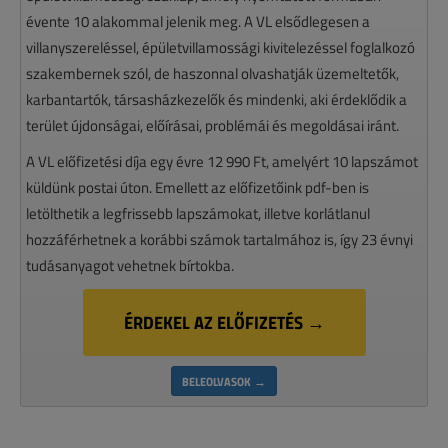
évente 10 alakommal jelenik meg. A VL elsődlegesen a
villanyszereléssel, épületvillamossági kivitelezéssel foglalkozó
szakembernek szól, de haszonnal olvashatják üzemeltetők,
karbantartók, társasházkezelők és mindenki, aki érdeklődik a
terület újdonságai, előírásai, problémái és megoldásai iránt.
A VL előfizetési díja egy évre 12 990 Ft, amelyért 10 lapszámot
küldünk postai úton. Emellett az előfizetőink pdf-ben is
letölthetik a legfrissebb lapszámokat, illetve korlátlanul
hozzáférhetnek a korábbi számok tartalmához is, így 23 évnyi
tudásanyagot vehetnek bírtokba.
ÉRDEKEL AZ ELŐFIZETÉS →
BELEOLVASOK →