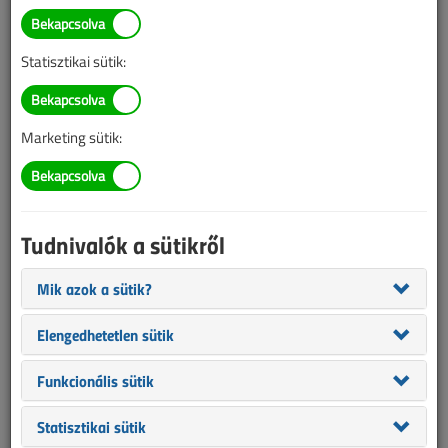
Óriási áttörés a hidrogén
szállításában
Statisztikai sütik:
2018. augusztus 22. |
VL online |
2440 |
Marketing sütik:
Tudnivalók a sütikről
Mik azok a sütik?
Elengedhetetlen sütik
Jelentős áttörést értek el az energiaforrásként szolgáló hidrogén
Funkcionális sütik
szállításában az ausztrál kormány tudományos ügynökségének
(CSIRO) kutatói.
Statisztikai sütik