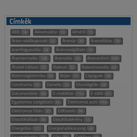
Címkék
ABB
Akkumulátor
Almérő
16
53
13
Áram-védőkapcsoló
Áramár
Áramellátás
22
39
79
áramfogyasztás
Áramszolgáltató
38
74
Áramtermelés
Áramütés
Atomerőmű
136
20
103
Átviteli hálózat
Baleset
Balesetveszély
73
52
45
Biztonságtechnika
Bojler
Cégügyek
39
21
18
Construma
Daniella
Díszvilágítás
52
14
26
Dokumentálás
E-mobilitás
E-töltő
58
114
61
Egyetemes szolgáltató
Elektromos autó
24
144
Elektromos fűtés
Előfizetés
33
96
Elosztóhálózat
Elosztószekrény
38
14
Energetika
Energiahatékonyság
121
46
Energiatárolás
EPH
Építőipar