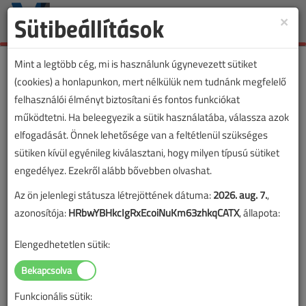
Sütibeállítások
×
Toggle
naviga
Mint a legtöbb cég, mi is használunk úgynevezett sütiket
(cookies) a honlapunkon, mert nélkülük nem tudnánk megfelelő
felhasználói élményt biztosítani és fontos funkciókat
működtetni. Ha beleegyezik a sütik használatába, válassza azok
elfogadását. Önnek lehetősége van a feltétlenül szükséges
sütiken kívül egyénileg kiválasztani, hogy milyen típusú sütiket
engedélyez. Ezekről alább bővebben olvashat.
Az ön jelenlegi státusza létrejöttének dátuma:
2026. aug. 7.
,
azonosítója:
HRbwYBHkcIgRxEcoiNuKm63zhkqCATX
, állapota:
Elengedhetetlen sütik:
Funkcionális sütik: