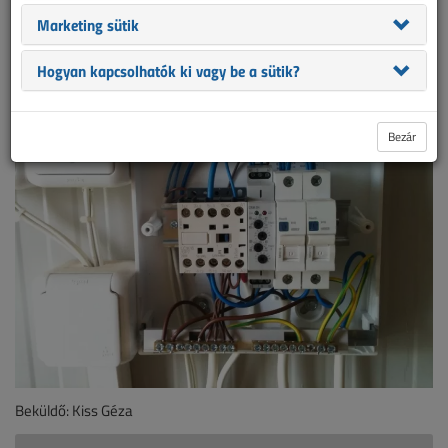
Marketing sütik
A villanyszerelői szakma gyakorlásának alapfeltétele a
látásvizsgálat, a színtévesztőket eleve eltanácsolják a pályáról.
Hogyan kapcsolhatók ki vagy be a sütik?
Bezár
Beküldő: Kiss Géza