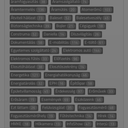
áramfogyasztás
Áramszolgáltató
38
74
Áramtermelés
Áramütés
Atomerőmű
136
20
103
Átviteli hálózat
Baleset
Balesetveszély
73
52
45
Biztonságtechnika
Bojler
Cégügyek
39
21
18
Construma
Daniella
Díszvilágítás
52
14
26
Dokumentálás
E-mobilitás
E-töltő
58
114
61
Egyetemes szolgáltató
Elektromos autó
24
144
Elektromos fűtés
Előfizetés
33
96
Elosztóhálózat
Elosztószekrény
38
14
Energetika
Energiahatékonyság
121
46
Energiatárolás
EPH
Építőipar
32
16
58
Épületvillamosság
Érdekesség
Erőművek
45
97
33
Erősáram
Események
Eszközeink
15
69
46
Ezt láttam
Felülvizsgálat
Fogyasztásmérő
26
35
48
Fogyasztásmérőhely
Fűtéstechnika
Hírek
19
14
14
HMKE
Hőkamera
InfoShow
Interjú
18
13
47
13