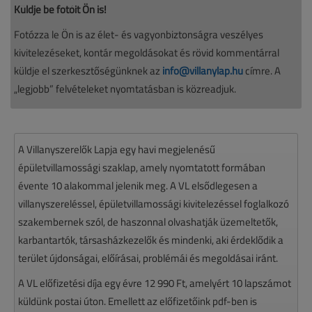
Küldje be fotóit Ön is!
Fotózza le Ön is az élet- és vagyonbiztonságra veszélyes
kivitelezéseket, kontár megoldásokat és rövid kommentárral
küldje el szerkesztőségünknek az
info@villanylap.hu
címre. A
„legjobb” felvételeket nyomtatásban is közreadjuk.
A Villanyszerelők Lapja egy havi megjelenésű
épületvillamossági szaklap, amely nyomtatott formában
évente 10 alakommal jelenik meg. A VL elsődlegesen a
villanyszereléssel, épületvillamossági kivitelezéssel foglalkozó
szakembernek szól, de haszonnal olvashatják üzemeltetők,
karbantartók, társasházkezelők és mindenki, aki érdeklődik a
terület újdonságai, előírásai, problémái és megoldásai iránt.
A VL előfizetési díja egy évre 12 990 Ft, amelyért 10 lapszámot
küldünk postai úton. Emellett az előfizetőink pdf-ben is