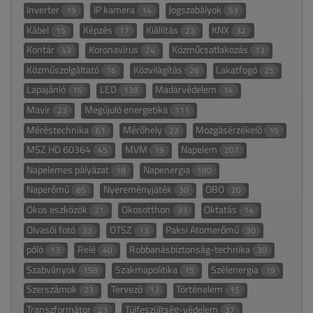
Inverter
IP kamera
Jogszabályok
19
14
53
Kábel
Képzés
Kiállítás
KNX
15
17
23
32
Kontár
Koronavírus
Közműcsatlakozás
43
24
13
Közműszolgáltató
Közvilágítás
Lakatfogó
16
26
25
Lapajánló
LED
Madárvédelem
16
138
14
Mavir
Megújuló energetika
23
111
Méréstechnika
Mérőhely
Mozgásérzékelő
61
23
15
MSZ HD 60364
MVM
Napelem
45
19
207
Napelemes pályázat
Napenergia
18
180
Naperőmű
Nyereményjáték
OBO
85
30
20
Okos eszközök
Okosotthon
Oktatás
21
33
14
Olvasói fotó
OTSZ
Paksi Atomerőmű
33
13
30
póló
Relé
Robbanásbiztonság-technika
13
40
30
Szabványok
Szakmapolitika
Szélenergia
158
15
19
Szerszámok
Tervező
Történelem
23
13
15
Transzformátor
Túlfeszültség-védelem
23
37