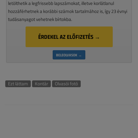
letölthetik a legfrissebb lapszámokat, illetve korlátlanul
hozzáférhetnek a korábbi számok tartalmához is, így 23 évnyi
tudásanyagot vehetnek bírtokba.
ÉRDEKEL AZ ELŐFIZETÉS →
BELEOLVASOK →
Ezt láttam
Kontár
Olvasói fotó