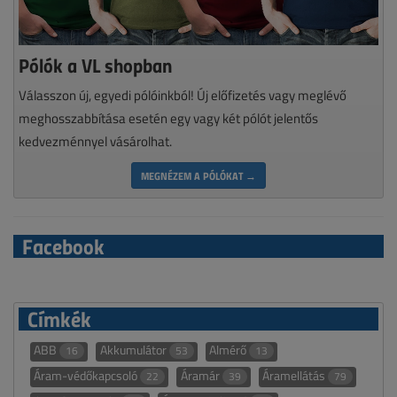
Pólók a VL shopban
Válasszon új, egyedi pólóinkból! Új előfizetés vagy meglévő
meghosszabbítása esetén egy vagy két pólót jelentős
kedvezménnyel vásárolhat.
MEGNÉZEM A PÓLÓKAT →
Facebook
Címkék
ABB
Akkumulátor
Almérő
16
53
13
Áram-védőkapcsoló
Áramár
Áramellátás
22
39
79