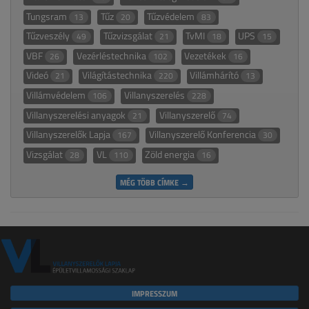
Tungsram
Tűz
Tűzvédelem
13
20
83
Tűzveszély
Tűzvizsgálat
TvMI
UPS
49
21
18
15
VBF
Vezérléstechnika
Vezetékek
26
102
16
Videó
Világítástechnika
Villámhárító
21
220
13
Villámvédelem
Villanyszerelés
106
228
Villanyszerelési anyagok
Villanyszerelő
21
74
Villanyszerelők Lapja
Villanyszerelő Konferencia
167
30
Vizsgálat
VL
Zöld energia
28
110
16
MÉG TÖBB CÍMKE →
IMPRESSZUM