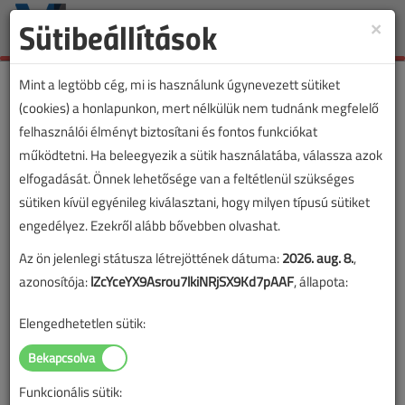
Sütibeállítások
×
Toggle
naviga
Mint a legtöbb cég, mi is használunk úgynevezett sütiket
(cookies) a honlapunkon, mert nélkülük nem tudnánk megfelelő
felhasználói élményt biztosítani és fontos funkciókat
működtetni. Ha beleegyezik a sütik használatába, válassza azok
elfogadását. Önnek lehetősége van a feltétlenül szükséges
sütiken kívül egyénileg kiválasztani, hogy milyen típusú sütiket
engedélyez. Ezekről alább bővebben olvashat.
Az ön jelenlegi státusza létrejöttének dátuma:
2026. aug. 8.
,
azonosítója:
lZcYceYX9Asrou7lkiNRjSX9Kd7pAAF
, állapota:
Elengedhetetlen sütik:
Funkcionális sütik:
Lapszám: