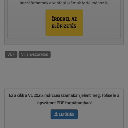
hozzáférhetnek a korábbi számok tartalmához is.
ÉRDEKEL AZ
ELŐFIZETÉS
VBF
Villanyszerelés
Ez a cikk a VL 2025. márciusi számában jelent meg. Töltse le a
lapszámot PDF formátumban!
LETÖLTÉS