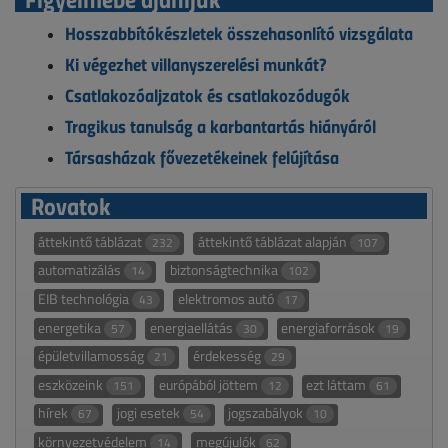
Hosszabbítókészletek összehasonlító vizsgálata
Ki végezhet villanyszerelési munkát?
Csatlakozóaljzatok és csatlakozódugók
Tragikus tanulság a karbantartás hiányáról
Társasházak fővezetékeinek felújítása
Rovatok
áttekintő táblázat
áttekintő táblázat alapján
232
107
automatizálás
biztonságtechnika
14
102
EIB technológia
elektromos autó
43
17
energetika
energiaellátás
energiaforrások
57
30
19
épületvillamosság
érdekesség
21
29
eszközeink
európából jöttem
ezt láttam
151
12
61
hírek
jogi esetek
jogszabályok
67
54
10
környezetvédelem
megújulók
14
62