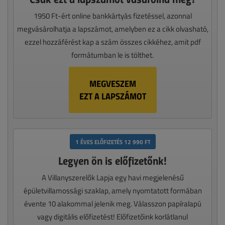
1950 Ft-ért online bankkártyás fizetéssel, azonnal
megvásárolhatja a lapszámot, amelyben ez a cikk olvasható,
ezzel hozzáférést kap a szám összes cikkéhez, amit pdf
formátumban le is tölthet.
MEGVESZEM
EZT A LAPSZÁMOT
1 ÉVES ELŐFIZETÉS 12 990 FT
Legyen ön is előfizetőnk!
A Villanyszerelők Lapja egy havi megjelenésű
épületvillamossági szaklap, amely nyomtatott formában
évente 10 alakommal jelenik meg. Válasszon papíralapú
vagy digitális előfizetést! Előfizetőink korlátlanul