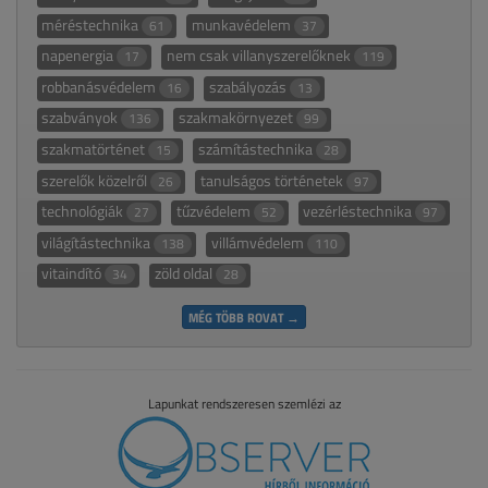
méréstechnika
munkavédelem
61
37
napenergia
nem csak villanyszerelőknek
17
119
robbanásvédelem
szabályozás
16
13
szabványok
szakmakörnyezet
136
99
szakmatörténet
számítástechnika
15
28
szerelők közelről
tanulságos történetek
26
97
technológiák
tűzvédelem
vezérléstechnika
27
52
97
világítástechnika
villámvédelem
138
110
vitaindító
zöld oldal
34
28
MÉG TÖBB ROVAT →
Lapunkat rendszeresen szemlézi az