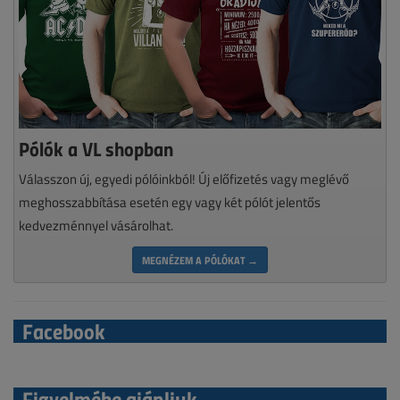
Pólók a VL shopban
Válasszon új, egyedi pólóinkból! Új előfizetés vagy meglévő
meghosszabbítása esetén egy vagy két pólót jelentős
kedvezménnyel vásárolhat.
MEGNÉZEM A PÓLÓKAT →
Facebook
Figyelmébe ajánljuk