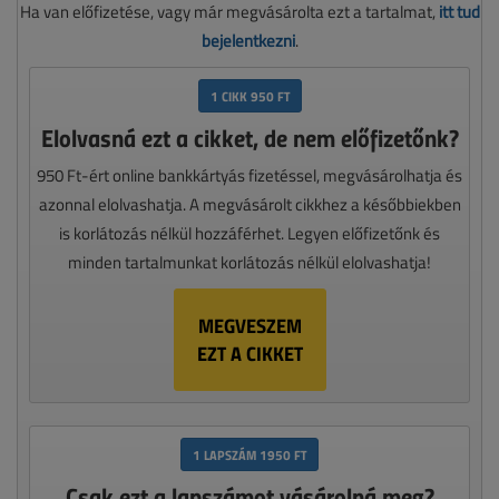
Ha van előfizetése, vagy már megvásárolta ezt a tartalmat,
itt tud
bejelentkezni
.
1 CIKK 950 FT
Elolvasná ezt a cikket, de nem előfizetőnk?
950 Ft-ért online bankkártyás fizetéssel, megvásárolhatja és
azonnal elolvashatja. A megvásárolt cikkhez a későbbiekben
is korlátozás nélkül hozzáférhet. Legyen előfizetőnk és
minden tartalmunkat korlátozás nélkül elolvashatja!
MEGVESZEM
EZT A CIKKET
1 LAPSZÁM 1950 FT
Csak ezt a lapszámot vásárolná meg?