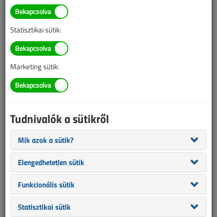
TARTALOM
Statisztikai sütik:
Szakmakörnyezet
Villanyszerelési munka,
Marketing sütik:
hibajavítás panellakásban
2025/3. lapszám
|
Benyák László
|
2873 |
Tudnivalók a sütikről
Mik azok a sütik?
Elengedhetetlen sütik
Funkcionális sütik
Statisztikai sütik