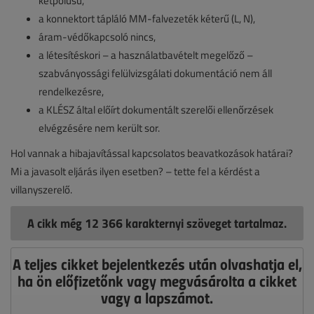
kétpólusú,
a konnektort tápláló MM-falvezeték kéterű (L, N),
áram-védőkapcsoló nincs,
a létesítéskori – a használatbavételt megelőző –
szabványossági felülvizsgálati dokumentáció nem áll
rendelkezésre,
a KLÉSZ által előírt dokumentált szerelői ellenőrzések
elvégzésére nem került sor.
Hol vannak a hibajavítással kapcsolatos beavatkozások határai?
Mi a javasolt eljárás ilyen esetben? – tette fel a kérdést a
villanyszerelő.
A cikk még 12 366 karakternyi szöveget tartalmaz.
A teljes cikket bejelentkezés után olvashatja el,
ha ön előfizetőnk vagy megvásárolta a cikket
vagy a lapszámot.