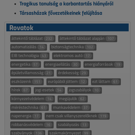
Tragikus tanulság a karbantartás hiányáról
Társasházak fővezetékeinek felújítása
Rovatok
áttekintő táblázat
áttekintő táblázat alapján
232
107
automatizálás
biztonságtechnika
14
102
EIB technológia
elektromos autó
43
17
energetika
energiaellátás
energiaforrások
57
30
19
épületvillamosság
érdekesség
21
29
eszközeink
európából jöttem
ezt láttam
151
12
61
hírek
jogi esetek
jogszabályok
67
54
10
környezetvédelem
megújulók
14
62
méréstechnika
munkavédelem
61
37
napenergia
nem csak villanyszerelőknek
17
119
robbanásvédelem
szabályozás
16
13
szabványok
szakmakörnyezet
136
99