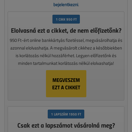
bejelentkezni
.
1 CIKK 950 FT
Elolvasná ezt a cikket, de nem előfizetőnk?
950 Ft-ért online bankkártyás fizetéssel, megvásárolhatja és
azonnal elolvashatja. A megvásárolt cikkhez a későbbiekben
is korlátozás nélkül hozzáférhet. Legyen előfizetőnk és
minden tartalmunkat korlátozás nélkül elolvashatja!
MEGVESZEM
EZT A CIKKET
1 LAPSZÁM 1950 FT
Csak ezt a lapszámot vásárolná meg?