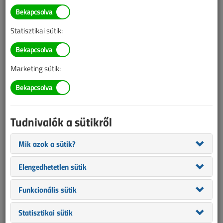
TARTALOM
Statisztikai sütik:
Áttekintő táblázat
Elektromos autó
Elektromosautó-
Marketing sütik:
töltőállomások
Társasházi környezetben alkalmazott, 3-
Tudnivalók a sütikről
fázisú, 22 kW-os elektromosautó-
töltőállomások áttekintő táblázata
Mik azok a sütik?
2025/7-8. lapszám
|
VL online |
1136 |
Elengedhetetlen sütik
Funkcionális sütik
Statisztikai sütik