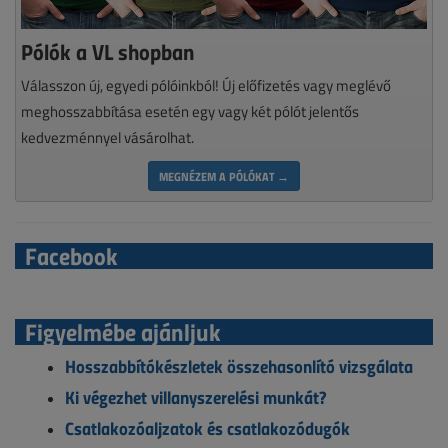
Pólók a VL shopban
Válasszon új, egyedi pólóinkból! Új előfizetés vagy meglévő
meghosszabbítása esetén egy vagy két pólót jelentős
kedvezménnyel vásárolhat.
MEGNÉZEM A PÓLÓKAT →
Facebook
Figyelmébe ajánljuk
Hosszabbítókészletek összehasonlító vizsgálata
Ki végezhet villanyszerelési munkát?
Csatlakozóaljzatok és csatlakozódugók