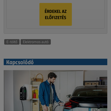
ÉRDEKEL AZ
ELŐFIZETÉS
E-töltő
Elektromos autó
Kapcsolódó