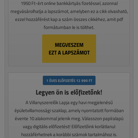
1950 Ft-ért online bankkártyás fizetéssel, azonnal
megvásárolhatja a lapszámot, amelyben ez a cikk olvasható,
ezzel hozzáférést kap a szám összes cikkéhez, amit pdf
formátumban le is tölthet.
MEGVESZEM
EZT A LAPSZÁMOT
1 ÉVES ELŐFIZETÉS 12 990 FT
Legyen ön is előfizetőnk!
A Villanyszerelők Lapja egy havi megjelenésű
épületvillamossági szaklap, amely nyomtatott formában
évente 10 alakommal jelenik meg. Válasszon papíralapú
vagy digitális előfizetést! Előfizetőink korlátlanul
hozzáférhetnek a korábbi számok tartalmához is.