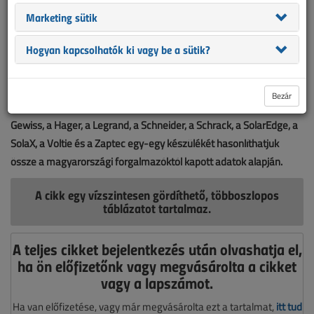
Marketing sütik
Hogyan kapcsolhatók ki vagy be a sütik?
Bezár
Táblázatunkban tizenkét gyártó, az ABB, a Circontrol, a Fronius, a
Gewiss, a Hager, a Legrand, a Schneider, a Schrack, a SolarEdge, a
SolaX, a Voltie és a Zaptec egy-egy készülékét hasonlíthatjuk
össze a magyarországi forgalmazóktól kapott adatok alapján.
A cikk egy vízszintesen gördíthető, többoszlopos
táblázatot tartalmaz.
A teljes cikket bejelentkezés után olvashatja el,
ha ön előfizetőnk vagy megvásárolta a cikket
vagy a lapszámot.
Ha van előfizetése, vagy már megvásárolta ezt a tartalmat,
itt tud