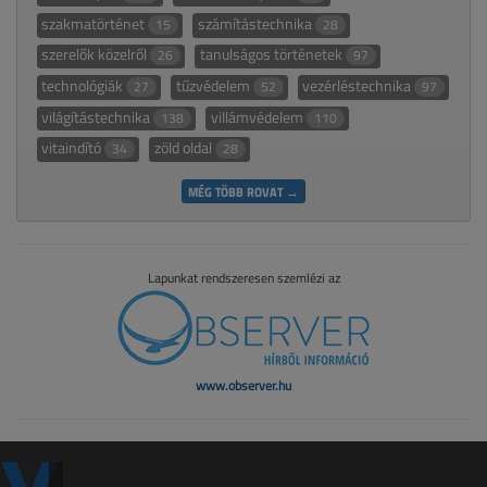
szakmatörténet
számítástechnika
15
28
szerelők közelről
tanulságos történetek
26
97
technológiák
tűzvédelem
vezérléstechnika
27
52
97
világítástechnika
villámvédelem
138
110
vitaindító
zöld oldal
34
28
MÉG TÖBB ROVAT →
Lapunkat rendszeresen szemlézi az
www.observer.hu