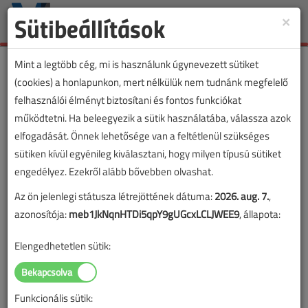
Sütibeállítások
×
Toggle
naviga
Mint a legtöbb cég, mi is használunk úgynevezett sütiket
(cookies) a honlapunkon, mert nélkülük nem tudnánk megfelelő
felhasználói élményt biztosítani és fontos funkciókat
működtetni. Ha beleegyezik a sütik használatába, válassza azok
elfogadását. Önnek lehetősége van a feltétlenül szükséges
sütiken kívül egyénileg kiválasztani, hogy milyen típusú sütiket
engedélyez. Ezekről alább bővebben olvashat.
Az ön jelenlegi státusza létrejöttének dátuma:
2026. aug. 7.
,
azonosítója:
meb1JkNqnHTDi5qpY9gUGcxLCLJWEE9
, állapota:
Elengedhetetlen sütik:
Funkcionális sütik:
Lapszám: