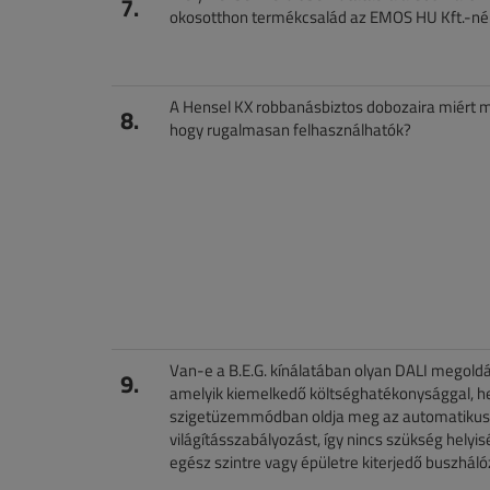
7.
okosotthon termékcsalád az EMOS HU Kft.-né
A Hensel KX robbanásbiztos dobozaira miért 
8.
hogy rugalmasan felhasználhatók?
Van-e a B.E.G. kínálatában olyan DALI megoldá
9.
amelyik kiemelkedő költséghatékonysággal, hel
szigetüzemmódban oldja meg az automatikus
világításszabályozást, így nincs szükség helyis
egész szintre vagy épületre kiterjedő buszháló