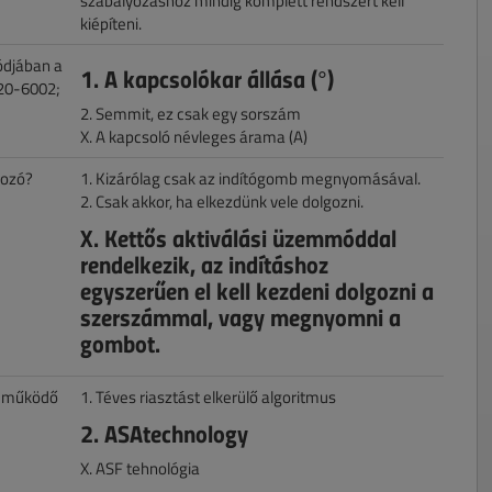
szabályozáshoz mindig komplett rendszert kell
kiépíteni.
ódjában a
1. A kapcsolókar állása (°)
-20-6002;
2. Semmit, ez csak egy sorszám
X. A kapcsoló névleges árama (A)
rozó?
1. Kizárólag csak az indítógomb megnyomásával.
2. Csak akkor, ha elkezdünk vele dolgozni.
X. Kettős aktiválási üzemmóddal
rendelkezik, az indításhoz
egyszerűen el kell kezdeni dolgozni a
szerszámmal, vagy megnyomni a
gombot.
n működő
1. Téves riasztást elkerülő algoritmus
2. ASAtechnology
X. ASF tehnológia