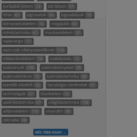
európából jöttem
ezt láttam
12
61
hírek
jogi esetek
jogszabályok
67
54
10
környezetvédelem
megújulók
14
62
méréstechnika
munkavédelem
61
37
napenergia
17
nem csak villanyszerelőknek
119
robbanásvédelem
szabályozás
16
13
szabványok
szakmakörnyezet
136
99
szakmatörténet
számítástechnika
15
28
szerelők közelről
tanulságos történetek
26
97
technológiák
tűzvédelem
27
52
vezérléstechnika
világítástechnika
97
138
villámvédelem
vitaindító
110
34
zöld oldal
28
MÉG TÖBB ROVAT →