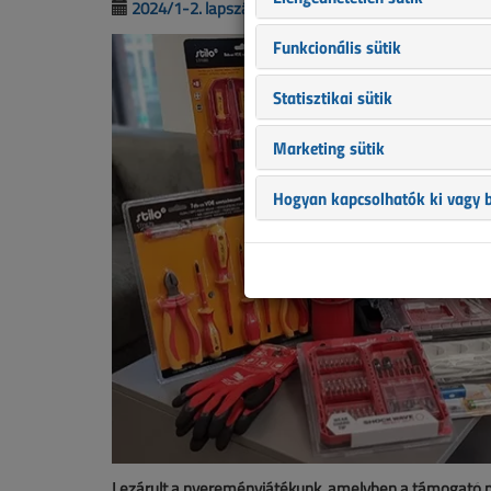
2024/1-2. lapszám
|
támogatott cikk |
1543 |
Funkcionális sütik
Statisztikai sütik
Marketing sütik
Hogyan kapcsolhatók ki vagy b
Lezárult a nyereményjátékunk, amelyben a támogató part