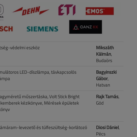
ültség-védelmi eszköz
Mikszáth
Kálmán
,
Budaörs
umulátoros LED-díszlámpa, távkapcsolós
Bagyinszki
lámpa
Gábor
,
Hatvan
agyméretű műszertáska, Volt Stick Bright
Rajk Tamás
,
zakemberek kézikönyve, Mérések épületek
Göd
könyv
llámáram-levezető és túlfeszültség-korlátozó
Diósi Dániel
,
Pécs