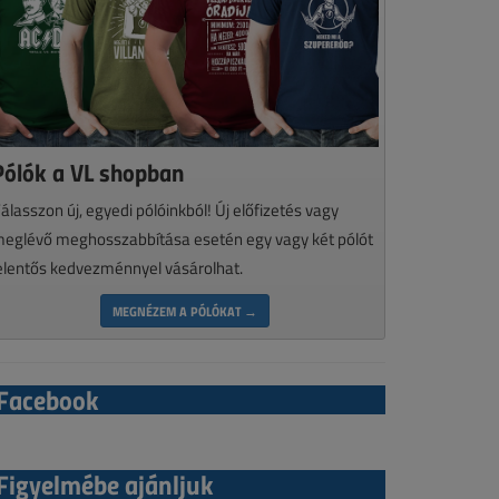
Pólók a VL shopban
álasszon új, egyedi pólóinkból! Új előfizetés vagy
eglévő meghosszabbítása esetén egy vagy két pólót
elentős kedvezménnyel vásárolhat.
MEGNÉZEM A PÓLÓKAT →
Facebook
Figyelmébe ajánljuk