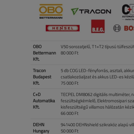
OBO
V50 sorozatjelű, T1+T2 típusú túlfesz
Bettermann
80 000 Ft
Kft.
Tracon
5 db COG LED-fényforrás, asztali, akk
Budapest
csatlakozóaljzat és akkus LED-es kézi
Kft.
75 000 Ft
C+D
TECPEL DM8062 digitális multiméter, n
Automatika
feszültségkémlelő, Elektromosipari s
Kft.
kisfeszültségű villamos hálózatán kézi
66 000 Ft
DEHN
941400 DEHNshield szikraköz alapú vi
Hungary
50 000 Ft