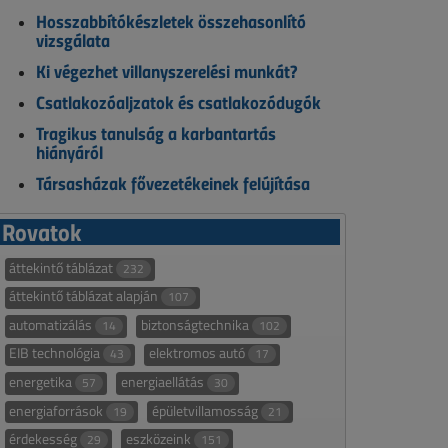
Hosszabbítókészletek összehasonlító
vizsgálata
Ki végezhet villanyszerelési munkát?
Csatlakozóaljzatok és csatlakozódugók
Tragikus tanulság a karbantartás
hiányáról
Társasházak fővezetékeinek felújítása
Rovatok
áttekintő táblázat
232
áttekintő táblázat alapján
107
automatizálás
biztonságtechnika
14
102
EIB technológia
elektromos autó
43
17
energetika
energiaellátás
57
30
energiaforrások
épületvillamosság
19
21
érdekesség
eszközeink
29
151