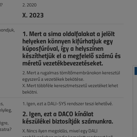
l?
2. 2020
X. 2023
mondjuk,
1. Mert a sima oldalfalakat a jelölt
helyeken könnyen kifúrhatjuk egy
kúposfúróval, így a helyszínen
készíthetjük el a megfelelő számú és
méretű vezetékbevezetéseket.
2. Mert a rugalmas tömítőmembránokon keresztül
egyszerű a vezetékek bekötése.
X. Mert többféle keresztmetszetű vezetéket lehet
bekötni.
s,
1. Igen, ezt a DALI-SYS rendszer teszi lehetővé.
yileg,
2. Igen, ezt a DACO kínálat
készülékei biztosítják számunkra.
égre,
zatra?
X. Nincs ilyen megoldás, mivel egy DALI