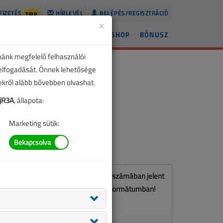
FIZETÉS
HÍRLEVÉL
BELÉPÉS/REGISZTRÁCIÓ
TIPP
×
ÍREK
LAPSZÁMOK
BLOG
SHOP
BÓNUSZ
nánk megfelelő felhasználói
 elfogadását. Önnek lehetősége
zekről alább bővebben olvashat.
jR3A
, állapota:
Marketing sütik:
Ez a cikk a VL 2024. január-februári számában jelent
meg. Töltse le a lapszámot PDF formátumban!
LETÖLTÉS