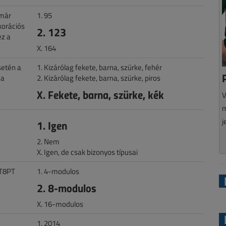
mmár
1. 95
korációs
2. 123
ez a
X. 164
setén a
1. Kizárólag fekete, barna, szürke, fehér
 a
2. Kizárólag fekete, barna, szürke, piros
X. Fekete, barna, szürke, kék
V
m
j
1. Igen
2. Nem
X. Igen, de csak bizonyos típusai
CT8PT
1. 4-modulos
2. 8-modulos
X. 16-modulos
1. 2014