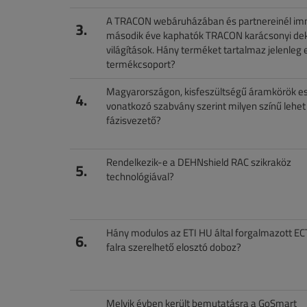
A TRACON webáruházában és partnereinél i
3.
második éve kaphatók TRACON karácsonyi de
világítások. Hány terméket tartalmaz jelenleg 
termékcsoport?
Magyarországon, kisfeszültségű áramkörök e
4.
vonatkozó szabvány szerint milyen színű lehet
fázisvezető?
Rendelkezik-e a DEHNshield RAC szikraköz
5.
technológiával?
Hány modulos az ETI HU által forgalmazott E
6.
falra szerelhető elosztó doboz?
Melyik évben került bemutatásra a GoSmart