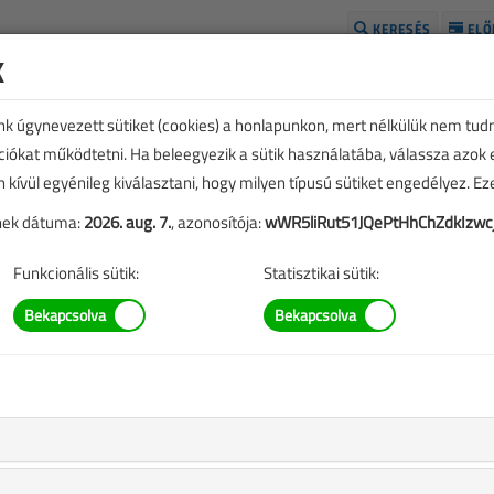
KERESÉS
ELŐ
k
H
unk úgynevezett sütiket (cookies) a honlapunkon, mert nélkülük nem tud
kciókat működtetni. Ha beleegyezik a sütik használatába, válassza azok
n kívül egyénileg kiválasztani, hogy milyen típusú sütiket engedélyez. E
tének dátuma:
2026. aug. 7.
, azonosítója:
wWR5liRut51JQePtHhChZdkIzwc
Funkcionális sütik:
Statisztikai sütik:
TARTALOM
ényhirdetés