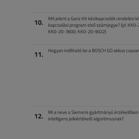
Mit jelent a Ganz KK kézikapcsolók rendelési k
10.
kapcsolási program első számjegye? (pl. KK0
KK0-20-3600; KK0-20-9022)
Hogyan indítható be a BOSCH GO akkus csava
11.
Mi a neve a Siemens gyártmányú érzékelőbe
12.
intelligens jelkiértékelő algoritmusnak?