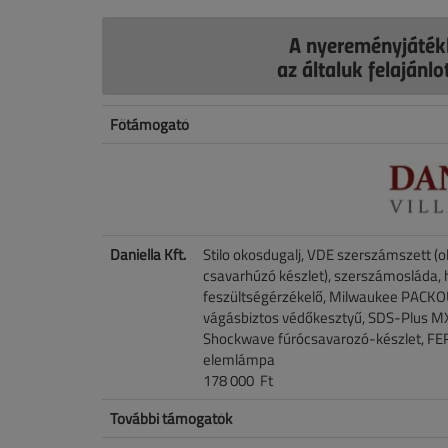
A nyereményjáték
az általuk felajánl
Főtámogató
Daniella Kft.
Stilo okosdugalj, VDE szerszámszett (o
csavarhúzó készlet), szerszámosláda, há
feszültségérzékelő, Milwaukee PACKO
vágásbiztos védőkesztyű, SDS-Plus MX
Shockwave fúrócsavarozó-készlet, FERM
elemlámpa
178 000 Ft
További támogatók