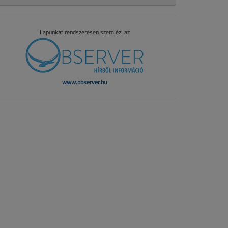
Lapunkat rendszeresen szemlézi az
www.observer.hu