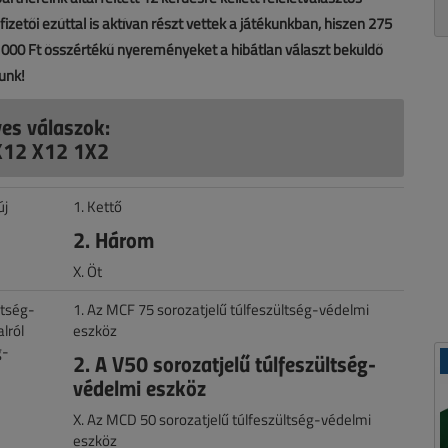
zetői ezúttal is aktívan részt vettek a játékunkban, hiszen 275
0 000 Ft összértékű nyereményeket a hibátlan választ beküldő
lunk!
yes válaszok:
X12 X12 1X2
új
1. Kettő
2. Három
X. Öt
ltség-
1. Az MCF 75 sorozatjelű túlfeszültség-védelmi
lról
eszköz
g-
2. A V50 sorozatjelű túlfeszültség-
védelmi eszköz
X. Az MCD 50 sorozatjelű túlfeszültség-védelmi
eszköz