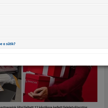
e a sütik?
nereink által feltett 12 kérdésre kellett feleletválasztós