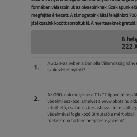
formában válaszolniuk az olvasóinknak. Szaklapunk előfi
megfejtés érkezett. A támogatóink által felajánlott 70
játékosaink között sorsoltuk ki. A nyerteseknek gratulá
A hel
222 
A 2023-as évben a Daniella Villamosság hány 
1.
szaküzletet nyitott?
Az OBO-nak melyik az a T1+T2 típusú túlfeszü
2.
védelmi eszköze, amelyet a www.obots.hu olda
letölthető, családi és társasházak túlfeszültsé
védelmével foglalkozó útmutató a mért oldali
főelosztóba történő beépítésre javasol?