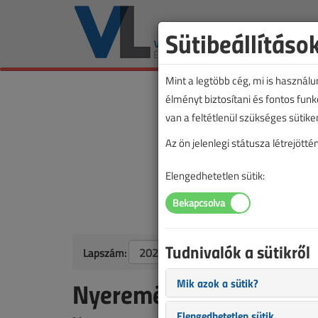
Sütibeállításo
Mint a legtöbb cég, mi is használ
élményt biztosítani és fontos fun
van a feltétlenül szükséges sütike
Az ön jelenlegi státusza létrejöt
Elengedhetetlen sütik:
Tudnivalók a sütikről
Lapszám:
Mik azok a sütik?
Nyereményjáték-eredm
Elengedhetetlen sütik