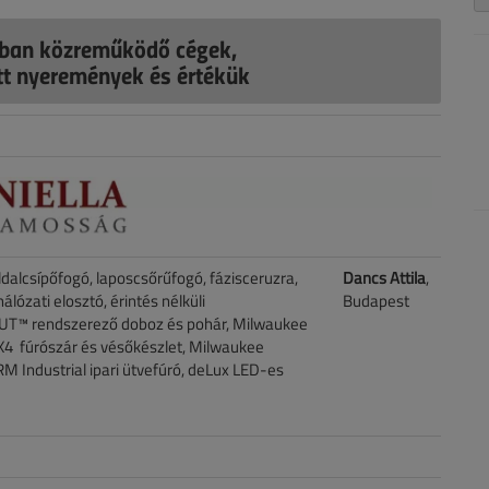
ban közreműködő cégek,
ott nyeremények és értékük
ldalcsípőfogó, laposcsőrűfogó, fázisceruzra,
Dancs Attila
,
lózati elosztó, érintés nélküli
Budapest
UT™ rendszerező doboz és pohár, Milwaukee
4 fúrószár és vésőkészlet, Milwaukee
 Industrial ipari ütvefúró, deLux LED-es