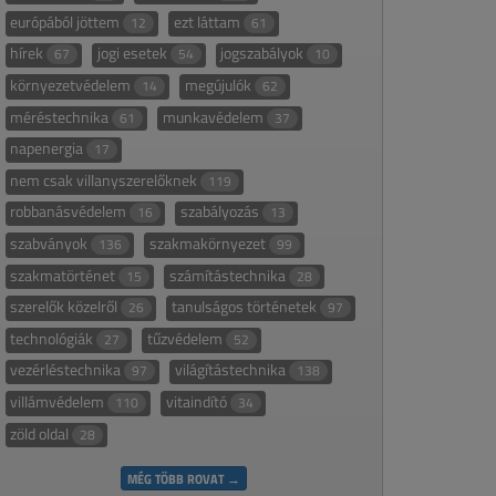
európából jöttem
ezt láttam
12
61
hírek
jogi esetek
jogszabályok
67
54
10
környezetvédelem
megújulók
14
62
méréstechnika
munkavédelem
61
37
napenergia
17
nem csak villanyszerelőknek
119
robbanásvédelem
szabályozás
16
13
szabványok
szakmakörnyezet
136
99
szakmatörténet
számítástechnika
15
28
szerelők közelről
tanulságos történetek
26
97
technológiák
tűzvédelem
27
52
vezérléstechnika
világítástechnika
97
138
villámvédelem
vitaindító
110
34
zöld oldal
28
MÉG TÖBB ROVAT →