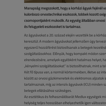
Manapság megszokott, hogy a kórházi ágyak fejénél va
különböző orvostechnikai eszközök, többek között oxi
csomópontjaként működik. Az egység általában orvosi 
és felügyeleti eszközöket is tartalmaz.
Az ágysávokat a 20. század elején vezették be a kórhá
keresztül. A modern ágysávokat jellemzően úgy terve
egyszerű hozzáférést biztosítsanak a betegek kezelé
szolgáltatásokhoz. Előnyük, hogy kompakt módon szerv
elrendezésére, amelyek egyébként hatalmas helyet, has
„kényelmi szolgáltatásokat” is biztosíthatnak, mint a t
Két fő típusa van, a normál kórtermekben, illetve az in
között az orvosi gázkimenetek és elektromos aljzatok
tartalmaznak, míg az intenzív ágysávok (ICU) minden sz
betegek ellátásához szükséges.
Az esztétikus és felhasználóbarát Medlux egységek mi
helyiség teljes hosszában elhelyezhetők igen változato