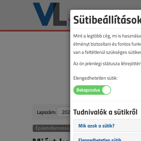
Sütibeállításo
Mint a legtöbb cég, mi is használ
élményt biztosítani és fontos fun
van a feltétlenül szükséges sütike
Az ön jelenlegi státusza létrejöt
Elengedhetetlen sütik:
Tudnivalók a sütikről
Lapszám:
Mik azok a sütik?
Épületvillamosság
Elengedhetetlen sütik