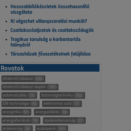
Hosszabbítókészletek összehasonlító
vizsgálata
Ki végezhet villanyszerelési munkát?
Csatlakozóaljzatok és csatlakozódugók
Tragikus tanulság a karbantartás
hiányáról
Társasházak fővezetékeinek felújítása
Rovatok
áttekintő táblázat
232
áttekintő táblázat alapján
107
automatizálás
biztonságtechnika
14
102
EIB technológia
elektromos autó
43
17
energetika
energiaellátás
57
30
energiaforrások
épületvillamosság
19
21
érdekesség
eszközeink
29
151