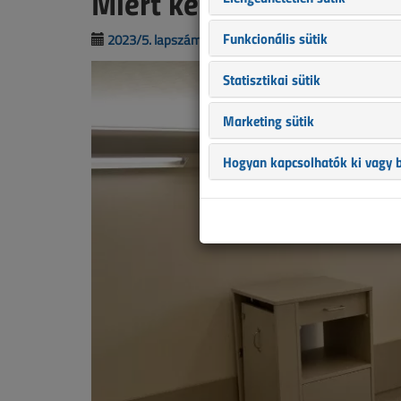
Miért kellenek a kórház
Funkcionális sütik
2023/5. lapszám
|
támogatott cikk |
1615 |
Statisztikai sütik
Marketing sütik
Hogyan kapcsolhatók ki vagy b