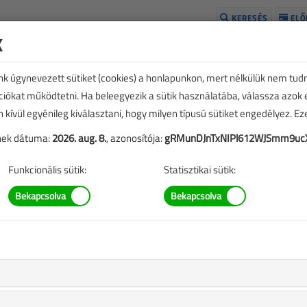
KERESÉS
ELŐ
k
H
unk úgynevezett sütiket (cookies) a honlapunkon, mert nélkülük nem tud
kciókat működtetni. Ha beleegyezik a sütik használatába, válassza azok
n kívül egyénileg kiválasztani, hogy milyen típusú sütiket engedélyez. E
tének dátuma:
2026. aug. 8.
, azonosítója:
gRMunDJnTxNIPl612WJSmm9uc
Funkcionális sütik:
Statisztikai sütik:
TARTALOM