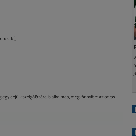
ro stb.),
V
m
j
 egyidejű kiszolgálására is alkalmas, megkönnyítve az orvos