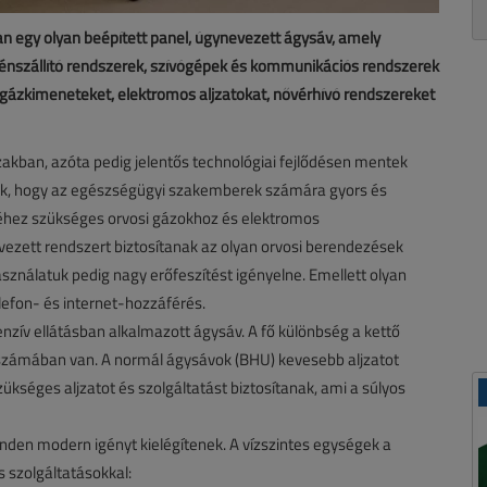
n egy olyan beépített panel, úgynevezett ágysáv, amely
génszállító rendszerek, szívógépek és kommunikációs rendszerek
gázkimeneteket, elektromos aljzatokat, nővérhívó rendszereket
zakban, azóta pedig jelentős technológiai fejlődésen mentek
zik, hogy az egészségügyi szakemberek számára gyors és
séhez szükséges orvosi gázokhoz és elektromos
ezett rendszert biztosítanak az olyan orvosi berendezések
ználatuk pedig nagy erőfeszítést igényelne. Emellett olyan
elefon- és internet-hozzáférés.
tenzív ellátásban alkalmazott ágysáv. A fő különbség a kettő
 számában van. A normál ágysávok (BHU) kevesebb aljzatot
ükséges aljzatot és szolgáltatást biztosítanak, ami a súlyos
nden modern igényt kielégítenek. A vízszintes egységek a
s szolgáltatásokkal: