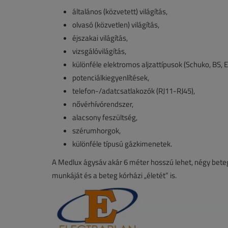
általános (közvetett) világítás,
olvasó (közvetlen) világítás,
éjszakai világítás,
vizsgálóvilágítás,
különféle elektromos aljzattípusok (Schuko, BS, Eu
potenciálkiegyenlítések,
telefon-/adatcsatlakozók (RJ11-RJ45),
nővérhívórendszer,
alacsony feszültség,
szérumhorgok,
különféle típusú gázkimenetek.
A Medlux ágysáv akár 6 méter hosszú lehet, négy beteg
munkáját és a beteg kórházi „életét” is.