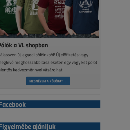
Pólók a VL shopban
álasszon új, egyedi pólóinkból! Új előfizetés vagy
eglévő meghosszabbítása esetén egy vagy két pólót
elentős kedvezménnyel vásárolhat.
MEGNÉZEM A PÓLÓKAT →
Facebook
Figyelmébe ajánljuk