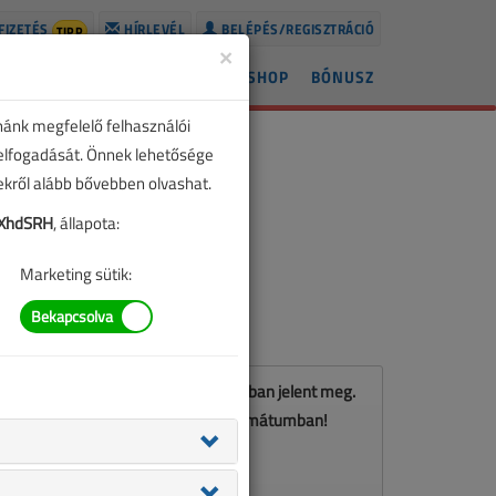
FIZETÉS
HÍRLEVÉL
BELÉPÉS/REGISZTRÁCIÓ
TIPP
×
ÍREK
LAPSZÁMOK
BLOG
SHOP
BÓNUSZ
nánk megfelelő felhasználói
 elfogadását. Önnek lehetősége
zekről alább bővebben olvashat.
XhdSRH
, állapota:
Marketing sütik:
Ez a cikk a VL 2023. májusi számában jelent meg.
Töltse le a lapszámot PDF formátumban!
LETÖLTÉS