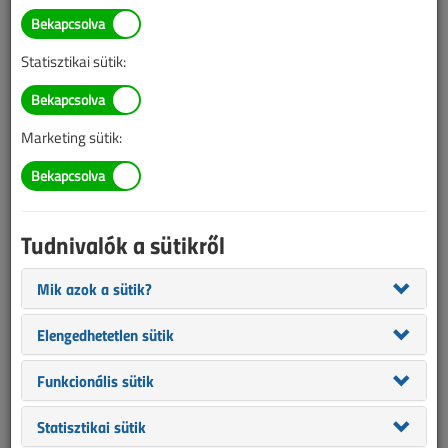
TARTALOM
Statisztikai sütik:
Fordulat az E-mobilitás felé
az OBO Ion Wallbox-szal
Marketing sütik:
2022/12. lapszám
|
támogatott cikk |
1136 |
Tudnivalók a sütikről
Mik azok a sütik?
Elengedhetetlen sütik
Funkcionális sütik
Statisztikai sütik