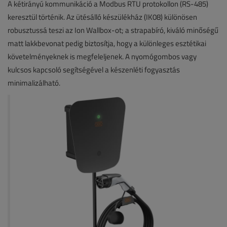
A kétirányú kommunikáció a Modbus RTU protokollon (RS-485)
keresztül történik. Az ütésálló készülékház (IK08) különösen
robusztussá teszi az Ion Wallbox-ot; a strapabíró, kiváló minőségű
matt lakkbevonat pedig biztosítja, hogy a különleges esztétikai
követelményeknek is megfeleljenek. A nyomógombos vagy
kulcsos kapcsoló segítségével a készenléti fogyasztás
minimalizálható.