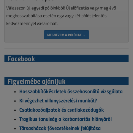
Válasszon új, egyedi pólóinkból! Új előfizetés vagy meglévő
meghosszabbítása esetén egy vagy két pólót jelentős
kedvezménnyel vásárolhat.
MEGNÉZEM A PÓLÓKAT →
Facebook
Figyelmébe ajánljuk
Hosszabbítókészletek összehasonlító vizsgálata
Ki végezhet villanyszerelési munkát?
Csatlakozóaljzatok és csatlakozódugók
Tragikus tanulság a karbantartás hiányáról
Társasházak fővezetékeinek felújítása