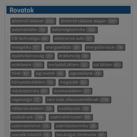
Rovatok
áttekintő táblázat
áttekintő táblázat alapján
232
107
automatizálás
biztonságtechnika
14
102
EIB technológia
elektromos autó
43
17
energetika
energiaellátás
energiaforrások
57
30
19
épületvillamosság
érdekesség
21
29
eszközeink
európából jöttem
ezt láttam
151
12
61
hírek
jogi esetek
jogszabályok
67
54
10
környezetvédelem
megújulók
14
62
méréstechnika
munkavédelem
61
37
napenergia
nem csak villanyszerelőknek
17
119
robbanásvédelem
szabályozás
16
13
szabványok
szakmakörnyezet
136
99
szakmatörténet
számítástechnika
15
28
szerelők közelről
tanulságos történetek
26
97