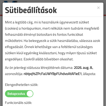
Sütibeállítások
×
Toggle
naviga
Mint a legtöbb cég, mi is használunk úgynevezett sütiket
(cookies) a honlapunkon, mert nélkülük nem tudnánk megfelelő
felhasználói élményt biztosítani és fontos funkciókat
működtetni. Ha beleegyezik a sütik használatába, válassza azok
elfogadását. Önnek lehetősége van a feltétlenül szükséges
sütiken kívül egyénileg kiválasztani, hogy milyen típusú sütiket
engedélyez. Ezekről alább bővebben olvashat.
Az ön jelenlegi státusza létrejöttének dátuma:
2026. aug. 8.
,
azonosítója:
nbtpqYsZPcFaUWYBpFUhdvoAtAFieE1
, állapota:
Elengedhetetlen sütik:
Funkcionális sütik:
Lapszám: