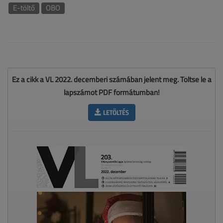
E-töltő
OBO
Ez a cikk a VL 2022. decemberi számában jelent meg. Töltse le a
lapszámot PDF formátumban!
LETÖLTÉS