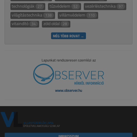
technológiák
tűzvédelem
vezérléstechnika
27
52
97
világítástechnika
villámvédelem
138
110
vitaindító
zöld oldal
34
28
MÉG TÖBB ROVAT →
Lapunkat rendszeresen szemlézi az
www.observer.hu
IMPRESSZUM