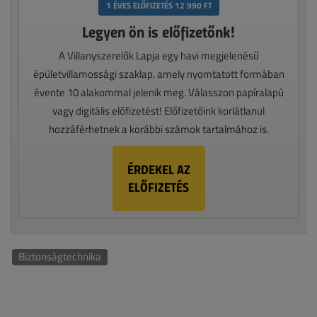
1 ÉVES ELŐFIZETÉS 12 990 FT
Legyen ön is előfizetőnk!
A Villanyszerelők Lapja egy havi megjelenésű
épületvillamossági szaklap, amely nyomtatott formában
évente 10 alakommal jelenik meg. Válasszon papíralapú
vagy digitális előfizetést! Előfizetőink korlátlanul
hozzáférhetnek a korábbi számok tartalmához is.
ÉRDEKEL AZ
ELŐFIZETÉS
Biztonságtechnika