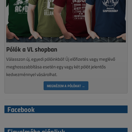
Pólók a VL shopban
Válasszon új, egyedi pólóinkból! Új előfizetés vagy meglévő
meghosszabbítása esetén egy vagy két pólót jelentős
kedvezménnyel vásárolhat.
MEGNÉZEM A PÓLÓKAT →
Facebook
Figyelmébe ajánljuk