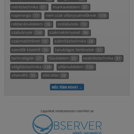
méréstechnika
munkavédelem
61
37
napenergia
nem csak villanyszerelőknek
17
119
robbanásvédelem
szabályozás
16
13
szabványok
szakmakörnyezet
136
99
szakmatörténet
számítástechnika
15
28
szerelők közelről
tanulságos történetek
26
97
technológiák
tűzvédelem
vezérléstechnika
27
52
97
világítástechnika
villámvédelem
138
110
vitaindító
zöld oldal
34
28
MÉG TÖBB ROVAT →
Lapunkat rendszeresen szemlézi az