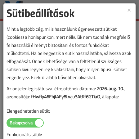
Sütibeállítások
×
Toggle
naviga
Mint a legtöbb cég, mi is használunk úgynevezett sütiket
(cookies) a honlapunkon, mert nélkülük nem tudnánk megfelelő
felhasználói élményt biztosítani és fontos funkciókat
Lapszám:
működtetni. Ha beleegyezik a sütik használatába, válassza azok
elfogadását. Önnek lehetősége van a feltétlenül szükséges
TARTALOM
sütiken kívül egyénileg kiválasztani, hogy milyen típusú sütiket
engedélyez. Ezekről alább bővebben olvashat.
Biztonságtechnika
Az ön jelenlegi státusza létrejöttének dátuma:
2026. aug. 10.
,
Gyengeáramú
azonosítója:
fHwflp46FhjIAFy8Lwju3AtRf6GTiaO
, állapota:
megrendelések az
Elengedhetetlen sütik:
erősáramú projektek
világában
Funkcionális sütik: