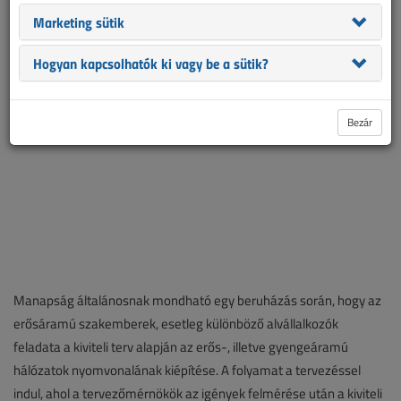
Marketing sütik
buktatókra keressük a szakmailag megfelelő válaszokat.
Hogyan kapcsolhatók ki vagy be a sütik?
Bezár
Manapság általánosnak mondható egy beruházás során, hogy az
erősáramú szakemberek, esetleg különböző alvállalkozók
feladata a kiviteli terv alapján az erős-, illetve gyengeáramú
hálózatok nyomvonalának kiépítése. A folyamat a tervezéssel
indul, ahol a tervezőmérnökök az igények felmérése után a kiviteli