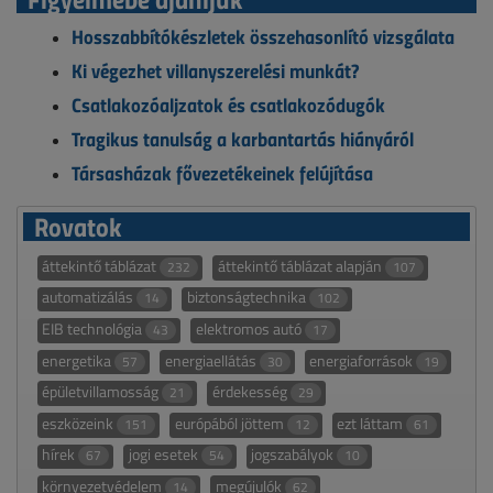
Hosszabbítókészletek összehasonlító vizsgálata
Ki végezhet villanyszerelési munkát?
Csatlakozóaljzatok és csatlakozódugók
Tragikus tanulság a karbantartás hiányáról
Társasházak fővezetékeinek felújítása
Rovatok
áttekintő táblázat
áttekintő táblázat alapján
232
107
automatizálás
biztonságtechnika
14
102
EIB technológia
elektromos autó
43
17
energetika
energiaellátás
energiaforrások
57
30
19
épületvillamosság
érdekesség
21
29
eszközeink
európából jöttem
ezt láttam
151
12
61
hírek
jogi esetek
jogszabályok
67
54
10
környezetvédelem
megújulók
14
62