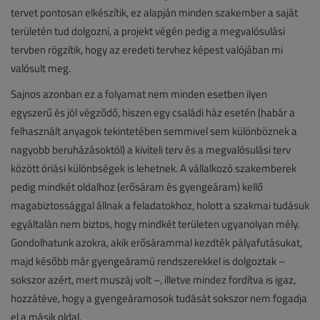
tervet pontosan elkészítik, ez alapján minden szakember a saját
területén tud dolgozni, a projekt végén pedig a megvalósulási
tervben rögzítik, hogy az eredeti tervhez képest valójában mi
valósult meg.
Sajnos azonban ez a folyamat nem minden esetben ilyen
egyszerű és jól végződő, hiszen egy családi ház esetén (habár a
felhasznált anyagok tekintetében semmivel sem különböznek a
nagyobb beruházásoktól) a kiviteli terv és a megvalósulási terv
között óriási különbségek is lehetnek. A vállalkozó szakemberek
pedig mindkét oldalhoz (erősáram és gyengeáram) kellő
magabiztossággal állnak a feladatokhoz, holott a szakmai tudásuk
egyáltalán nem biztos, hogy mindkét területen ugyanolyan mély.
Gondolhatunk azokra, akik erősárammal kezdték pályafutásukat,
majd később már gyengeáramú rendszerekkel is dolgoztak –
sokszor azért, mert muszáj volt –­, illetve mindez fordítva is igaz,
hozzátéve, hogy a gyengeáramosok tudását sokszor nem fogadja
el a másik oldal.