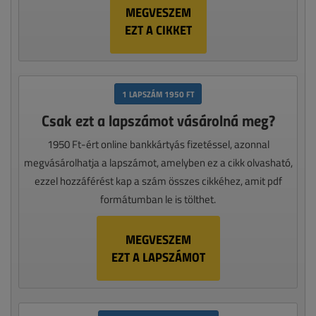
MEGVESZEM
EZT A CIKKET
1 LAPSZÁM 1950 FT
Csak ezt a lapszámot vásárolná meg?
1950 Ft-ért online bankkártyás fizetéssel, azonnal
megvásárolhatja a lapszámot, amelyben ez a cikk olvasható,
ezzel hozzáférést kap a szám összes cikkéhez, amit pdf
formátumban le is tölthet.
MEGVESZEM
EZT A LAPSZÁMOT