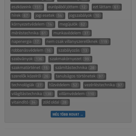
eszközeink
európából jöttem
ezt láttam
151
12
61
hírek
jogi esetek
jogszabályok
67
54
10
környezetvédelem
megújulók
14
62
méréstechnika
munkavédelem
61
37
napenergia
nem csak villanyszerelőknek
17
119
robbanásvédelem
szabályozás
16
13
szabványok
szakmakörnyezet
136
99
szakmatörténet
számítástechnika
15
28
szerelők közelről
tanulságos történetek
26
97
technológiák
tűzvédelem
vezérléstechnika
27
52
97
világítástechnika
villámvédelem
138
110
vitaindító
zöld oldal
34
28
MÉG TÖBB ROVAT →