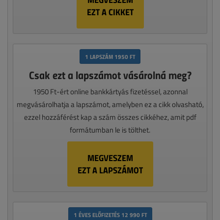
EZT A CIKKET
1 LAPSZÁM 1950 FT
Csak ezt a lapszámot vásárolná meg?
1950 Ft-ért online bankkártyás fizetéssel, azonnal
megvásárolhatja a lapszámot, amelyben ez a cikk olvasható,
ezzel hozzáférést kap a szám összes cikkéhez, amit pdf
formátumban le is tölthet.
MEGVESZEM
EZT A LAPSZÁMOT
1 ÉVES ELŐFIZETÉS 12 990 FT