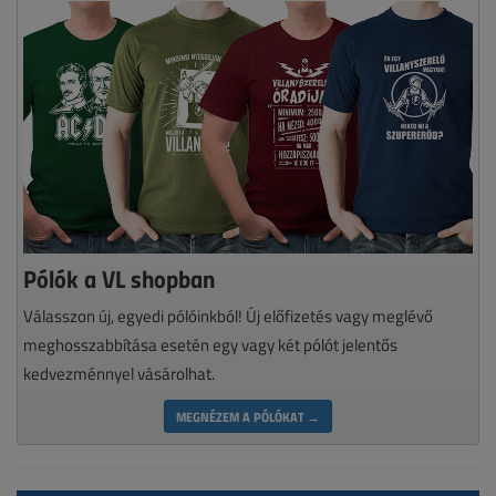
Pólók a VL shopban
Válasszon új, egyedi pólóinkból! Új előfizetés vagy meglévő
meghosszabbítása esetén egy vagy két pólót jelentős
kedvezménnyel vásárolhat.
MEGNÉZEM A PÓLÓKAT →