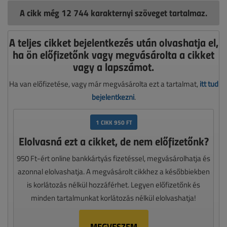
A cikk még 12 744 karakternyi szöveget tartalmaz.
A teljes cikket bejelentkezés után olvashatja el,
ha ön előfizetőnk vagy megvásárolta a cikket
vagy a lapszámot.
Ha van előfizetése, vagy már megvásárolta ezt a tartalmat,
itt tud
bejelentkezni
.
1 CIKK 950 FT
Elolvasná ezt a cikket, de nem előfizetőnk?
950 Ft-ért online bankkártyás fizetéssel, megvásárolhatja és
azonnal elolvashatja. A megvásárolt cikkhez a későbbiekben
is korlátozás nélkül hozzáférhet. Legyen előfizetőnk és
minden tartalmunkat korlátozás nélkül elolvashatja!
MEGVESZEM