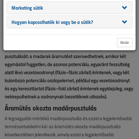
Marketing sütik
Hogyan kapcsolhatók ki vagy be a sütik?
Bezár
Az elektromos vezetékek kétféle módon okozhatják a madarak
pusztulását: a madarak áramütést szenvedhetnek, amikor két
egymástól független, de azonos potenciálú, egyaránt feszültség
alatt lévő vezetősodronyt (fázis–fázis zárlat) érintenek, vagy két
különböző potenciálú oszlopelemet, például egy vezetősodronyt
és egy kereszttartót (fázis–föld zárlat) érintenek egyidejűleg, vagy
nekirepülhetnek a sodronynak (vezetéknek ütközés).
Áramütés okozta madárpusztulás
A legnagyobb mértékű madárpusztulás és ezzel a legjelentősebb
természetvédelmi kár az áramütés okozta madárpusztulás
következtében jelentkezik, amely ezzel a legjelentősebb