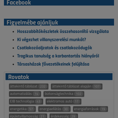
Facebook
Figyelmébe ajánljuk
Hosszabbítókészletek összehasonlító vizsgálata
Ki végezhet villanyszerelési munkát?
Csatlakozóaljzatok és csatlakozódugók
Tragikus tanulság a karbantartás hiányáról
Társasházak fővezetékeinek felújítása
Rovatok
áttekintő táblázat
áttekintő táblázat alapján
232
107
automatizálás
biztonságtechnika
14
102
EIB technológia
elektromos autó
43
17
energetika
energiaellátás
energiaforrások
57
30
19
épületvillamosság
érdekesség
21
29