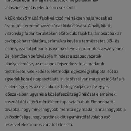
valószínűségét is jelentősen csökkenti.
A különböző madárfajok változó mértékben hajlamosak az
áramütést eredményező zárlat kialakítására. A nyílt, kitett,
viszonylag fátlan területeken előforduló fajok hajlamosabbak az
oszlopok használatára, számukra kevés a természetes ülő- és
leshely, ezáltal jobban ki is vannak téve az áramütés veszélyének.
De jelentősen befolyásolja mindezt a szabadvezeték
elhelyezkedése, az oszlopok fejszerkezete, a madarak
testmérete, viselkedése, életmódja, egészségi állapota, sőt az
egyedek kora és tapasztalata is. Hatással van maga az időjárás is
a jelenségre, és az évszakok is befolyásolják, az év egyes
időszakaiban ugyanis a középfeszültségű hálózat elemeinek
használatát eltérő mértékben tapasztalhatjuk. Elmondható
továbbá, hogy minél nagyobb méretű egy madár, annál nagyobb a
valószínűsége, hogy testének két egymástól távolabb eső
részével elektromos zárlatot idéz elő.