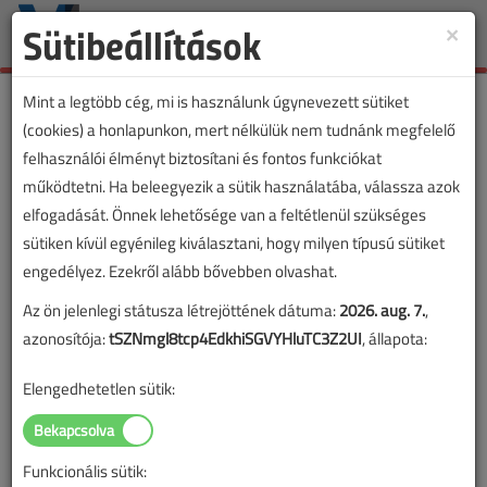
Sütibeállítások
×
Toggle
naviga
Mint a legtöbb cég, mi is használunk úgynevezett sütiket
(cookies) a honlapunkon, mert nélkülük nem tudnánk megfelelő
felhasználói élményt biztosítani és fontos funkciókat
működtetni. Ha beleegyezik a sütik használatába, válassza azok
elfogadását. Önnek lehetősége van a feltétlenül szükséges
sütiken kívül egyénileg kiválasztani, hogy milyen típusú sütiket
engedélyez. Ezekről alább bővebben olvashat.
Az ön jelenlegi státusza létrejöttének dátuma:
2026. aug. 7.
,
azonosítója:
tSZNmgl8tcp4EdkhiSGVYHluTC3Z2UI
, állapota:
Elengedhetetlen sütik:
Funkcionális sütik:
Lapszám: