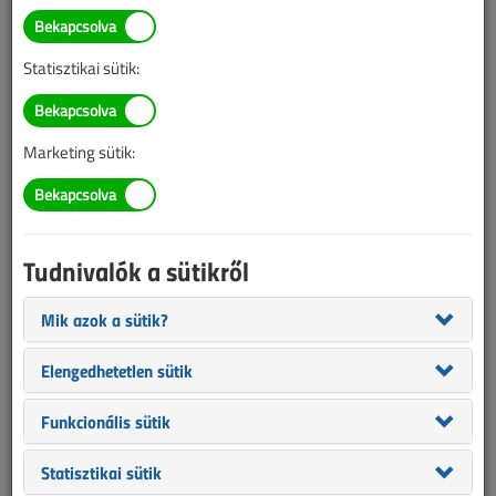
TARTALOM
Statisztikai sütik:
Középfeszültségű
szabadvezeték-hálózatok
Marketing sütik:
madárbarát méretezése
2017/5. lapszám
|
Solt Szabolcs
|
5407 |
Tudnivalók a sütikről
Figylem! Ez a cikk 9 éve frissült utoljára. A benne szereplő
Mik azok a sütik?
információk mára aktualitásukat veszíthették, valamint a tartalom
Elengedhetetlen sütik
helyenként hiányos lehet (képek, táblázatok stb.).
Funkcionális sütik
Statisztikai sütik