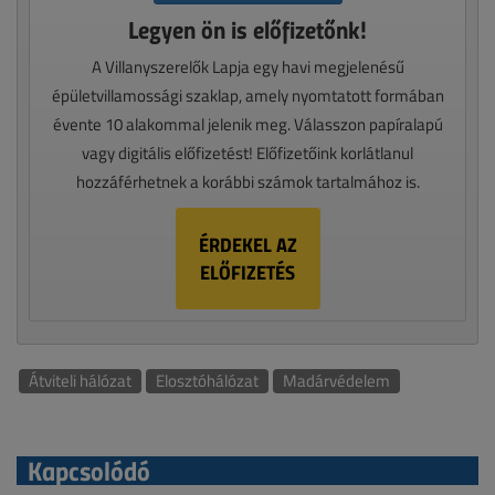
Legyen ön is előfizetőnk!
A Villanyszerelők Lapja egy havi megjelenésű
épületvillamossági szaklap, amely nyomtatott formában
évente 10 alakommal jelenik meg. Válasszon papíralapú
vagy digitális előfizetést! Előfizetőink korlátlanul
hozzáférhetnek a korábbi számok tartalmához is.
ÉRDEKEL AZ
ELŐFIZETÉS
Átviteli hálózat
Elosztóhálózat
Madárvédelem
Kapcsolódó