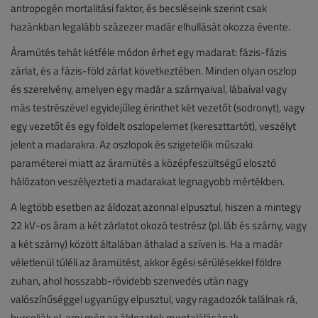
antropogén mortalitási faktor, és becsléseink szerint csak
hazánkban legalább százezer madár elhullását okozza évente.
Áramütés tehát kétféle módon érhet egy madarat: fázis-fázis
zárlat, és a fázis-föld zárlat következtében. Minden olyan oszlop
és szerelvény, amelyen egy madár a szárnyaival, lábaival vagy
más testrészével egyidejűleg érinthet két vezetőt (sodronyt), vagy
egy vezetőt és egy földelt oszlopelemet (kereszttartót), veszélyt
jelent a madarakra. Az oszlopok és szigetelők műszaki
paraméterei miatt az áramütés a középfeszültségű elosztó
hálózaton veszélyezteti a madarakat legnagyobb mértékben.
A legtöbb esetben az áldozat azonnal elpusztul, hiszen a mintegy
22 kV-os áram a két zárlatot okozó testrész (pl. láb és szárny, vagy
a két szárny) között általában áthalad a szíven is. Ha a madár
véletlenül túléli az áramütést, akkor égési sérülésekkel földre
zuhan, ahol hosszabb-rövidebb szenvedés után nagy
valószínűséggel ugyanúgy elpusztul, vagy ragadozók találnak rá,
hurcolják el, ami még az áldozatok megtalálásának