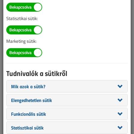
Illetve, ha még nem tette meg, kérjük, regisztráljon!
Statisztikai sütik:
BELÉPÉS/REGISZTRÁCIÓ
Marketing sütik:
Tudnivalók az online lapszámvásárlásról
Van más mód ahhoz, hogy hozzáférjek egy lapszámhoz?
Tudnivalók a sütikről
A megvásárolt lapszámot megkapom nyomtatott
formában is?
Mik azok a sütik?
Meddig érvényes a hozzáférés a megvásárolt
lapszámhoz?
Elengedhetetlen sütik
VL előfizetés
Funkcionális sütik
Statisztikai sütik