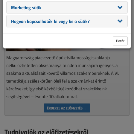
Marketing sütik
Hogyan kapcsolhatók ki vagy be a sütik?
Bezár
Magyarország piacvezető épületvillamossági szaklapja
nélkülözhetetlen olvasmánya minden munkájára igényes, a
szakma aktualitásait követő villamos szakembereknek. A VL
tematikája széleskörűen öleli fel a szakmánkat érintő
kérdéseket, így első kézből tájékozódhat szakcikkeink
segítségével – évente 10 alkalommal.
ÉRDEKEL AZ ELŐFIZETÉS →
Tudnivalók az előfizetésekről