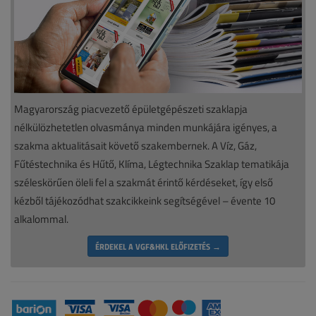
Magyarország piacvezető épületgépészeti szaklapja
nélkülözhetetlen olvasmánya minden munkájára igényes, a
szakma aktualitásait követő szakembernek. A Víz, Gáz,
Fűtéstechnika és Hűtő, Klíma, Légtechnika Szaklap tematikája
széleskörűen öleli fel a szakmát érintő kérdéseket, így első
kézből tájékozódhat szakcikkeink segítségével – évente 10
alkalommal.
ÉRDEKEL A VGF&HKL ELŐFIZETÉS →