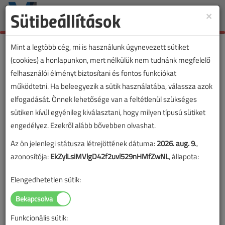
Sütibeállítások
×
Toggle
naviga
Mint a legtöbb cég, mi is használunk úgynevezett sütiket
(cookies) a honlapunkon, mert nélkülük nem tudnánk megfelelő
felhasználói élményt biztosítani és fontos funkciókat
VL lapszámvásárlás
működtetni. Ha beleegyezik a sütik használatába, válassza azok
elfogadását. Önnek lehetősége van a feltétlenül szükséges
Villanyszerelők Lapja 2017. májusi
sütiken kívül egyénileg kiválasztani, hogy milyen típusú sütiket
lapszám
engedélyez. Ezekről alább bővebben olvashat.
Az ön jelenlegi státusza létrejöttének dátuma:
2026. aug. 9.
,
A lapszám megvásárlásával korlátlan hozzáférést kap a
azonosítója:
EkZylLsiMVlgD42f2uvl529nHMfZwNL
, állapota:
lapszám cikkeihez és pdf formátumban letöltheti a
lapszámot. A sikeres online elektronikus fizetést követően
Elengedhetetlen sütik:
azonnal aktiválódik a hozzáférés a lapszámhoz. A
hozzáférése nem évül el.
Funkcionális sütik:
A rendeléshez kérjük, lépjen be!