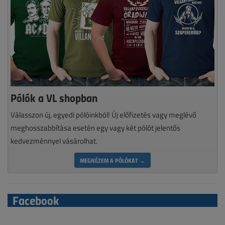
Pólók a VL shopban
Válasszon új, egyedi pólóinkból! Új előfizetés vagy meglévő
meghosszabbítása esetén egy vagy két pólót jelentős
kedvezménnyel vásárolhat.
MEGNÉZEM A PÓLÓKAT →
Facebook