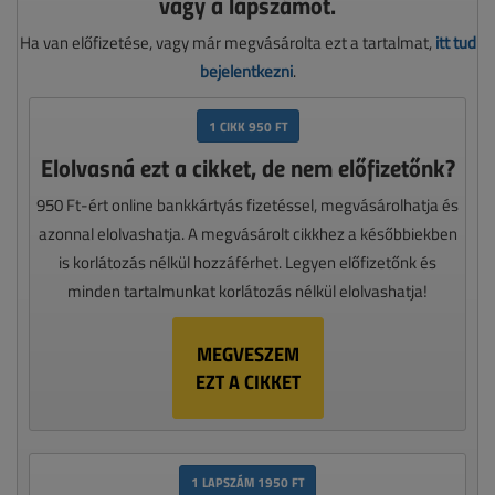
vagy a lapszámot.
Ha van előfizetése, vagy már megvásárolta ezt a tartalmat,
itt tud
bejelentkezni
.
1 CIKK 950 FT
Elolvasná ezt a cikket, de nem előfizetőnk?
950 Ft-ért online bankkártyás fizetéssel, megvásárolhatja és
azonnal elolvashatja. A megvásárolt cikkhez a későbbiekben
is korlátozás nélkül hozzáférhet. Legyen előfizetőnk és
minden tartalmunkat korlátozás nélkül elolvashatja!
MEGVESZEM
EZT A CIKKET
1 LAPSZÁM 1950 FT