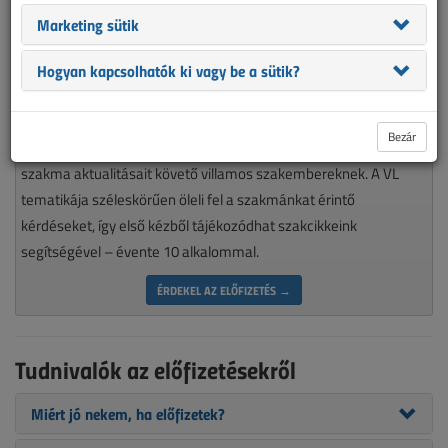
Marketing sütik
Hogyan kapcsolhatók ki vagy be a sütik?
Magyarország piacvezető épületvillamossági szaklapja
Bezár
nélkülözhetetlen olvasmánya minden munkájára igényes, a
szakma aktualitásait követő villamos szakembereknek. A VL
tematikája széleskörűen öleli fel a szakmánkat érintő
kérdéseket, így első kézből tájékozódhat szakcikkeink
segítségével – évente 10 alkalommal.
ÉRDEKEL AZ ELŐFIZETÉS →
Tudnivalók az előfizetésekről
Miért jó nekem, ha előfizetek?