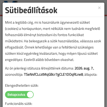
Sütibeállítások
×
Toggle
naviga
Mint a legtöbb cég, mi is használunk úgynevezett sütiket
(cookies) a honlapunkon, mert nélkülük nem tudnánk megfelelő
felhasználói élményt biztosítani és fontos funkciókat
VL cikkvásárlás
működtetni. Ha beleegyezik a sütik használatába, válassza azok
elfogadását. Önnek lehetősége van a feltétlenül szükséges
Egylakásos, kétvezetékes, digitális videó
sütiken kívül egyénileg kiválasztani, hogy milyen típusú sütiket
kaputelefonok című cikk vásárlása
engedélyez. Ezekről alább bővebben olvashat.
Az ön jelenlegi státusza létrejöttének dátuma:
2026. aug. 7.
,
A vásárlással korlátlan hozzáférést kap a cikkhez, ami a
azonosítója:
TSeN4fCLcztMqGBcr7gCLE1DOqRLne8
, állapota:
sikeres online elektronikus fizetést követően azonnal
aktiválódik. A hozzáférése nem évül el.
Elengedhetetlen sütik:
A rendeléshez kérjük, lépjen be!
Illetve, ha még nem tette meg, kérjük, regisztráljon!
Funkcionális sütik: