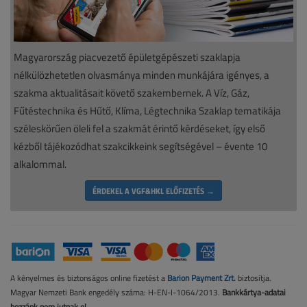
Magyarország piacvezető épületgépészeti szaklapja
nélkülözhetetlen olvasmánya minden munkájára igényes, a
szakma aktualitásait követő szakembernek. A Víz, Gáz,
Fűtéstechnika és Hűtő, Klíma, Légtechnika Szaklap tematikája
széleskörűen öleli fel a szakmát érintő kérdéseket, így első
kézből tájékozódhat szakcikkeink segítségével – évente 10
alkalommal.
ÉRDEKEL A VGF&HKL ELŐFIZETÉS →
A kényelmes és biztonságos online fizetést a
Barion Payment Zrt.
biztosítja.
Magyar Nemzeti Bank engedély száma: H-EN-I-1064/2013.
Bankkártya-adatai
hozzánk nem jutnak el.