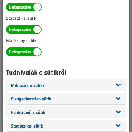
BELÉPÉS/REGISZTRÁCIÓ
Statisztikai sütik:
Tudnivalók az online cikkvásárlásról
Marketing sütik:
Van más mód ahhoz, hogy hozzáférjek egy cikkhez?
A megvásárolt cikket megkapom nyomtatott formában
is?
Tudnivalók a sütikről
Meddig érvényes a hozzáférés a megvásárolt cikkhez?
Mik azok a sütik?
VL előfizetés
Elengedhetetlen sütik
Funkcionális sütik
Statisztikai sütik