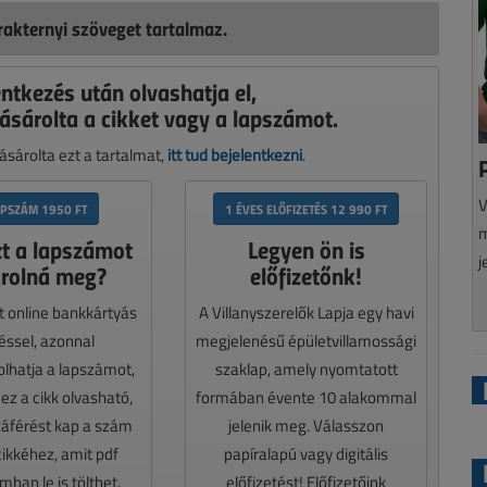
akternyi szöveget tartalmaz.
entkezés után olvashatja el,
ásárolta a cikket vagy a lapszámot.
sárolta ezt a tartalmat,
itt tud bejelentkezni
.
V
APSZÁM 1950 FT
1 ÉVES ELŐFIZETÉS 12 990 FT
m
zt a lapszámot
Legyen ön is
j
rolná meg?
előfizetőnk!
t online bankkártyás
A Villanyszerelők Lapja egy havi
téssel, azonnal
megjelenésű épületvillamossági
lhatja a lapszámot,
szaklap, amely nyomtatott
z a cikk olvasható,
formában évente 10 alakommal
záférést kap a szám
jelenik meg. Válasszon
cikkéhez, amit pdf
papíralapú vagy digitális
ban le is tölthet.
előfizetést! Előfizetőink