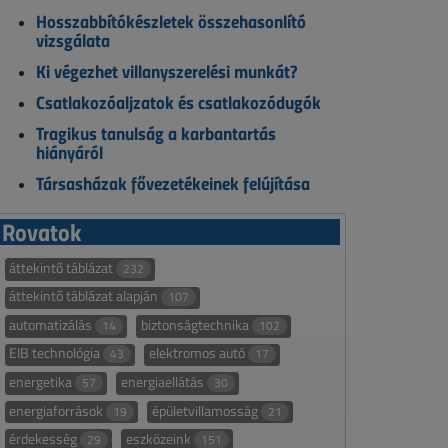
Hosszabbítókészletek összehasonlító
vizsgálata
Ki végezhet villanyszerelési munkát?
Csatlakozóaljzatok és csatlakozódugók
Tragikus tanulság a karbantartás
hiányáról
Társasházak fővezetékeinek felújítása
Rovatok
áttekintő táblázat
232
áttekintő táblázat alapján
107
automatizálás
biztonságtechnika
14
102
EIB technológia
elektromos autó
43
17
energetika
energiaellátás
57
30
energiaforrások
épületvillamosság
19
21
érdekesség
eszközeink
29
151