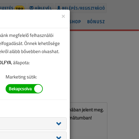
FIZETÉS
HÍRLEVÉL
BELÉPÉS/REGISZTRÁCIÓ
TIPP
×
ÍREK
LAPSZÁMOK
BLOG
SHOP
BÓNUSZ
nánk megfelelő felhasználói
 elfogadását. Önnek lehetősége
zekről alább bővebben olvashat.
DLFYA
, állapota:
Marketing sütik:
Ez a cikk a VL 2016. novemberi számában jelent meg.
Töltse le a lapszámot PDF formátumban!
LETÖLTÉS