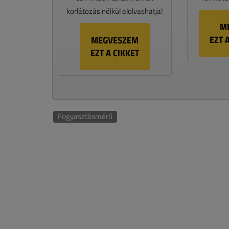
korlátozás nélkül elolvashatja!
M
EZT 
MEGVESZEM
EZT A CIKKET
Fogyasztásmérő