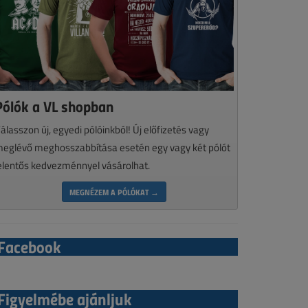
Pólók a VL shopban
álasszon új, egyedi pólóinkból! Új előfizetés vagy
eglévő meghosszabbítása esetén egy vagy két pólót
elentős kedvezménnyel vásárolhat.
MEGNÉZEM A PÓLÓKAT →
Facebook
Figyelmébe ajánljuk