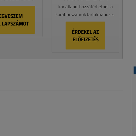
korlátlanul hozzáférhetnek a
korábbi számok tartalmához is.
EGVESZEM
A LAPSZÁMOT
ÉRDEKEL AZ
ELŐFIZETÉS