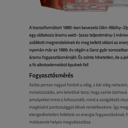
A transzformátort 1885-ben bevezető Déri–Bláthy–Zip
egy váltakozó áramú watt- (azaz teljesítmény-) mérőv
szállított megrendelőinek és meg kellett oldani az en
nyomán már az 1889. év végén a Ganz gyár sorozatban g
áramú fogyasztásmérőjét. És szinte hihetetlen, de a j
a fő alkotóelemekből épülnek fel!
Fogyasztásmérés
Azóta persze nagyot fordult a világ, s bár elég nehezen, 
miniatürizálás, ami lehetővé teszi, hogy szinte bárho
amelyekkel mind a felhasználó, mind a szolgáltató rés
megkívánt pontossággal állnak rendelkezésre. Így meg
elengedhetetlen feltétele az energia fogyasztásának,
módszerek helyes megválasztása.