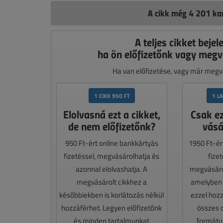
A cikk még 4 201 kar
A teljes cikket bejel
ha ön előfizetőnk vagy megv
Ha van előfizetése, vagy már megvá
1 CIKK 950 FT
1 L
Elolvasná ezt a cikket,
Csak e
de nem előfizetőnk?
vásá
950 Ft-ért online bankkártyás
1950 Ft-ér
fizetéssel, megvásárolhatja és
fize
azonnal elolvashatja. A
megvásáro
megvásárolt cikkhez a
amelyben e
későbbiekben is korlátozás nélkül
ezzel hoz
hozzáférhet. Legyen előfizetőnk
összes 
és minden tartalmunkat
formátum