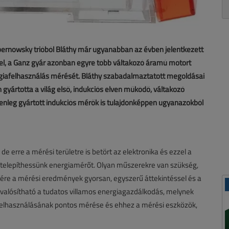
ernowsky trióból Bláthy már ugyanabban az évben jelentkezett
el, a Ganz gyár azonban egyre több váltakozó áramú motort
ergiafelhasználás mérését. Bláthy szabadalmaztatott megoldásai
yártotta a világ első, indukciós elven működő, váltakozó
elenleg gyártott indukciós mérők is tulajdonképpen ugyanazokból
de erre a mérési területre is betört az elektronika és ezzel a
vá telepíthessünk energiamérőt. Olyan műszerekre van szükség,
zére a mérési eredmények gyorsan, egyszerű áttekintéssel és a
valósítható a tudatos villamos energiagazdálkodás, melynek
 felhasználásának pontos mérése és ehhez a mérési eszközök,