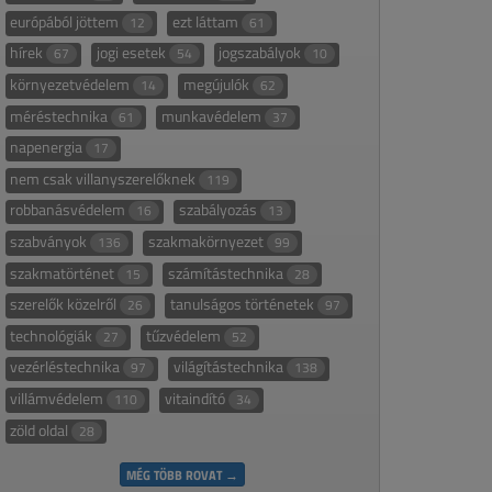
európából jöttem
ezt láttam
12
61
hírek
jogi esetek
jogszabályok
67
54
10
környezetvédelem
megújulók
14
62
méréstechnika
munkavédelem
61
37
napenergia
17
nem csak villanyszerelőknek
119
robbanásvédelem
szabályozás
16
13
szabványok
szakmakörnyezet
136
99
szakmatörténet
számítástechnika
15
28
szerelők közelről
tanulságos történetek
26
97
technológiák
tűzvédelem
27
52
vezérléstechnika
világítástechnika
97
138
villámvédelem
vitaindító
110
34
zöld oldal
28
MÉG TÖBB ROVAT →