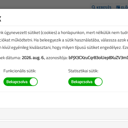
KERESÉS
ELŐ
k
H
unk úgynevezett sütiket (cookies) a honlapunkon, mert nélkülük nem tud
kciókat működtetni. Ha beleegyezik a sütik használatába, válassza azok
n kívül egyénileg kiválasztani, hogy milyen típusú sütiket engedélyez. E
tének dátuma:
2026. aug. 6.
, azonosítója:
bPjX3CXzuCqr83oiUep8XuZV3m
Funkcionális sütik:
Statisztikai sütik:
TARTALOM