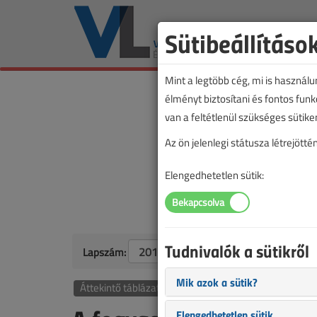
Sütibeállításo
Mint a legtöbb cég, mi is használ
élményt biztosítani és fontos fun
van a feltétlenül szükséges sütike
Az ön jelenlegi státusza létrejöt
Elengedhetetlen sütik:
Tudnivalók a sütikről
Lapszám:
Mik azok a sütik?
Áttekintő táblázat alapján
Eszközeink
Elengedhetetlen sütik