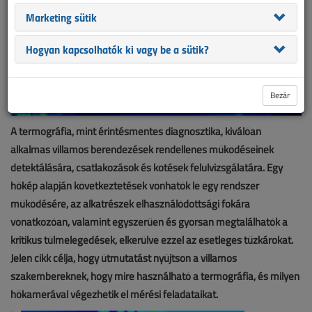
Marketing sütik
Hogyan kapcsolhatók ki vagy be a sütik?
Bezár
A termográfia, mint érintésmentes diagnosztika, kiválóan
alkalmas villamos berendezések rendellenes működéseinek
detektálására, csatlakozások és kötések felülvizsgálatára. Egy
hőkép alapján következtetések vonhatók le egy rendszer
működésére, az alkatrészek elhasználódottsági fokára
vonatkozóan, valamint egyszerűen és gyorsan megtalálhatók a
kritikus túlmelegedések, elkerülve ezzel az esetleges tűzkárokat.
Jelen cikk célja, hogy útmutatást nyújtson a villamos
szakembereknek, hogy mire használható a termográfia, és milyen
hőkamerával végezhetik el mérési feladataikat.