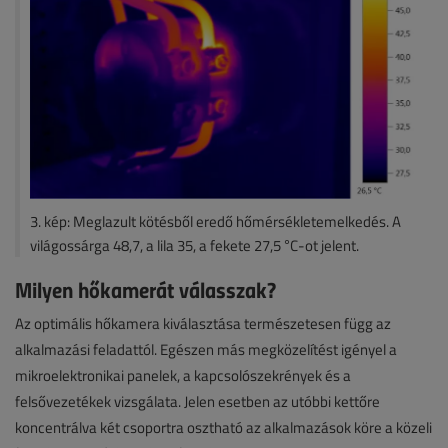
3. kép: Meglazult kötésből eredő hőmérsékletemelkedés. A
világossárga 48,7, a lila 35, a fekete 27,5 °C-ot jelent.
Milyen hőkamerát válasszak?
Az optimális hőkamera kiválasztása természetesen függ az
alkalmazási feladattól. Egészen más megközelítést igényel a
mikroelektronikai panelek, a kapcsolószekrények és a
felsővezetékek vizsgálata. Jelen esetben az utóbbi kettőre
koncentrálva két csoportra osztható az alkalmazások köre a közeli