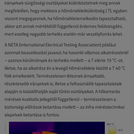
irányelvek sürgősségi osztályokat különböztetnek meg annak
megfelelően, hogy mekkora a hőmérsékletkülönbség ( T), egyben
viszont megegyeznek, ha hőmérsékletemelkedés tapasztalható,
akkor azt annak mértékétől függetlenül érdemes felülvizsgálni,
mert esetleg nagyobb terhelés esetén már veszélyforrás lehet.
A NETA (International Electrical Testing Association) például
azonnali beavatkozást javasol, ha hasonló villamos alkatrészeknél
– azonos körülmények és terhelés mellett – a T elérte 15 °C-ot,
illetve, ha az alkatrész és a levegő hőmérséklete között a T 40 °C
fölé emelkedett. Természetesen léteznek árnyaltabb,
részletesebb irányelvek is, illetve a felhasználók tapasztalataik
alapján is kialakíthatják saját tűrési osztályaikat. A hőkamerás
mérések kvalitatív jellegétől függetlenül – természetesen a
biztonsági előírások betartása mellett – az infra méréstechnikai
alapelvek betartása is fontos.