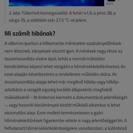
2. kép: Túlterhelt kismegszakító. A fehér 41,9, a piros 38, a
sárga 35, a sötétkék szín 27,5 °C-ot jelent.
Mi számít hibának?
A villamos iparban a hőkamerás mérésekre szabványelőírások
nem léteznek, irányelvek viszont igen. A mérések nagy része az
összehasonlítás elvére épül, tehát a normál működési
kondíciókhoz képest lehet vizsgálni a hőmérsékleteltéréseket, és
ezek alapján következtetni a rendellenes működés okára. Az
összehasonlítás alapja lehet már meglévő hőkép vagy hőkép-
adatbázis a vizsgált egység korábbi állapotáról, megfelelő
működéséről – itt érdemes kiemelni a dokumentáció jelentőségét
–, vagy hasonló körülmények között működő alkatrész is lehet
viszonyítási alap. Ezek mellett természetesen a gyári
hőmérséklettűrések figyelembe vétele is nagy jelentőséggel bír. A
felfedezett hőmérsékletkülönbségekre vonatkozóan, a különböző