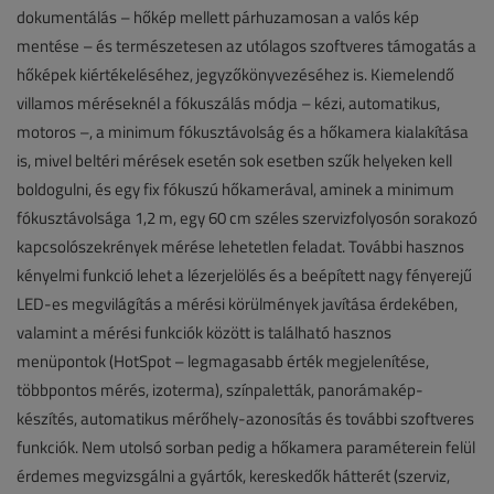
dokumentálás – hőkép mellett párhuzamosan a valós kép
mentése – és természetesen az utólagos szoftveres támogatás a
hőképek kiértékeléséhez, jegyzőkönyvezéséhez is. Kiemelendő
villamos méréseknél a fókuszálás módja – kézi, automatikus,
motoros –, a minimum fókusztávolság és a hőkamera kialakítása
is, mivel beltéri mérések esetén sok esetben szűk helyeken kell
boldogulni, és egy fix fókuszú hőkamerával, aminek a minimum
fókusztávolsága 1,2 m, egy 60 cm széles szervizfolyosón sorakozó
kapcsolószekrények mérése lehetetlen feladat. További hasznos
kényelmi funkció lehet a lézerjelölés és a beépített nagy fényerejű
LED-es megvilágítás a mérési körülmények javítása érdekében,
valamint a mérési funkciók között is található hasznos
menüpontok (HotSpot – legmagasabb érték megjelenítése,
többpontos mérés, izoterma), színpaletták, panorámakép-
készítés, automatikus mérőhely-azonosítás és további szoftveres
funkciók. Nem utolsó sorban pedig a hőkamera paraméterein felül
érdemes megvizsgálni a gyártók, kereskedők hátterét (szerviz,