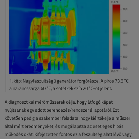
1. kép: Nagyfeszültségű generátor forgórésze. A piros 73,8 °C,
a narancssárga 60 °C, a sötétkék szín 20 °C-ot jelent.
A diagnosztikai mérőműszerek célja, hogy átfogó képet
nyújtsanak egy adott berendezés/rendszer állapotáról. Ezt
követően pedig a szakember feladata, hogy kiértékelje a műszer
által mért eredményeket, és megállapítsa az esetleges hibás
működés okát. Kifejezetten fontos ez a feszültség alatt lévő vagy