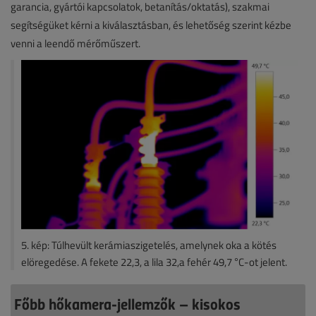
garancia, gyártói kapcsolatok, betanítás/oktatás), szakmai
segítségüket kérni a kiválasztásban, és lehetőség szerint kézbe
venni a leendő mérőműszert.
5. kép: Túlhevült kerámiaszigetelés, amelynek oka a kötés
elöregedése. A fekete 22,3, a lila 32,a fehér 49,7 °C-ot jelent.
Főbb hőkamera-jellemzők – kisokos