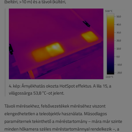
(beltéri, >10 m) és a távoli (kültéri,
4. kép: Árnyékhatás okozta HotSpot effektus. A lila 15, a
világossárga 53,8 °C-ot jelent.
Távoli mérésekhez, felsővezetékek méréséhez viszont
elengedhetetlen a teleobjektív használata. Másodlagos
paraméternek tekinthető a méréstartomány – mára már szinte
minden hőkamera széles méréstartománnyal rendelkezik –, a