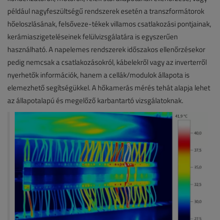
például nagyfeszültségű rendszerek esetén a transzformátorok
hőeloszlásának, felsőveze-tékek villamos csatlakozási pontjainak,
kerámiaszigeteléseinek felülvizsgálatára is egyszerűen
használható. A napelemes rendszerek időszakos ellenőrzésekor
pedig nemcsak a csatlakozásokról, kábelekről vagy az inverterről
nyerhetők információk, hanem a cellák/modulok állapota is
elemezhető segítségükkel. A hőkamerás mérés tehát alapja lehet
az állapotalapú és megelőző karbantartó vizsgálatoknak.