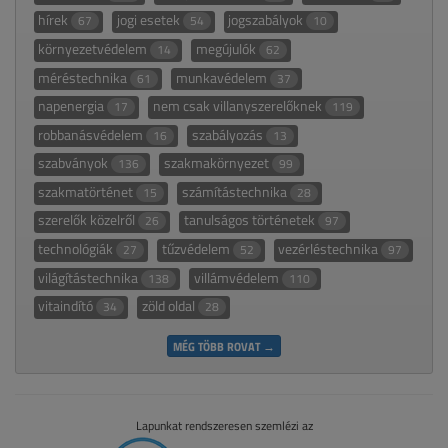
hírek
jogi esetek
jogszabályok
67
54
10
környezetvédelem
megújulók
14
62
méréstechnika
munkavédelem
61
37
napenergia
nem csak villanyszerelőknek
17
119
robbanásvédelem
szabályozás
16
13
szabványok
szakmakörnyezet
136
99
szakmatörténet
számítástechnika
15
28
szerelők közelről
tanulságos történetek
26
97
technológiák
tűzvédelem
vezérléstechnika
27
52
97
világítástechnika
villámvédelem
138
110
vitaindító
zöld oldal
34
28
MÉG TÖBB ROVAT →
Lapunkat rendszeresen szemlézi az