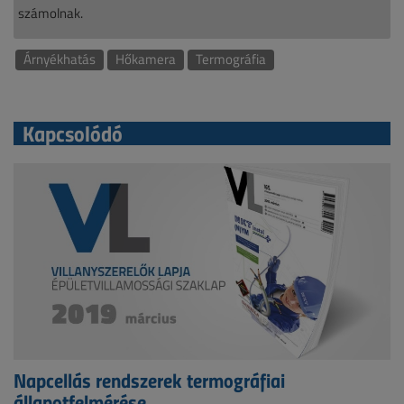
számolnak.
Árnyékhatás
Hőkamera
Termográfia
Kapcsolódó
Napcellás rendszerek termográfiai
állapotfelmérése