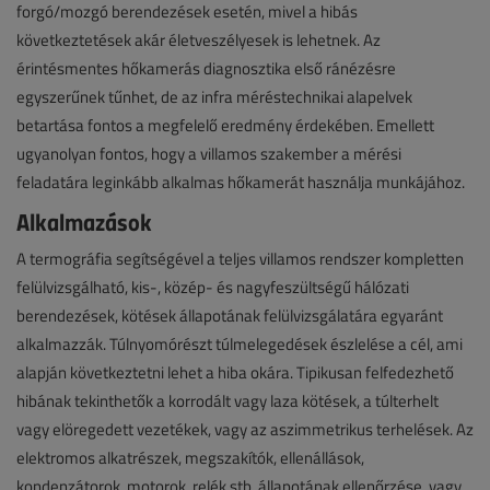
forgó/mozgó berendezések esetén, mivel a hibás
következtetések akár életveszélyesek is lehetnek. Az
érintésmentes hőkamerás diagnosztika első ránézésre
egyszerűnek tűnhet, de az infra méréstechnikai alapelvek
betartása fontos a megfelelő eredmény érdekében. Emellett
ugyanolyan fontos, hogy a villamos szakember a mérési
feladatára leginkább alkalmas hőkamerát használja munkájához.
Alkalmazások
A termográfia segítségével a teljes villamos rendszer kompletten
felülvizsgálható, kis-, közép- és nagyfeszültségű hálózati
berendezések, kötések állapotának felülvizsgálatára egyaránt
alkalmazzák. Túlnyomórészt túlmelegedések észlelése a cél, ami
alapján következtetni lehet a hiba okára. Tipikusan felfedezhető
hibának tekinthetők a korrodált vagy laza kötések, a túlterhelt
vagy elöregedett vezetékek, vagy az aszimmetrikus terhelések. Az
elektromos alkatrészek, megszakítók, ellenállások,
kondenzátorok, motorok, relék stb. állapotának ellenőrzése, vagy