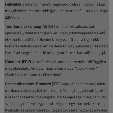
Felbontás
: a detektor mérete, nagyobb pixelszám esetén a kép
megjelenítése részletesebb (gyakorlatban például 160×120 vagy
320×240).
Termikus érzékenység (NETD)
: hőmérsékletváltozási zaj-
egyenérték, tehát mennyire sikerült egy adott képpontérzékelő
elektronikus zaját csökkenteni. Leegyszerűsítve a legkisebb
hőmérsékletkülönbség, amit a detektor egy optimálisan illesztett
lencsével megjeleníteni képes (a gyártók mK-ban adják meg, pl.
Látómező (FOV)
: Az a képrészlet, ami a lencsemérettől függően
megjeleníthető. Arra utal, hogy a kamerával X objektívvel, Y
távolságból mekkora felület látható.
Geometrikus elemi látómező (IFOV)
: egy képpont mérete, tehát
mekkora a távolság két pixel között. Mindig függ a távolságtól és
a használt objektív nagyságától. Mértékegysége mrad, definíció
szerint egy méterről egy mrad szögperc egy mm-nek felel meg.
Kvalitatív és összehasonlító vizsgálatok esetén ezzel az értékkel