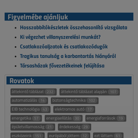
Figyelmébe ajánljuk
Hosszabbítókészletek összehasonlító vizsgálata
Ki végezhet villanyszerelési munkát?
Csatlakozóaljzatok és csatlakozódugók
Tragikus tanulság a karbantartás hiányáról
Társasházak fővezetékeinek felújítása
Rovatok
áttekintő táblázat
áttekintő táblázat alapján
232
107
automatizálás
biztonságtechnika
14
102
EIB technológia
elektromos autó
43
17
energetika
energiaellátás
energiaforrások
57
30
19
épületvillamosság
érdekesség
21
29
eszközeink
európából jöttem
ezt láttam
151
12
61