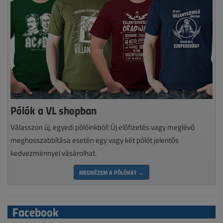
Pólók a VL shopban
Válasszon új, egyedi pólóinkból! Új előfizetés vagy meglévő
meghosszabbítása esetén egy vagy két pólót jelentős
kedvezménnyel vásárolhat.
MEGNÉZEM A PÓLÓKAT →
Facebook