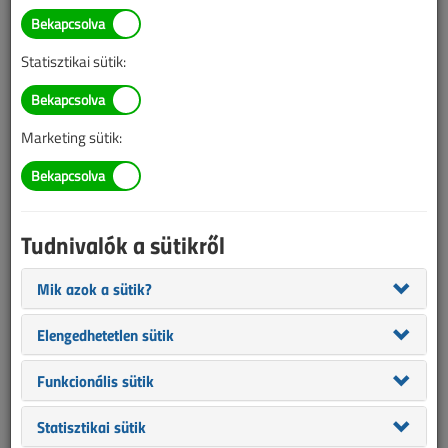
TARTALOM
Statisztikai sütik:
Méréstechnika
Hőkamerák villamos
Marketing sütik:
szakembereknek
Főbb hőkamera-jellemzők
Tudnivalók a sütikről
2015/4. lapszám
|
Koczka Péter
|
11 155 |
Mik azok a sütik?
Figylem! Ez a cikk 11 éve frissült utoljára. A benne szereplő
Elengedhetetlen sütik
információk mára aktualitásukat veszíthették, valamint a tartalom
helyenként hiányos lehet (képek, táblázatok stb.).
Funkcionális sütik
Statisztikai sütik