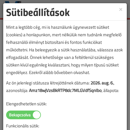
Sütibeállítások
×
Toggle
naviga
Mint a legtöbb cég, mi is használunk úgynevezett sütiket
(cookies) a honlapunkon, mert nélkülük nem tudnánk megfelelő
felhasználói élményt biztosítani és fontos funkciókat
működtetni. Ha beleegyezik a sütik használatába, válassza azok
elfogadását. Önnek lehetősége van a feltétlenül szükséges
sütiken kívül egyénileg kiválasztani, hogy milyen típusú sütiket
engedélyez. Ezekről alább bővebben olvashat.
Az ön jelenlegi státusza létrejöttének dátuma:
2026. aug. 6.
,
azonosítója:
Amz18wjVzsBkRTP8dc7MLGVdfSqnIbo
, állapota:
Elengedhetetlen sütik:
Funkcionális sütik:
Lapszám: