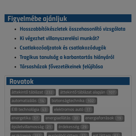
Figyelmébe ajánljuk
Hosszabbítókészletek összehasonlító vizsgálata
Ki végezhet villanyszerelési munkát?
Csatlakozóaljzatok és csatlakozódugók
Tragikus tanulság a karbantartás hiányáról
Társasházak fővezetékeinek felújítása
Rovatok
áttekintő táblázat
áttekintő táblázat alapján
232
107
automatizálás
biztonságtechnika
14
102
EIB technológia
elektromos autó
43
17
energetika
energiaellátás
energiaforrások
57
30
19
épületvillamosság
érdekesség
21
29
eszközeink
európából jöttem
ezt láttam
151
12
61