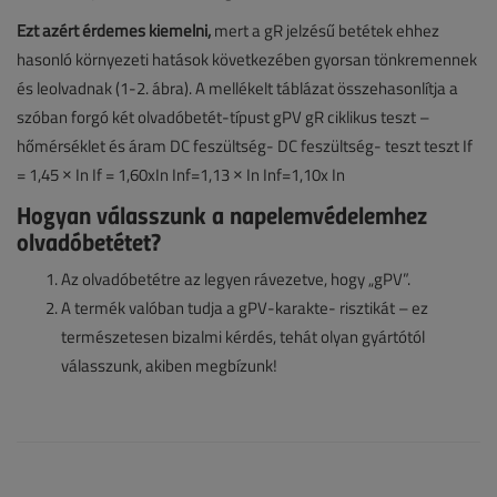
Ezt azért érdemes kiemelni,
mert a gR jelzésű betétek ehhez
hasonló környezeti hatások következében gyorsan tönkremennek
és leolvadnak (1-2. ábra). A mellékelt táblázat összehasonlítja a
szóban forgó két olvadóbetét-típust gPV gR ciklikus teszt –
hőmérséklet és áram DC feszültség- DC feszültség- teszt teszt If
= 1,45 × In If = 1,60xIn Inf=1,13 × In Inf=1,10x In
Hogyan válasszunk a napelemvédelemhez
olvadóbetétet?
Az olvadóbetétre az legyen rávezetve, hogy „gPV”.
A termék valóban tudja a gPV-karakte- risztikát – ez
természetesen bizalmi kérdés, tehát olyan gyártótól
válasszunk, akiben megbízunk!