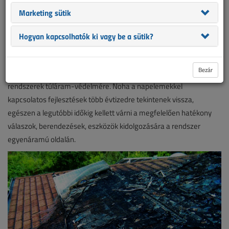
rendszerekhez kapcsolódó tanulmányokkal, cikkekkel.
Marketing sütik
Foglalkoznak a tervezéssel, létesítéssel, inverterekkel,
túlfeszültség-védelemmel, mindazonáltal nagyon kevés
Hogyan kapcsolhatók ki vagy be a sütik?
publikáció tárgyalja a túláram-védelem kérdéskörét.
Talán kevesen tudják, de a napelemes rendszerek gyártói sokáig
Bezár
nem rendelkeztek kiforrott technológiával a napelemes (PV)
rendszerek túláram-védelmére. Noha a napelemekkel
kapcsolatos fejlesztések több évtizedre tekintenek vissza,
egészen a legutóbbi időkig kellett várni a megfelelően hatékony
válaszok, berendezések, eszközök kidolgozására a rendszer
egyenáramú oldalán.