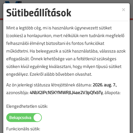
Sütibeállítások
×
Toggle
naviga
Mint a legtöbb cég, mi is használunk úgynevezett sütiket
(cookies) a honlapunkon, mert nélkülük nem tudnánk megfelelő
felhasználói élményt biztosítani és fontos funkciókat
működtetni. Ha beleegyezik a sütik használatába, válassza azok
elfogadását. Önnek lehetősége van a feltétlenül szükséges
sütiken kívül egyénileg kiválasztani, hogy milyen típusú sütiket
engedélyez. Ezekről alább bővebben olvashat.
Az ön jelenlegi státusza létrejöttének dátuma:
2026. aug. 7.
,
azonosítója:
4NbX2iPcNSKYMWRJLJ4ae2V3pQfxbTy
, állapota:
Elengedhetetlen sütik:
Funkcionális sütik:
Lapszám: