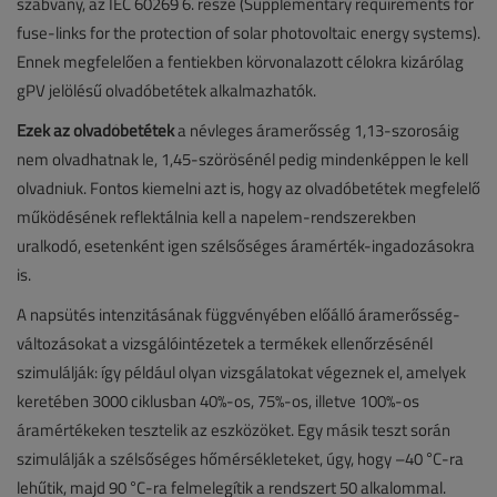
szabvány, az IEC 60269 6. része (Supplementary requirements for
fuse-links for the protection of solar photovoltaic energy systems).
Ennek megfelelően a fentiekben körvonalazott célokra kizárólag
gPV jelölésű olvadóbetétek alkalmazhatók.
Ezek az olvadóbetétek
a névleges áramerősség 1,13-szorosáig
nem olvadhatnak le, 1,45-szörösénél pedig mindenképpen le kell
olvadniuk. Fontos kiemelni azt is, hogy az olvadóbetétek megfelelő
működésének reflektálnia kell a napelem-rendszerekben
uralkodó, esetenként igen szélsőséges áramérték-ingadozásokra
is.
A napsütés intenzitásának függvényében előálló áramerősség-
változásokat a vizsgálóintézetek a termékek ellenőrzésénél
szimulálják: így például olyan vizsgálatokat végeznek el, amelyek
keretében 3000 ciklusban 40%-os, 75%-os, illetve 100%-os
áramértékeken tesztelik az eszközöket. Egy másik teszt során
szimulálják a szélsőséges hőmérsékleteket, úgy, hogy –40 °C-ra
lehűtik, majd 90 °C-ra felmelegítik a rendszert 50 alkalommal.