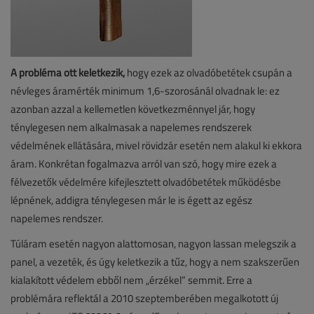
A probléma ott keletkezik,
hogy ezek az olvadóbetétek csupán a
névleges áramérték minimum 1,6-szorosánál olvadnak le: ez
azonban azzal a kellemetlen következménnyel jár, hogy
ténylegesen nem alkalmasak a napelemes rendszerek
védelmének ellátására, mivel rövidzár esetén nem alakul ki ekkora
áram. Konkrétan fogalmazva arról van szó, hogy mire ezek a
félvezetők védelmére kifejlesztett olvadóbetétek működésbe
lépnének, addigra ténylegesen már le is égett az egész
napelemes rendszer.
Túláram esetén nagyon alattomosan, nagyon lassan melegszik a
panel, a vezeték, és úgy keletkezik a tűz, hogy a nem szakszerűen
kialakított védelem ebből nem „érzékel” semmit. Erre a
problémára reflektál a 2010 szeptemberében megalkotott új