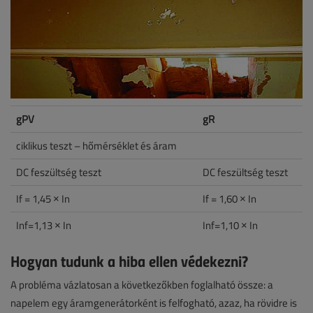
gPV
gR
ciklikus teszt – hőmérséklet és áram
DC feszültség teszt
DC feszültség teszt
If = 1,45 × In
If = 1,60 × In
Inf=1,13 × In
Inf=1,10 × In
Hogyan tudunk a hiba ellen védekezni?
A probléma vázlatosan a következőkben foglalható össze: a
napelem egy áramgenerátorként is felfogható, azaz, ha rövidre is