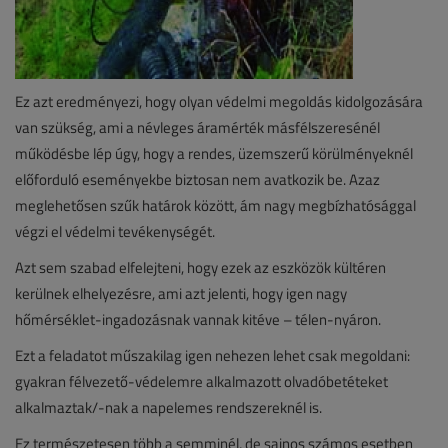
Ez azt eredményezi, hogy olyan védelmi megoldás kidolgozására
van szükség, ami a névleges áramérték másfélszeresénél
működésbe lép úgy, hogy a rendes, üzemszerű körülményeknél
előforduló eseményekbe biztosan nem avatkozik be. Azaz
meglehetősen szűk határok között, ám nagy megbízhatósággal
végzi el védelmi tevékenységét.
Azt sem szabad elfelejteni, hogy ezek az eszközök kültéren
kerülnek elhelyezésre, ami azt jelenti, hogy igen nagy
hőmérséklet-ingadozásnak vannak kitéve – télen-nyáron.
Ezt a feladatot műszakilag igen nehezen lehet csak megoldani:
gyakran félvezető-védelemre alkalmazott olvadóbetéteket
alkalmaztak/-nak a napelemes rendszereknél is.
Ez természetesen több a semminél, de sajnos számos esetben