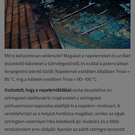
Mit is kell pontosan védenünk? Magukat a napelemeket és az őket
összekötő kábeleket a túlmelegedéstől, és ezáltal a potenciálisan
fenyegetést jelentő tűztől. Napelemek esetében általában Tmax =
85 °C, míg a kábelek esetében Tmax = 90-100 °C.
Köztudott, hogy a napelemtáblákat
sorba összekötve ún.
sztringeket alakítanak ki, majd ezeket a sztringeket
párhuzamosan kapcsolva alakítják ki a napelem-rendszert. A
veszélyforrást az a helyzet hordozza magában, amikor az egyik
sztringben valamilyen hiba keletkezik (pl. rövidzár), és a többi
rendszerelem erre rátáplál. Ilyenkor az adott sztringre tervezett