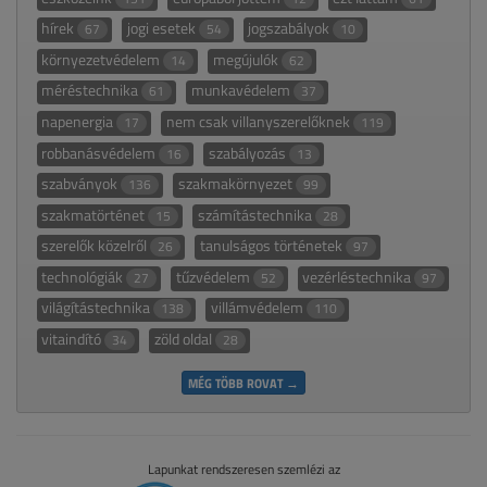
hírek
jogi esetek
jogszabályok
67
54
10
környezetvédelem
megújulók
14
62
méréstechnika
munkavédelem
61
37
napenergia
nem csak villanyszerelőknek
17
119
robbanásvédelem
szabályozás
16
13
szabványok
szakmakörnyezet
136
99
szakmatörténet
számítástechnika
15
28
szerelők közelről
tanulságos történetek
26
97
technológiák
tűzvédelem
vezérléstechnika
27
52
97
világítástechnika
villámvédelem
138
110
vitaindító
zöld oldal
34
28
MÉG TÖBB ROVAT →
Lapunkat rendszeresen szemlézi az