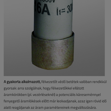
A gyakorta alkalmazott,
félvezetőt védő betétek valóban rendkívül
gyorsak: arra szolgálnak, hogy félvezetőkkel ellátott
áramkörökben (pl. vezérléseknél) a potenciális káreseménnyel
fenyegető áramlökések előtt már leolvadjanak, azaz igen rövid idő
alatt reagáljanak az áram paramétereinek megváltozására.