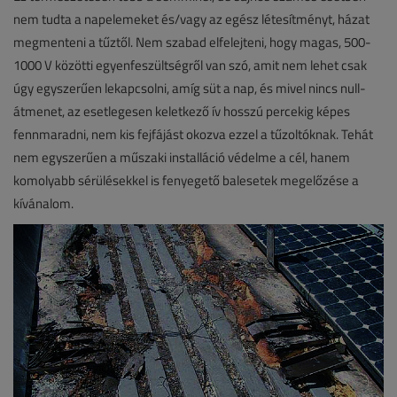
nem tudta a napelemeket és/vagy az egész létesítményt, házat
megmenteni a tűztől. Nem szabad elfelejteni, hogy magas, 500-
1000 V közötti egyenfeszültségről van szó, amit nem lehet csak
úgy egyszerűen lekapcsolni, amíg süt a nap, és mivel nincs null-
átmenet, az esetlegesen keletkező ív hosszú percekig képes
fennmaradni, nem kis fejfájást okozva ezzel a tűzoltóknak. Tehát
nem egyszerűen a műszaki installáció védelme a cél, hanem
komolyabb sérülésekkel is fenyegető balesetek megelőzése a
kívánalom.