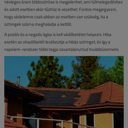
névleges áram többszöröse is megjelenhet, ami túlmelegedéshez
és adott esetben akár tűzhöz is vezethet. Fontos megjegyezni,
hogy védelemre csak abban az esetben van szükség, ha a
sztringek száma meghaladja a kettőt.
A pozitív és a negatív ágba is kell védőbetétet helyezni. Hiba
esetén az olvadóbetét leválasztja a hibás sztringet, és így a
napelem-rendszer többi tagja zavartalanul tud továbbüzemelni.