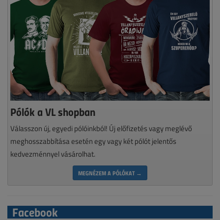
Pólók a VL shopban
Válasszon új, egyedi pólóinkból! Új előfizetés vagy meglévő
meghosszabbítása esetén egy vagy két pólót jelentős
kedvezménnyel vásárolhat.
MEGNÉZEM A PÓLÓKAT →
Facebook