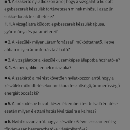
■ 1.
A szakértő nyilatkozzon arról, hogy a vizsgálatra küldött
egybeszerelt készülék történetesen minek minősül, azaz ún.
sokko- lónak tekinthető-e?
1. 1.
A vizsgálatra küldött, egybeszerelt készülék típusa,
gyártmánya és paraméterei?
■
2.
A készülék milyen „áramforrással” működtethető, illetve
abban milyen áramforrás található?
■
3.
A vizsgálatkor a készülék üzemképes állapotba hozható-e?
3. 1.
Ha nem, akkor ennek mi az oka?
■
4.
A szakértő a mérést követően nyilatkozzon arról, hogy a
készülék működtetésekor mekkora feszültségű, áramerősségű
energiát bocsát ki?
■
5.
A működésbe hozott készülék emberi testtel való érintése
esetén milyen élettani hatás kiváltására alkalmas?
■
6.
Nyilatkozzon arról, hogy a készülék 6 évre visszamenőleg
törvényesen beszerezhető-e, vásárolható-e?