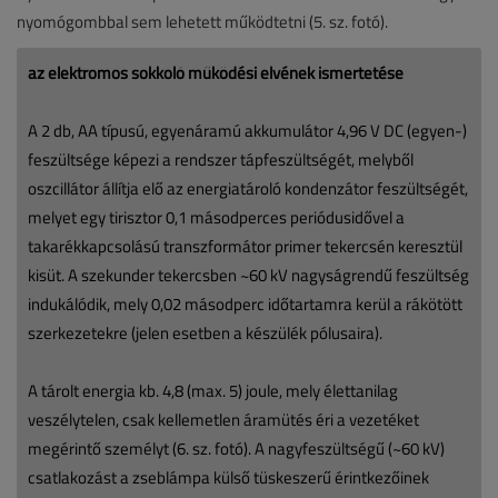
nyomógombbal sem lehetett működtetni (5. sz. fotó).
az elektromos sokkoló működési elvének ismertetése
A 2 db, AA típusú, egyenáramú akkumulátor 4,96 V DC (egyen-)
feszültsége képezi a rendszer tápfeszültségét, melyből
oszcillátor állítja elő az energiatároló kondenzátor feszültségét,
melyet egy tirisztor 0,1 másodperces periódusidővel a
takarékkapcsolású transzformátor primer tekercsén keresztül
kisüt. A szekunder tekercsben ~60 kV nagyságrendű feszültség
indukálódik, mely 0,02 másodperc időtartamra kerül a rákötött
szerkezetekre (jelen esetben a készülék pólusaira).
A tárolt energia kb. 4,8 (max. 5) joule, mely élettanilag
veszélytelen, csak kellemetlen áramütés éri a vezetéket
megérintő személyt (6. sz. fotó). A nagyfeszültségű (~60 kV)
csatlakozást a zseblámpa külső tüskeszerű érintkezőinek