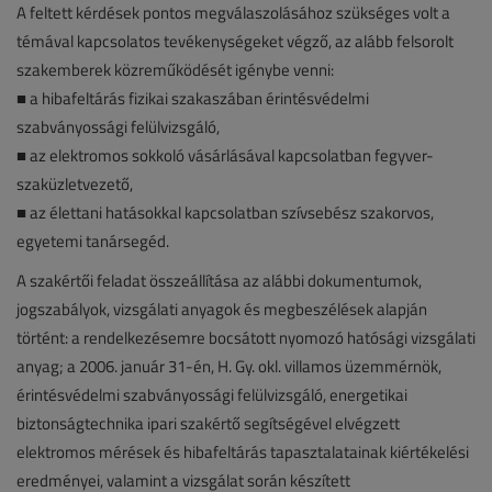
A feltett kérdések pontos megválaszolásához szükséges volt a
témával kapcsolatos tevékenységeket végző, az alább felsorolt
szakemberek közreműködését igénybe venni:
■ a hibafeltárás fizikai szakaszában érintésvédelmi
szabványossági felülvizsgáló,
■ az elektromos sokkoló vásárlásával kapcsolatban fegyver-
szaküzletvezető,
■ az élettani hatásokkal kapcsolatban szívsebész szakorvos,
egyetemi tanársegéd.
A szakértői feladat összeállítása az alábbi dokumentumok,
jogszabályok, vizsgálati anyagok és megbeszélések alapján
történt: a rendelkezésemre bocsátott nyomozó hatósági vizsgálati
anyag; a 2006. január 31-én, H. Gy. okl. villamos üzemmérnök,
érintésvédelmi szabványossági felülvizsgáló, energetikai
biztonságtechnika ipari szakértő segítségével elvégzett
elektromos mérések és hibafeltárás tapasztalatainak kiértékelési
eredményei, valamint a vizsgálat során készített