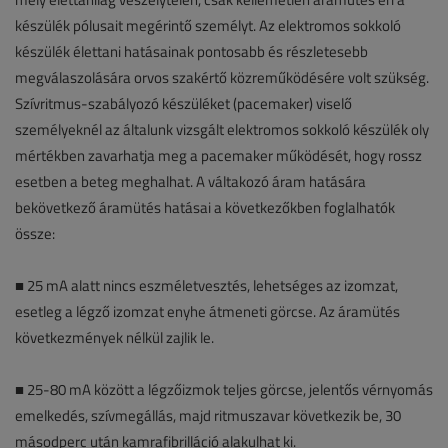
készülék pólusait megérintő személyt. Az elektromos sokkoló
készülék élettani hatásainak pontosabb és részletesebb
megválaszolására orvos szakértő közreműködésére volt szükség.
Szívritmus-szabályozó készüléket (pacemaker) viselő
személyeknél az általunk vizsgált elektromos sokkoló készülék oly
mértékben zavarhatja meg a pacemaker működését, hogy rossz
esetben a beteg meghalhat. A váltakozó áram hatására
bekövetkező áramütés hatásai a következőkben foglalhatók
össze:
■ 25 mA alatt nincs eszméletvesztés, lehetséges az izomzat,
esetleg a légző izomzat enyhe átmeneti görcse. Az áramütés
következmények nélkül zajlik le.
■ 25-80 mA között a légzőizmok teljes görcse, jelentős vérnyomás
emelkedés, szívmegállás, majd ritmuszavar következik be, 30
másodperc után kamrafibrilláció alakulhat ki.