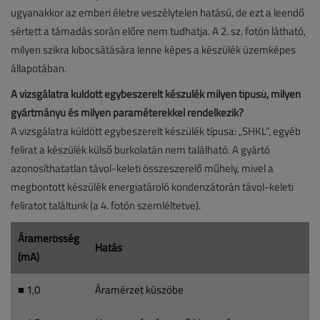
ugyanakkor az emberi életre veszélytelen hatású, de ezt a leendő
sértett a támadás során előre nem tudhatja. A 2. sz. fotón látható,
milyen szikra kibocsátására lenne képes a készülék üzemképes
állapotában.
A vizsgálatra küldött egybeszerelt készülék milyen típusú, milyen
gyártmányú és milyen paraméterekkel rendelkezik?
A vizsgálatra küldött egybeszerelt készülék típusa: „SHKL”, egyéb
felirat a készülék külső burkolatán nem található. A gyártó
azonosíthatatlan távol-keleti összeszerelő műhely, mivel a
megbontott készülék energiatároló kondenzátorán távol-keleti
feliratot találtunk (a 4. fotón szemléltetve).
Áramerősség
Hatás
(mA)
■ 1,0
Áramérzet küszöbe