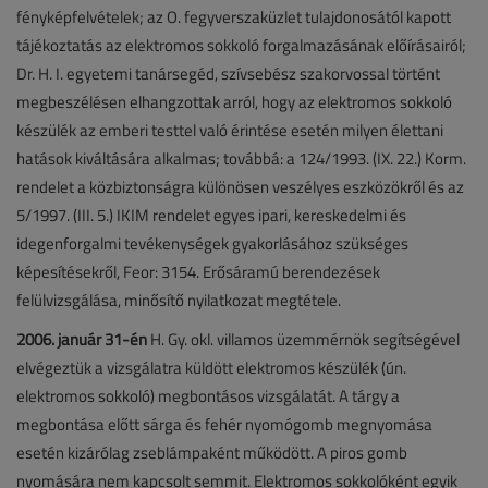
fényképfelvételek; az O. fegyverszaküzlet tulajdonosától kapott
tájékoztatás az elektromos sokkoló forgalmazásának előírásairól;
Dr. H. I. egyetemi tanársegéd, szívsebész szakorvossal történt
megbeszélésen elhangzottak arról, hogy az elektromos sokkoló
készülék az emberi testtel való érintése esetén milyen élettani
hatások kiváltására alkalmas; továbbá: a 124/1993. (IX. 22.) Korm.
rendelet a közbiztonságra különösen veszélyes eszközökről és az
5/1997. (III. 5.) IKIM rendelet egyes ipari, kereskedelmi és
idegenforgalmi tevékenységek gyakorlásához szükséges
képesítésekről, Feor: 3154. Erősáramú berendezések
felülvizsgálása, minősítő nyilatkozat megtétele.
2006. január 31-én
H. Gy. okl. villamos üzemmérnök segítségével
elvégeztük a vizsgálatra küldött elektromos készülék (ún.
elektromos sokkoló) megbontásos vizsgálatát. A tárgy a
megbontása előtt sárga és fehér nyomógomb megnyomása
esetén kizárólag zseblámpaként működött. A piros gomb
nyomására nem kapcsolt semmit. Elektromos sokkolóként egyik