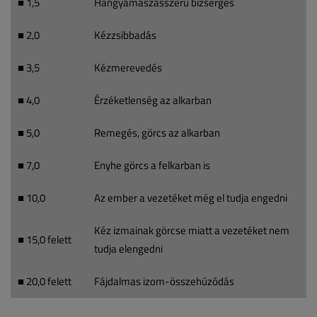
■ 1,5
Hangyamászásszerű bizsergés
■ 2,0
Kézzsibbadás
■ 3,5
Kézmerevedés
■ 4,0
Érzéketlenség az alkarban
■ 5,0
Remegés, görcs az alkarban
■ 7,0
Enyhe görcs a felkarban is
■ 10,0
Az ember a vezetéket még el tudja engedni
Kéz izmainak görcse miatt a vezetéket nem
■ 15,0 felett
tudja elengedni
■ 20,0 felett
Fájdalmas izom-összehúzódás