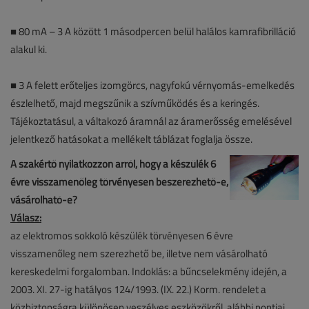
■ 80 mA – 3 A között 1 másodpercen belül halálos kamrafibrilláció
alakul ki.
■ 3 A felett erőteljes izomgörcs, nagyfokú vérnyomás-emelkedés
észlelhető, majd megszűnik a szívműködés és a keringés.
Tájékoztatásul, a váltakozó áramnál az áramerősség emelésével
jelentkező hatásokat a mellékelt táblázat foglalja össze.
A szakértő nyilatkozzon arról, hogy a készülék 6
évre visszamenőleg törvényesen beszerezhető-e,
vásárolható-e?
Válasz:
az elektromos sokkoló készülék törvényesen 6 évre
visszamenőleg nem szerezhető be, illetve nem vásárolható
kereskedelmi forgalomban. Indoklás: a bűncselekmény idején, a
2003. XI. 27-ig hatályos 124/1993. (IX. 22.) Korm. rendelet a
közbiztonságra különösen veszélyes eszközökről, alábbi pontjai