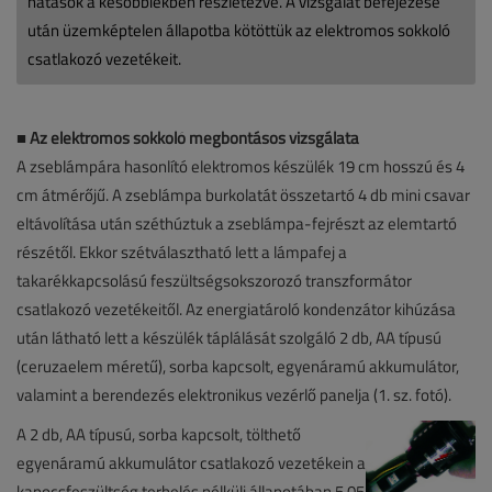
hatások a későbbiekben részletezve. A vizsgálat befejezése
után üzemképtelen állapotba kötöttük az elektromos sokkoló
csatlakozó vezetékeit.
■
Az elektromos sokkoló megbontásos vizsgálata
A zseblámpára hasonlító elektromos készülék 19 cm hosszú és 4
cm átmérőjű. A zseblámpa burkolatát összetartó 4 db mini csavar
eltávolítása után széthúztuk a zseblámpa-fejrészt az elemtartó
részétől. Ekkor szétválasztható lett a lámpafej a
takarékkapcsolású feszültségsokszorozó transzformátor
csatlakozó vezetékeitől. Az energiatároló kondenzátor kihúzása
után látható lett a készülék táplálását szolgáló 2 db, AA típusú
(ceruzaelem méretű), sorba kapcsolt, egyenáramú akkumulátor,
valamint a berendezés elektronikus vezérlő panelja (1. sz. fotó).
A 2 db, AA típusú, sorba kapcsolt, tölthető
egyenáramú akkumulátor csatlakozó vezetékein a
kapocsfeszültség terhelés nélküli állapotában 5,05