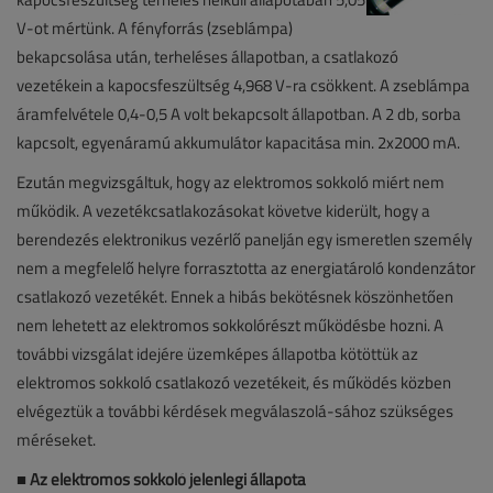
V-ot mértünk. A fényforrás (zseblámpa)
bekapcsolása után, terheléses állapotban, a csatlakozó
vezetékein a kapocsfeszültség 4,968 V-ra csökkent. A zseblámpa
áramfelvétele 0,4-0,5 A volt bekapcsolt állapotban. A 2 db, sorba
kapcsolt, egyenáramú akkumulátor kapacitása min. 2x2000 mA.
Ezután megvizsgáltuk, hogy az elektromos sokkoló miért nem
működik. A vezetékcsatlakozásokat követve kiderült, hogy a
berendezés elektronikus vezérlő panelján egy ismeretlen személy
nem a megfelelő helyre forrasztotta az energiatároló kondenzátor
csatlakozó vezetékét. Ennek a hibás bekötésnek köszönhetően
nem lehetett az elektromos sokkolórészt működésbe hozni. A
további vizsgálat idejére üzemképes állapotba kötöttük az
elektromos sokkoló csatlakozó vezetékeit, és működés közben
elvégeztük a további kérdések megválaszolá-sához szükséges
méréseket.
■
Az elektromos sokkoló jelenlegi állapota