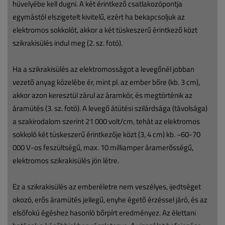
hüvelyébe kell dugni. A két érintkező csatlakozópontja
egymástól elszigetelt kivitelű, ezért ha bekapcsoljuk az
elektromos sokkolót, akkor a két tüskeszerű érintkező közt
szikrakisülés indul meg (2. sz. fotó).
Ha a szikrakisülés az elektromosságot a levegőnél jobban
vezető anyag közelébe ér, mint pl. az ember bőre (kb. 3 cm),
akkor azon keresztül zárul az áramkör, és megtörténik az
áramütés (3. sz. fotó). A levegő átütési szilárdsága (távolsága)
a szakirodalom szerint 21 000 volt/cm, tehát az elektromos
sokkoló két tüskeszerű érintkezője közt (3, 4 cm) kb. ~60-70
000 V-os feszültségű, max. 10 milliamper áramerősségű,
elektromos szikrakisülés jön létre.
Ez a szikrakisülés az emberéletre nem veszélyes, ijedtséget
okozó, erős áramütés jellegű, enyhe égető érzéssel járó, és az
elsőfokú égéshez hasonló bőrpírt eredményez. Az élettani