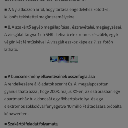
■
7.
Nyilatkozzon arról, hogy tartása engedélyhez kötött-e,
különös tekintettel magánszemélyekre.
■
8.
A szakértő egyéb megállapításai, észrevételei, megjegyzései.
A vizsgálat tárgya 1 db SHKL feliratú elektromos készülék, egyik
végén két fémtüskével. A vizsgált eszköz képe az 7. sz. fotón
látható.
■
A bűncselekmény elkövetésének összefoglalása
A rendelkezésre álló adatok szerint Cs. A. megalapozottan
gyanúsítható azzal, hogy 200X. május XX-én, az esti órákban egy
apartmanház tulajdonosát egy flóbertpisztollyal és egy
elektromos sokkolóval fenyegetve 10 millió Ft átadására próbálta
kényszeríteni.
■
Szakértői feladat folyamata