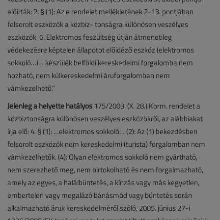
előírták: 2. § (1): Az e rendelet mellékletének 2-13. pontjában
felsorolt eszközök a közbiz- tonságra különösen veszélyes
eszközök, 6. Elektromos feszültség útján átmenetileg
védekezésre képtelen állapotot előidéző eszköz (elektromos
sokkoló…)… készülék belföldi kereskedelmi forgalomba nem
hozható, nem külkereskedelmi áruforgalomban nem
vámkezelhető.”
Jelenleg a helyette hatályos
175/2003. (X. 28.) Korm. rendelet a
közbiztonságra különösen veszélyes eszközökről, az alábbiakat
írja elő: 4. § (1): …elektromos sokkoló… (2): Az (1) bekezdésben
felsorolt eszközök nem kereskedelmi (turista) forgalomban nem
vámkezelhetők. (4): Olyan elektromos sokkoló nem gyártható,
nem szerezhető meg, nem birtokolható és nem forgalmazható,
amely az egyes, a halálbüntetés, a kínzás vagy más kegyetlen,
embertelen vagy megalázó bánásmód vagy büntetés során
alkalmazható áruk kereskedelméről szóló, 2005. június 27-i