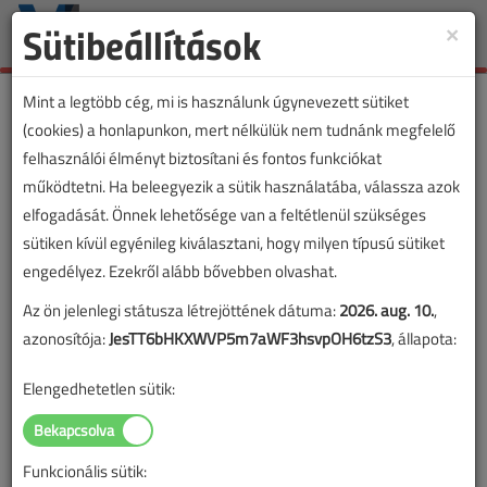
Sütibeállítások
×
Toggle
naviga
Mint a legtöbb cég, mi is használunk úgynevezett sütiket
(cookies) a honlapunkon, mert nélkülük nem tudnánk megfelelő
felhasználói élményt biztosítani és fontos funkciókat
Lapszám:
működtetni. Ha beleegyezik a sütik használatába, válassza azok
elfogadását. Önnek lehetősége van a feltétlenül szükséges
TARTALOM
sütiken kívül egyénileg kiválasztani, hogy milyen típusú sütiket
engedélyez. Ezekről alább bővebben olvashat.
Tanulságos történetek
Az ön jelenlegi státusza létrejöttének dátuma:
2026. aug. 10.
,
Egy sokkoló történet
azonosítója:
JesTT6bHKXWVP5m7aWF3hsvpOH6tzS3
, állapota:
2011/12. lapszám
|
Mattiassich Péter
|
23 213 |
Elengedhetetlen sütik:
Figylem! Ez a cikk 15 éve frissült utoljára. A benne szereplő
Funkcionális sütik:
információk mára aktualitásukat veszíthették, valamint a tartalom