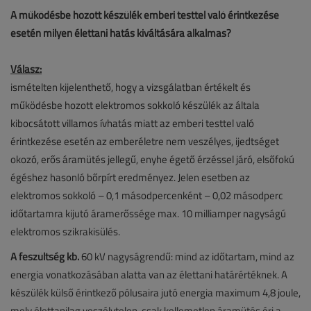
A működésbe hozott készülék emberi testtel való érintkezése
esetén milyen élettani hatás kiváltására alkalmas?
Válasz:
ismételten kijelenthető, hogy a vizsgálatban értékelt és
működésbe hozott elektromos sokkoló készülék az általa
kibocsátott villamos ívhatás miatt az emberi testtel való
érintkezése esetén az emberéletre nem veszélyes, ijedtséget
okozó, erős áramütés jellegű, enyhe égető érzéssel járó, elsőfokú
égéshez hasonló bőrpírt eredményez. Jelen esetben az
elektromos sokkoló – 0,1 másodpercenként – 0,02 másodperc
időtartamra kijutó áramerőssége max. 10 milliamper nagyságú
elektromos szikrakisülés.
A feszültség kb.
60 kV nagyságrendű: mind az időtartam, mind az
energia vonatkozásában alatta van az élettani határértéknek. A
készülék külső érintkező pólusaira jutó energia maximum 4,8 joule,
mely élettanilag veszélytelen, csak kellemetlen áramütés éri a