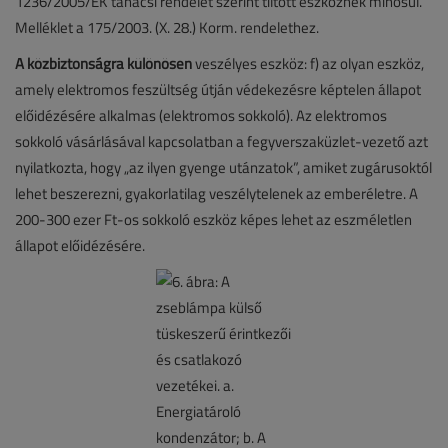
1236/2005/EK tanácsi rendelet szerint tiltott eszköznek minősül.
Melléklet a 175/2003. (X. 28.) Korm. rendelethez.
A közbiztonságra különösen
veszélyes eszköz: f) az olyan eszköz,
amely elektromos feszültség útján védekezésre képtelen állapot
előidézésére alkalmas (elektromos sokkoló). Az elektromos
sokkoló vásárlásával kapcsolatban a fegyverszaküzlet-vezető azt
nyilatkozta, hogy „az ilyen gyenge utánzatok”, amiket zugárusoktól
lehet beszerezni, gyakorlatilag veszélytelenek az emberéletre. A
200-300 ezer Ft-os sokkoló eszköz képes lehet az eszméletlen
állapot előidézésére.