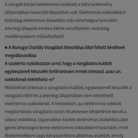
A vizsgált bűnjel (elektromos sokkoló) a bűncselekmény
időpontjában használt állapotban volt. Elektromos sokkolóként
kizárólag elektromos átalakítás után lehetséges használni.
Jelenlegi állapota emberi életre veszélytelen, kizárólag
zseblámpaként működtethető.
■
A Bűnügyi Osztály Vizsgálati Alosztálya által feltett kérdések
megválaszolása
A szakértő nyilatkozzon arról, hogy a vizsgálatra küldött
egybeszerelt készülék történetesen minek minősül, azaz ún.
sokkolónak tekinthető-e?
Működését tekintve a vizsgálatra küldött, egybeszerelt készülék a
vizsgálat előtti és a jelenlegi állapotában nem tekinthető
elektromos sokkolónak. A fentiekben, az elektromos sokkoló
megbontásos vizsgálata során részletesen kifejtetésre került a
válasz indoklása. Ugyanakkor kisebb elektromos átalakítás után
igenis lehetséges lenne elektromos sokkolóként használni, mint
félelemkeltésre vagy kényszerítésre alkalmas eszközt, amely