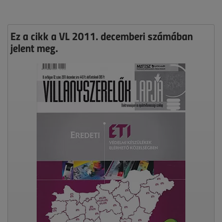
Ez a cikk a VL 2011. decemberi számában
jelent meg.