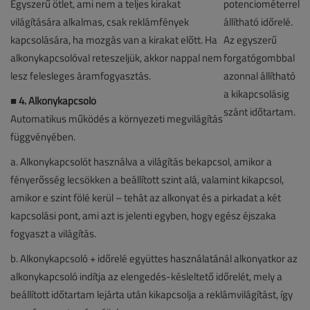
Egyszerű ötlet, ami nem a teljes kirakat
világítására alkalmas, csak reklámfények
kapcsolására, ha mozgás van a kirakat előtt. Ha
alkonykapcsolóval reteszeljük, akkor nappal nem
lesz felesleges áramfogyasztás.
■
4. Alkonykapcsoló
Automatikus működés a környezeti megvilágítás
függvényében.
a. Alkonykapcsolót használva a világítás bekapcsol, amikor a
fényerősség lecsökken a beállított szint alá, valamint kikapcsol,
amikor e szint fölé kerül – tehát az alkonyat és a pirkadat a két
kapcsolási pont, ami azt is jelenti egyben, hogy egész éjszaka
fogyaszt a világítás.
b. Alkonykapcsoló + időrelé együttes használatánál alkonyatkor az
alkonykapcsoló indítja az elengedés-késleltető időrelét, mely a
beállított időtartam lejárta után kikapcsolja a reklámvilágítást, így