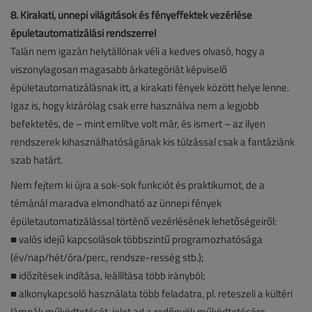
8. Kirakati, ünnepi világítások és fényeffektek vezérlése
épületautomatizálási rendszerrel
Talán nem igazán helytállónak véli a kedves olvasó, hogy a
viszonylagosan magasabb árkategóriát képviselő
épületautomatizálásnak itt, a kirakati fények között helye lenne.
Igaz is, hogy kizárólag csak erre használva nem a legjobb
befektetés, de – mint említve volt már, és ismert – az ilyen
rendszerek kihasználhatóságának kis túlzással csak a fantáziánk
szab határt.
Nem fejtem ki újra a sok-sok funkciót és praktikumot, de a
témánál maradva elmondható az ünnepi fények
épületautomatizálással történő vezérlésének lehetőségeiről:
■ valós idejű kapcsolások többszintű programozhatósága
(év/nap/hét/óra/perc, rendsze-resség stb.);
■ időzítések indítása, leállítása több irányból;
■ alkonykapcsoló használata több feladatra, pl. reteszeli a kültéri
lámpák működtetését, jelet ad a redőnyök működtetésére,