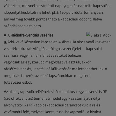
választani, melynél a számított napnyugta és napkelte kapcsolási
időpontját késleltetni is lehet, pl. ± 120 perc időtartományban,
amivel még tovább pontosítható a kapcsolási időpont, illetve
szándékosan eltolható.
■
7. Rádiófrekvenciás vezérlés
a.
Adó-vevő közvetlen kapcsolat (4. ábra) Ha nincs
vezeték a kirakati világítás utólagos vezérlőjelei
számára, vagy ha nem lehet vezetéket behúzni,
vagy csak az egyszerűbb megoldást választjuk, akkor
rádiófrekvenciás, vezeték nélküli vezérlés mellett dönthetünk. A
megoldás ismerős az előző lapszámokban megjelent
fűtésvezérlésből.
Az alkonykapcsoló reléjének záró kontaktusa egy univerzális RF-
(rádiófrekvenciás) bemeneti modul egyik csatornáját indítja
alkonyatkor. Az RF-adó bekapcsolási parancsot küld a relés
vevőmodul felé, melynek kontaktusai bekapcsolják a kirakat