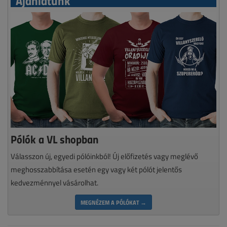
Ajánlatunk
Pólók a VL shopban
Válasszon új, egyedi pólóinkból! Új előfizetés vagy meglévő
meghosszabbítása esetén egy vagy két pólót jelentős
kedvezménnyel vásárolhat.
MEGNÉZEM A PÓLÓKAT →