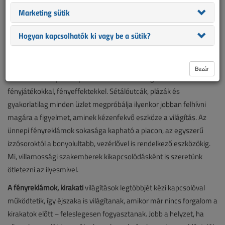
kirakatokban lépten-nyomon találkozunk a legkülönbözőbb
Marketing sütik
fényjátékokkal, fényeffektekkel. Sétálóutcák, plázák és
gyakorlatilag minden...
Hogyan kapcsolhatók ki vagy be a sütik?
Közelednek a decemberi ünnepek, lassan ünnepi hangulatba
kerülünk. Az ehhez tartozó tömeges bevásárló-körutak során a
Bezár
kirakatokban lépten-nyomon találkozunk a legkülönbözőbb
fényjátékokkal, fényeffektekkel. Sétálóutcák, plázák és
gyakorlatilag minden üzlet megpróbálja ilyenkor jobban felhívni
magára a figyelmet, aminek kézenfekvő eszköze a világítás. Az
ünnepi fényreklámok sokasága kapható a piacon, az egyszerű
izzósoroktól a bonyolultabb, vezérlővel is rendelkező eszközökig.
Mi, villamossági szakemberek kikapcsolódásként is szeretünk
ötletezni az ilyesmivel.
A fényreklámok, kirakati
világítások legtöbbjét kézi kapcsolóval
működtetik, így éjszaka is világítanak, amikor már nincs forgalom a
kirakatok előtt – feleslegesen fogyasztanak. Jobb a helyzet, ha