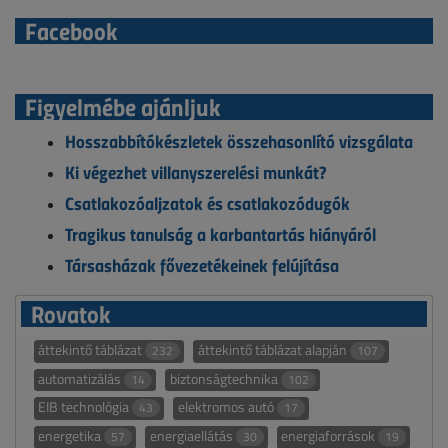
Facebook
Figyelmébe ajánljuk
Hosszabbítókészletek összehasonlító vizsgálata
Ki végezhet villanyszerelési munkát?
Csatlakozóaljzatok és csatlakozódugók
Tragikus tanulság a karbantartás hiányáról
Társasházak fővezetékeinek felújítása
Rovatok
áttekintő táblázat
áttekintő táblázat alapján
232
107
automatizálás
biztonságtechnika
14
102
EIB technológia
elektromos autó
43
17
energetika
energiaellátás
energiaforrások
57
30
19