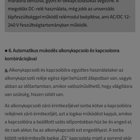
maradna behúzva, gyors ki-bekapcsolásokat végezne. A
megoldás DC-relé használata, még jobb az univerzális
tápfeszültséggel működő relémodul beépítése, ami AC/DC 12-
240 V feszültségtartományban működik.
■
6. Automatikus működés alkonykapcsoló és kapcsolóóra
kombinációjával
a.
Alkonykapcsoló és kapcsolóóra együttes használatakor az
alkonykapcsoló reléje egész éjjel behúzott állapotban van, vagyis
abban az időtartamban, amikor valószínűsíthető, hogy világításra
van szükség, hiszen sötét van.
Az alkonykapcsoló záró érintkezőjével sorba kötve a kapcsolóóra
reléjének záró érintkezőjét, azt a logikai működést kapjuk, amikor
a kapcsolóóra a beállított valós időpontokban húz be és enged el,
de csak akkor, ha az alkonykapcsoló ezt engedélyezi. A sorba
kötött reléérintkezők logikai „ÉS” kapcsolata miatt a sorrend akár