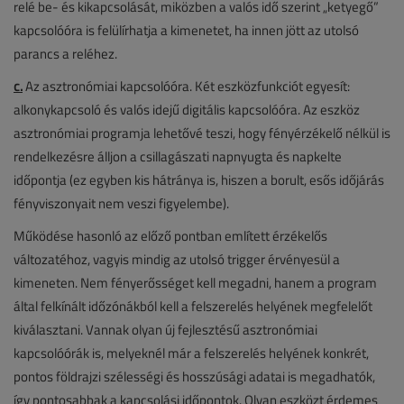
relé be- és kikapcsolását, miközben a valós idő szerint „ketyegő”
kapcsolóóra is felülírhatja a kimenetet, ha innen jött az utolsó
parancs a reléhez.
c.
Az asztronómiai kapcsolóóra. Két eszközfunkciót egyesít:
alkonykapcsoló és valós idejű digitális kapcsolóóra. Az eszköz
asztronómiai programja lehetővé teszi, hogy fényérzékelő nélkül is
rendelkezésre álljon a csillagászati napnyugta és napkelte
időpontja (ez egyben kis hátránya is, hiszen a borult, esős időjárás
fényviszonyait nem veszi figyelembe).
Működése hasonló az előző pontban említett érzékelős
változatéhoz, vagyis mindig az utolsó trigger érvényesül a
kimeneten. Nem fényerősséget kell megadni, hanem a program
által felkínált időzónákból kell a felszerelés helyének megfelelőt
kiválasztani. Vannak olyan új fejlesztésű asztronómiai
kapcsolóórák is, melyeknél már a felszerelés helyének konkrét,
pontos földrajzi szélességi és hosszúsági adatai is megadhatók,
így pontosabbak a kapcsolási időpontok. Olyan eszközt érdemes