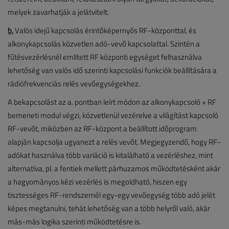
melyek zavarhatják a jelátvitelt.
b.
Valós idejű kapcsolás érintőképernyős RF-központtal, és
alkonykapcsolás közvetlen adó-vevő kapcsolattal. Szintén a
fűtésvezérlésnél említett RF központi egységet felhasználva
lehetőség van valós idő szerinti kapcsolási funkciók beállítására a
rádiófrekvenciás relés vevőegységekhez.
A bekapcsolást az a. pontban leírt módon az alkonykapcsoló + RF
bemeneti modul végzi, közvetlenül vezérelve a világítást kapcsoló
RF-vevőt, miközben az RF-központ a beállított időprogram
alapján kapcsolja ugyanezt a relés vevőt. Megjegyzendő, hogy RF-
adókat használva több variáció is kitalálható a vezérléshez, mint
alternatíva, pl. a fentiek mellett párhuzamos működtetésként akár
a hagyományos kézi vezérlés is megoldható, hiszen egy
tisztességes RF-rendszernél egy-egy vevőegység több adó jelét
képes megtanulni, tehát lehetőség van a több helyről való, akár
más-más logika szerinti működtetésre is.