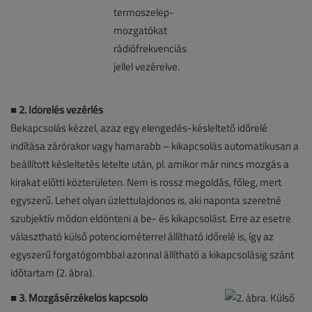
■ 2. Időrelés vezérlés
Bekapcsolás kézzel, azaz egy elengedés-késleltető időrelé
indítása zárórakor vagy hamarabb – kikapcsolás automatikusan a
beállított késleltetés letelte után, pl. amikor már nincs mozgás a
kirakat előtti közterületen. Nem is rossz megoldás, főleg, mert
egyszerű. Lehet olyan üzlettulajdonos is, aki naponta szeretné
szubjektív módon eldönteni a be- és kikapcsolást. Erre az esetre
választható külső potenciométerrel állítható időrelé is, így az
egyszerű forgatógombbal azonnal állítható a kikapcsolásig szánt
időtartam (2. ábra).
■
3. Mozgásérzékelős kapcsoló