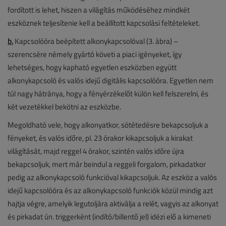
fordított is lehet, hiszen a világítás működéséhez mindkét
eszköznek teljesítenie kell a beállított kapcsolási feltételeket.
b.
Kapcsolóóra beépített alkonykapcsolóval (3. ábra) –
szerencsére némely gyártó követi a piaci igényeket, így
lehetséges, hogy kapható egyetlen eszközben együtt
alkonykapcsoló és valós idejű digitális kapcsolóóra. Egyetlen nem
túl nagy hátránya, hogy a fényérzékelőt külön kell felszerelni, és
két vezetékkel bekötni az eszközbe.
Megoldható vele, hogy alkonyatkor, sötétedésre bekapcsoljuk a
fényeket, és valós időre, pl. 23 órakor kikapcsoljuk a kirakat
világítását, majd reggel 4 órakor, szintén valós időre újra
bekapcsoljuk, mert már beindul a reggeli forgalom, pirkadatkor
pedig az alkonykapcsoló funkcióval kikapcsoljuk. Az eszköz a valós
idejű kapcsolóóra és az alkonykapcsoló funkciók közül mindig azt
hajtja végre, amelyik legutoljára aktiválja a relét, vagyis az alkonyat
és pirkadat ún. triggerként (indító/billentő jel) idézi elő a kimeneti