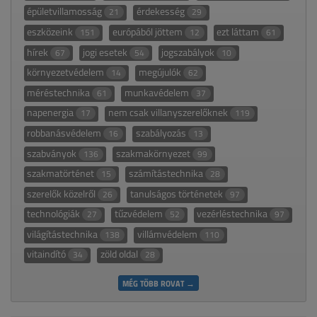
épületvillamosság
érdekesség
21
29
eszközeink
európából jöttem
ezt láttam
151
12
61
hírek
jogi esetek
jogszabályok
67
54
10
környezetvédelem
megújulók
14
62
méréstechnika
munkavédelem
61
37
napenergia
nem csak villanyszerelőknek
17
119
robbanásvédelem
szabályozás
16
13
szabványok
szakmakörnyezet
136
99
szakmatörténet
számítástechnika
15
28
szerelők közelről
tanulságos történetek
26
97
technológiák
tűzvédelem
vezérléstechnika
27
52
97
világítástechnika
villámvédelem
138
110
vitaindító
zöld oldal
34
28
MÉG TÖBB ROVAT →