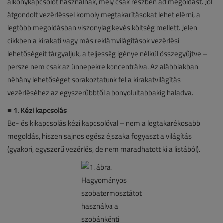
alkonykapcsolót használnak, mely csak részben ad megoldást. Jól
átgondolt vezérléssel komoly megtakarításokat lehet elérni, a
legtöbb megoldásban viszonylag kevés költség mellett. Jelen
cikkben a kirakati vagy más reklámvilágítások vezérlési
lehetőségeit tárgyaljuk, a teljesség igénye nélkül összegyűjtve –
persze nem csak az ünnepekre koncentrálva. Az alábbiakban
néhány lehetőséget sorakoztatunk fel a kirakatvilágítás
vezérléséhez az egyszerűbbtől a bonyolultabbakig haladva.
■
1. Kézi kapcsolás
Be- és kikapcsolás kézi kapcsolóval – nem a legtakarékosabb
megoldás, hiszen sajnos egész éjszaka fogyaszt a világítás
(gyakori, egyszerű vezérlés, de nem maradhatott ki a listából).