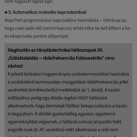
nem fogyaszt egész éjjel.
■
5. Automatikus működés kapcsolóórával
Napi/heti programozású kapcsolóóra használata – hátránya az,
hogy csak valós idő szerint kapcsol, tehát előre be kell állítani a be-
és kikapcsolás pontos időpontjait.
Kiegészítés az irányítástechnikai hétköznapok XII.
„fűtésátalakítás – rádiófrekvenciás fűtésvezérlés” című
íráshoz!
A jelzett leírásban hagyományos szobatermosztátot használva
a szobánkénti termoszelep-mozgatókat rádiófrekvenciás jellel
vezéreltük (emlékeztetőül mellékeljük az 1. ábrát). A kazán
indításához pedig egy diódás logikai VAGY hálózatot
alkalmaztunk, hogy bármelyik fűtőkör bekapcsolására a kazán
is begyújtson. A diódák gyakorlatilag egyutas, együtemű
egyenirányítást végeznek, a hálózati szinusz jel pozitív felét
engedik csak át. AC vezérlésű relét alkalmazva a relé nem