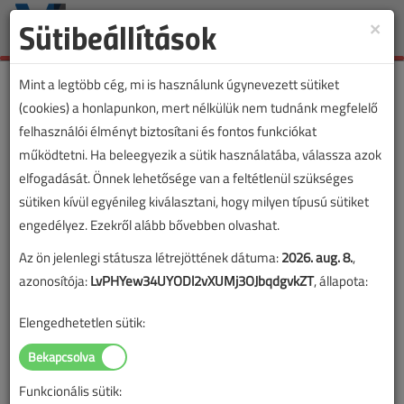
Sütibeállítások
×
Toggle
naviga
Mint a legtöbb cég, mi is használunk úgynevezett sütiket
(cookies) a honlapunkon, mert nélkülük nem tudnánk megfelelő
felhasználói élményt biztosítani és fontos funkciókat
működtetni. Ha beleegyezik a sütik használatába, válassza azok
elfogadását. Önnek lehetősége van a feltétlenül szükséges
sütiken kívül egyénileg kiválasztani, hogy milyen típusú sütiket
engedélyez. Ezekről alább bővebben olvashat.
Az ön jelenlegi státusza létrejöttének dátuma:
2026. aug. 8.
,
azonosítója:
LvPHYew34UYODl2vXUMj3OJbqdgvkZT
, állapota:
Elengedhetetlen sütik:
Funkcionális sütik:
Lapszám: