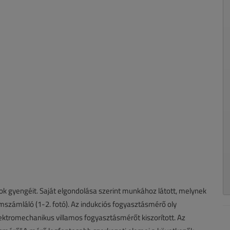
zok gyengéit. Saját elgondolása szerint munkához látott, melynek
számláló (1-2. fotó). Az indukciós fogyasztásmérő oly
ktromechanikus villamos fogyasztásmérőt kiszorított. Az