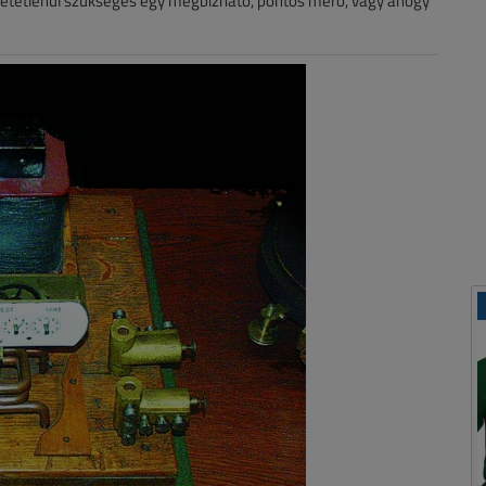
hetetlenül szükséges egy megbízható, pontos mérő, vagy ahogy