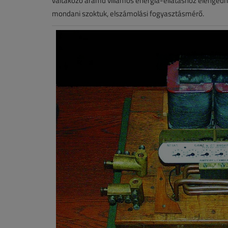
váltakozó áramú villamos energia-ellátáshoz elenged
mondani szoktuk, elszámolási fogyasztásmérő.