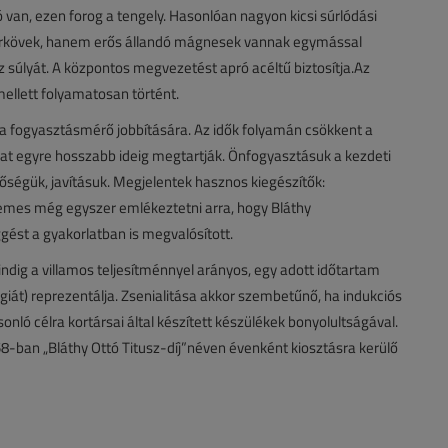
 van, ezen forog a tengely. Hasonlóan nagyon kicsi súrlódási
afírkövek, hanem erős állandó mágnesek vannak egymással
 súlyát. A központos megvezetést apró acéltű biztosítja.Az
ellett folyamatosan történt.
 a fogyasztásmérő jobbítására. Az idők folyamán csökkent a
t egyre hosszabb ideig megtartják. Önfogyasztásuk a kezdeti
őségük, javításuk. Megjelentek hasznos kiegészítők:
mes még egyszer emlékeztetni arra, hogy Bláthy
gést a gyakorlatban is megvalósított.
dig a villamos teljesítménnyel arányos, egy adott időtartam
giát) reprezentálja. Zsenialitása akkor szembetűnő, ha indukciós
ló célra kortársai által készített készülékek bonyolultságával.
-ban „Bláthy Ottó Titusz-díj”néven évenként kiosztásra kerülő