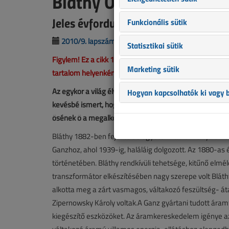
Bláthy Ottó Titusz és a
Jeles évfordulók, jeles események a
Funkcionális sütik
2010/9. lapszám
|
Chiovini György
|
6877 |
Statisztikai sütik
Figylem! Ez a cikk 16 éve frissült utoljára. A benne sze
Marketing sütik
tartalom helyenként hiányos lehet (képek, táblázatok st
Az egykor a világ élvonalába tartozó magyar elektrotech
Hogyan kapcsolhatók ki vagy b
kevésbé ismert, hogy a háztartásokban, intézményekbe
ősének ő a megalkotója.
Bláthy 1882-ben fejezte be egyetemi tanulmányait. Röv
Ganzhoz, ahol 1939-ig, haláláig dolgozott. Az 1880-as
történetében. Bláthy rendkívüli tehetsége, kitűnő elm
transzformátor elkészítésében nagy szerepe volt Bláth
alkotta meg a zárt vasmagos, váltakozó feszültség- átal
Zipernowsky Károly voltak.A Ganz gyártani tudott áram
kiegészítő eszközöket. Az áramkereskedelem igénye az