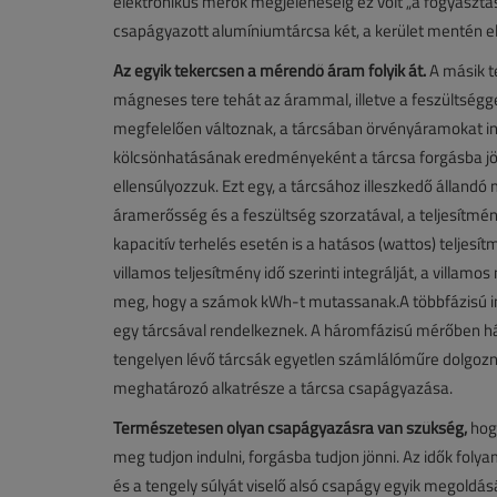
elektronikus mérők megjelenéséig ez volt „a fogyaszt
csapágyazott alumíniumtárcsa két, a kerület mentén e
Az egyik tekercsen a mérendő áram folyik át.
A másik t
mágneses tere tehát az árammal, illetve a feszültségg
megfelelően változnak, a tárcsában örvényáramokat 
kölcsönhatásának eredményeként a tárcsa forgásba jö
ellensúlyozzuk. Ezt egy, a tárcsához illeszkedő álland
áramerősség és a feszültség szorzatával, a teljesítmén
kapacitív terhelés esetén is a hatásos (wattos) teljesí
villamos teljesítmény idő szerinti integrálját, a villamo
meg, hogy a számok kWh-t mutassanak.A többfázisú 
egy tárcsával rendelkeznek. A háromfázisú mérőben h
tengelyen lévő tárcsák egyetlen számlálóműre dolgozn
meghatározó alkatrésze a tárcsa csapágyazása.
Természetesen olyan csapágyazásra van szükség,
hogy
meg tudjon indulni, forgásba tudjon jönni. Az idők fo
és a tengely súlyát viselő alsó csapágy egyik megoldá