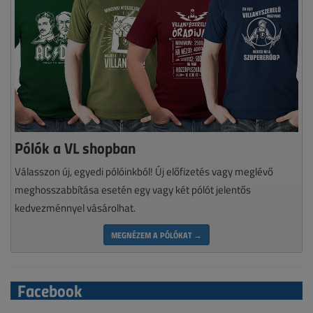
Pólók a VL shopban
Válasszon új, egyedi pólóinkból! Új előfizetés vagy meglévő
meghosszabbítása esetén egy vagy két pólót jelentős
kedvezménnyel vásárolhat.
MEGNÉZEM A PÓLÓKAT →
Facebook