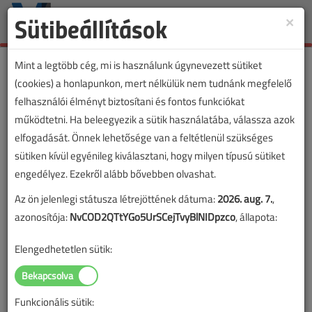
Sütibeállítások
×
Toggle
naviga
Mint a legtöbb cég, mi is használunk úgynevezett sütiket
(cookies) a honlapunkon, mert nélkülük nem tudnánk megfelelő
felhasználói élményt biztosítani és fontos funkciókat
működtetni. Ha beleegyezik a sütik használatába, válassza azok
elfogadását. Önnek lehetősége van a feltétlenül szükséges
sütiken kívül egyénileg kiválasztani, hogy milyen típusú sütiket
engedélyez. Ezekről alább bővebben olvashat.
Az ön jelenlegi státusza létrejöttének dátuma:
2026. aug. 7.
,
azonosítója:
NvCOD2QTtYGo5UrSCejTvyBlNIDpzco
, állapota:
Elengedhetetlen sütik:
Funkcionális sütik:
Lapszám: