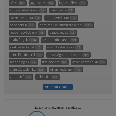
hírek
jogi esetek
jogszabályok
67
54
10
környezetvédelem
megújulók
14
62
méréstechnika
munkavédelem
61
37
napenergia
nem csak villanyszerelőknek
17
119
robbanásvédelem
szabályozás
16
13
szabványok
szakmakörnyezet
136
99
szakmatörténet
számítástechnika
15
28
szerelők közelről
tanulságos történetek
26
97
technológiák
tűzvédelem
vezérléstechnika
27
52
97
világítástechnika
villámvédelem
138
110
vitaindító
zöld oldal
34
28
MÉG TÖBB ROVAT →
Lapunkat rendszeresen szemlézi az