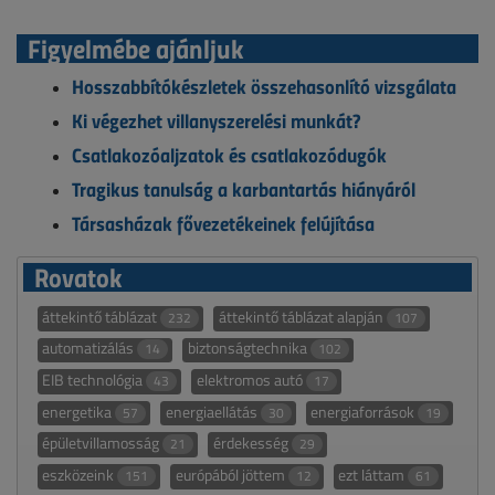
Figyelmébe ajánljuk
Hosszabbítókészletek összehasonlító vizsgálata
Ki végezhet villanyszerelési munkát?
Csatlakozóaljzatok és csatlakozódugók
Tragikus tanulság a karbantartás hiányáról
Társasházak fővezetékeinek felújítása
Rovatok
áttekintő táblázat
áttekintő táblázat alapján
232
107
automatizálás
biztonságtechnika
14
102
EIB technológia
elektromos autó
43
17
energetika
energiaellátás
energiaforrások
57
30
19
épületvillamosság
érdekesség
21
29
eszközeink
európából jöttem
ezt láttam
151
12
61