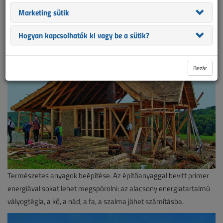
hétköznapi szalagcímek, amelyekkel megpróbálunk együtt élni,
Marketing sütik
pedig létezik másik választás is.
Hogyan kapcsolhatók ki vagy be a sütik?
Bezár
Természetes anyagok beépítése. Az építőanyaggal bevitt primer
energiával sokat lehet megspórolni: az alacsony energiatartalmú
vályogtégla, a kő, a nád, a fa, a szalma jöhet számításba.