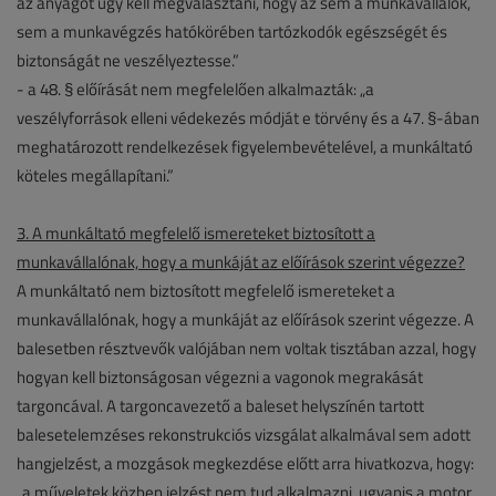
az anyagot úgy kell megválasztani, hogy az sem a munkavállalók,
sem a munkavégzés hatókörében tartózkodók egészségét és
biztonságát ne veszélyeztesse.”
- a 48. § előírását nem megfelelően alkalmazták: „a
veszélyforrások elleni védekezés módját e törvény és a 47. §-ában
meghatározott rendelkezések figyelembevételével, a munkáltató
köteles megállapítani.”
3. A munkáltató megfelelő ismereteket biztosított a
munkavállalónak, hogy a munkáját az előírások szerint végezze?
A munkáltató nem biztosított megfelelő ismereteket a
munkavállalónak, hogy a munkáját az előírások szerint végezze. A
balesetben résztvevők valójában nem voltak tisztában azzal, hogy
hogyan kell biztonságosan végezni a vagonok megrakását
targoncával. A targoncavezető a baleset helyszínén tartott
balesetelemzéses rekonstrukciós vizsgálat alkalmával sem adott
hangjelzést, a mozgások megkezdése előtt arra hivatkozva, hogy:
„a műveletek közben jelzést nem tud alkalmazni, ugyanis a motor