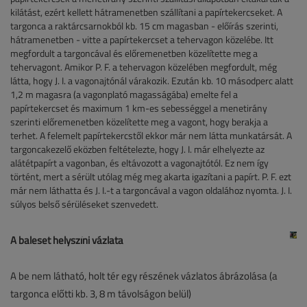
kilátást, ezért kellett hátramenetben szállítani a papírtekercseket. A
targonca a raktárcsarnokból kb. 15 cm magasban - előírás szerinti,
hátramenetben - vitte a papírtekercset a tehervagon közelébe. Itt
megfordult a targoncával és előremenetben közelítette meg a
tehervagont. Amikor P. F. a tehervagon közelében megfordult, még
látta, hogy J. I. a vagonajtónál várakozik. Ezután kb. 10 másodperc alatt
1,2 m magasra (a vagonplató magasságába) emelte fel a
papírtekercset és maximum 1 km-es sebességgel a menetirány
szerinti előremenetben közelítette meg a vagont, hogy berakja a
terhet. A felemelt papírtekercstől ekkor már nem látta munkatársát. A
targoncakezelő eközben feltételezte, hogy J. I. már elhelyezte az
alátétpapírt a vagonban, és eltávozott a vagonajtótól. Ez nem így
történt, mert a sérült utólag még meg akarta igazítani a papírt. P. F. ezt
már nem láthatta és J. I.-t a targoncával a vagon oldalához nyomta. J. I.
súlyos belső sérüléseket szenvedett.
A baleset helyszíni vázlata
A be nem látható, holt tér egy részének vázlatos ábrázolása (a
targonca előtti kb. 3, 8 m távolságon belül)