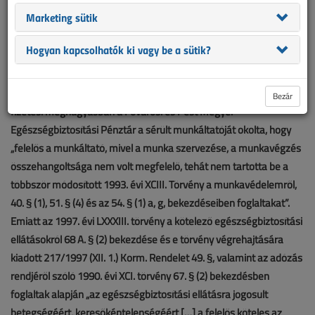
balesetből kifolyólag 200X. május X-től szeptember X-ig
Marketing sütik
keresőképtelen volt. Ez időszak alatt egy alkalommal kórházi
kezelésben részesült. Felgyógyulását követően a Fővárosi és Pest
Hogyan kapcsolhatók ki vagy be a sütik?
Megyei Egészségbiztosítási Pénztár 800 000 Ft
egészségbiztosítási ellátási költség megtérítését követelte a
dolgozót foglalkoztató M. Kft.-től (továbbiakban munkáltató). A
Bezár
fizetési meghagyásban a Fővárosi és Pest Megyei
Egészségbiztosítási Pénztár a sérült munkáltatóját okolta, hogy
„felelős a munkáltató, mivel a munka szervezése, a munkavégzés
összehangoltsága nem volt megfelelő, tehát nem tartotta be a
többször módosított 1993. évi XCIII. Törvény a munkavédelemről,
40. § (1), 51. § (4) és az 54. § (1) a, g, bekezdéseiben foglaltakat”.
Emiatt az 1997. évi LXXXIII. törvény a kötelező egészségbiztosítási
ellátásokról 68 A. § (2) bekezdése és e törvény végrehajtására
kiadott 217/1997 (XII. 1.) Korm. Rendelet 49. §, valamint az adózás
rendjéről szóló 1990. évi XCI. törvény 67. § (2) bekezdésben
foglaltak alapján „az egészségbiztosítási ellátásra jogosult
betegségéért, keresőképtelenségéért […] a felelős köteles az