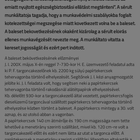
emiatt nyújtott egészségbiztosítási ellátást megtéríteni”. A sérült
munkáltatója tagadja, hogy a munkavédelmi szabályokba foglalt
kötelezettségei megszegése miatt következett volna be a baleset.
A baleset bekövetkezésének okaként kizárólag a sérült előírás
ellenes munkavégzését nevezte meg. A munkáltató vitatta a
kereset jogosságát és ezért pert indított.
A baleset bekövetkezésének előzményei
J. I. 200X. május X-én reggel 7-730-kor H. E. üzemvezető feladatul adta
ki P. F. targoncakezelőnek kb. 2200 kg súlyú papírtekercsek
tehervagonba történő elhelyezését. Segítőnek J. I. kézi anyagmozgatót
jelölte ki. J. I. feladata volt, hogy segítsen neki a papírtekercsek
tehervagonba történő rakodásnál alátétpapírok elhelyezésével.
Kb. délelőtt 930-kor a targoncakezelő által vezetett, papírtekercsfogós
dieselüzemű targoncával szállított papírtekercs tehervagonba történő
elhelyezése közben történt a baleset. A papírtekercs mintegy a 30. volt
aznap, és az utolsó abban a vagonban.
A papírtekercsek 140 cm átmérője és 190 cm magassága nem tette
lehetővé a menetirány szerinti szállítást, mivel kb. 120 cm-re volt a
targoncakezelő előtt és ezért nem látta az utat a targonca előtt. A
papírtekercsek a menetirány szerinti szállítási állapotban eltakarták a