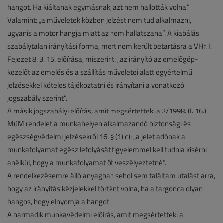
hangot. Ha kiáltanak egymásnak, azt nem hallották volna.”
Valamint: „a műveletek közben jelzést nem tud alkalmazni,
ugyanis a motor hangja miatt az nem hallatszana”. A kiabálás
szabálytalan irányítási forma, mert nem került betartásra a VHr. I.
Fejezet 8. 3. 15. előírása, miszerint: „az irányító az emelőgép-
kezelőt az emelés és a szállítás műveletei alatt egyértelmű
jelzésekkel köteles tájékoztatni és irányítani a vonatkozó
jogszabály szerint”.
A másik jogszabályi előírás, amit megsértettek: a 2/1998. (I. 16.)
MüM rendelet a munkahelyen alkalmazandó biztonsági és
egészségvédelmi jelzésekről 16. § (1) c): „a jelet adónak a
munkafolyamat egész lefolyását figyelemmel kell tudnia kísérni
anélkül, hogy a munkafolyamat őt veszélyeztetné”.
A rendelkezésemre álló anyagban sehol sem találtam utalást arra,
hogy az irányítás kézjelekkel történt volna, ha a targonca olyan
hangos, hogy elnyomja a hangot.
A harmadik munkavédelmi előírás, amit megsértettek: a