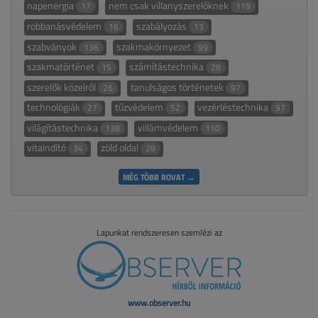
napenergia
nem csak villanyszerelőknek
17
119
robbanásvédelem
szabályozás
16
13
szabványok
szakmakörnyezet
136
99
szakmatörténet
számítástechnika
15
28
szerelők közelről
tanulságos történetek
26
97
technológiák
tűzvédelem
vezérléstechnika
27
52
97
világítástechnika
villámvédelem
138
110
vitaindító
zöld oldal
34
28
MÉG TÖBB ROVAT →
Lapunkat rendszeresen szemlézi az
www.observer.hu