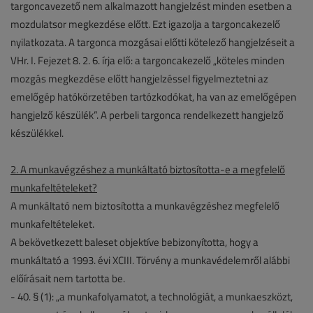
targoncavezető nem alkalmazott hangjelzést minden esetben a
mozdulatsor megkezdése előtt. Ezt igazolja a targoncakezelő
nyilatkozata. A targonca mozgásai előtti kötelező hangjelzéseit a
VHr. I. Fejezet 8. 2. 6. írja elő: a targoncakezelő „köteles minden
mozgás megkezdése előtt hangjelzéssel figyelmeztetni az
emelőgép hatókörzetében tartózkodókat, ha van az emelőgépen
hangjelző készülék”. A perbeli targonca rendelkezett hangjelző
készülékkel.
2. A munkavégzéshez a munkáltató biztosította-e a megfelelő
munkafeltételeket?
A munkáltató nem biztosította a munkavégzéshez megfelelő
munkafeltételeket.
A bekövetkezett baleset objektíve bebizonyította, hogy a
munkáltató a 1993. évi XCIII. Törvény a munkavédelemről alábbi
előírásait nem tartotta be.
- 40. § (1): „a munkafolyamatot, a technológiát, a munkaeszközt,