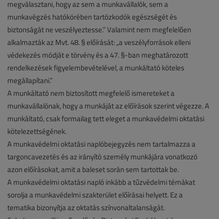
megválasztani, hogy az sem a munkavállalók, sem a
munkavégzés hatókörében tartózkodók egészségét és
biztonságát ne veszélyeztesse.” Valamint nem megfelelően
alkalmazták az Mvt. 48. § előírását: „a veszélyforrások elleni
védekezés módját e törvény és a 47. §-ban meghatározott
rendelkezések figyelembevételével, a munkáltató köteles
megállapítani.”
A munkáltató nem biztosított megfelelő ismereteket a
munkavállalónak, hogy a munkáját az előírások szerint végezze. A
munkáltató, csak formailag tett eleget a munkavédelmi oktatási
kötelezettségének.
A munkavédelmi oktatási naplóbejegyzés nem tartalmazza a
targoncavezetés és az irányító személy munkájára vonatkozó
azon előírásokat, amit a baleset során sem tartottak be.
A munkavédelmi oktatási napló inkább a tűzvédelmi témákat
sorolja a munkavédelmi szakterület előírásai helyett. Ez a
tematika bizonyítja az oktatás színvonaltalanságát.