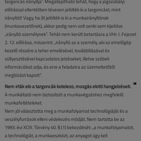
targoncás irányítja”. Megállapítható tehát, hogy a jogszabályi
előírással ellentétben tévesen jelölték ki a targoncást, mint
irányítót! Vagy, ha őt jelölték is ki a munkairányítónak
(munkavezetőnek), akkor pedig nem volt senki sem kijelölve
„irányító személynek”. Tehát nem került betartásra a VHr. I. Fejezet
2. 12. előírása, miszerint: „irányító az a személy, aki az emelőgép
kezelő részére a teher emelésével, továbbításával és
süllyesztésével kapcsolatos jelzéseket, illetve szóbeli
információkat adja, és erre a feladatra az üzemeltetőtől
megbízást kapott”.
Nem írták elő a targoncák kötelező, mozgás előtti hangjelzéseit.
A munkáltató nem biztosított a munkavégzéshez megfelelő
munkafeltételeket.
Nem jól választotta meg a munkafolyamat technológiáját és a
veszélyforrások elleni védekezés módját. Nem tartotta be az
1993. évi XCIII. Törvény 40. § (1) bekezdését: „a munkafolyamatot,
a technológiát, a munkaeszközt, az anyagot úgy kell