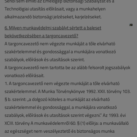
Sehol sem említi az Emelőgép Biztonsági Szabályzat és a
Technológiai utasítás előírásait, vagy a munkahelyen
alkalmazandó biztonsági jelzéseket, karjelzéseket.
6. Milyen munkavédelmi szabályt sértett a baleset
bekövetkezésében a targoncavezető?
A targoncavezető nem végezte munkáját a tőle elvárható
szakértelemmel és gondossággal a munkájára vonatkozó
szabályok, előírások és utasítások szerint.
A targoncavezető nem tartotta be az alább felsorolt jogszabályok
vonatkozó előírásait.
1. A targoncavezető nem végezte munkáját a tőle elvárható
szakértelemmel. A Munka Törvénykönyve 1992. XXII. törvény 103.
§ b. szerint: „a dolgozó köteles a munkáját az elvárható
szakértelemmel és gondossággal, a munkájára vonatkozó
szabályok, előírások és utasítások szerint végezni.” Az 1993. évi
XCIII. törvény A munkavédelemről 60. § (1) előírja: a munkavállaló
az egészséget nem veszélyeztető és biztonságos munka