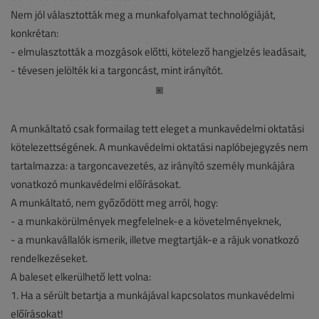
Nem jól választották meg a munkafolyamat technológiáját,
konkrétan:
- elmulasztották a mozgások előtti, kötelező hangjelzés leadásait,
- tévesen jelölték ki a targoncást, mint irányítót.
A munkáltató csak formailag tett eleget a munkavédelmi oktatási
kötelezettségének. A munkavédelmi oktatási naplóbejegyzés nem
tartalmazza: a targoncavezetés, az irányító személy munkájára
vonatkozó munkavédelmi előírásokat.
A munkáltató, nem győződött meg arról, hogy:
- a munkakörülmények megfelelnek-e a követelményeknek,
- a munkavállalók ismerik, illetve megtartják-e a rájuk vonatkozó
rendelkezéseket.
A baleset elkerülhető lett volna:
1. Ha a sérült betartja a munkájával kapcsolatos munkavédelmi
előírásokat!