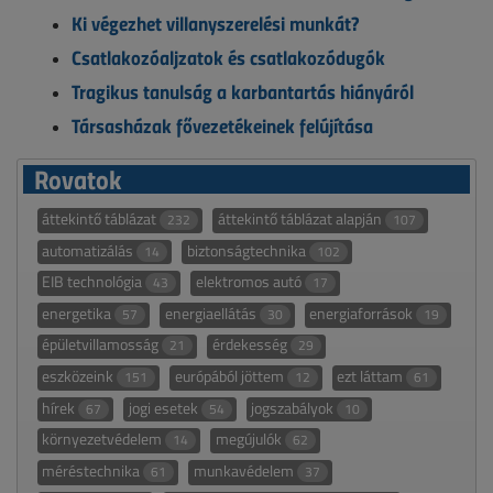
Ki végezhet villanyszerelési munkát?
Csatlakozóaljzatok és csatlakozódugók
Tragikus tanulság a karbantartás hiányáról
Társasházak fővezetékeinek felújítása
Rovatok
áttekintő táblázat
áttekintő táblázat alapján
232
107
automatizálás
biztonságtechnika
14
102
EIB technológia
elektromos autó
43
17
energetika
energiaellátás
energiaforrások
57
30
19
épületvillamosság
érdekesség
21
29
eszközeink
európából jöttem
ezt láttam
151
12
61
hírek
jogi esetek
jogszabályok
67
54
10
környezetvédelem
megújulók
14
62
méréstechnika
munkavédelem
61
37