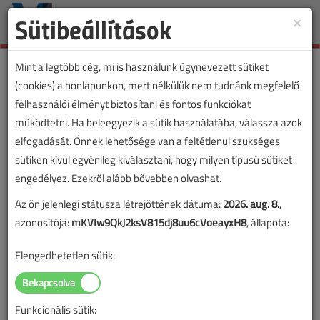
Sütibeállítások
×
Toggle
naviga
Mint a legtöbb cég, mi is használunk úgynevezett sütiket
(cookies) a honlapunkon, mert nélkülük nem tudnánk megfelelő
felhasználói élményt biztosítani és fontos funkciókat
működtetni. Ha beleegyezik a sütik használatába, válassza azok
elfogadását. Önnek lehetősége van a feltétlenül szükséges
sütiken kívül egyénileg kiválasztani, hogy milyen típusú sütiket
engedélyez. Ezekről alább bővebben olvashat.
Az ön jelenlegi státusza létrejöttének dátuma:
2026. aug. 8.
,
azonosítója:
mKVIw9QkJ2ksV815dj8uu6cVoeayxH8
, állapota:
Elengedhetetlen sütik:
Funkcionális sütik:
Lapszám: