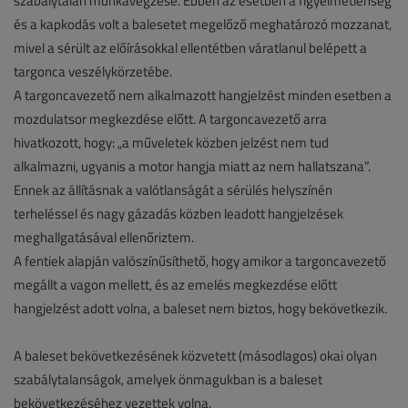
szabálytalan munkavégzése. Ebben az esetben a figyelmetlenség
és a kapkodás volt a balesetet megelőző meghatározó mozzanat,
mivel a sérült az előírásokkal ellentétben váratlanul belépett a
targonca veszélykörzetébe.
A targoncavezető nem alkalmazott hangjelzést minden esetben a
mozdulatsor megkezdése előtt. A targoncavezető arra
hivatkozott, hogy: „a műveletek közben jelzést nem tud
alkalmazni, ugyanis a motor hangja miatt az nem hallatszana”.
Ennek az állításnak a valótlanságát a sérülés helyszínén
terheléssel és nagy gázadás közben leadott hangjelzések
meghallgatásával ellenőriztem.
A fentiek alapján valószínűsíthető, hogy amikor a targoncavezető
megállt a vagon mellett, és az emelés megkezdése előtt
hangjelzést adott volna, a baleset nem biztos, hogy bekövetkezik.
A baleset bekövetkezésének közvetett (másodlagos) okai olyan
szabálytalanságok, amelyek önmagukban is a baleset
bekövetkezéséhez vezettek volna.