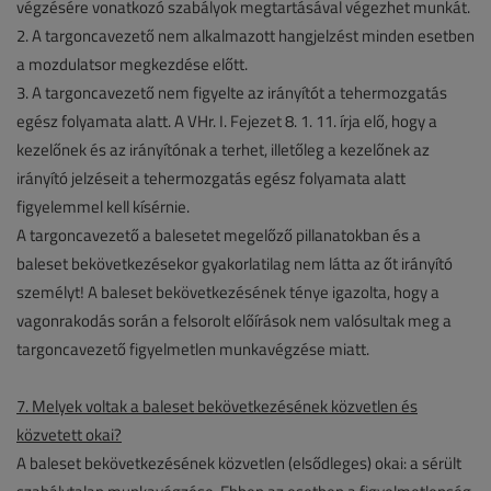
végzésére vonatkozó szabályok megtartásával végezhet munkát.
2. A targoncavezető nem alkalmazott hangjelzést minden esetben
a mozdulatsor megkezdése előtt.
3. A targoncavezető nem figyelte az irányítót a tehermozgatás
egész folyamata alatt. A VHr. I. Fejezet 8. 1. 11. írja elő, hogy a
kezelőnek és az irányítónak a terhet, illetőleg a kezelőnek az
irányító jelzéseit a tehermozgatás egész folyamata alatt
figyelemmel kell kísérnie.
A targoncavezető a balesetet megelőző pillanatokban és a
baleset bekövetkezésekor gyakorlatilag nem látta az őt irányító
személyt! A baleset bekövetkezésének ténye igazolta, hogy a
vagonrakodás során a felsorolt előírások nem valósultak meg a
targoncavezető figyelmetlen munkavégzése miatt.
7. Melyek voltak a baleset bekövetkezésének közvetlen és
közvetett okai?
A baleset bekövetkezésének közvetlen (elsődleges) okai: a sérült