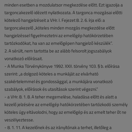
minden esetben a mozdulatsor megkezdése előtt. Ezt igazolja a
targoncakezelő idézett nyilatkozata. A targonca mozgásai előtti
kötelező hangjelzéseit a VHr. I. Fejezet 8. 2. 6. írja elő: a
targoncakezelő „köteles minden mozgás megkezdése előtt
hangjelzéssel figyelmeztetni az emelőgép hatókörzetében
tartózkodókat, ha van az emelőgépen hangjelző készülék”.
2. A sérült, nem tartotta be az alább felsorolt jogszabályok
vonatkozó előírásait.
- A Munka Törvénykönyve 1992. XXII. törvény 103. § b. előírása
szerint: „a dolgozó köteles a munkáját az elvárható
szakértelemmel és gondossággal, a munkájára vonatkozó
szabályok, előírások és utasítások szerint végezni.”
- a VHr. 8. 1. 8. A teher megemelése, haladása előtt és alatt a
kezelő jelzésére az emelőgép hatókörzetében tartózkodó személy
köteles úgy eltávolodni, hogy az emelőgép és az emelt teher őt ne
veszélyeztesse.
- 8. 1. 11. A kezelőnek és az irányítónak a terhet, illetőleg a