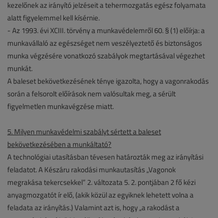
kezelőnek az irányító jelzéseit a tehermozgatás egész folyamata
alatt figyelemmel kell kísérnie.
- Az 1993. évi XCIII. törvény a munkavédelemről 60. § (1) előírja: a
munkavállaló az egészséget nem veszélyeztető és biztonságos
munka végzésére vonatkozó szabályok megtartásával végezhet
munkát.
A baleset bekövetkezésének ténye igazolta, hogy a vagonrakodás
során a felsorolt előírások nem valósultak meg, a sérült
figyelmetlen munkavégzése miatt.
5. Milyen munkavédelmi szabályt sértett a baleset
bekövetkezésében a munkáltató?
A technológiai utasításban tévesen határozták meg az irányítási
feladatot. A Készáru rakodási munkautasítás „Vagonok
megrakása tekercsekkel” 2. változata 5. 2. pontjában 2 fő kézi
anyagmozgatót ír elő, (akik közül az egyiknek lehetett volna a
feladata az irányítás.) Valamint azt is, hogy „a rakodást a