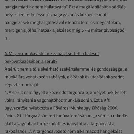
hangja miatt az nem hallatszana”. Ezt a megállapítását a sérülés
helyszínén terheléssel és nagy gázadás közben leadott
hangjelzések meghallgatásával ellenőriztem, és megcáfolom,
mert igenis jól hallhatóak a jelzések még 5 - 8 méter távolságból
is.
4. Milyen munkavédelmi szabályt sértett a baleset
bekövetkezésében a sérült?
A sérült nem a tőle elvárható szakértelemmel és gondossággal, a
munkájára vonatkozó szabályok, előírások és utasítások szerint
végezte munkáját.
1. A sérült nem figyelt a közeledő targoncára, amelyet neki kellett
volna irányítani a vagonajtóhoz munkája során. Ezt a Kft.
ügyvezetője nyilatkozta a Fővárosi Munkaügyi Bíróság 200X.
június 21-i tárgyalásán tett tanúvallomásában: „a sérült a rakodás
alatt a vagonban tartózkodott és irányította a targoncást a
rakodáshoz…”. A targoncavezető nem alkalmazott hangjelzést