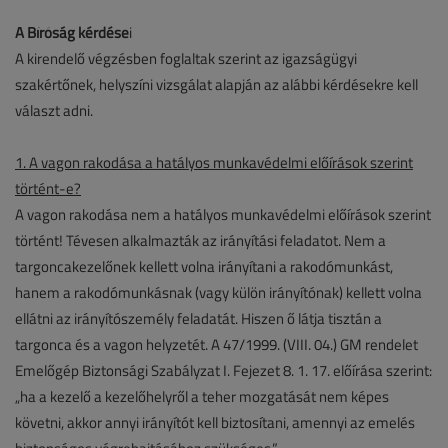
A Bíróság kérdése
i
A kirendelő végzésben foglaltak szerint az igazságügyi
szakértőnek, helyszíni vizsgálat alapján az alábbi kérdésekre kell
választ adni.
1. A vagon rakodása a hatályos munkavédelmi előírások szerint
történt-e?
A vagon rakodása nem a hatályos munkavédelmi előírások szerint
történt! Tévesen alkalmazták az irányítási feladatot. Nem a
targoncakezelőnek kellett volna irányítani a rakodómunkást,
hanem a rakodómunkásnak (vagy külön irányítónak) kellett volna
ellátni az irányítószemély feladatát. Hiszen ő látja tisztán a
targonca és a vagon helyzetét. A 47/1999. (VIII. 04.) GM rendelet
Emelőgép Biztonsági Szabályzat I. Fejezet 8. 1. 17. előírása szerint:
„ha a kezelő a kezelőhelyről a teher mozgatását nem képes
követni, akkor annyi irányítót kell biztosítani, amennyi az emelés