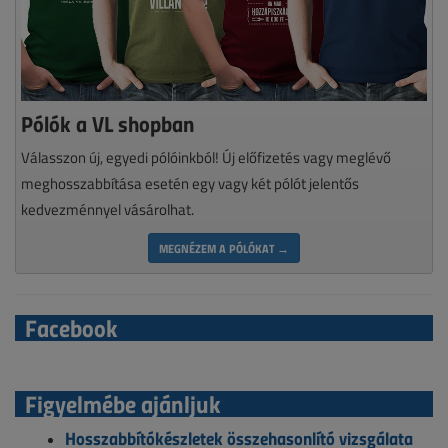
Pólók a VL shopban
Válasszon új, egyedi pólóinkból! Új előfizetés vagy meglévő
meghosszabbítása esetén egy vagy két pólót jelentős
kedvezménnyel vásárolhat.
MEGNÉZEM A PÓLÓKAT →
Facebook
Figyelmébe ajánljuk
Hosszabbítókészletek összehasonlító vizsgálata