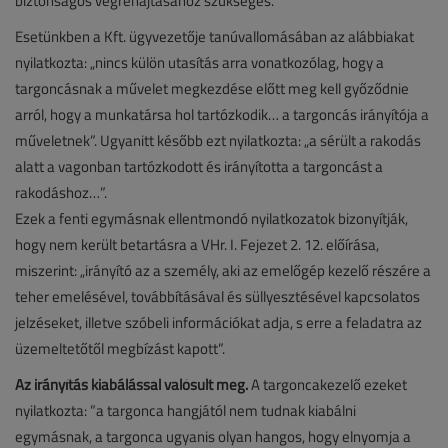
biztonságos végrehajtásához szükséges.”
Esetünkben a Kft. ügyvezetője tanúvallomásában az alábbiakat
nyilatkozta: „nincs külön utasítás arra vonatkozólag, hogy a
targoncásnak a művelet megkezdése előtt meg kell győződnie
arról, hogy a munkatársa hol tartózkodik… a targoncás irányítója a
műveletnek”. Ugyanitt később ezt nyilatkozta: „a sérült a rakodás
alatt a vagonban tartózkodott és irányította a targoncást a
rakodáshoz…”.
Ezek a fenti egymásnak ellentmondó nyilatkozatok bizonyítják,
hogy nem került betartásra a VHr. I. Fejezet 2. 12. előírása,
miszerint: „irányító az a személy, aki az emelőgép kezelő részére a
teher emelésével, továbbításával és süllyesztésével kapcsolatos
jelzéseket, illetve szóbeli információkat adja, s erre a feladatra az
üzemeltetőtől megbízást kapott”.
Az irányítás kiabálással valósult meg.
A targoncakezelő ezeket
nyilatkozta: ”a targonca hangjától nem tudnak kiabálni
egymásnak, a targonca ugyanis olyan hangos, hogy elnyomja a