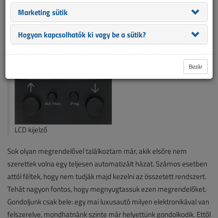
rendszerünket és segítségével még több kényelmi funkciót
Marketing sütik
valósíthatunk meg.
Hogyan kapcsolhatók ki vagy be a sütik?
Bezár
LCD kijelző
Sok olyan megrendelővel találkoztam már, akik elsőre nem
szerettek volna egy teljesen automatizált házat. Számos esetben
attól féltek, hogy nem tudják majd kezelni az összetett rendszert.
Tehát nagyon fontos, hogy megnyugtassuk ezen megrendelőket.
Gondoljunk csak bele: egy mai luxusautó milyen elektronikával van
felszerelve, mondhatnánk szinte már helyettünk gondolkodik. Ettől