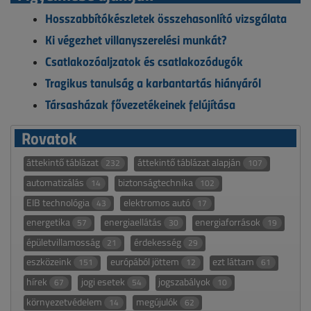
Hosszabbítókészletek összehasonlító vizsgálata
Ki végezhet villanyszerelési munkát?
Csatlakozóaljzatok és csatlakozódugók
Tragikus tanulság a karbantartás hiányáról
Társasházak fővezetékeinek felújítása
Rovatok
áttekintő táblázat
áttekintő táblázat alapján
232
107
automatizálás
biztonságtechnika
14
102
EIB technológia
elektromos autó
43
17
energetika
energiaellátás
energiaforrások
57
30
19
épületvillamosság
érdekesség
21
29
eszközeink
európából jöttem
ezt láttam
151
12
61
hírek
jogi esetek
jogszabályok
67
54
10
környezetvédelem
megújulók
14
62