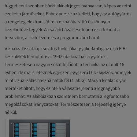
függetlenül azonban bárki, akinek jogosítványa van, képes vezetni
ezeket a járműveket. Ehhez persze az kellett, hogy az autógyártók
a rengeteg elektronikát felhasználóbaráttá és könnyen
kezelhetővé tegyék. A családi házak esetében ez a feladat a
tervezőre, a kivitelezőre és a programozóra hárul.
Vizualizálással kapcsolatos funkciókat gyakorlatilag az első EIB-
készülékek bemutatása, 1992 óta kínálnak a gyártók.
Természetesen nagyon sokat fejlődött a technika az elmúlt 16
évben, de ma is léteznek egészen egyszerű LCD-kijelzők, amelyek
mint vizualizálás használhatók fel (1. ábra). Mára a kínálat olyan
mértéket öltött, hogy szinte a választás jelenti a legnagyobb
problémát. Az alábbiakban szeretném bemutatni a legfontosabb
megoldásokat, irányzatokat. Természetesen a teljesség igénye
nélkül.