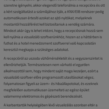
szeretne igényelni, akkor elegendő telefonálnia a recepcióra és ott
a kért szolgáltatást a számlájához írják, a KNX/EIB rendszer pedig
automatikusan értesíti azokat az ajtó nyitókat, melyeknek
mostantól hozzáférést kell biztosítaniuk a vendég számára.
Mindezt akár úgy is lehet intézni, hogy a recepciósnak hozzá sem
kell nyúlnia a vizualizáló szoftverünkhöz, hiszen az a háttérben is
futhat és a hotel menedzsment szoftverrel való kapcsolatán
keresztül megkapja a szükséges adatokat.
A recepcióról az uszoda vízhőmérsékletét és a vegyszerszintet is
ellenőrizhetjük. Természetesen nem várható el egyetlen
alkalmazottól sem, hogy mindent saját maga kezeljen, ezért a
vizualizáló szoftver előre programozott utasításokat végez,
folyamatosan figyeli az üzem- és hibaállapotokat, és ezeknek
megfelelően automatikusan üzemelteti az egész épület
valamennyi elektromos és gépészeti berendezését.
A karbantartók helyiségében lévő vizualizálás azonban eltér a