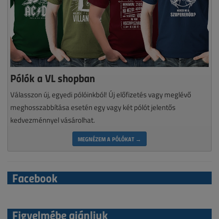
Pólók a VL shopban
Válasszon új, egyedi pólóinkból! Új előfizetés vagy meglévő
meghosszabbítása esetén egy vagy két pólót jelentős
kedvezménnyel vásárolhat.
MEGNÉZEM A PÓLÓKAT →
Facebook
Figyelmébe ajánljuk