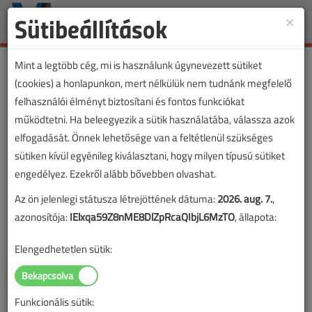
Sütibeállítások
×
Toggle
naviga
Mint a legtöbb cég, mi is használunk úgynevezett sütiket
(cookies) a honlapunkon, mert nélkülük nem tudnánk megfelelő
felhasználói élményt biztosítani és fontos funkciókat
működtetni. Ha beleegyezik a sütik használatába, válassza azok
elfogadását. Önnek lehetősége van a feltétlenül szükséges
sütiken kívül egyénileg kiválasztani, hogy milyen típusú sütiket
engedélyez. Ezekről alább bővebben olvashat.
Az ön jelenlegi státusza létrejöttének dátuma:
2026. aug. 7.
,
azonosítója:
IElxqa59Z8nME8DlZpRcaQIbjL6MzTO
, állapota:
Elengedhetetlen sütik:
Funkcionális sütik:
Lapszám: