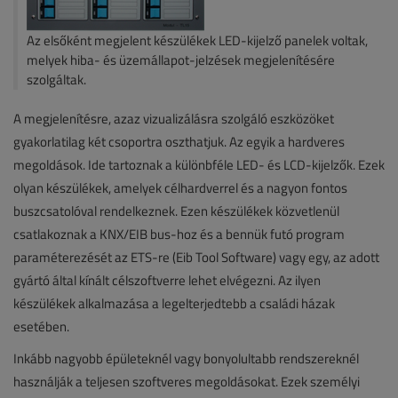
Az elsőként megjelent készülékek LED-kijelző panelek voltak,
melyek hiba- és üzemállapot-jelzések megjelenítésére
szolgáltak.
A megjelenítésre, azaz vizualizálásra szolgáló eszközöket
gyakorlatilag két csoportra oszthatjuk. Az egyik a hardveres
megoldások. Ide tartoznak a különbféle LED- és LCD-kijelzők. Ezek
olyan készülékek, amelyek célhardverrel és a nagyon fontos
buszcsatolóval rendelkeznek. Ezen készülékek közvetlenül
csatlakoznak a KNX/EIB bus-hoz és a bennük futó program
paraméterezését az ETS-re (Eib Tool Software) vagy egy, az adott
gyártó által kínált célszoftverre lehet elvégezni. Az ilyen
készülékek alkalmazása a legelterjedtebb a családi házak
esetében.
Inkább nagyobb épületeknél vagy bonyolultabb rendszereknél
használják a teljesen szoftveres megoldásokat. Ezek személyi