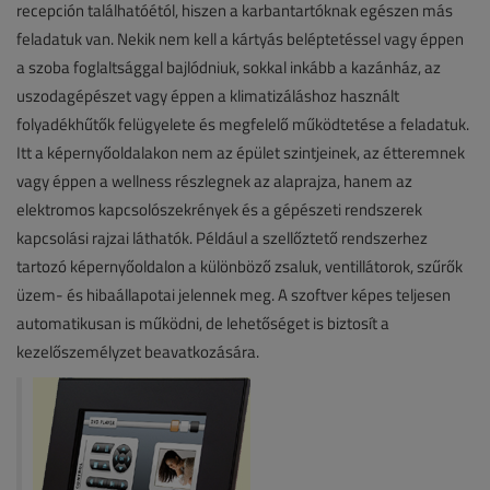
recepción találhatóétól, hiszen a karbantartóknak egészen más
feladatuk van. Nekik nem kell a kártyás beléptetéssel vagy éppen
a szoba foglaltsággal bajlódniuk, sokkal inkább a kazánház, az
uszodagépészet vagy éppen a klimatizáláshoz használt
folyadékhűtők felügyelete és megfelelő működtetése a feladatuk.
Itt a képernyőoldalakon nem az épület szintjeinek, az étteremnek
vagy éppen a wellness részlegnek az alaprajza, hanem az
elektromos kapcsolószekrények és a gépészeti rendszerek
kapcsolási rajzai láthatók. Például a szellőztető rendszerhez
tartozó képernyőoldalon a különböző zsaluk, ventillátorok, szűrők
üzem- és hibaállapotai jelennek meg. A szoftver képes teljesen
automatikusan is működni, de lehetőséget is biztosít a
kezelőszemélyzet beavatkozására.