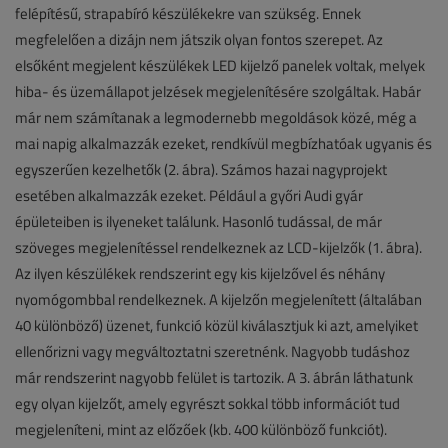
felépítésű, strapabíró készülékekre van szükség. Ennek
megfelelően a dizájn nem játszik olyan fontos szerepet. Az
elsőként megjelent készülékek LED kijelző panelek voltak, melyek
hiba- és üzemállapot jelzések megjelenítésére szolgáltak. Habár
már nem számítanak a legmodernebb megoldások közé, még a
mai napig alkalmazzák ezeket, rendkívül megbízhatóak ugyanis és
egyszerűen kezelhetők (2. ábra). Számos hazai nagyprojekt
esetében alkalmazzák ezeket. Például a győri Audi gyár
épületeiben is ilyeneket találunk. Hasonló tudással, de már
szöveges megjelenítéssel rendelkeznek az LCD-kijelzők (1. ábra).
Az ilyen készülékek rendszerint egy kis kijelzővel és néhány
nyomógombbal rendelkeznek. A kijelzőn megjelenített (általában
40 különböző) üzenet, funkció közül kiválasztjuk ki azt, amelyiket
ellenőrizni vagy megváltoztatni szeretnénk. Nagyobb tudáshoz
már rendszerint nagyobb felület is tartozik. A 3. ábrán láthatunk
egy olyan kijelzőt, amely egyrészt sokkal több információt tud
megjeleníteni, mint az előzőek (kb. 400 különböző funkciót).