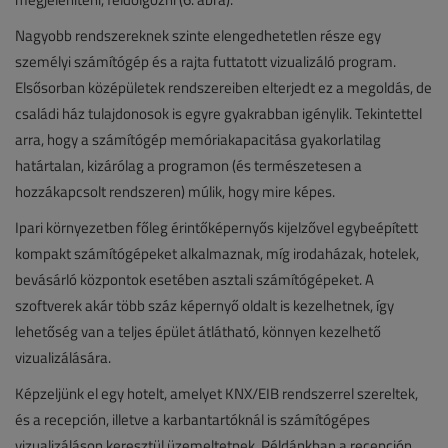
Nagyobb rendszereknek szinte elengedhetetlen része egy
személyi számítógép és a rajta futtatott vizualizáló program.
Elsősorban középületek rendszereiben elterjedt ez a megoldás, de
családi ház tulajdonosok is egyre gyakrabban igénylik. Tekintettel
arra, hogy a számítógép memóriakapacitása gyakorlatilag
határtalan, kizárólag a programon (és természetesen a
hozzákapcsolt rendszeren) múlik, hogy mire képes.
Ipari környezetben főleg érintőképernyős kijelzővel egybeépített
kompakt számítógépeket alkalmaznak, míg irodaházak, hotelek,
bevásárló központok esetében asztali számítógépeket. A
szoftverek akár több száz képernyő oldalt is kezelhetnek, így
lehetőség van a teljes épület átlátható, könnyen kezelhető
vizualizálására.
Képzeljünk el egy hotelt, amelyet KNX/EIB rendszerrel szereltek,
és a recepción, illetve a karbantartóknál is számítógépes
vizualizáláson keresztül üzemeltetnek. Példánkban a recepción