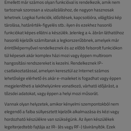
Emellett már számos olyan funkcióval is rendelkezik, amik nem
tartoznak szorosan a vizualizáláshoz, de nagyon hasznosak
lehetnek. Logikai funkciók, időzítések, kapcsolóóra, világítási kép
tárolása, határérték-figyelés stb.: ilyen és ezekhez hasonló
funkciókat képes ellátni a készülék. Jelenleg a 4. ábrán láthatóhoz
hasonló kijelzők számítanak a legkorszerűbbnek, amelyek már
érintőképernyővel rendelkeznek és az előbb felsorolt funkciókon
túl képesek akár komplex házi mozi vagy éppen multiroom
hangosítási rendszereket is kezelni. Rendelkeznek IP-
csatlakoztatással, amelyen keresztül az Internet számos
lehetősége elérhető és akár e-maileket is fogadhat vagy éppen
megjelenítheti a lakóhelyünkre vonatkozó, várható időjárást, a
tőzsdei adatokat, vagy éppen a helyi mozi műsorát.
Vannak olyan helyzetek, amikor kényelmi szempontokból nem
elegendő a falba süllyesztett kijelzők alkalmazása és kézi vagy
hordozható készülékre van szükségünk. Az ilyen készülékek
legelterjedtebb fajtája az IR- (és vagy RF-) távirányítók. Ezek