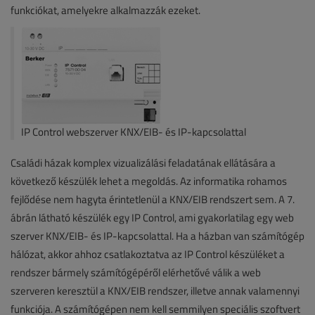
funkciókat, amelyekre alkalmazzák ezeket.
IP Control webszerver KNX/EIB- és IP-kapcsolattal
Családi házak komplex vizualizálási feladatának ellátására a
következő készülék lehet a megoldás. Az informatika rohamos
fejlődése nem hagyta érintetlenül a KNX/EIB rendszert sem. A 7.
ábrán látható készülék egy IP Control, ami gyakorlatilag egy web
szerver KNX/EIB- és IP-kapcsolattal. Ha a házban van számítógép
hálózat, akkor ahhoz csatlakoztatva az IP Control készüléket a
rendszer bármely számítógépéről elérhetővé válik a web
szerveren keresztül a KNX/EIB rendszer, illetve annak valamennyi
funkciója. A számítógépen nem kell semmilyen speciális szoftvert