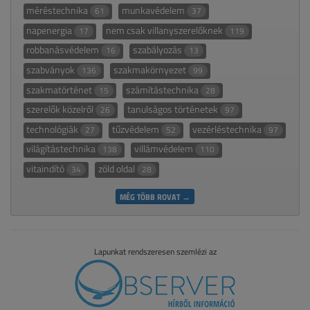
méréstechnika
munkavédelem
61
37
napenergia
nem csak villanyszerelőknek
17
119
robbanásvédelem
szabályozás
16
13
szabványok
szakmakörnyezet
136
99
szakmatörténet
számítástechnika
15
28
szerelők közelről
tanulságos történetek
26
97
technológiák
tűzvédelem
vezérléstechnika
27
52
97
világítástechnika
villámvédelem
138
110
vitaindító
zöld oldal
34
28
MÉG TÖBB ROVAT →
Lapunkat rendszeresen szemlézi az