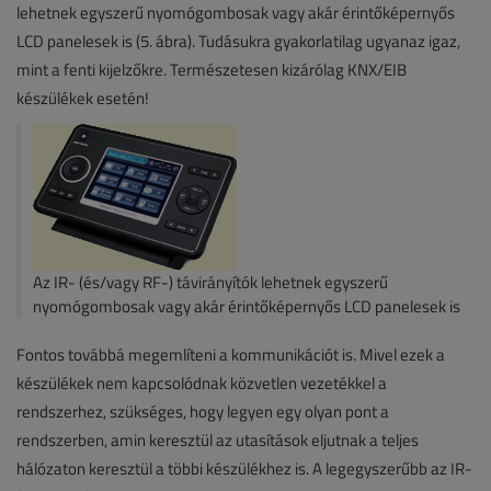
lehetnek egyszerű nyomógombosak vagy akár érintőképernyős
LCD panelesek is (5. ábra). Tudásukra gyakorlatilag ugyanaz igaz,
mint a fenti kijelzőkre. Természetesen kizárólag KNX/EIB
készülékek esetén!
Az IR- (és/vagy RF-) távirányítók lehetnek egyszerű
nyomógombosak vagy akár érintőképernyős LCD panelesek is
Fontos továbbá megemlíteni a kommunikációt is. Mivel ezek a
készülékek nem kapcsolódnak közvetlen vezetékkel a
rendszerhez, szükséges, hogy legyen egy olyan pont a
rendszerben, amin keresztül az utasítások eljutnak a teljes
hálózaton keresztül a többi készülékhez is. A legegyszerűbb az IR-