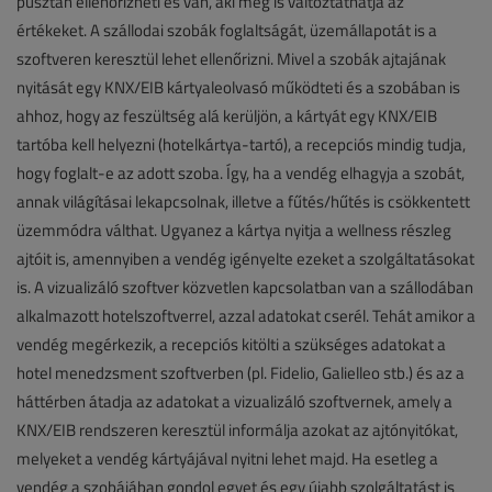
pusztán ellenőrizheti és van, aki meg is változtathatja az
értékeket. A szállodai szobák foglaltságát, üzemállapotát is a
szoftveren keresztül lehet ellenőrizni. Mivel a szobák ajtajának
nyitását egy KNX/EIB kártyaleolvasó működteti és a szobában is
ahhoz, hogy az feszültség alá kerüljön, a kártyát egy KNX/EIB
tartóba kell helyezni (hotelkártya-tartó), a recepciós mindig tudja,
hogy foglalt-e az adott szoba. Így, ha a vendég elhagyja a szobát,
annak világításai lekapcsolnak, illetve a fűtés/hűtés is csökkentett
üzemmódra válthat. Ugyanez a kártya nyitja a wellness részleg
ajtóit is, amennyiben a vendég igényelte ezeket a szolgáltatásokat
is. A vizualizáló szoftver közvetlen kapcsolatban van a szállodában
alkalmazott hotelszoftverrel, azzal adatokat cserél. Tehát amikor a
vendég megérkezik, a recepciós kitölti a szükséges adatokat a
hotel menedzsment szoftverben (pl. Fidelio, Galielleo stb.) és az a
háttérben átadja az adatokat a vizualizáló szoftvernek, amely a
KNX/EIB rendszeren keresztül informálja azokat az ajtónyitókat,
melyeket a vendég kártyájával nyitni lehet majd. Ha esetleg a
vendég a szobájában gondol egyet és egy újabb szolgáltatást is