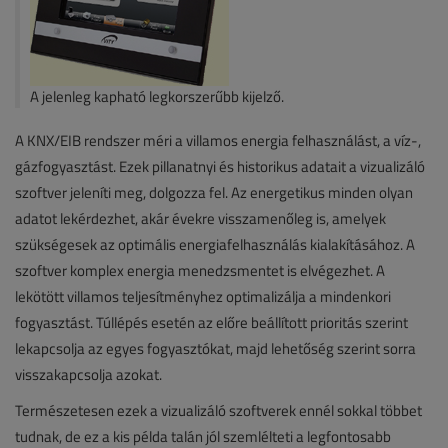
A jelenleg kapható legkorszerűbb kijelző.
A KNX/EIB rendszer méri a villamos energia felhasználást, a víz-,
gázfogyasztást. Ezek pillanatnyi és historikus adatait a vizualizáló
szoftver jeleníti meg, dolgozza fel. Az energetikus minden olyan
adatot lekérdezhet, akár évekre visszamenőleg is, amelyek
szükségesek az optimális energiafelhasználás kialakításához. A
szoftver komplex energia menedzsmentet is elvégezhet. A
lekötött villamos teljesítményhez optimalizálja a mindenkori
fogyasztást. Túllépés esetén az előre beállított prioritás szerint
lekapcsolja az egyes fogyasztókat, majd lehetőség szerint sorra
visszakapcsolja azokat.
Természetesen ezek a vizualizáló szoftverek ennél sokkal többet
tudnak, de ez a kis példa talán jól szemlélteti a legfontosabb