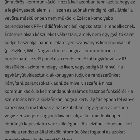
(infavörös) kommunikáció. Hozzá kell azonban tenni azt is, hogy ez
a legkényesebb elem is. Hiszen az adónak mindig rá kell „látnia” a
vevőre, máskülönben nem működik. Ezért a komolyabb
berendezések RF- (rádiófrekvenciás) kapcsolattal is rendelkeznek.
Érdemes olyan készüléket választani, amely nem egy gyártó saját
kódját használja, hanem valamilyen szabványos kommunikációt
(pl. ZigBee, Wifi). Nagyon fontos, hogy a kommunikáció a
hordozható kezelő panel és a rendszer között egyirányú: az IR-
készülékek szinte mindegyike ilyen, vagy pedig kétirányú. Ha
egyirányút választunk, akkor ugyan tudjuk a rendszerünket
irányítani, parancsokat kiadni, de mivel visszafelé nincs
kommunikáció, le kell mondanunk számos hasznos funkcióról. Ha
szeretnénk látni a kijelzőnkön, hogy a kertvilágítás éppen fel van-e
kapcsolva, hány fok van a hálószobában vagy éppen az uszoda
vegyszerszintjére vagyunk kíváncsiak, akkor mindenképpen
kétirányú kapcsolatra van szükségünk. A kijelzőnek képesnek kell
lennie a rendszer által közölt információkat fogadni és azokat
megjeleníteni, feldolgozni (6. ábra).