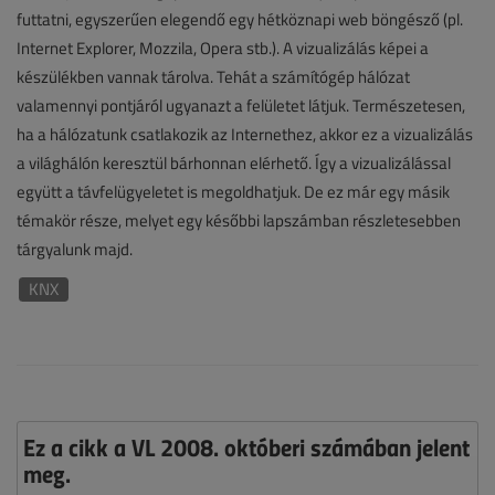
futtatni, egyszerűen elegendő egy hétköznapi web böngésző (pl.
Internet Explorer, Mozzila, Opera stb.). A vizualizálás képei a
készülékben vannak tárolva. Tehát a számítógép hálózat
valamennyi pontjáról ugyanazt a felületet látjuk. Természetesen,
ha a hálózatunk csatlakozik az Internethez, akkor ez a vizualizálás
a világhálón keresztül bárhonnan elérhető. Így a vizualizálással
együtt a távfelügyeletet is megoldhatjuk. De ez már egy másik
témakör része, melyet egy későbbi lapszámban részletesebben
tárgyalunk majd.
KNX
Ez a cikk a VL 2008. októberi számában jelent
meg.