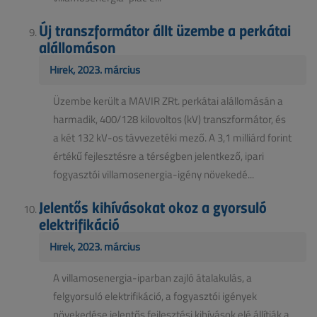
Új transzformátor állt üzembe a perkátai
alállomáson
Hírek, 2023. március
Üzembe került a MAVIR ZRt. perkátai alállomásán a
harmadik, 400/128 kilovoltos (kV) transzformátor, és
a két 132 kV-os távvezetéki mező. A 3,1 milliárd forint
értékű fejlesztésre a térségben jelentkező, ipari
fogyasztói villamosenergia-igény növekedé...
Jelentős kihívásokat okoz a gyorsuló
elektrifikáció
Hírek, 2023. március
A villamosenergia-iparban zajló átalakulás, a
felgyorsuló elektrifikáció, a fogyasztói igények
növekedése jelentős fejlesztési kihívások elé állítják a