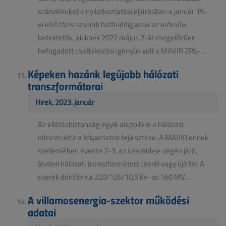
szándékukat a nyilatkoztatási eljárásban a január 15-
ei első fázis szerinti határidőig azok az erőművi
befektetők, akiknek 2022 május 2-át megelőzően
befogadott csatlakozási igényük volt a MAVIR ZRt.-...
Képeken hazánk legújabb hálózati
transzformátorai
Hírek, 2023. január
Az ellátásbiztonság egyik alappilére a hálózati
infrastruktúra folyamatos fejlesztése. A MAVIR ennek
szellemében évente 2-3, az üzemideje végén járó,
átviteli hálózati transzformátort cserél vagy újít fel. A
cserék döntően a 220/126/10,5 kV-os 160 MV...
A villamosenergia-szektor működési
adatai