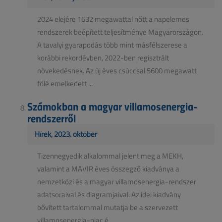
2024 elejére 1632 megawattal nőtt a napelemes
rendszerek beépített teljesítménye Magyarországon.
A tavalyi gyarapodás több mint másfélszerese a
korábbi rekordévben, 2022-ben regisztrált
növekedésnek. Az új éves csúccsal 5600 megawatt
fölé emelkedett ...
Számokban a magyar villamosenergia-
rendszerről
Hírek, 2023. október
Tizennegyedik alkalommal jelent meg a MEKH,
valamint a MAVIR éves összegző kiadványa a
nemzetközi és a magyar villamosenergia-rendszer
adatsoraival és diagramjaival. Az idei kiadvány
bővített tartalommal mutatja be a szervezett
villamosenergia-piac é...