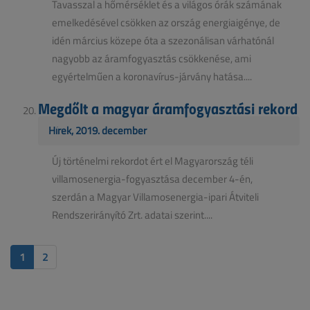
Tavasszal a hőmérséklet és a világos órák számának
emelkedésével csökken az ország energiaigénye, de
idén március közepe óta a szezonálisan várhatónál
nagyobb az áramfogyasztás csökkenése, ami
egyértelműen a koronavírus-járvány hatása....
Megdőlt a magyar áramfogyasztási rekord
Hírek, 2019. december
Új történelmi rekordot ért el Magyarország téli
villamosenergia-fogyasztása december 4-én,
szerdán a Magyar Villamosenergia-ipari Átviteli
Rendszerirányító Zrt. adatai szerint....
1
2