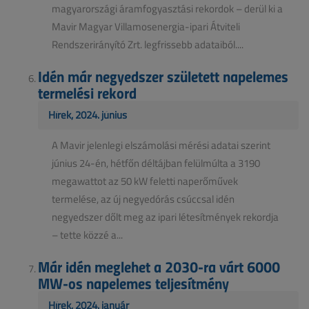
magyarországi áramfogyasztási rekordok – derül ki a
Mavir Magyar Villamosenergia-ipari Átviteli
Rendszerirányító Zrt. legfrissebb adataiból....
Idén már negyedszer született napelemes
termelési rekord
Hírek, 2024. június
A Mavir jelenlegi elszámolási mérési adatai szerint
június 24-én, hétfőn déltájban felülmúlta a 3190
megawattot az 50 kW feletti naperőművek
termelése, az új negyedórás csúccsal idén
negyedszer dőlt meg az ipari létesítmények rekordja
– tette közzé a...
Már idén meglehet a 2030-ra várt 6000
MW-os napelemes teljesítmény
Hírek, 2024. január