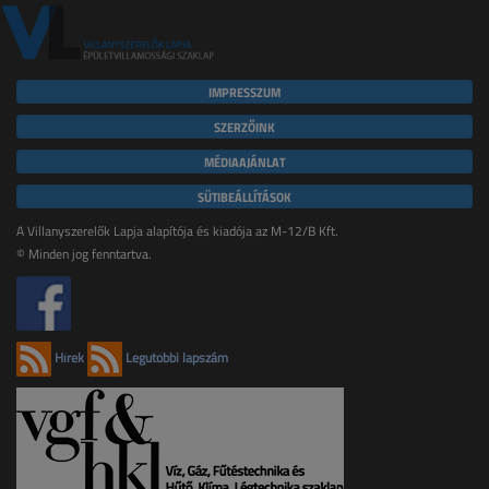
IMPRESSZUM
SZERZŐINK
MÉDIAAJÁNLAT
SÜTIBEÁLLÍTÁSOK
A Villanyszerelők Lapja alapítója és kiadója az M-12/B Kft.
© Minden jog fenntartva.
Hírek
Legutóbbi lapszám