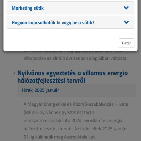
naperőművek termeléséről
Marketing sütik
Hírek, 2025. február
Hogyan kapcsolhatók ki vagy be a sütik?
2025. január 1-től a MAVIR ZRt. új adatszolgáltatásai
lehetővé teszik a háztartási kiserőmű (HMKE) és a
saját célra termelő (SCTE) ipari naperőművek
Bezár
termelési adatainak megfigyelését. Ezen termelők
elterjedése az elmúlt évtizedben alapjaiban változta...
Nyilvános egyeztetés a villamos energia
hálózatfejlesztési tervről
Hírek, 2025. január
A Magyar Energetikai és Közmű-szabályozási Hivatal
(MEKH) nyilvános egyeztetést tart a
rendszerhasználókkal a 2024. évi villamos energia
hálózatfejlesztési tervről. Az érdekeltek 2025. január
31-ig küldhetik meg észrevételeiket...