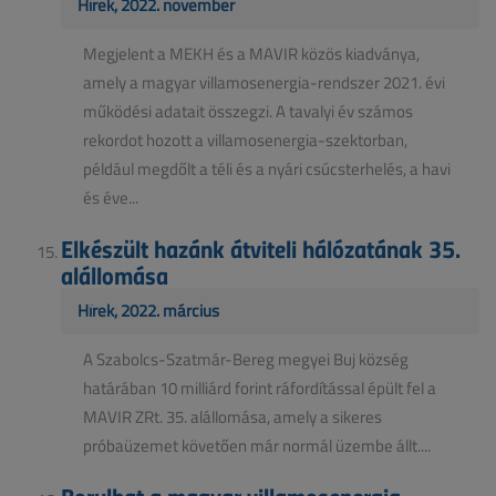
Hírek, 2022. november
Megjelent a MEKH és a MAVIR közös kiadványa,
amely a magyar villamosenergia-rendszer 2021. évi
működési adatait összegzi. A tavalyi év számos
rekordot hozott a villamosenergia-szektorban,
például megdőlt a téli és a nyári csúcsterhelés, a havi
és éve...
Elkészült hazánk átviteli hálózatának 35.
alállomása
Hírek, 2022. március
A Szabolcs-Szatmár-Bereg megyei Buj község
határában 10 milliárd forint ráfordítással épült fel a
MAVIR ZRt. 35. alállomása, amely a sikeres
próbaüzemet követően már normál üzembe állt....
Borulhat a magyar villamosenergia-