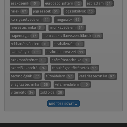
eszközeink
európából jöttem
ezt láttam
151
12
61
hírek
jogi esetek
jogszabályok
67
54
10
környezetvédelem
megújulók
14
62
méréstechnika
munkavédelem
61
37
napenergia
nem csak villanyszerelőknek
17
119
robbanásvédelem
szabályozás
16
13
szabványok
szakmakörnyezet
136
99
szakmatörténet
számítástechnika
15
28
szerelők közelről
tanulságos történetek
26
97
technológiák
tűzvédelem
vezérléstechnika
27
52
97
világítástechnika
villámvédelem
138
110
vitaindító
zöld oldal
34
28
MÉG TÖBB ROVAT →