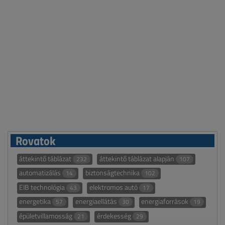
Rovatok
áttekintő táblázat
áttekintő táblázat alapján
232
107
automatizálás
biztonságtechnika
14
102
EIB technológia
elektromos autó
43
17
energetika
energiaellátás
energiaforrások
57
30
19
épületvillamosság
érdekesség
21
29