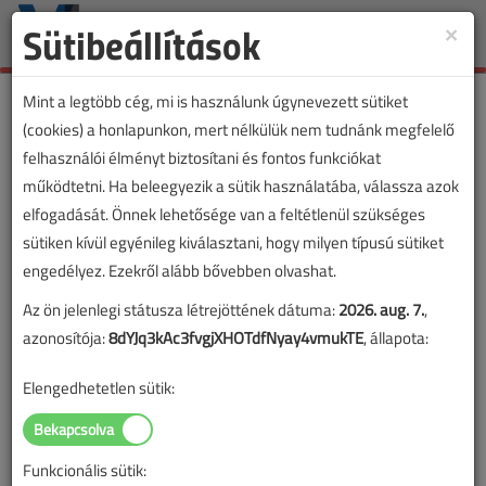
Sütibeállítások
×
Toggle
naviga
Mint a legtöbb cég, mi is használunk úgynevezett sütiket
(cookies) a honlapunkon, mert nélkülük nem tudnánk megfelelő
felhasználói élményt biztosítani és fontos funkciókat
működtetni. Ha beleegyezik a sütik használatába, válassza azok
elfogadását. Önnek lehetősége van a feltétlenül szükséges
sütiken kívül egyénileg kiválasztani, hogy milyen típusú sütiket
engedélyez. Ezekről alább bővebben olvashat.
Az ön jelenlegi státusza létrejöttének dátuma:
2026. aug. 7.
,
azonosítója:
8dYJq3kAc3fvgjXHOTdfNyay4vmukTE
, állapota:
Elengedhetetlen sütik:
Funkcionális sütik: