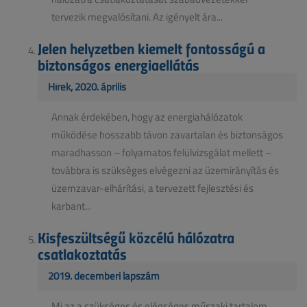
tervezik megvalósítani. Az igényelt ára...
Jelen helyzetben kiemelt fontosságú a
biztonságos energiaellátás
Hírek, 2020. április
Annak érdekében, hogy az energiahálózatok
működése hosszabb távon zavartalan és biztonságos
maradhasson – folyamatos felülvizsgálat mellett –
továbbra is szükséges elvégezni az üzemirányítás és
üzemzavar-elhárítási, a tervezett fejlesztési és
karbant...
Kisfeszültségű közcélú hálózatra
csatlakoztatás
2019. decemberi lapszám
Mi az a szükséges és elégséges műszaki tartalom,