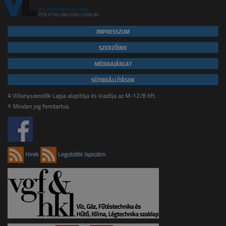
IMPRESSZUM
SZERZŐINK
MÉDIAAJÁNLAT
SÜTIBEÁLLÍTÁSOK
A Villanyszerelők Lapja alapítója és kiadója az M-12/B Kft.
© Minden jog fenntartva.
Hírek
Legutóbbi lapszám