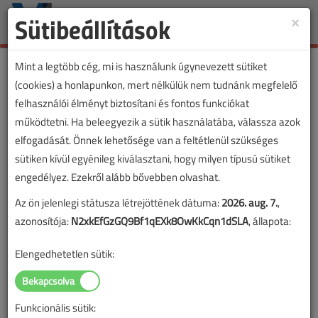
Sütibeállítások
×
Toggle
naviga
Mint a legtöbb cég, mi is használunk úgynevezett sütiket
(cookies) a honlapunkon, mert nélkülük nem tudnánk megfelelő
felhasználói élményt biztosítani és fontos funkciókat
működtetni. Ha beleegyezik a sütik használatába, válassza azok
elfogadását. Önnek lehetősége van a feltétlenül szükséges
sütiken kívül egyénileg kiválasztani, hogy milyen típusú sütiket
engedélyez. Ezekről alább bővebben olvashat.
Az ön jelenlegi státusza létrejöttének dátuma:
2026. aug. 7.
,
azonosítója:
N2xkEfGzGQ9Bf1qEXk8OwKkCqn1dSLA
, állapota:
Elengedhetetlen sütik:
Funkcionális sütik: