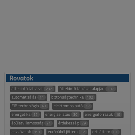
Rovatok
áttekintő táblázat
áttekintő táblázat alapján
232
107
automatizálás
biztonságtechnika
14
102
EIB technológia
elektromos autó
43
17
energetika
energiaellátás
energiaforrások
57
30
19
épületvillamosság
érdekesség
21
29
eszközeink
európából jöttem
ezt láttam
151
12
61