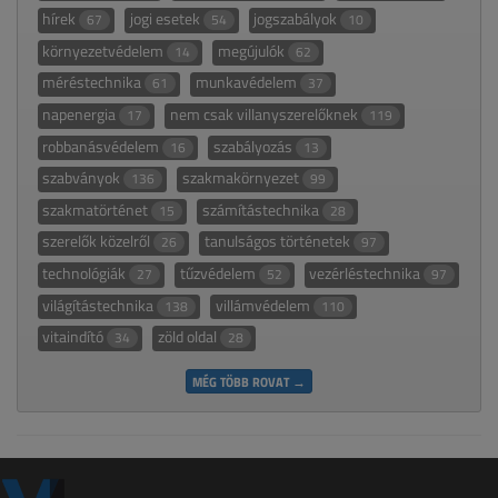
hírek
jogi esetek
jogszabályok
67
54
10
környezetvédelem
megújulók
14
62
méréstechnika
munkavédelem
61
37
napenergia
nem csak villanyszerelőknek
17
119
robbanásvédelem
szabályozás
16
13
szabványok
szakmakörnyezet
136
99
szakmatörténet
számítástechnika
15
28
szerelők közelről
tanulságos történetek
26
97
technológiák
tűzvédelem
vezérléstechnika
27
52
97
világítástechnika
villámvédelem
138
110
vitaindító
zöld oldal
34
28
MÉG TÖBB ROVAT →