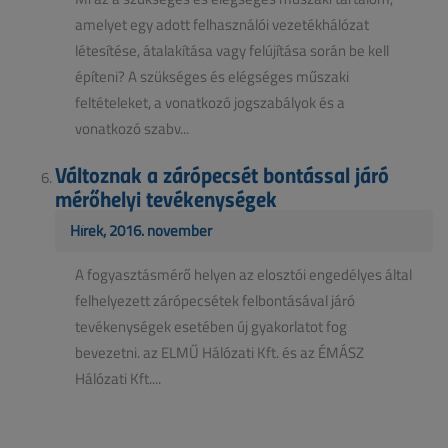
amelyet egy adott felhasználói vezetékhálózat
létesítése, átalakítása vagy felújítása során be kell
építeni? A szükséges és elégséges műszaki
feltételeket, a vonatkozó jogszabályok és a
vonatkozó szabv...
Változnak a zárópecsét bontással járó
mérőhelyi tevékenységek
Hírek, 2016. november
A fogyasztásmérő helyen az elosztói engedélyes által
felhelyezett zárópecsétek felbontásával járó
tevékenységek esetében új gyakorlatot fog
bevezetni. az ELMŰ Hálózati Kft. és az ÉMÁSZ
Hálózati Kft....