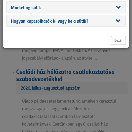
Hírek, 2022. május
Marketing sütik
A hálózati engedélyesek 2022. május 2-án
Hogyan kapcsolhatók ki vagy be a sütik?
közzétették a nagyfeszültségű és a
nagy/középfeszültségű transzformátorállomásokhoz
Bezár
rendelt aktuális szabad kapacitásokat 0
megavoltamper (MVA) mértékben. Az érvényes
jogszabályi előírások alapján, az átviteli...
Családi ház hálózatra csatlakoztatása
szabadvezetékkel
2020. július-augusztusi lapszám
Újabb példaesetet ismertetünk, amelyen keresztül
megvizsgáljuk, hogy mik a hálózatra
csatlakoztatással szemben támasztott
követelmények. Esetünkben egy új családi ház
hálózatra csatlakoztatását szabadvezetékkel