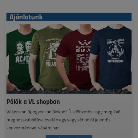
Ajánlatunk
Pólók a VL shopban
Válasszon új, egyedi pólóinkból! Új előfizetés vagy meglévő
meghosszabbítása esetén egy vagy két pólót jelentős
kedvezménnyel vásárolhat.