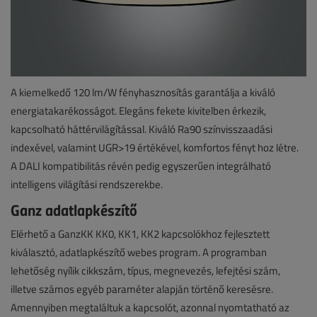
A kiemelkedő 120 lm/W fényhasznosítás garantálja a kiváló
energiatakarékosságot. Elegáns fekete kivitelben érkezik,
kapcsolható háttérvilágítással. Kiváló Ra90 színvisszaadási
indexével, valamint UGR>19 értékével, komfortos fényt hoz létre.
A DALI kompatibilitás révén pedig egyszerűen integrálható
intelligens világítási rendszerekbe.
Ganz adatlapkészítő
Elérhető a GanzKK KK0, KK1, KK2 kapcsolókhoz fejlesztett
kiválasztó, adatlapkészítő webes program. A programban
lehetőség nyílik cikkszám, típus, megnevezés, lefejtési szám,
illetve számos egyéb paraméter alapján történő keresésre.
Amennyiben megtaláltuk a kapcsolót, azonnal nyomtatható az