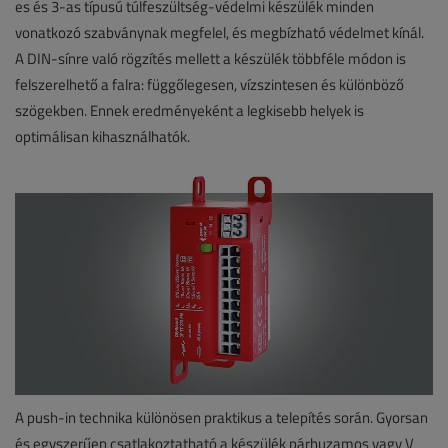
es és 3-as típusú túlfeszültség-védelmi készülék minden
vonatkozó szabványnak megfelel, és megbízható védelmet kínál.
A DIN-sínre való rögzítés mellett a készülék többféle módon is
felszerelhető a falra: függőlegesen, vízszintesen és különböző
szögekben. Ennek eredményeként a legkisebb helyek is
optimálisan kihasználhatók.
A push-in technika különösen praktikus a telepítés során. Gyorsan
és egyszerűen csatlakoztatható a készülék párhuzamos vagy V