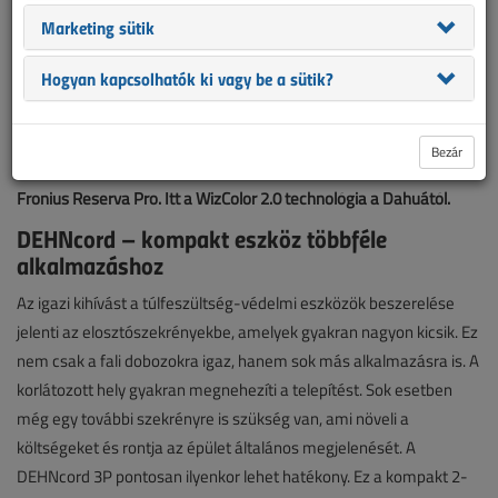
Marketing sütik
Hogyan kapcsolhatók ki vagy be a sütik?
DEHNcord – kompakt eszköz többféle alkalmazáshoz.
Kiemelkedő fényhasznosítású lámpatest a Schrack Techniktől.
Bezár
Ganz adatlapkészítő. Új felvonulási szekrény a KONTASET-től.
Fronius Reserva Pro. Itt a WizColor 2.0 technológia a Dahuától.
DEHNcord – kompakt eszköz többféle
alkalmazáshoz
Az igazi kihívást a túlfeszültség-védelmi eszközök beszerelése
jelenti az elosztószekrényekbe, amelyek gyakran nagyon kicsik. Ez
nem csak a fali dobozokra igaz, hanem sok más alkalmazásra is. A
korlátozott hely gyakran megnehezíti a telepítést. Sok esetben
még egy további szekrényre is szükség van, ami növeli a
költségeket és rontja az épület általános megjelenését. A
DEHNcord 3P pontosan ilyenkor lehet hatékony. Ez a kompakt 2-