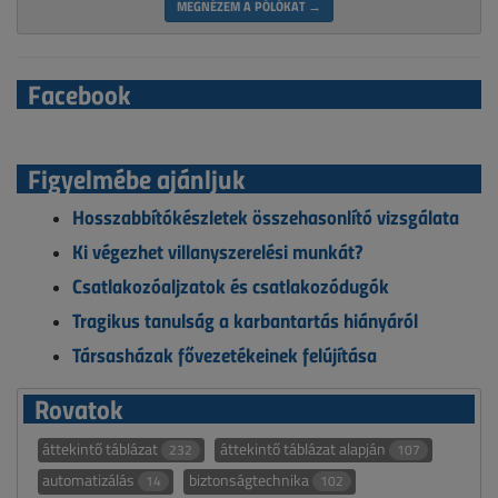
MEGNÉZEM A PÓLÓKAT →
Facebook
Figyelmébe ajánljuk
Hosszabbítókészletek összehasonlító vizsgálata
Ki végezhet villanyszerelési munkát?
Csatlakozóaljzatok és csatlakozódugók
Tragikus tanulság a karbantartás hiányáról
Társasházak fővezetékeinek felújítása
Rovatok
áttekintő táblázat
áttekintő táblázat alapján
232
107
automatizálás
biztonságtechnika
14
102