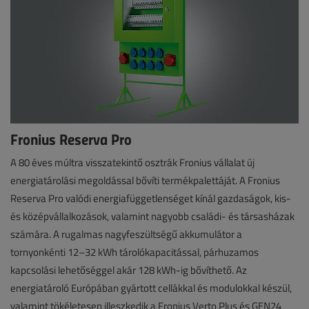
Fronius Reserva Pro
A 80 éves múltra visszatekintő osztrák Fronius vállalat új
energiatárolási megoldással bővíti termékpalettáját. A Fronius
Reserva Pro valódi energiafüggetlenséget kínál gazdaságok, kis-
és középvállalkozások, valamint nagyobb családi- és társasházak
számára. A rugalmas nagyfeszültségű akkumulátor a
tornyonkénti 12–32 kWh tárolókapacitással, párhuzamos
kapcsolási lehetőséggel akár 128 kWh-ig bővíthető. Az
energiatároló Európában gyártott cellákkal és modulokkal készül,
valamint tökéletesen illeszkedik a Fronius Verto Plus és GEN24