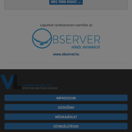
MÉG TÖBB ROVAT →
Lapunkat rendszeresen szemlézi az
www.observer.hu
IMPRESSZUM
SZERZŐINK
MÉDIAAJÁNLAT
SÜTIBEÁLLÍTÁSOK