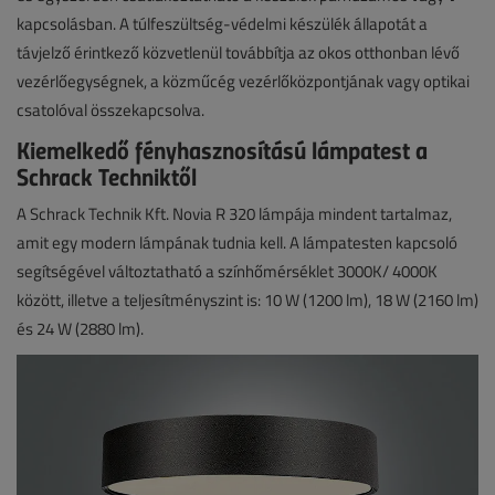
kapcsolásban. A túlfeszültség-védelmi készülék állapotát a
távjelző érintkező közvetlenül továbbítja az okos otthonban lévő
vezérlőegységnek, a közműcég vezérlőközpontjának vagy optikai
csatolóval összekapcsolva.
Kiemelkedő fényhasznosítású lámpatest a
Schrack Techniktől
A Schrack Technik Kft. Novia R 320 lámpája mindent tartalmaz,
amit egy modern lámpának tudnia kell. A lámpatesten kapcsoló
segítségével változtatható a színhőmérséklet 3000K/ 4000K
között, illetve a teljesítményszint is: 10 W (1200 lm), 18 W (2160 lm)
és 24 W (2880 lm).