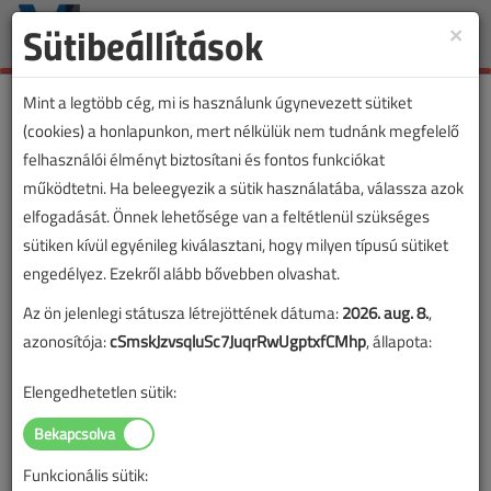
Sütibeállítások
×
Toggle
naviga
Mint a legtöbb cég, mi is használunk úgynevezett sütiket
(cookies) a honlapunkon, mert nélkülük nem tudnánk megfelelő
felhasználói élményt biztosítani és fontos funkciókat
működtetni. Ha beleegyezik a sütik használatába, válassza azok
elfogadását. Önnek lehetősége van a feltétlenül szükséges
sütiken kívül egyénileg kiválasztani, hogy milyen típusú sütiket
engedélyez. Ezekről alább bővebben olvashat.
Az ön jelenlegi státusza létrejöttének dátuma:
2026. aug. 8.
,
azonosítója:
cSmskJzvsqluSc7JuqrRwUgptxfCMhp
, állapota:
Elengedhetetlen sütik:
Funkcionális sütik:
Lapszám: