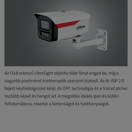
Az F0.8 rekeszű UltraSight objektív több fényt enged be, míg a
nagyobb pixelméret érzékenyebb szenzort biztosít. Az AI-ISP 2.0
fejlett képfeldolgozást kínál. Az OPC technológia és a VoiceCatcher
tisztább képet és hangot ad. A megoldás ideális ipari és kültéri
felhasználásra, növelve a biztonságot és hatékonyságot.