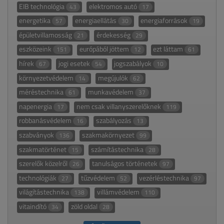
EIB technológia
elektromos autó
43
17
energetika
energiaellátás
energiaforrások
57
30
19
épületvillamosság
érdekesség
21
29
eszközeink
európából jöttem
ezt láttam
151
12
61
hírek
jogi esetek
jogszabályok
67
54
10
környezetvédelem
megújulók
14
62
méréstechnika
munkavédelem
61
37
napenergia
nem csak villanyszerelőknek
17
119
robbanásvédelem
szabályozás
16
13
szabványok
szakmakörnyezet
136
99
szakmatörténet
számítástechnika
15
28
szerelők közelről
tanulságos történetek
26
97
technológiák
tűzvédelem
vezérléstechnika
27
52
97
világítástechnika
villámvédelem
138
110
vitaindító
zöld oldal
34
28