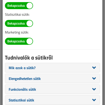
TARTALOM
Statisztikai sütik:
hírek
Dehn, Schrack, Ganz,
Marketing sütik:
Kontaset, Fronius, Dahua
Hírek, újdonságok
Tudnivalók a sütikről
2026/5. lapszám
|
VL online |
794 |
Mik azok a sütik?
Elengedhetetlen sütik
Funkcionális sütik
Statisztikai sütik