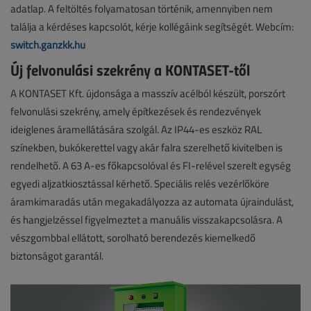
adatlap. A feltöltés folyamatosan történik, amennyiben nem
találja a kérdéses kapcsolót, kérje kollégáink segítségét. Webcím:
switch.ganzkk.hu
Új felvonulási szekrény a KONTASET-től
A KONTASET Kft. újdonsága a masszív acélból készült, porszórt
felvonulási szekrény, amely építkezések és rendezvények
ideiglenes áramellátására szolgál. Az IP44-es eszköz RAL
színekben, bukókerettel vagy akár falra szerelhető kivitelben is
rendelhető. A 63 A-es főkapcsolóval és FI-relével szerelt egység
egyedi aljzatkiosztással kérhető. Speciális relés vezérlőköre
áramkimaradás után megakadályozza az automata újraindulást,
és hangjelzéssel figyelmeztet a manuális visszakapcsolásra. A
vészgombbal ellátott, sorolható berendezés kiemelkedő
biztonságot garantál.