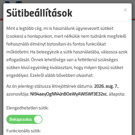
Sütibeállítások
×
Toggle
naviga
Mint a legtöbb cég, mi is használunk úgynevezett sütiket
(cookies) a honlapunkon, mert nélkülük nem tudnánk megfelelő
felhasználói élményt biztosítani és fontos funkciókat
működtetni. Ha beleegyezik a sütik használatába, válassza azok
elfogadását. Önnek lehetősége van a feltétlenül szükséges
sütiken kívül egyénileg kiválasztani, hogy milyen típusú sütiket
engedélyez. Ezekről alább bővebben olvashat.
Az ön jelenlegi státusza létrejöttének dátuma:
2026. aug. 7.
,
azonosítója:
NI94aeyOgNN4JnBOeWyAWiSWf3E32xc
, állapota:
Elengedhetetlen sütik:
Funkcionális sütik:
Lapszám: