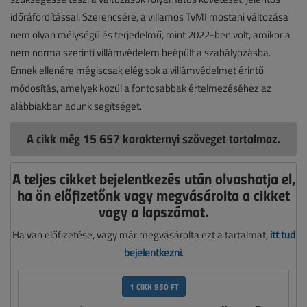
időráfordítással. Szerencsére, a villamos TvMI mostani változása
nem olyan mélységű és terjedelmű, mint 2022-ben volt, amikor a
nem norma szerinti villámvédelem beépült a szabályozásba.
Ennek ellenére mégiscsak elég sok a villámvédelmet érintő
módosítás, amelyek közül a fontosabbak értelmezéséhez az
alábbiakban adunk segítséget.
A cikk még 15 657 karakternyi szöveget tartalmaz.
A teljes cikket bejelentkezés után olvashatja el,
ha ön előfizetőnk vagy megvásárolta a cikket
vagy a lapszámot.
Ha van előfizetése, vagy már megvásárolta ezt a tartalmat,
itt tud
bejelentkezni
.
1 CIKK 950 FT