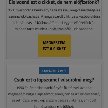
Elolvasná ezt a cikket, de nem előfizetőnk?
950 Ft-ért online bankkártyás fizetéssel, megvásárolhatja és
azonnal elolvashatja. A megvásárolt cikkhez a későbbiekben
is korlátozás nélkül hozzáférhet. Legyen előfizetőnk és
minden tartalmunkat korlátozás nélkül elolvashatja!
MEGVESZEM
EZT A CIKKET
1 LAPSZÁM 1950 FT
Csak ezt a lapszámot vásárolná meg?
1950 Ft-ért online bankkártyás fizetéssel, azonnal
megvásárolhatja a lapszámot, amelyben ez a cikk olvasható,
ezzel hozzáférést kap a szám összes cikkéhez, amit pdf
formátumban le is tölthet.