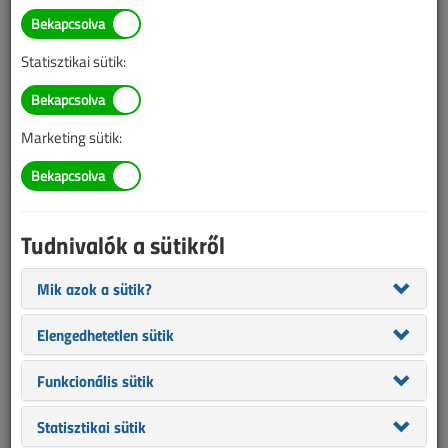
TARTALOM
Statisztikai sütik:
Villámvédelem
A villamos TvMI
Marketing sütik:
villámvédelmi változásai
2026/1-2. lapszám
|
Kruppa Attila
|
3098 |
Tudnivalók a sütikről
Mik azok a sütik?
Elengedhetetlen sütik
Funkcionális sütik
Statisztikai sütik