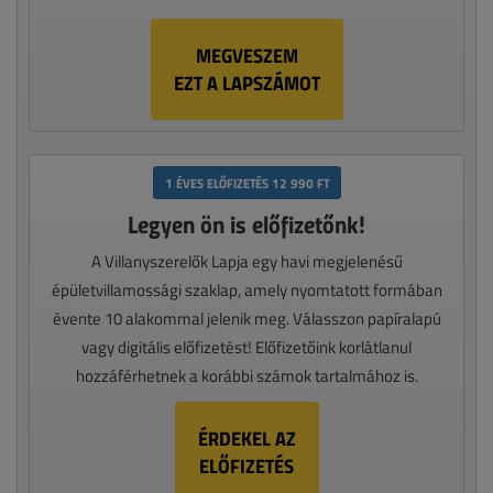
MEGVESZEM
EZT A LAPSZÁMOT
1 ÉVES ELŐFIZETÉS 12 990 FT
Legyen ön is előfizetőnk!
A Villanyszerelők Lapja egy havi megjelenésű
épületvillamossági szaklap, amely nyomtatott formában
évente 10 alakommal jelenik meg. Válasszon papíralapú
vagy digitális előfizetést! Előfizetőink korlátlanul
hozzáférhetnek a korábbi számok tartalmához is.
ÉRDEKEL AZ
ELŐFIZETÉS