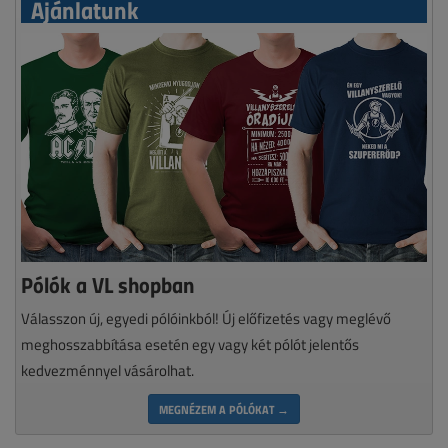
Ajánlatunk
Pólók a VL shopban
Válasszon új, egyedi pólóinkból! Új előfizetés vagy meglévő
meghosszabbítása esetén egy vagy két pólót jelentős
kedvezménnyel vásárolhat.
MEGNÉZEM A PÓLÓKAT →