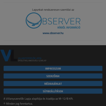
Lapunkat rendszeresen szemlézi az
www.observer.hu
IMPRESSZUM
SZERZŐINK
MÉDIAAJÁNLAT
SÜTIBEÁLLÍTÁSOK
A Villanyszerelők Lapja alapítója és kiadója az M-12/B Kft.
© Minden jog fenntartva.