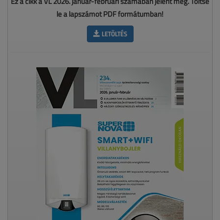
Ez a cikk a VL 2026. január-februári számában jelent meg. Töltse
le a lapszámot PDF formátumban!
LETÖLTÉS