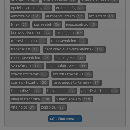
épületvillamosság
érdekesség
21
29
eszközeink
európából jöttem
ezt láttam
151
12
61
hírek
jogi esetek
jogszabályok
67
54
10
környezetvédelem
megújulók
14
62
méréstechnika
munkavédelem
61
37
napenergia
nem csak villanyszerelőknek
17
119
robbanásvédelem
szabályozás
16
13
szabványok
szakmakörnyezet
136
99
szakmatörténet
számítástechnika
15
28
szerelők közelről
tanulságos történetek
26
97
technológiák
tűzvédelem
vezérléstechnika
27
52
97
világítástechnika
villámvédelem
138
110
vitaindító
zöld oldal
34
28
MÉG TÖBB ROVAT →