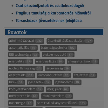
Csatlakozóaljzatok és csatlakozódugók
Tragikus tanulság a karbantartás hiányáról
Társasházak fővezetékeinek felújítása
Rovatok
áttekintő táblázat
áttekintő táblázat alapján
232
107
automatizálás
biztonságtechnika
14
102
EIB technológia
elektromos autó
43
17
energetika
energiaellátás
energiaforrások
57
30
19
épületvillamosság
érdekesség
21
29
eszközeink
európából jöttem
ezt láttam
151
12
61
hírek
jogi esetek
jogszabályok
67
54
10
környezetvédelem
megújulók
14
62
méréstechnika
munkavédelem
61
37
napenergia
nem csak villanyszerelőknek
17
119