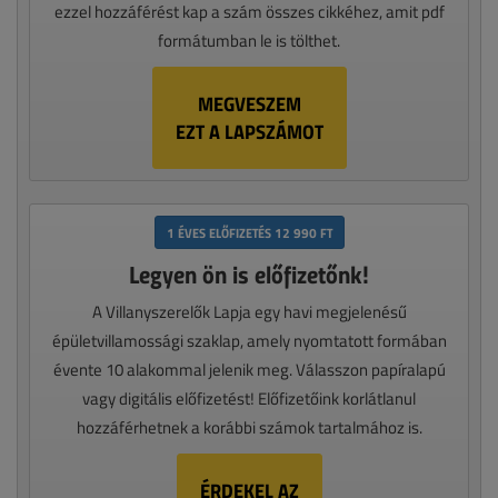
ezzel hozzáférést kap a szám összes cikkéhez, amit pdf
formátumban le is tölthet.
MEGVESZEM
EZT A LAPSZÁMOT
1 ÉVES ELŐFIZETÉS 12 990 FT
Legyen ön is előfizetőnk!
A Villanyszerelők Lapja egy havi megjelenésű
épületvillamossági szaklap, amely nyomtatott formában
évente 10 alakommal jelenik meg. Válasszon papíralapú
vagy digitális előfizetést! Előfizetőink korlátlanul
hozzáférhetnek a korábbi számok tartalmához is.
ÉRDEKEL AZ