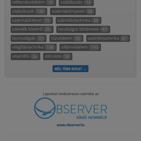
robbanásvédelem
szabályozás
16
13
szabványok
szakmakörnyezet
136
99
szakmatörténet
számítástechnika
15
28
szerelők közelről
tanulságos történetek
26
97
technológiák
tűzvédelem
vezérléstechnika
27
52
97
világítástechnika
villámvédelem
138
110
vitaindító
zöld oldal
34
28
MÉG TÖBB ROVAT →
Lapunkat rendszeresen szemlézi az
www.observer.hu