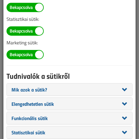
TARTALOM
Statisztikai sütik:
Áttekintő táblázat
Elektronikus lépcsőházi
Marketing sütik:
automaták
Áttekintő táblázat
Tudnivalók a sütikről
2025/5. lapszám
|
VL online |
918 |
Mik azok a sütik?
Elengedhetetlen sütik
Funkcionális sütik
Statisztikai sütik