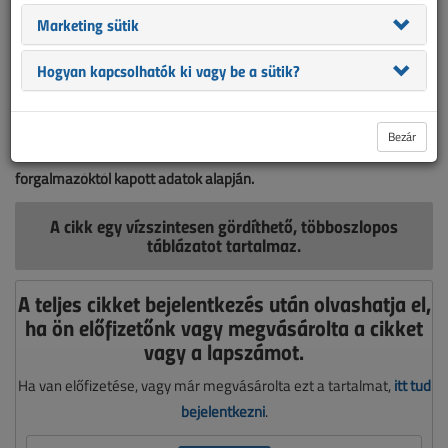
Marketing sütik
Hogyan kapcsolhatók ki vagy be a sütik?
Táblázatunkban tíz gyártó, az ABB, az Eaton, az ELKO EP, a Finder,
a GanzKK, a Schneider, a Schrack, a Siemens, a Theben és a
Bezár
Tracon egy-egy készülékét hasonlíthatjuk össze a magyarországi
forgalmazóktól kapott adatok alapján.
A cikk egy vízszintesen gördíthető, többoszlopos
táblázatot tartalmaz.
A teljes cikket bejelentkezés után olvashatja el,
ha ön előfizetőnk vagy megvásárolta a cikket
vagy a lapszámot.
Ha van előfizetése, vagy már megvásárolta ezt a tartalmat,
itt tud
bejelentkezni
.