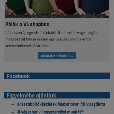
Pólók a VL shopban
Válasszon új, egyedi pólóinkból! Új előfizetés vagy meglévő
meghosszabbítása esetén egy vagy két pólót jelentős
kedvezménnyel vásárolhat.
MEGNÉZEM A PÓLÓKAT →
Facebook
Figyelmébe ajánljuk
Hosszabbítókészletek összehasonlító vizsgálata
Ki végezhet villanyszerelési munkát?