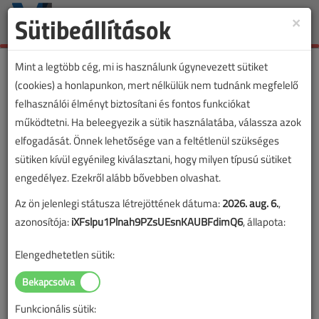
Sütibeállítások
×
Toggle
naviga
Mint a legtöbb cég, mi is használunk úgynevezett sütiket
(cookies) a honlapunkon, mert nélkülük nem tudnánk megfelelő
felhasználói élményt biztosítani és fontos funkciókat
működtetni. Ha beleegyezik a sütik használatába, válassza azok
elfogadását. Önnek lehetősége van a feltétlenül szükséges
sütiken kívül egyénileg kiválasztani, hogy milyen típusú sütiket
engedélyez. Ezekről alább bővebben olvashat.
Az ön jelenlegi státusza létrejöttének dátuma:
2026. aug. 6.
,
azonosítója:
iXFslpu1Plnah9PZsUEsnKAUBFdimQ6
, állapota:
Elengedhetetlen sütik:
Funkcionális sütik:
Lapszám: