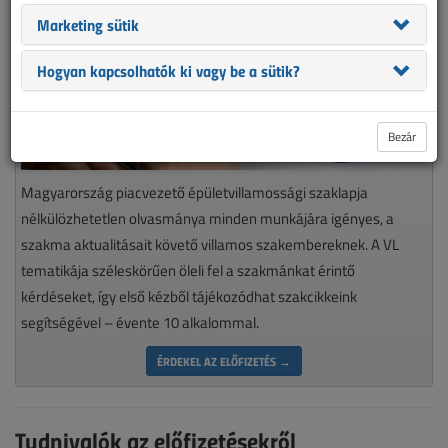
Marketing sütik
Hogyan kapcsolhatók ki vagy be a sütik?
Bezár
Magyarország piacvezető épületvillamossági szaklapja
nélkülözhetetlen olvasmánya minden munkájára igényes, a
szakma aktualitásait követő villamos szakembereknek. A VL
tematikája széleskörűen öleli fel a szakmánkat érintő
kérdéseket, így első kézből tájékozódhat szakcikkeink
segítségével – évente 10 alkalommal.
ÉRDEKEL AZ ELŐFIZETÉS →
Tudnivalók az előfizetésekről