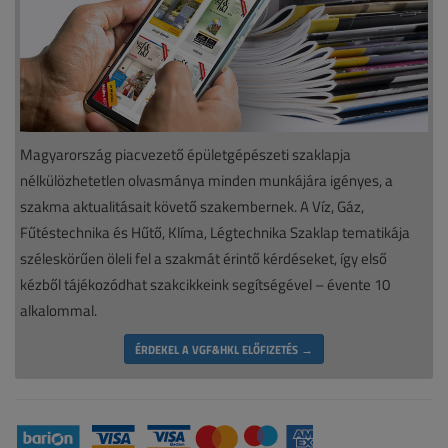
Magyarország piacvezető épületgépészeti szaklapja
nélkülözhetetlen olvasmánya minden munkájára igényes, a
szakma aktualitásait követő szakembernek. A Víz, Gáz,
Fűtéstechnika és Hűtő, Klíma, Légtechnika Szaklap tematikája
széleskörűen öleli fel a szakmát érintő kérdéseket, így első
kézből tájékozódhat szakcikkeink segítségével – évente 10
alkalommal.
ÉRDEKEL A VGF&HKL ELŐFIZETÉS →