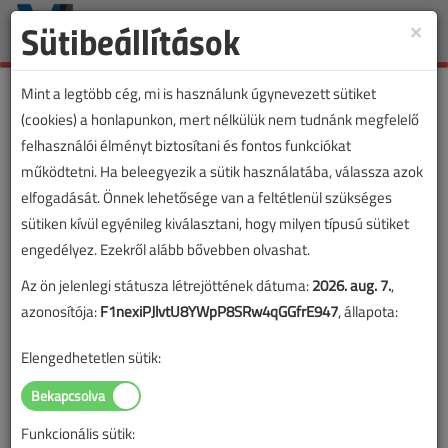
Sütibeállítások
×
Toggle
naviga
Mint a legtöbb cég, mi is használunk úgynevezett sütiket
(cookies) a honlapunkon, mert nélkülük nem tudnánk megfelelő
felhasználói élményt biztosítani és fontos funkciókat
VL lapszámvásárlás
működtetni. Ha beleegyezik a sütik használatába, válassza azok
elfogadását. Önnek lehetősége van a feltétlenül szükséges
Villanyszerelők Lapja 2025. májusi
sütiken kívül egyénileg kiválasztani, hogy milyen típusú sütiket
lapszám
engedélyez. Ezekről alább bővebben olvashat.
Az ön jelenlegi státusza létrejöttének dátuma:
2026. aug. 7.
,
A lapszám megvásárlásával korlátlan hozzáférést kap a
azonosítója:
F1nexiPJlvtU8YWpP8SRw4qGGfrE947
, állapota:
lapszám cikkeihez és pdf formátumban letöltheti a
lapszámot. A sikeres online elektronikus fizetést követően
Elengedhetetlen sütik:
azonnal aktiválódik a hozzáférés a lapszámhoz. A
hozzáférése nem évül el.
Funkcionális sütik:
A rendeléshez kérjük, lépjen be!