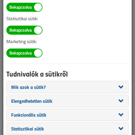
Illetve, ha még nem tette meg, kérjük, regisztráljon!
Statisztikai sütik:
BELÉPÉS/REGISZTRÁCIÓ
Marketing sütik:
Tudnivalók az online lapszámvásárlásról
Van más mód ahhoz, hogy hozzáférjek egy lapszámhoz?
Tudnivalók a sütikről
A megvásárolt lapszámot megkapom nyomtatott
formában is?
Mik azok a sütik?
Meddig érvényes a hozzáférés a megvásárolt
lapszámhoz?
Elengedhetetlen sütik
VL előfizetés
Funkcionális sütik
Statisztikai sütik