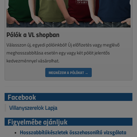
Pólók a VL shopban
Válasszon új, egyedi pólóinkból! Új előfizetés vagy meglévő
meghosszabbítása esetén egy vagy két pólót jelentős
kedvezménnyel vásárolhat.
MEGNÉZEM A PÓLÓKAT →
Facebook
Villanyszerelők Lapja
Figyelmébe ajánljuk
Hosszabbítókészletek összehasonlító vizsgálata