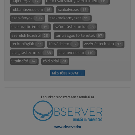
napenergia
nem csak villanyszerelőknek
17
119
robbanásvédelem
szabályozás
16
13
szabványok
szakmakörnyezet
136
99
szakmatörténet
számítástechnika
15
28
szerelők közelről
tanulságos történetek
26
97
technológiák
tűzvédelem
vezérléstechnika
27
52
97
világítástechnika
villámvédelem
138
110
vitaindító
zöld oldal
34
28
MÉG TÖBB ROVAT →
Lapunkat rendszeresen szemlézi az
www.observer.hu