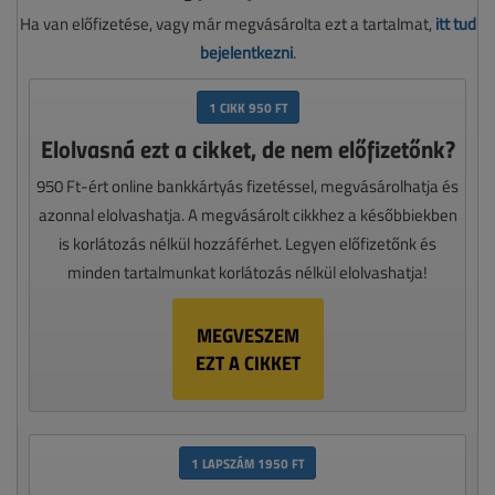
Ha van előfizetése, vagy már megvásárolta ezt a tartalmat,
itt tud
bejelentkezni
.
1 CIKK 950 FT
Elolvasná ezt a cikket, de nem előfizetőnk?
950 Ft-ért online bankkártyás fizetéssel, megvásárolhatja és
azonnal elolvashatja. A megvásárolt cikkhez a későbbiekben
is korlátozás nélkül hozzáférhet. Legyen előfizetőnk és
minden tartalmunkat korlátozás nélkül elolvashatja!
MEGVESZEM
EZT A CIKKET
1 LAPSZÁM 1950 FT