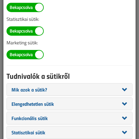
TARTALOM
Statisztikai sütik:
Megtörtént esetek
Tanulságos történetek
Egy rendhagyó tűzvizsgálat,
Marketing sütik:
avagy tűz a
harangtoronyban
Tudnivalók a sütikről
2025/5. lapszám
|
prof. dr. Kováts László Dezső
|
1327 |
Mik azok a sütik?
Elengedhetetlen sütik
Funkcionális sütik
Statisztikai sütik