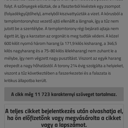
folyt. A szőnyegek eláztak, de a flaszterból kivéstek egy zsompot
(folyadékgyűjtőhely), amelyből kiszivattyúzták a vizet. A kórusból a
templomtoronyhoz vezető ajtó ellenállt a lángnak, így a tűz nem
jutott be a szentélybe. A templomtorony régi bejárati ajtaja nem
égett át, így a karzaton az orgonát is meg tudták védeni. A közel
600 kilót nyomó három harang (a 171,9 kilós kisharang, a 346,5
kilós nagyharang és a 75-80 kilós lélekharang) nem zuhant le a
mélybe, így nem végzett nagy pusztítást. Viszont az egyik harang
elrepedt a nagy hőhatástól. A torony 214 évig szolgálta a helyieket,
viszont a tűz következtében a faszerkezetei és a falazata is
kritikus állapotba került.
A cikk még 11 723 karakternyi szöveget tartalmaz.
A teljes cikket bejelentkezés után olvashatja el,
ha ön előfizetőnk vagy megvásárolta a cikket
vagy a lapszámot.