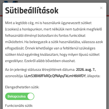
Sütibeállítások
×
Toggle
naviga
Mint a legtöbb cég, mi is használunk úgynevezett sütiket
(cookies) a honlapunkon, mert nélkülük nem tudnánk megfelelő
felhasználói élményt biztosítani és fontos funkciókat
működtetni. Ha beleegyezik a sütik használatába, válassza azok
elfogadását. Önnek lehetősége van a feltétlenül szükséges
sütiken kívül egyénileg kiválasztani, hogy milyen típusú sütiket
engedélyez. Ezekről alább bővebben olvashat.
Az ön jelenlegi státusza létrejöttének dátuma:
2026. aug. 7.
,
azonosítója:
LLmS3BX6fFkRQcQfNApyTkLmH6tAfDY
, állapota:
Elengedhetetlen sütik:
Funkcionális sütik:
Lapszám: