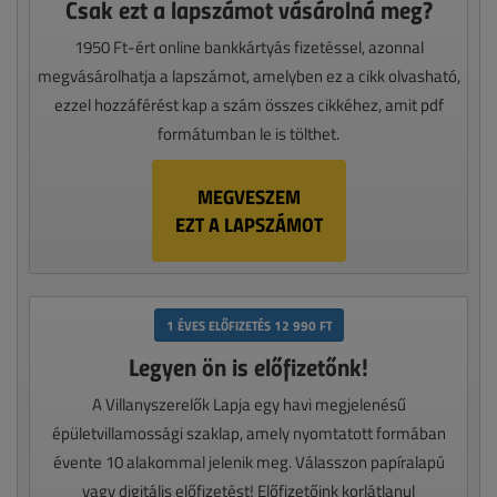
Csak ezt a lapszámot vásárolná meg?
1950 Ft-ért online bankkártyás fizetéssel, azonnal
megvásárolhatja a lapszámot, amelyben ez a cikk olvasható,
ezzel hozzáférést kap a szám összes cikkéhez, amit pdf
formátumban le is tölthet.
MEGVESZEM
EZT A LAPSZÁMOT
1 ÉVES ELŐFIZETÉS 12 990 FT
Legyen ön is előfizetőnk!
A Villanyszerelők Lapja egy havi megjelenésű
épületvillamossági szaklap, amely nyomtatott formában
évente 10 alakommal jelenik meg. Válasszon papíralapú
vagy digitális előfizetést! Előfizetőink korlátlanul