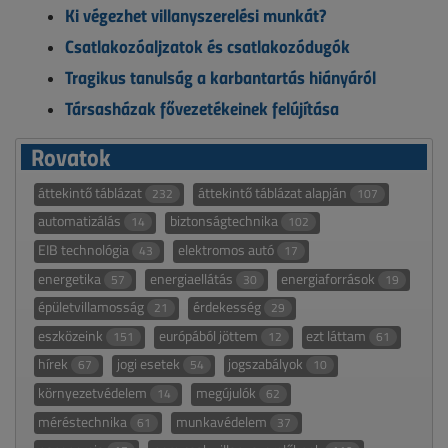
Ki végezhet villanyszerelési munkát?
Csatlakozóaljzatok és csatlakozódugók
Tragikus tanulság a karbantartás hiányáról
Társasházak fővezetékeinek felújítása
Rovatok
áttekintő táblázat
áttekintő táblázat alapján
232
107
automatizálás
biztonságtechnika
14
102
EIB technológia
elektromos autó
43
17
energetika
energiaellátás
energiaforrások
57
30
19
épületvillamosság
érdekesség
21
29
eszközeink
európából jöttem
ezt láttam
151
12
61
hírek
jogi esetek
jogszabályok
67
54
10
környezetvédelem
megújulók
14
62
méréstechnika
munkavédelem
61
37