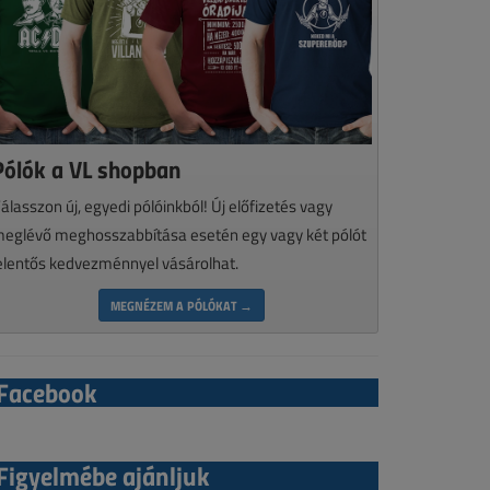
Pólók a VL shopban
álasszon új, egyedi pólóinkból! Új előfizetés vagy
eglévő meghosszabbítása esetén egy vagy két pólót
elentős kedvezménnyel vásárolhat.
MEGNÉZEM A PÓLÓKAT →
Facebook
Figyelmébe ajánljuk