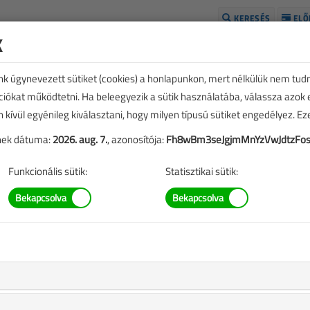
KERESÉS
ELŐ
k
H
unk úgynevezett sütiket (cookies) a honlapunkon, mert nélkülük nem tud
kciókat működtetni. Ha beleegyezik a sütik használatába, válassza azok
n kívül egyénileg kiválasztani, hogy milyen típusú sütiket engedélyez. E
tének dátuma:
2026. aug. 7.
, azonosítója:
Fh8wBm3seJgjmMnYzVwJdtzFo
Funkcionális sütik:
Statisztikai sütik:
E
TARTALOM