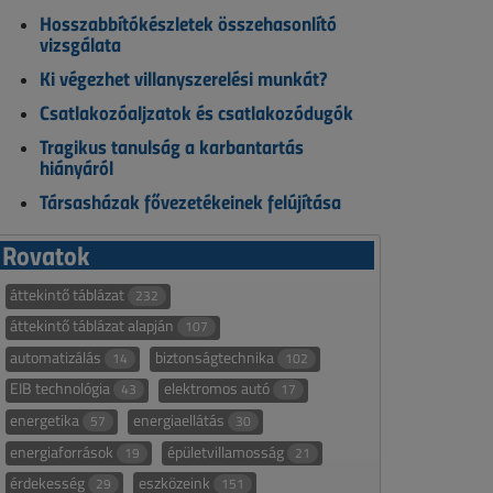
Hosszabbítókészletek összehasonlító
vizsgálata
Ki végezhet villanyszerelési munkát?
Csatlakozóaljzatok és csatlakozódugók
Tragikus tanulság a karbantartás
hiányáról
Társasházak fővezetékeinek felújítása
Rovatok
áttekintő táblázat
232
áttekintő táblázat alapján
107
automatizálás
biztonságtechnika
14
102
EIB technológia
elektromos autó
43
17
energetika
energiaellátás
57
30
energiaforrások
épületvillamosság
19
21
érdekesség
eszközeink
29
151