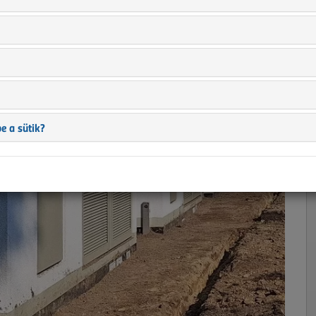
mpenzálóállomás
er
|
1368 |
e a sütik?