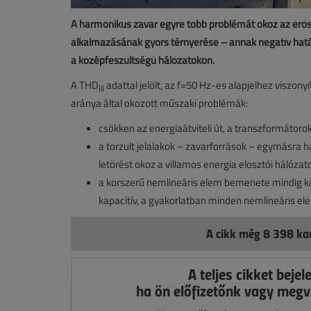
A harmonikus zavar egyre több problémát okoz az erősá
alkalmazásának gyors térnyerése – annak negatív hatá
a középfeszültségű hálózatokon.
A THD
adattal jelölt, az f=50 Hz-es alapjelhez viszon
(i)
aránya által okozott műszaki problémák:
csökken az energiaátviteli út, a transzformátorok
a torzult jelalakok – zavarforrások – egymásra hat
letörést okoz a villamos energia elosztói hálózato
a korszerű nemlineáris elem bemenete mindig 
kapacitív, a gyakorlatban minden nemlineáris ele
A cikk még 8 398 kar
A teljes cikket bejel
ha ön előfizetőnk vagy megv