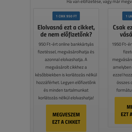
Ha van előfizetése, vagy már megvá
1 CIKK 950 FT
1 L
Elolvasná ezt a cikket,
Csak e
de nem előfizetőnk?
vásá
950 Ft-ért online bankkártyás
1950 Ft-ér
fizetéssel, megvásárolhatja és
fize
azonnal elolvashatja. A
megvásáro
megvásárolt cikkhez a
amelyben e
későbbiekben is korlátozás nélkül
ezzel hoz
hozzáférhet. Legyen előfizetőnk
összes 
és minden tartalmunkat
formátum
korlátozás nélkül elolvashatja!
M
EZT 
MEGVESZEM
EZT A CIKKET