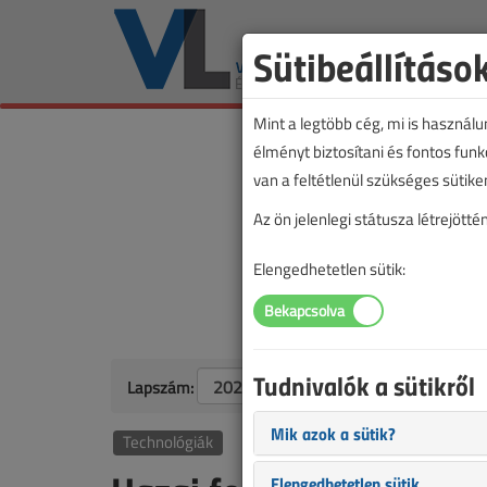
Sütibeállításo
Mint a legtöbb cég, mi is használ
élményt biztosítani és fontos fun
van a feltétlenül szükséges sütike
Az ön jelenlegi státusza létrejöt
Elengedhetetlen sütik:
Tudnivalók a sütikről
Lapszám:
Mik azok a sütik?
Technológiák
Elengedhetetlen sütik