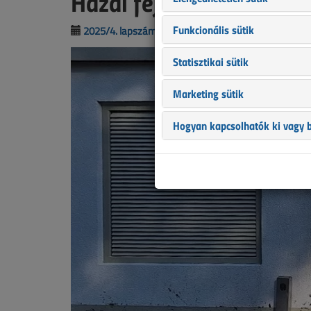
Hazai fejlesztés: a ko
Funkcionális sütik
2025/4. lapszám
|
Túróczi József
Túróczi Pét
Statisztikai sütik
Marketing sütik
Hogyan kapcsolhatók ki vagy b