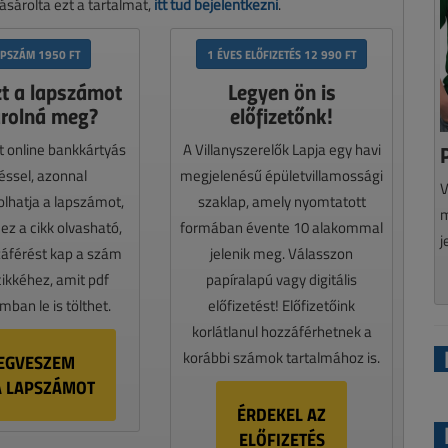
sárolta ezt a tartalmat,
itt tud bejelentkezni
.
APSZÁM 1950 FT
1 ÉVES ELŐFIZETÉS 12 990 FT
zt a lapszámot
Legyen ön is
rolná meg?
előfizetőnk!
t online bankkártyás
A Villanyszerelők Lapja egy havi
téssel, azonnal
megjelenésű épületvillamossági
V
lhatja a lapszámot,
szaklap, amely nyomtatott
m
z a cikk olvasható,
formában évente 10 alakommal
j
záférést kap a szám
jelenik meg. Válasszon
cikkéhez, amit pdf
papíralapú vagy digitális
ban le is tölthet.
előfizetést! Előfizetőink
korlátlanul hozzáférhetnek a
korábbi számok tartalmához is.
EGVESZEM
A LAPSZÁMOT
ÉRDEKEL AZ
ELŐFIZETÉS