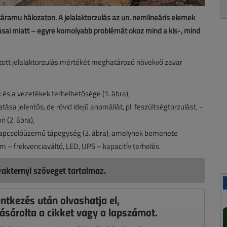
ramú hálózaton. A jelalaktorzulás az ún. nemlineáris elemek
sai miatt – egyre komolyabb problémát okoz mind a kis-, mind
yított jelalaktorzulás mértékét meghatározó növekvő zavar
 és a vezetékek terhelhetősége (1. ábra),
ása jelentős, de rövid idejű anomáliát, pl. feszültségtorzulást, -
n (2. ábra),
kapcsolóüzemű tápegység (3. ábra), amelynek bemenete
m – frekvenciaváltó, LED, UPS – kapacitív terhelés.
akternyi szöveget tartalmaz.
entkezés után olvashatja el,
ásárolta a cikket vagy a lapszámot.