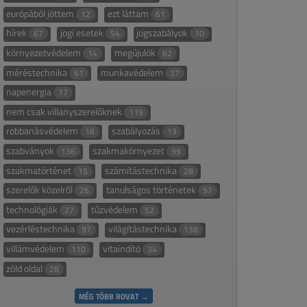
európából jöttem
ezt láttam
12
61
hírek
jogi esetek
jogszabályok
67
54
10
környezetvédelem
megújulók
14
62
méréstechnika
munkavédelem
61
37
napenergia
17
nem csak villanyszerelőknek
119
robbanásvédelem
szabályozás
16
13
szabványok
szakmakörnyezet
136
99
szakmatörténet
számítástechnika
15
28
szerelők közelről
tanulságos történetek
26
97
technológiák
tűzvédelem
27
52
vezérléstechnika
világítástechnika
97
138
villámvédelem
vitaindító
110
34
zöld oldal
28
MÉG TÖBB ROVAT →