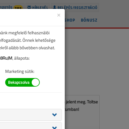
FIZETÉS
HÍRLEVÉL
BELÉPÉS/REGISZTRÁCIÓ
TIPP
×
ÍREK
LAPSZÁMOK
BLOG
SHOP
BÓNUSZ
nánk megfelelő felhasználói
 elfogadását. Önnek lehetősége
zekről alább bővebben olvashat.
s8RuJM
, állapota:
Marketing sütik:
z a cikk a VL 2025. áprilisi számában jelent meg. Töltse
le a lapszámot PDF formátumban!
LETÖLTÉS