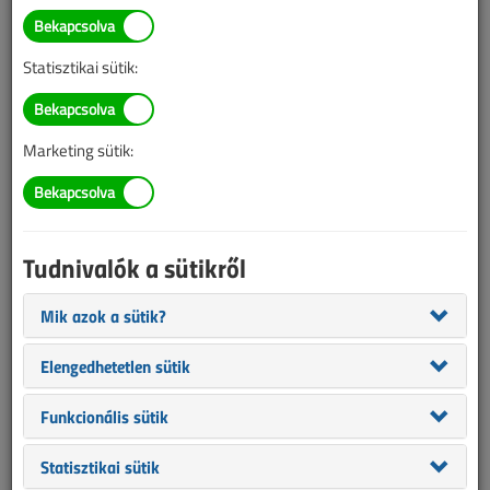
TARTALOM
Statisztikai sütik:
Biztonságtechnika
Tíz hiba, amit valaki már
Marketing sütik:
elkövetett kamerarendszer
kiépítése során
Tudnivalók a sütikről
2024/11. lapszám
|
Szűcs Attila
|
1648 |
Mik azok a sütik?
Elengedhetetlen sütik
Funkcionális sütik
Statisztikai sütik