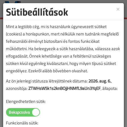
Sütibeállítások
×
Toggle
naviga
Mint a legtöbb cég, mi is használunk úgynevezett sütiket
(cookies) a honlapunkon, mert nélkülük nem tudnánk megfelelő
felhasználói élményt biztosítani és fontos funkciókat
működtetni. Ha beleegyezik a sütik használatába, válassza azok
elfogadását. Önnek lehetősége van a feltétlenül szükséges
sütiken kívül egyénileg kiválasztani, hogy milyen típusú sütiket
engedélyez. Ezekről alább bővebben olvashat.
Az ön jelenlegi státusza létrejöttének dátuma:
2026. aug. 6.
,
azonosítója:
ZTWHsW5k1s2knBOjjHNMfL9aUn3YqEF
, állapota:
Elengedhetetlen sütik:
Funkcionális sütik:
Lapszám: