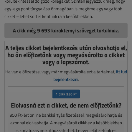
körültekintéssel dolgozó kollégákat. Szintén jegyezzük meg, hogy
egy-egy pont tárgyalása önmagában is megérne egy vagy több
cikket – lehet sort is kerítünk rá a későbbiekben.
A cikk még 9 693 karakternyi szöveget tartalmaz.
A teljes cikket bejelentkezés után olvashatja el,
ha ön előfizetőnk vagy megvásárolta a cikket
vagy a lapszámot.
Ha van előfizetése, vagy már megvásárolta ezt a tartalmat,
itt tud
bejelentkezni
.
1 CIKK 950 FT
Elolvasná ezt a cikket, de nem előfizetőnk?
950 Ft-ért online bankkártyás fizetéssel, megvásárolhatja és
azonnal elolvashatja. A megvásárolt cikkhez a későbbiekben
is korlátozás nélkül hozzáférhet. Legyen előfizetőnk és