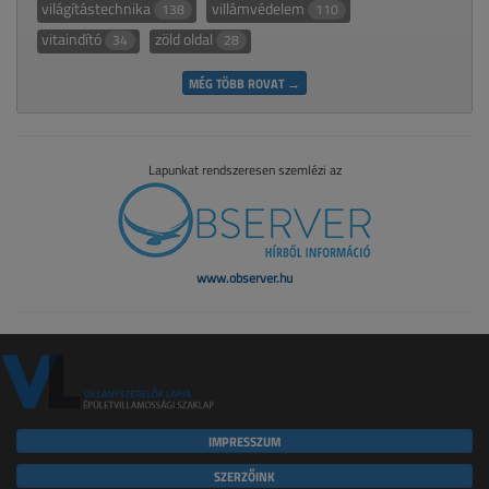
világítástechnika
villámvédelem
138
110
vitaindító
zöld oldal
34
28
MÉG TÖBB ROVAT →
Lapunkat rendszeresen szemlézi az
www.observer.hu
IMPRESSZUM
SZERZŐINK