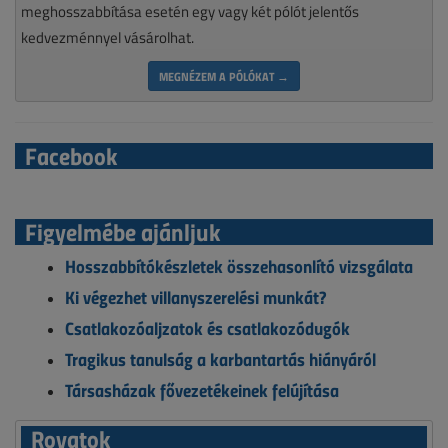
meghosszabbítása esetén egy vagy két pólót jelentős
kedvezménnyel vásárolhat.
MEGNÉZEM A PÓLÓKAT →
Facebook
Figyelmébe ajánljuk
Hosszabbítókészletek összehasonlító vizsgálata
Ki végezhet villanyszerelési munkát?
Csatlakozóaljzatok és csatlakozódugók
Tragikus tanulság a karbantartás hiányáról
Társasházak fővezetékeinek felújítása
Rovatok