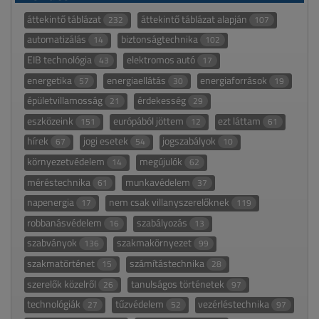
áttekintő táblázat
áttekintő táblázat alapján
232
107
automatizálás
biztonságtechnika
14
102
EIB technológia
elektromos autó
43
17
energetika
energiaellátás
energiaforrások
57
30
19
épületvillamosság
érdekesség
21
29
eszközeink
európából jöttem
ezt láttam
151
12
61
hírek
jogi esetek
jogszabályok
67
54
10
környezetvédelem
megújulók
14
62
méréstechnika
munkavédelem
61
37
napenergia
nem csak villanyszerelőknek
17
119
robbanásvédelem
szabályozás
16
13
szabványok
szakmakörnyezet
136
99
szakmatörténet
számítástechnika
15
28
szerelők közelről
tanulságos történetek
26
97
technológiák
tűzvédelem
vezérléstechnika
27
52
97