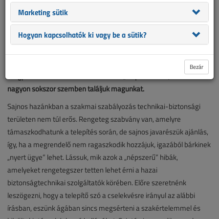
Marketing sütik
Hogyan kapcsolhatók ki vagy be a sütik?
Természetesen tíznél jóval több hibalehetőség merülhet fel, amit
elkövethetünk egy kamerarendszer kiépítése során, ám
Bezár
megpróbáltuk összeszedni azokat az „alapeseteket”, amikkel
nagyon sokszor szemben találjuk magunkat.
Sajnos hazánkban a szakmai szabályozás technikai-biztonsági
területen nem túl erős. Rengeteg szabvány van, amelyre
támaszkodhatunk a telepítés során, de sajnos javarészük ajánlás,
így, ha a megrendelő nem ragaszkodik hozzájuk, igazából bárkinek
„nyert ügye” lehet. Lássuk, mik azok a „népszerű” hibák,
amelyeket rengetegszer tetten lehet érni a hazai
biztonságtechnikai szolgáltatók körében. Előre szeretnénk
leszögezni, hogy a telepítő szó a cselekvésre irányul az alábbi
írásban, eszünk ágában sincs megsérteni a szakértelemmel és