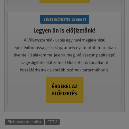
1 ÉVES ELŐFIZETÉS 12 990 FT
Legyen ön is előfizetőnk!
A Villanyszerelők Lapja egy havi megjelenésű
épületvillamossági szaklap, amely nyomtatott formában
évente 10 alakommal jelenik meg. Válasszon papíralapú
vagy digitális előfizetést! Előfizetőink korlátlanul
hozzáférhetnek a korábbi számok tartalmához is.
ÉRDEKEL AZ
ELŐFIZETÉS
Biztonságtechnika
CCTV