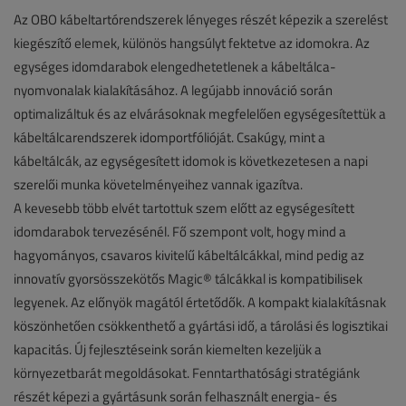
Az OBO kábeltartórendszerek lényeges részét képezik a szerelést
kiegészítő elemek, különös hangsúlyt fektetve az idomokra. Az
egységes idomdarabok elengedhetetlenek a kábeltálca-
nyomvonalak kialakításához. A legújabb innováció során
optimalizáltuk és az elvárásoknak megfelelően egységesítettük a
kábeltálcarendszerek idomportfólióját. Csakúgy, mint a
kábeltálcák, az egységesített idomok is következetesen a napi
szerelői munka követelményeihez vannak igazítva.
A kevesebb több elvét tartottuk szem előtt az egységesített
idomdarabok tervezésénél. Fő szempont volt, hogy mind a
hagyományos, csavaros kivitelű kábeltálcákkal, mind pedig az
innovatív gyorsösszekötős Magic® tálcákkal is kompatibilisek
legyenek. Az előnyök magától értetődők. A kompakt kialakításnak
köszönhetően csökkenthető a gyártási idő, a tárolási és logisztikai
kapacitás. Új fejlesztéseink során kiemelten kezeljük a
környezetbarát megoldásokat. Fenntarthatósági stratégiánk
részét képezi a gyártásunk során felhasznált energia- és