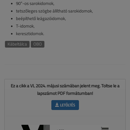
90°-os sarokidomok,
tetszőleges szögbe állítható sarokidomok,
beépíthető leágazóidomok,
T-idomok,
keresztidomok.
Kábeltálca
OBO
Ez a cikk a VL 2024. májusi számában jelent meg. Töltse le a
lapszámot PDF formátumban!
LETÖLTÉS