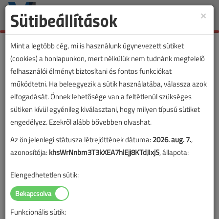
Sütibeállítások
×
Toggle
naviga
Mint a legtöbb cég, mi is használunk úgynevezett sütiket
(cookies) a honlapunkon, mert nélkülük nem tudnánk megfelelő
felhasználói élményt biztosítani és fontos funkciókat
működtetni. Ha beleegyezik a sütik használatába, válassza azok
elfogadását. Önnek lehetősége van a feltétlenül szükséges
sütiken kívül egyénileg kiválasztani, hogy milyen típusú sütiket
engedélyez. Ezekről alább bővebben olvashat.
Az ön jelenlegi státusza létrejöttének dátuma:
2026. aug. 7.
,
azonosítója:
khsWrNnbm3T3kXEA7hlEjj8KTdJIxjS
, állapota:
Elengedhetetlen sütik:
Funkcionális sütik:
Lapszám: