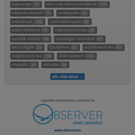
napenergia
nem csak villanyszerelőknek
17
119
robbanásvédelem
szabályozás
16
13
szabványok
szakmakörnyezet
136
99
szakmatörténet
számítástechnika
15
28
szerelők közelről
tanulságos történetek
26
97
technológiák
tűzvédelem
vezérléstechnika
27
52
97
világítástechnika
villámvédelem
138
110
vitaindító
zöld oldal
34
28
MÉG TÖBB ROVAT →
Lapunkat rendszeresen szemlézi az
www.observer.hu