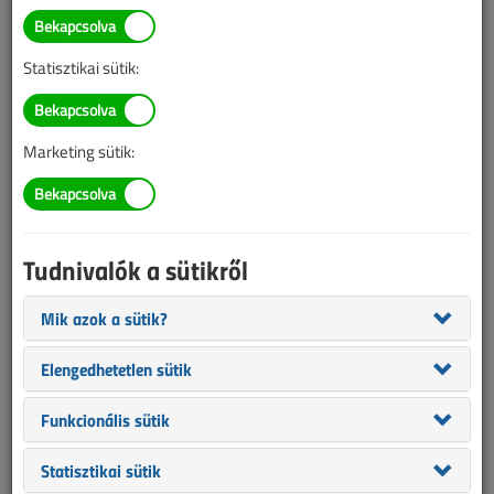
TARTALOM
Statisztikai sütik:
Továbbfejlesztett
kábeltálcaidomok az OBO-
Marketing sütik:
tól
2024/5. lapszám
|
támogatott cikk |
1271 |
Tudnivalók a sütikről
Mik azok a sütik?
Elengedhetetlen sütik
Funkcionális sütik
Statisztikai sütik