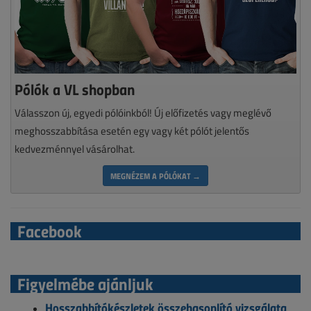
Pólók a VL shopban
Válasszon új, egyedi pólóinkból! Új előfizetés vagy meglévő
meghosszabbítása esetén egy vagy két pólót jelentős
kedvezménnyel vásárolhat.
MEGNÉZEM A PÓLÓKAT →
Facebook
Figyelmébe ajánljuk
Hosszabbítókészletek összehasonlító vizsgálata