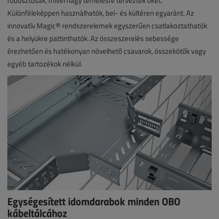
robusztusak, mivel nagy terhelésre tervezték őket.
Különféleképpen használhatók, bel- és kültéren egyaránt. Az
innovatív Magic® rendszerelemek egyszerűen csatlakoztathatók
és a helyükre pattinthatók. Az összeszerelés sebessége
érezhetően és hatékonyan növelhető csavarok, összekötők vagy
egyéb tartozékok nélkül.
Egységesített idomdarabok minden OBO
kábeltálcához