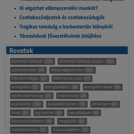
Ki végezhet villanyszerelési munkát?
Csatlakozóaljzatok és csatlakozódugók
Tragikus tanulság a karbantartás hiányáról
Társasházak fővezetékeinek felújítása
Rovatok
áttekintő táblázat
áttekintő táblázat alapján
232
107
automatizálás
biztonságtechnika
14
102
EIB technológia
elektromos autó
43
17
energetika
energiaellátás
energiaforrások
57
30
19
épületvillamosság
érdekesség
21
29
eszközeink
európából jöttem
ezt láttam
151
12
61
hírek
jogi esetek
jogszabályok
67
54
10
környezetvédelem
megújulók
14
62
méréstechnika
munkavédelem
61
37