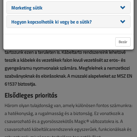
Marketing sütik
Az OBO Bettermann több mint 100 éve fejleszt termékeket és
Hogyan kapcsolhatók ki vagy be a sütik?
megoldásokat villamos installációkhoz. A kábeltartó rendszerek
területéhez kapcsolódó innovációk mindig is fókuszban voltak az
Bezár
OBO-nál. Sok éves tapasztalatunkkal a vezető gyártók közé
tartozunk ezen a területen is. Kábeltartó rendszereink lehetővé
teszik a kábelek és vezetékek falon kívüli vezetését az erős- és
gyengeáramú nyomvonalak számára. Megfelelnek a nemzetközi
szabványoknak és előírásoknak. A műszaki alapelveket az MSZ EN
61537 biztosítja.
Elsődleges prioritás
Három olyan tulajdonság van, amely különösen fontos számunkra:
a hatékonyság, a rugalmasság és a biztonság. Ez vonatkozik a
csavarozható és a gyorsösszekötős Magic® változatokra is. A
csavarozható kábeltálcarendszerek egyszerűek, funkcionálisak és