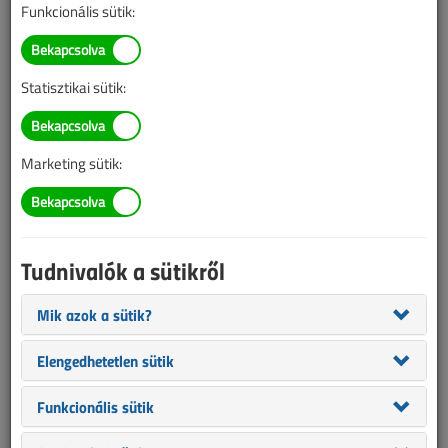
Funkcionális sütik:
TARTALOM
Statisztikai sütik:
Áttekintő táblázat
Süllyesztett
Marketing sütik:
dugaszolóaljzatok
Áttekintő táblázat
2024/5. lapszám
|
VL online |
1141 |
Tudnivalók a sütikről
Mik azok a sütik?
Elengedhetetlen sütik
Funkcionális sütik