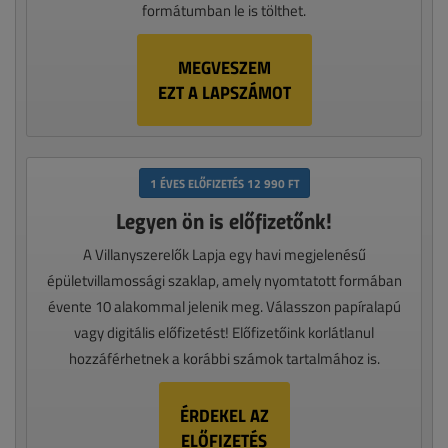
formátumban le is tölthet.
MEGVESZEM
EZT A LAPSZÁMOT
1 ÉVES ELŐFIZETÉS 12 990 FT
Legyen ön is előfizetőnk!
A Villanyszerelők Lapja egy havi megjelenésű
épületvillamossági szaklap, amely nyomtatott formában
évente 10 alakommal jelenik meg. Válasszon papíralapú
vagy digitális előfizetést! Előfizetőink korlátlanul
hozzáférhetnek a korábbi számok tartalmához is.
ÉRDEKEL AZ
ELŐFIZETÉS