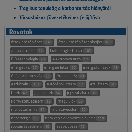
Tragikus tanulság a karbantartás hiányáról
Társasházak fővezetékeinek felújítása
Rovatok
áttekintő táblázat
áttekintő táblázat alapján
232
107
automatizálás
biztonságtechnika
14
102
EIB technológia
elektromos autó
43
17
energetika
energiaellátás
energiaforrások
57
30
19
épületvillamosság
érdekesség
21
29
eszközeink
európából jöttem
ezt láttam
151
12
61
hírek
jogi esetek
jogszabályok
67
54
10
környezetvédelem
megújulók
14
62
méréstechnika
munkavédelem
61
37
napenergia
nem csak villanyszerelőknek
17
119
robbanásvédelem
szabályozás
16
13