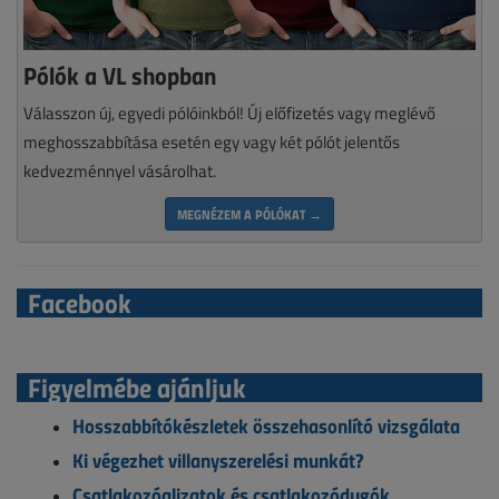
Pólók a VL shopban
Válasszon új, egyedi pólóinkból! Új előfizetés vagy meglévő
meghosszabbítása esetén egy vagy két pólót jelentős
kedvezménnyel vásárolhat.
MEGNÉZEM A PÓLÓKAT →
Facebook
Figyelmébe ajánljuk
Hosszabbítókészletek összehasonlító vizsgálata
Ki végezhet villanyszerelési munkát?
Csatlakozóaljzatok és csatlakozódugók