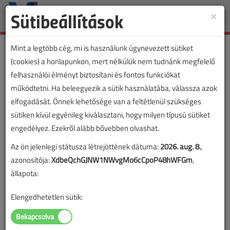
Sütibeállítások
×
Toggle
naviga
Mint a legtöbb cég, mi is használunk úgynevezett sütiket
(cookies) a honlapunkon, mert nélkülük nem tudnánk megfelelő
felhasználói élményt biztosítani és fontos funkciókat
működtetni. Ha beleegyezik a sütik használatába, válassza azok
elfogadását. Önnek lehetősége van a feltétlenül szükséges
sütiken kívül egyénileg kiválasztani, hogy milyen típusú sütiket
engedélyez. Ezekről alább bővebben olvashat.
Az ön jelenlegi státusza létrejöttének dátuma:
2026. aug. 8.
,
azonosítója:
XdbeQchGJNW1NWvgMo6cCpoP48hWFGm
,
állapota:
Elengedhetetlen sütik:
Lapszám: