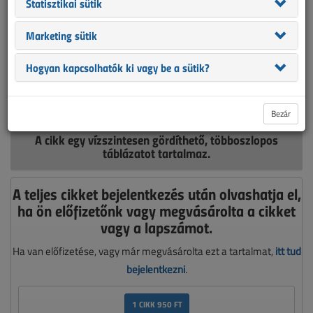
Statisztikai sütik
Marketing sütik
Hogyan kapcsolhatók ki vagy be a sütik?
Táblázatunkban az ABB, az Albrecht Jung, az EFAPEL, az EMOS, a
Gewiss, a Legrand, a Schneider és a Siemens termékeit hasonlítjuk
össze a forgalmazóktól kapott adatok alapján.
Bezár
A cikk egy vízszintesen gördíthető, többoszlopos
táblázatot tartalmaz.
A teljes cikket bejelentkezés után olvashatja el,
ha ön előfizetőnk vagy megvásárolta a cikket
vagy a lapszámot.
Ha van előfizetése, vagy már megvásárolta ezt a tartalmat,
itt tud
bejelentkezni
.
1 CIKK 950 FT