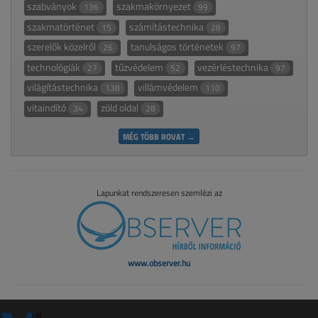
szabványok
szakmakörnyezet
136
99
szakmatörténet
számítástechnika
15
28
szerelők közelről
tanulságos történetek
26
97
technológiák
tűzvédelem
vezérléstechnika
27
52
97
világítástechnika
villámvédelem
138
110
vitaindító
zöld oldal
34
28
MÉG TÖBB ROVAT →
Lapunkat rendszeresen szemlézi az
www.observer.hu