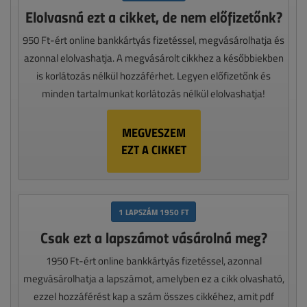
Elolvasná ezt a cikket, de nem előfizetőnk?
950 Ft-ért online bankkártyás fizetéssel, megvásárolhatja és
azonnal elolvashatja. A megvásárolt cikkhez a későbbiekben
is korlátozás nélkül hozzáférhet. Legyen előfizetőnk és
minden tartalmunkat korlátozás nélkül elolvashatja!
MEGVESZEM
EZT A CIKKET
1 LAPSZÁM 1950 FT
Csak ezt a lapszámot vásárolná meg?
1950 Ft-ért online bankkártyás fizetéssel, azonnal
megvásárolhatja a lapszámot, amelyben ez a cikk olvasható,
ezzel hozzáférést kap a szám összes cikkéhez, amit pdf