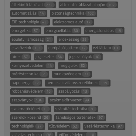
áttekintő táblázat
áttekintő táblázat alapján
232
107
automatizálás
biztonságtechnika
14
102
EIB technológia
elektromos autó
43
17
energetika
energiaellátás
energiaforrások
57
30
19
épületvillamosság
érdekesség
21
29
eszközeink
európából jöttem
ezt láttam
151
12
61
hírek
jogi esetek
jogszabályok
67
54
10
környezetvédelem
megújulók
14
62
méréstechnika
munkavédelem
61
37
napenergia
nem csak villanyszerelőknek
17
119
robbanásvédelem
szabályozás
16
13
szabványok
szakmakörnyezet
136
99
szakmatörténet
számítástechnika
15
28
szerelők közelről
tanulságos történetek
26
97
technológiák
tűzvédelem
vezérléstechnika
27
52
97
világítástechnika
villámvédelem
138
110