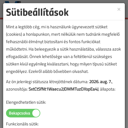
Sütibeállítások
×
Toggle
naviga
Mint a legtöbb cég, mi is használunk úgynevezett sütiket
(cookies) a honlapunkon, mert nélkülük nem tudnánk megfelelő
felhasználói élményt biztosítani és fontos funkciókat
működtetni. Ha beleegyezik a sütik használatába, válassza azok
elfogadását. Önnek lehetősége van a feltétlenül szükséges
sütiken kívül egyénileg kiválasztani, hogy milyen típusú sütiket
engedélyez. Ezekről alább bővebben olvashat.
Az ön jelenlegi státusza létrejöttének dátuma:
2026. aug. 7.
,
azonosítója:
SxtCtSfNt1Waecu2JDMMTuzDXspEa4J
, állapota:
Elengedhetetlen sütik:
Funkcionális sütik:
Lapszám: