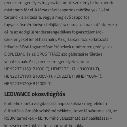
rendszerengedélyes fogyasztásmérő-szekrény fizikai mérete
miatt nem fér el. A társasházi csoportos mérőhelyek újként
történő kialakítására, vagy a meglévő csoportos
fogyasztásmérőhelyek felújítására nem alkalmazhatóak, erre a
célra az eddigi új rendszerengedélyes fogyasztásmérő-
szekrényeket lehet használni. Az új, társasházi, korlátozott
felhasználású fogyasztásmérőhelyek rendszerengedélyei az
E.ON, ELMŰ és az OPUS TITÁSZ szolgáltatási területére
vonatkoznak. Az új rendszerengedélyek száma:
HEN22.TE116(HB1000-T), HEN22.TE117(HB1000H-T),
HEN22.TE118(HB1000V-T), HEN22.TE119(HB1100A-T),
HEN22.TE120(HB1100F-T).
LEDVANCE okosvilágítás
Emberközpontú világítással a napszakoknak megfelelően
állíthatók a lámpák színhőmérséklete, illetve fényárama, sőt, az
RGBW termékek – kb. 16 millió választható színbeállítással –
képesek még több életet vinni az otthonokba.