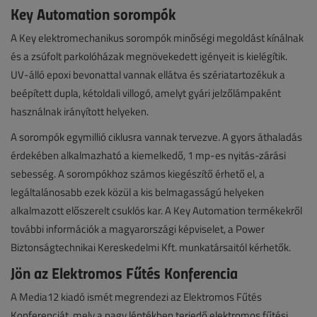
Key Automation sorompók
A Key elektromechanikus sorompók minőségi megoldást kínálnak
és a zsúfolt parkolóházak megnövekedett igényeit is kielégítik.
UV-álló epoxi bevonattal vannak ellátva és szériatartozékuk a
beépített dupla, kétoldali villogó, amelyt gyári jelzőlámpaként
használnak irányított helyeken.
A sorompók egymillió ciklusra vannak tervezve. A gyors áthaladás
érdekében alkalmazható a kiemelkedő, 1 mp-es nyitás-zárási
sebesség. A sorompókhoz számos kiegészítő érhető el, a
legáltalánosabb ezek közül a kis belmagasságú helyeken
alkalmazott előszerelt csuklós kar. A Key Automation termékekről
további információk a magyarországi képviselet, a Power
Biztonságtechnikai Kereskedelmi Kft. munkatársaitól kérhetők.
Jön az Elektromos Fűtés Konferencia
A Media12 kiadó ismét megrendezi az Elektromos Fűtés
Konferenciát, mely a nagy léptékben terjedő elektromos fűtési