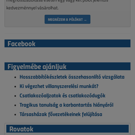
kedvezménnyel vásárolhat.
MEGNÉZEM A PÓLÓKAT →
Facebook
Figyelmébe ajánljuk
Hosszabbítókészletek összehasonlító vizsgálata
Ki végezhet villanyszerelési munkát?
Csatlakozóaljzatok és csatlakozódugók
Tragikus tanulság a karbantartás hiányáról
Társasházak fővezetékeinek felújítása
Rovatok