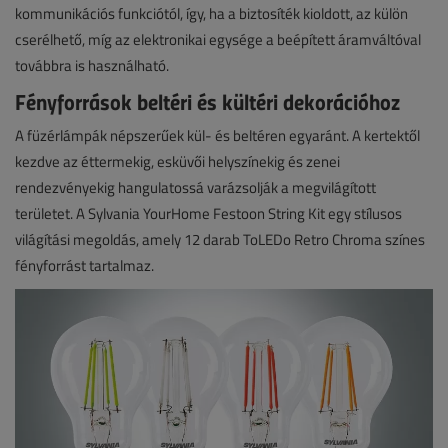
kommunikációs funkciótól, így, ha a biztosíték kioldott, az külön
cserélhető, míg az elektronikai egysége a beépített áramváltóval
továbbra is használható.
Fényforrások beltéri és kültéri dekorációhoz
A füzérlámpák népszerűek kül- és beltéren egyaránt. A kertektől
kezdve az éttermekig, esküvői helyszínekig és zenei
rendezvényekig hangulatossá varázsolják a megvilágított
területet. A Sylvania YourHome Festoon String Kit egy stílusos
világítási megoldás, amely 12 darab ToLEDo Retro Chroma színes
fényforrást tartalmaz.