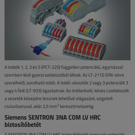
A toldók 1, 2, 3 és 5 (PCT-225) független potenciálú, egymással
szemben lévő gyorscsatlakozóból állnak. Az LT-211D DIN-sínre
szerelhető, sorolható toldó. A toldó-elosztók 2 vagy 3 potenciált 3
vagy 4 felé (LT-933) ágaztatnak. Az önblankoló, késes csatlakozók
a vezeték közepére tesznek lehetővé elágazást, szigetelt
2
csúszósaruval, akár 2,5 mm
keresztmetszetig.
Siemens SENTRON 3NA COM LV HRC
biztosítóbetét
A SENTRON 3NA COM LV HRC biztosítóbetét nemcsak optimális