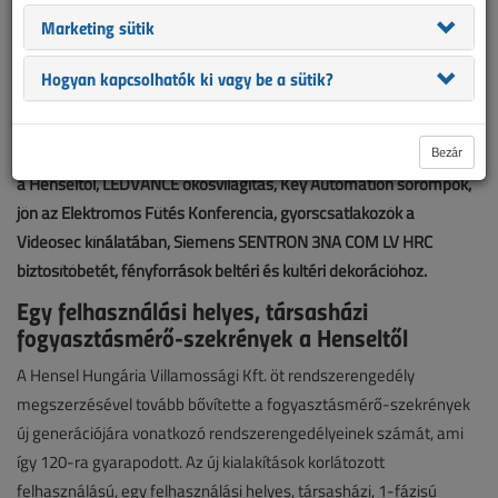
Marketing sütik
Hogyan kapcsolhatók ki vagy be a sütik?
Bezár
Egy felhasználási helyes, társasházi fogyasztásmérő-szekrények
a Henseltől, LEDVANCE okosvilágítás, Key Automation sorompók,
jön az Elektromos Fűtés Konferencia, gyorscsatlakozók a
Videosec kínálatában, Siemens SENTRON 3NA COM LV HRC
biztosítóbetét, fényforrások beltéri és kültéri dekorációhoz.
Egy felhasználási helyes, társasházi
fogyasztásmérő-szekrények a Henseltől
A Hensel Hungária Villamossági Kft. öt rendszerengedély
megszerzésével tovább bővítette a fogyasztásmérő-szekrények
új generációjára vonatkozó rendszerengedélyeinek számát, ami
így 120-ra gyarapodott. Az új kialakítások korlátozott
felhasználású, egy felhasználási helyes, társasházi, 1-fázisú