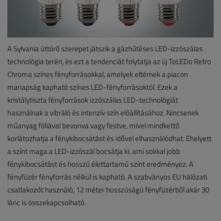
A Sylvania úttörő szerepet játszik a gázhűtéses LED-izzószálas
technológia terén, és ezt a tendenciát folytatja az új ToLEDo Retro
Chroma színes fényforrásokkal, amelyek eltérnek a piacon
manapság kapható színes LED-fényforrásoktól. Ezek a
kristálytiszta fényforrások izzószálas LED-technológiát
használnak a vibráló és intenzív szín előállításához. Nincsenek
műanyag fóliával bevonva vagy festve, mivel mindkettő
korlátozhatja a fénykibocsátást és idővel elhasználódhat. Ehelyett
a színt maga a LED-izzószál bocsátja ki, ami sokkal jobb
fénykibocsátást és hosszú élettartamú színt eredményez. A
fényfüzér fényforrás nélkül is kapható. A szabványos EU hálózati
csatlakozót használó, 12 méter hosszúságú fényfüzérből akár 30
lánc is összekapcsolható.