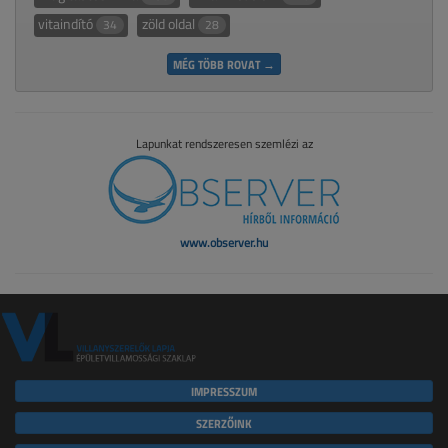
vitaindító
zöld oldal
34
28
MÉG TÖBB ROVAT →
Lapunkat rendszeresen szemlézi az
www.observer.hu
IMPRESSZUM
SZERZŐINK