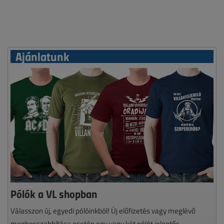
Ajánlatunk
Pólók a VL shopban
Válasszon új, egyedi pólóinkból! Új előfizetés vagy meglévő
meghosszabbítása esetén egy vagy két pólót jelentős