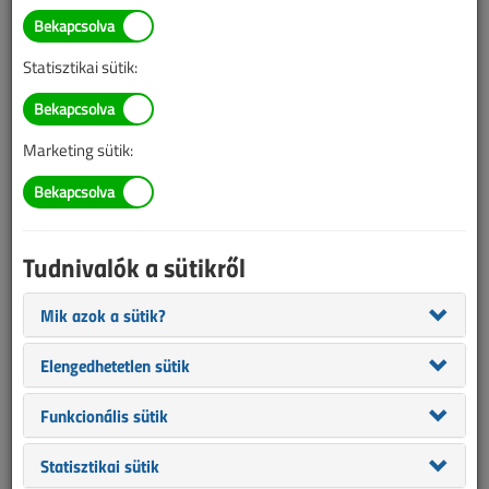
TARTALOM
Statisztikai sütik:
Hírek
Hensel, LEDVANCE, Power,
Marketing sütik:
konferencia, Videosec,
Siemens, Sylvania
Tudnivalók a sütikről
Hírek, újdonságok
Mik azok a sütik?
2022/5. lapszám
|
VL online |
1081 |
Elengedhetetlen sütik
Funkcionális sütik
Statisztikai sütik