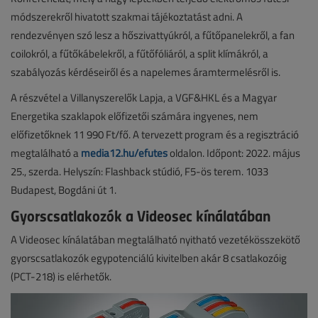
módszerekről hivatott szakmai tájékoztatást adni. A
rendezvényen szó lesz a hőszivattyúkról, a fűtőpanelekről, a fan
coilokról, a fűtőkábelekről, a fűtőfóliáról, a split klímákról, a
szabályozás kérdéseiről és a napelemes áramtermelésről is.
A részvétel a Villanyszerelők Lapja, a VGF&HKL és a Magyar
Energetika szaklapok előfizetői számára ingyenes, nem
előfizetőknek 11 990 Ft/fő. A tervezett program és a regisztráció
megtalálható a
media12.hu/efutes
oldalon. Időpont: 2022. május
25., szerda. Helyszín: Flashback stúdió, F5-ös terem. 1033
Budapest, Bogdáni út 1.
Gyorscsatlakozók a Videosec kínálatában
A Videosec kínálatában megtalálható nyitható vezetékösszekötő
gyorscsatlakozók egypotenciálú kivitelben akár 8 csatlakozóig
(PCT-218) is elérhetők.