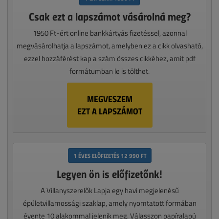
Csak ezt a lapszámot vásárolná meg?
1950 Ft-ért online bankkártyás fizetéssel, azonnal
megvásárolhatja a lapszámot, amelyben ez a cikk olvasható,
ezzel hozzáférést kap a szám összes cikkéhez, amit pdf
formátumban le is tölthet.
MEGVESZEM
EZT A LAPSZÁMOT
1 ÉVES ELŐFIZETÉS 12 990 FT
Legyen ön is előfizetőnk!
A Villanyszerelők Lapja egy havi megjelenésű
épületvillamossági szaklap, amely nyomtatott formában
évente 10 alakommal jelenik meg. Válasszon papíralapú