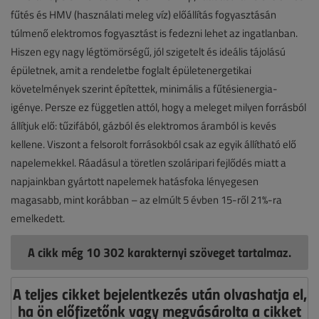
fűtés és HMV (használati meleg víz) előállítás fogyasztásán
túlmenő elektromos fogyasztást is fedezni lehet az ingatlanban.
Hiszen egy nagy légtömörségű, jól szigetelt és ideális tájolású
épületnek, amit a rendeletbe foglalt épületenergetikai
követelmények szerint építettek, minimális a fűtésienergia-
igénye. Persze ez független attól, hogy a meleget milyen forrásból
állítjuk elő: tűzifából, gázból és elektromos áramból is kevés
kellene. Viszont a felsorolt forrásokból csak az egyik állítható elő
napelemekkel. Ráadásul a töretlen szoláripari fejlődés miatt a
napjainkban gyártott napelemek hatásfoka lényegesen
magasabb, mint korábban – az elmúlt 5 évben 15-ről 21%-ra
emelkedett.
A cikk még 10 302 karakternyi szöveget tartalmaz.
A teljes cikket bejelentkezés után olvashatja el,
ha ön előfizetőnk vagy megvásárolta a cikket