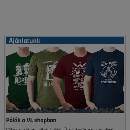
Ajánlatunk
Pólók a VL shopban
Válasszon új, egyedi pólóinkból! Új előfizetés vagy meglévő