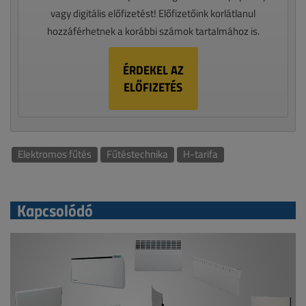
vagy digitális előfizetést! Előfizetőink korlátlanul
hozzáférhetnek a korábbi számok tartalmához is.
ÉRDEKEL AZ
ELŐFIZETÉS
Elektromos fűtés
Fűtéstechnika
H-tarifa
Kapcsolódó