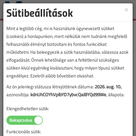
Sütibeállítások
×
Toggle
naviga
Mint a legtöbb cég, mi is használunk úgynevezett sütiket
(cookies) a honlapunkon, mert nélkülük nem tudnánk megfelelő
felhasználói élményt biztosítani és fontos funkciókat
Lapszám:
működtetni. Ha beleegyezik a sütik használatába, válassza azok
elfogadását. Önnek lehetősége van a feltétlenül szükséges
TARTALOM
sütiken kívül egyénileg kiválasztani, hogy milyen típusú sütiket
engedélyez. Ezekről alább bővebben olvashat.
Áttekintő táblázat alapján
Az ön jelenlegi státusza létrejöttének dátuma:
2026. aug. 10.
,
Az elektromos fűtőtestekről
azonosítója:
kdnUhCOYhVplbYD7ybvcQaiBYQd99We
, állapota:
2022/1-2. lapszám
|
Szász János
|
2307 |
Elengedhetetlen sütik:
Funkcionális sütik: