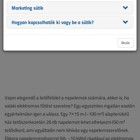
beruházók.
Marketing sütik
Hogyan kapcsolhatók ki vagy be a sütik?
Bezár
Vajon elegendő a tetőfelület a napelemek számára, akkor is, ha
valaki elektromos fűtést szeretne? Egy egyszintes ingatlan esetén
egyértelműen igen a válasz. Egy 7×15 m (~100 m²) alapterületű
ház tetőszerkezetén 26 db napelemet lehet elhelyezni (50 m²
tetősíkon), ami egyáltalán nem kihívás egy napelemszerelőnek.
Ekkora napelemrendszerrel (kb. ~10 kWp) ráadásul az elektromos