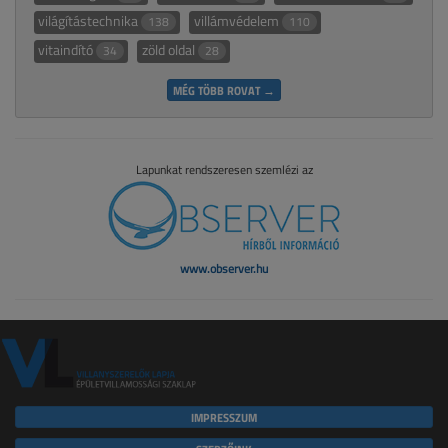
világítástechnika
villámvédelem
138
110
vitaindító
zöld oldal
34
28
MÉG TÖBB ROVAT →
Lapunkat rendszeresen szemlézi az
www.observer.hu
IMPRESSZUM