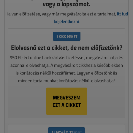
vagy a lapszámot.
Ha van előfizetése, vagy már megvásárolta ezt a tartalmat,
itt tud
bejelentkezni
.
1 CIKK 950 FT
Elolvasná ezt a cikket, de nem előfizetőnk?
950 Ft-ért online bankkártyás fizetéssel, megvásárolhatja és
azonnal elolvashatja. A megvásárolt cikkhez a későbbiekben
is korlátozás nélkül hozzáférhet. Legyen előfizetőnk és
minden tartalmunkat korlátozás nélkül elolvashatja!
MEGVESZEM
EZT A CIKKET
1 LAPSZÁM 1950 FT