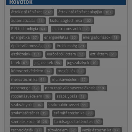
Rovatok
áttekintő táblázat
áttekintő táblázat alapján
232
107
automatizálás
biztonságtechnika
14
102
EIB technológia
elektromos autó
43
17
energetika
energiaellátás
energiaforrások
57
30
19
épületvillamosság
érdekesség
21
29
eszközeink
európából jöttem
ezt láttam
151
12
61
hírek
jogi esetek
jogszabályok
67
54
10
környezetvédelem
megújulók
14
62
méréstechnika
munkavédelem
61
37
napenergia
nem csak villanyszerelőknek
17
119
robbanásvédelem
szabályozás
16
13
szabványok
szakmakörnyezet
136
99
szakmatörténet
számítástechnika
15
28
szerelők közelről
tanulságos történetek
26
97
technológiák
tűzvédelem
vezérléstechnika
27
52
97