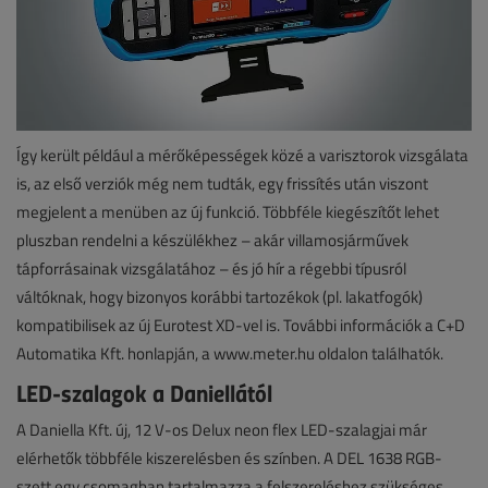
Így került például a mérőképességek közé a varisztorok vizsgálata
is, az első verziók még nem tudták, egy frissítés után viszont
megjelent a menüben az új funkció. Többféle kiegészítőt lehet
pluszban rendelni a készülékhez – akár villamosjárművek
tápforrásainak vizsgálatához – és jó hír a régebbi típusról
váltóknak, hogy bizonyos korábbi tartozékok (pl. lakatfogók)
kompatibilisek az új Eurotest XD-vel is. További információk a C+D
Automatika Kft. honlapján, a www.meter.hu oldalon találhatók.
LED-szalagok a Daniellától
A Daniella Kft. új, 12 V-os Delux neon flex LED-szalagjai már
elérhetők többféle kiszerelésben és színben. A DEL 1638 RGB-
szett egy csomagban tartalmazza a felszereléshez szükséges