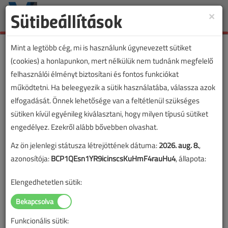
Sütibeállítások
×
Toggle
naviga
Mint a legtöbb cég, mi is használunk úgynevezett sütiket
(cookies) a honlapunkon, mert nélkülük nem tudnánk megfelelő
felhasználói élményt biztosítani és fontos funkciókat
működtetni. Ha beleegyezik a sütik használatába, válassza azok
elfogadását. Önnek lehetősége van a feltétlenül szükséges
sütiken kívül egyénileg kiválasztani, hogy milyen típusú sütiket
engedélyez. Ezekről alább bővebben olvashat.
Az ön jelenlegi státusza létrejöttének dátuma:
2026. aug. 8.
,
azonosítója:
BCP1QEsn1YR9icinscsKuHmF4rauHu4
, állapota:
Elengedhetetlen sütik:
Funkcionális sütik:
Lapszám: