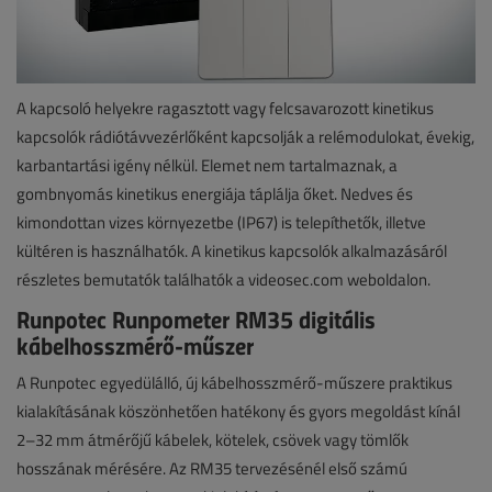
A kapcsoló helyekre ragasztott vagy felcsavarozott kinetikus
kapcsolók rádiótávvezérlőként kapcsolják a relémodulokat, évekig,
karbantartási igény nélkül. Elemet nem tartalmaznak, a
gombnyomás kinetikus energiája táplálja őket. Nedves és
kimondottan vizes környezetbe (IP67) is telepíthetők, illetve
kültéren is használhatók. A kinetikus kapcsolók alkalmazásáról
részletes bemutatók találhatók a videosec.com weboldalon.
Runpotec Runpometer RM35 digitális
kábelhosszmérő-műszer
A Runpotec egyedülálló, új kábelhosszmérő-műszere praktikus
kialakításának köszönhetően hatékony és gyors megoldást kínál
2–32 mm átmérőjű kábelek, kötelek, csövek vagy tömlők
hosszának mérésére. Az RM35 tervezésénél első számú