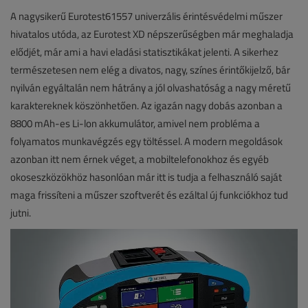
A nagysikerű Eurotest61557 univerzális érintésvédelmi műszer
hivatalos utóda, az Eurotest XD népszerűségben már meghaladja
elődjét, már ami a havi eladási statisztikákat jelenti. A sikerhez
természetesen nem elég a divatos, nagy, színes érintőkijelző, bár
nyilván egyáltalán nem hátrány a jól olvashatóság a nagy méretű
karaktereknek köszönhetően. Az igazán nagy dobás azonban a
8800 mAh-es Li-lon akkumulátor, amivel nem probléma a
folyamatos munkavégzés egy töltéssel. A modern megoldások
azonban itt nem érnek véget, a mobiltelefonokhoz és egyéb
okoseszközökhöz hasonlóan már itt is tudja a felhasználó saját
maga frissíteni a műszer szoftverét és ezáltal új funkciókhoz tud
jutni.