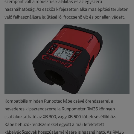
szempont volt a robusztus kialakítás és az egyszerű
használhatóság. Az eszköz kifejezetten alkalmas építési területen
való felhasználásra is: ütésálló, fröccsenő víz és por ellen védett.
Kompatibilis minden Runpotec kábelcsévélőrendszerrel, a
hevederes klipszrendszerrel a Runpometer RM35 könnyen
csatlakoztatható az XB 300, vagy XB 500 kábelcsévélőkhöz.
Kábelbehúzó-rendszerekkel együtt a már lefektetett
kábelvédőcsövek hosszúságmérésére is használható. Az RM35