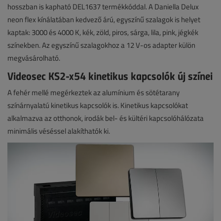
hosszban is kapható DEL1637 termékkóddal. A Daniella Delux
neon flex kínálatában kedvező árú, egyszínű szalagok is helyet
kaptak: 3000 és 4000 K, kék, zöld, piros, sárga, lila, pink, jégkék
színekben. Az egyszínű szalagokhoz a 12 V-os adapter külön
megvásárolható.
Videosec KS2-x54 kinetikus kapcsolók új színei
A fehér mellé megérkeztek az alumínium és sötétarany
színárnyalatú kinetikus kapcsolók is. Kinetikus kapcsolókat
alkalmazva az otthonok, irodák bel- és kültéri kapcsolóhálózata
minimális véséssel alakíthatók ki.