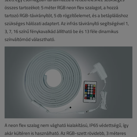
összes tartozékot: 5 méter RGB neon flex szalagot, a hozzá
tartozó RGB-távirányítót, 5 db rögzítőelemet, és a betápláláshoz
szükséges hálózati adaptert. Az infrás távirányító segítségével 1,
3, 7, 16 színű fénykavalkád állítható be és 13 féle dinamikus
színváltómód választható.
A neon flex szalag nem vágható kialakítású, IP65 védettségű, így
akár kültéren is használható. Az RGB-szett rövidebb, 3 méteres