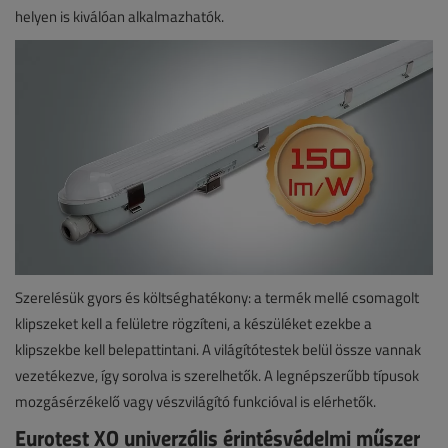
helyen is kiválóan alkalmazhatók.
Szerelésük gyors és költséghatékony: a termék mellé csomagolt
klipszeket kell a felületre rögzíteni, a készüléket ezekbe a
klipszekbe kell belepattintani. A világítótestek belül össze vannak
vezetékezve, így sorolva is szerelhetők. A legnépszerűbb típusok
mozgásérzékelő vagy vészvilágító funkcióval is elérhetők.
Eurotest XO univerzális érintésvédelmi műszer