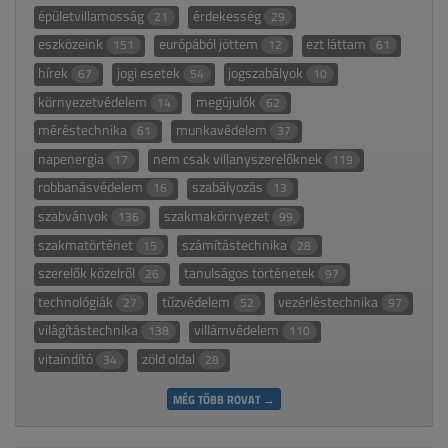
épületvillamosság
érdekesség
21
29
eszközeink
európából jöttem
ezt láttam
151
12
61
hírek
jogi esetek
jogszabályok
67
54
10
környezetvédelem
megújulók
14
62
méréstechnika
munkavédelem
61
37
napenergia
nem csak villanyszerelőknek
17
119
robbanásvédelem
szabályozás
16
13
szabványok
szakmakörnyezet
136
99
szakmatörténet
számítástechnika
15
28
szerelők közelről
tanulságos történetek
26
97
technológiák
tűzvédelem
vezérléstechnika
27
52
97
világítástechnika
villámvédelem
138
110
vitaindító
zöld oldal
34
28
MÉG TÖBB ROVAT →