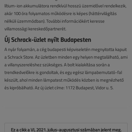
lítium-ion akkumulátora rendkívül hosszú üzemidővel rendelkezik,
akár 100 óra folyamatos működésre is képes (háttérvilágítás
nélküli üzemmódban). További információkért keresse
villamossági kereskedőpartnerét.
Új Schrack-üzlet nyílt Budapesten
A nyár folyamán, a cég budapesti képviseletén megnyitotta kapuit
a Schrack Store. Az üzletben minden egy helyen megtalálható, ami
a villanyszereléshez szükséges. A bolt kialakítása során a
trendkedvelőkre is gondoltak, és egy egész lámpabemutató-fal
készült, ahol minden lámpatest működés közben is megnézhető
és kipróbálható. Az új üzlet címe: 1172 Budapest, Vidor u. 5.
Ez a cikk a VL 2021. július-augusztusi számában jelent meg.