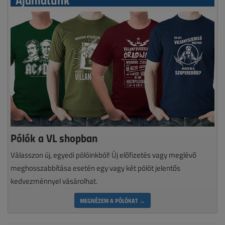
Pólók a VL shopban
Válasszon új, egyedi pólóinkból! Új előfizetés vagy meglévő
meghosszabbítása esetén egy vagy két pólót jelentős
kedvezménnyel vásárolhat.
MEGNÉZEM A PÓLÓKAT →