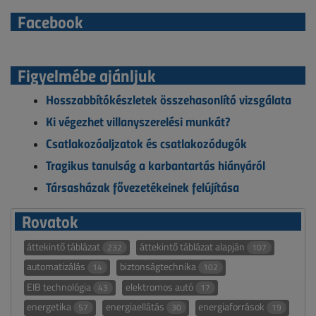
Facebook
Figyelmébe ajánljuk
Hosszabbítókészletek összehasonlító vizsgálata
Ki végezhet villanyszerelési munkát?
Csatlakozóaljzatok és csatlakozódugók
Tragikus tanulság a karbantartás hiányáról
Társasházak fővezetékeinek felújítása
Rovatok
áttekintő táblázat
áttekintő táblázat alapján
232
107
automatizálás
biztonságtechnika
14
102
EIB technológia
elektromos autó
43
17
energetika
energiaellátás
energiaforrások
57
30
19