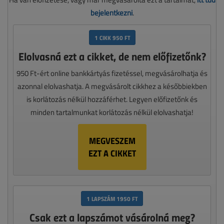
bejelentkezni
.
1 CIKK 950 FT
Elolvasná ezt a cikket, de nem előfizetőnk?
950 Ft-ért online bankkártyás fizetéssel, megvásárolhatja és
azonnal elolvashatja. A megvásárolt cikkhez a későbbiekben
is korlátozás nélkül hozzáférhet. Legyen előfizetőnk és
minden tartalmunkat korlátozás nélkül elolvashatja!
MEGVESZEM
EZT A CIKKET
1 LAPSZÁM 1950 FT
Csak ezt a lapszámot vásárolná meg?