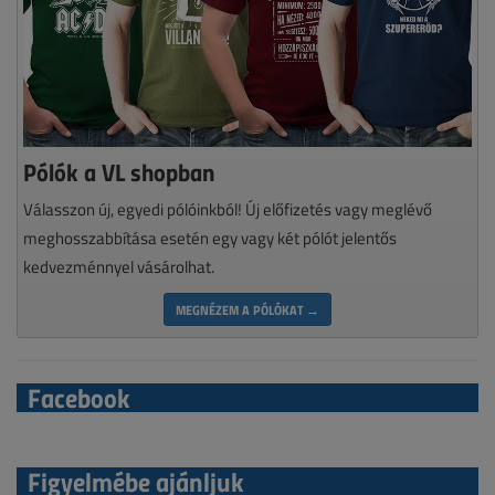
Pólók a VL shopban
Válasszon új, egyedi pólóinkból! Új előfizetés vagy meglévő
meghosszabbítása esetén egy vagy két pólót jelentős
kedvezménnyel vásárolhat.
MEGNÉZEM A PÓLÓKAT →
Facebook
Figyelmébe ajánljuk