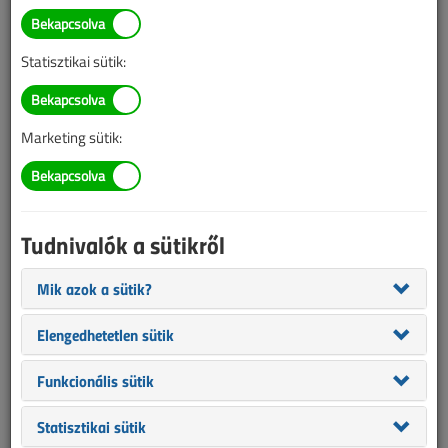
TARTALOM
Statisztikai sütik:
Áttekintő táblázat
Rugós, nyitható
Marketing sütik:
vezetékösszekötők
Áttekintő táblázat
Tudnivalók a sütikről
2021/1-2. lapszám
|
VL online |
2190 |
Mik azok a sütik?
Figylem! Ez a cikk 5 éve frissült utoljára. A benne szereplő
Elengedhetetlen sütik
információk mára aktualitásukat veszíthették, valamint a tartalom
helyenként hiányos lehet (képek, táblázatok stb.).
Funkcionális sütik
Statisztikai sütik