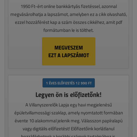
1950 Ft-ért online bankkártyás fizetéssel, azonnal
megvásárolhatja a lapszámot, amelyben ez a cikk olvasható,
ezzel hozzáférést kap a szám összes cikkéhez, amit pdf
formátumban le is tölthet.
MEGVESZEM
EZT A LAPSZÁMOT
1 ÉVES ELŐFIZETÉS 12 990 FT
Legyen ön is előfizetőnk!
A Villanyszerelők Lapja egy havi megjelenésű
épületvillamossági szaklap, amely nyomtatott formában
évente 10 alakommal jelenik meg. Válasszon papíralapú
vagy digitális előfizetést! Előfizetőink korlátlanul
hozzáférhetnek a korábbi számok tartalmához is.