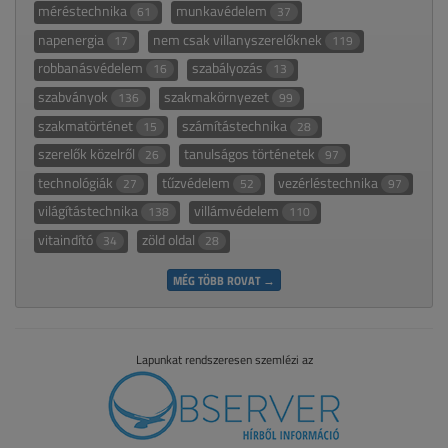
méréstechnika
munkavédelem
61
37
napenergia
nem csak villanyszerelőknek
17
119
robbanásvédelem
szabályozás
16
13
szabványok
szakmakörnyezet
136
99
szakmatörténet
számítástechnika
15
28
szerelők közelről
tanulságos történetek
26
97
technológiák
tűzvédelem
vezérléstechnika
27
52
97
világítástechnika
villámvédelem
138
110
vitaindító
zöld oldal
34
28
MÉG TÖBB ROVAT →
Lapunkat rendszeresen szemlézi az