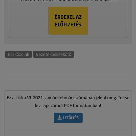
ÉRDEKEL AZ
ELŐFIZETÉS
Eszközeink
Vezetékösszekötő
Ez a cikk a VL 2021. január-februári számában jelent meg. Töltse
le a lapszámot PDF formátumban!
LETÖLTÉS