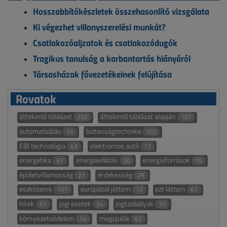
Hosszabbítókészletek összehasonlító vizsgálata
Ki végezhet villanyszerelési munkát?
Csatlakozóaljzatok és csatlakozódugók
Tragikus tanulság a karbantartás hiányáról
Társasházak fővezetékeinek felújítása
Rovatok
áttekintő táblázat
áttekintő táblázat alapján
232
107
automatizálás
biztonságtechnika
14
102
EIB technológia
elektromos autó
43
17
energetika
energiaellátás
energiaforrások
57
30
19
épületvillamosság
érdekesség
21
29
eszközeink
európából jöttem
ezt láttam
151
12
61
hírek
jogi esetek
jogszabályok
67
54
10
környezetvédelem
megújulók
14
62