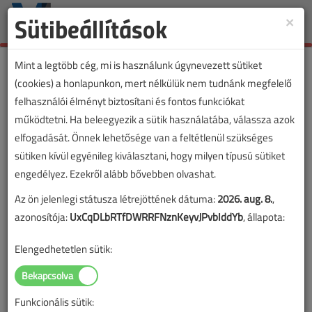
Sütibeállítások
×
Toggle
naviga
Mint a legtöbb cég, mi is használunk úgynevezett sütiket
(cookies) a honlapunkon, mert nélkülük nem tudnánk megfelelő
felhasználói élményt biztosítani és fontos funkciókat
működtetni. Ha beleegyezik a sütik használatába, válassza azok
elfogadását. Önnek lehetősége van a feltétlenül szükséges
sütiken kívül egyénileg kiválasztani, hogy milyen típusú sütiket
engedélyez. Ezekről alább bővebben olvashat.
Az ön jelenlegi státusza létrejöttének dátuma:
2026. aug. 8.
,
azonosítója:
UxCqDLbRTfDWRRFNznKeyvJPvbIddYb
, állapota:
Elengedhetetlen sütik:
Funkcionális sütik:
Lapszám: