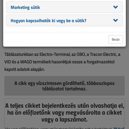
Marketing sütik
Hogyan kapcsolhatók ki vagy be a sütik?
Bezár
Táblázatunkban az Electro-Terminal, az OBO, a Tracon Electric, a
VID és a WAGO termékeit hasonlítjuk össze a forgalmazóktól
kapott adatok alapján.
A cikk egy vízszintesen gördíthető, többoszlopos
táblázatot tartalmaz.
A teljes cikket bejelentkezés után olvashatja el,
ha ön előfizetőnk vagy megvásárolta a cikket
vagy a lapszámot.
Ha van előfizetése, vagy már megvásárolta ezt a tartalmat,
itt tud