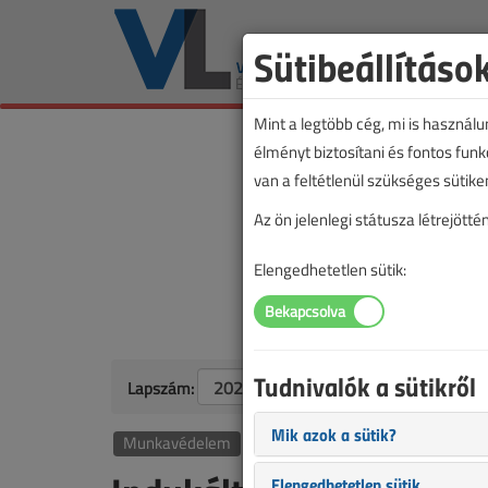
Sütibeállításo
Mint a legtöbb cég, mi is használ
élményt biztosítani és fontos fun
van a feltétlenül szükséges sütike
Az ön jelenlegi státusza létrejöt
Elengedhetetlen sütik:
Tudnivalók a sütikről
Lapszám:
Mik azok a sütik?
Munkavédelem
Elengedhetetlen sütik