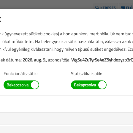
KERESÉS
ELŐ
k
H
unk úgynevezett sütiket (cookies) a honlapunkon, mert nélkülük nem tud
kciókat működtetni. Ha beleegyezik a sütik használatába, válassza azok
n kívül egyénileg kiválasztani, hogy milyen típusú sütiket engedélyez. E
tének dátuma:
2026. aug. 9.
, azonosítója:
WgSu4ZuTyrSe4eZ5yhdozyzb3rQ
Funkcionális sütik:
Statisztikai sütik:
TARTALOM