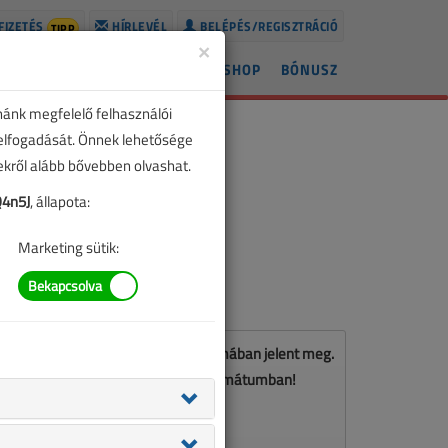
FIZETÉS
HÍRLEVÉL
BELÉPÉS/REGISZTRÁCIÓ
TIPP
×
ÍREK
LAPSZÁMOK
BLOG
SHOP
BÓNUSZ
nánk megfelelő felhasználói
 elfogadását. Önnek lehetősége
zekről alább bővebben olvashat.
4n5J
, állapota:
Marketing sütik:
Ez a cikk a VL 2021. decemberi számában jelent meg.
Töltse le a lapszámot PDF formátumban!
LETÖLTÉS