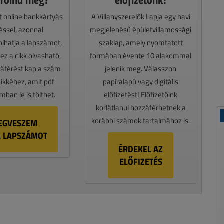
t online bankkártyás
A Villanyszerelők Lapja egy havi
téssel, azonnal
megjelenésű épületvillamossági
lhatja a lapszámot,
szaklap, amely nyomtatott
z a cikk olvasható,
formában évente 10 alakommal
záférést kap a szám
jelenik meg. Válasszon
cikkéhez, amit pdf
papíralapú vagy digitális
ban le is tölthet.
előfizetést! Előfizetőink
korlátlanul hozzáférhetnek a
korábbi számok tartalmához is.
EGVESZEM
A LAPSZÁMOT
ÉRDEKEL AZ
ELŐFIZETÉS