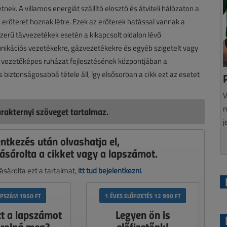
tnek. A villamos energiát szállító elosztó és átviteli hálózaton a
rőteret hoznak létre. Ezek az erőterek hatással vannak a
zerű távvezetékek esetén a kikapcsolt oldalon lévő
nikációs vezetékekre, gázvezetékekre és egyéb szigetelt vagy
ő vezetőképes ruházat fejlesztésének központjában a
ztonságosabbá tétele áll, így elsősorban a cikk ezt az esetet
V
m
rakternyi szöveget tartalmaz.
j
entkezés után olvashatja el,
ásárolta a cikket vagy a lapszámot.
sárolta ezt a tartalmat,
itt tud bejelentkezni
.
APSZÁM 1950 FT
1 ÉVES ELŐFIZETÉS 12 990 FT
zt a lapszámot
Legyen ön is
rolná meg?
előfizetőnk!