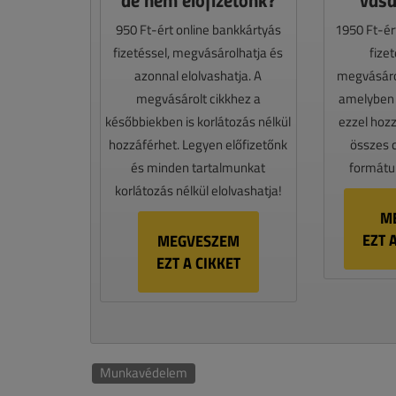
950 Ft-ért online bankkártyás
1950 Ft-ér
fizetéssel, megvásárolhatja és
fize
azonnal elolvashatja. A
megvásáro
megvásárolt cikkhez a
amelyben e
későbbiekben is korlátozás nélkül
ezzel hoz
hozzáférhet. Legyen előfizetőnk
összes 
és minden tartalmunkat
formátum
korlátozás nélkül elolvashatja!
M
EZT 
MEGVESZEM
EZT A CIKKET
Munkavédelem