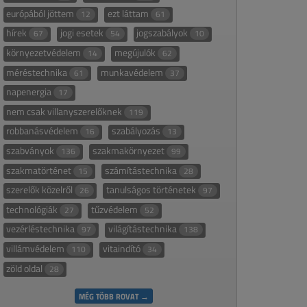
európából jöttem
ezt láttam
12
61
hírek
jogi esetek
jogszabályok
67
54
10
környezetvédelem
megújulók
14
62
méréstechnika
munkavédelem
61
37
napenergia
17
nem csak villanyszerelőknek
119
robbanásvédelem
szabályozás
16
13
szabványok
szakmakörnyezet
136
99
szakmatörténet
számítástechnika
15
28
szerelők közelről
tanulságos történetek
26
97
technológiák
tűzvédelem
27
52
vezérléstechnika
világítástechnika
97
138
villámvédelem
vitaindító
110
34
zöld oldal
28
MÉG TÖBB ROVAT →