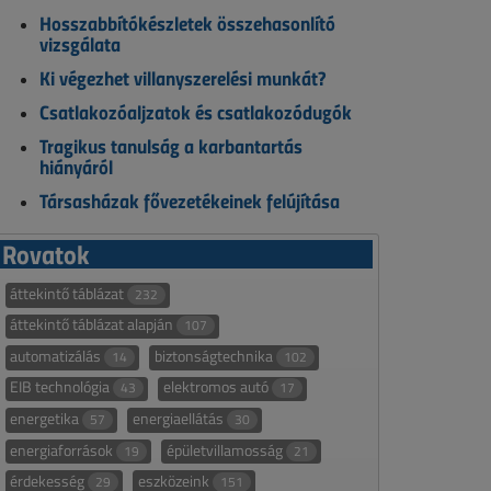
Hosszabbítókészletek összehasonlító
vizsgálata
Ki végezhet villanyszerelési munkát?
Csatlakozóaljzatok és csatlakozódugók
Tragikus tanulság a karbantartás
hiányáról
Társasházak fővezetékeinek felújítása
Rovatok
áttekintő táblázat
232
áttekintő táblázat alapján
107
automatizálás
biztonságtechnika
14
102
EIB technológia
elektromos autó
43
17
energetika
energiaellátás
57
30
energiaforrások
épületvillamosság
19
21
érdekesség
eszközeink
29
151