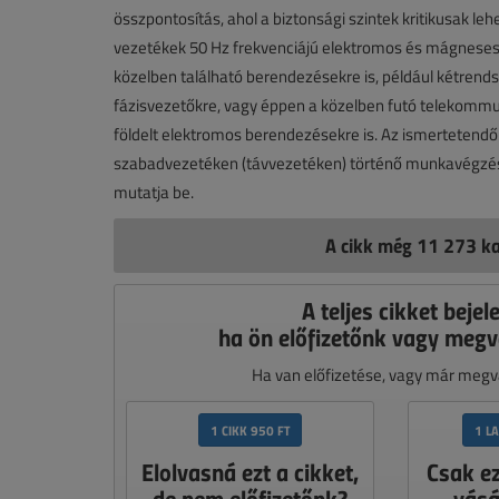
összpontosítás, ahol a biztonsági szintek kritikusak lehe
vezetékek 50 Hz frekvenciájú elektromos és mágneses e
közelben található berendezésekre is, például kétrends
fázisvezetőkre, vagy éppen a közelben futó telekommu
földelt elektromos berendezésekre is. Az ismertetend
szabadvezetéken (távvezetéken) történő munkavégzés bi
mutatja be.
A cikk még 11 273 ka
A teljes cikket bejel
ha ön előfizetőnk vagy megv
Ha van előfizetése, vagy már megvá
1 CIKK 950 FT
1 L
Elolvasná ezt a cikket,
Csak e
de nem előfizetőnk?
vásá