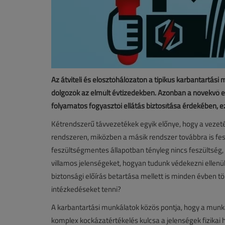
Az átviteli és elosztóhálózaton a tipikus karbantartási
dolgozók az elmúlt évtizedekben. Azonban a növekvő e
folyamatos fogyasztói ellátás biztosítása érdekébe
Kétrendszerű távvezetékek egyik előnye, hogy a vezeté
rendszeren, miközben a másik rendszer továbbra is feszü
feszültségmentes állapotban tényleg nincs feszültség
villamos jelenségeket, hogyan tudunk védekezni elle
biztonsági előírás betartása mellett is minden évben t
intézkedéseket tenni?
A karbantartási munkálatok közös pontja, hogy a munk
komplex kockázatértékelés kulcsa a jelenségek fizikai