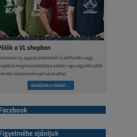
Pólók a VL shopban
álasszon új, egyedi pólóinkból! Új előfizetés vagy
eglévő meghosszabbítása esetén egy vagy két pólót
elentős kedvezménnyel vásárolhat.
MEGNÉZEM A PÓLÓKAT →
Facebook
Figyelmébe ajánljuk