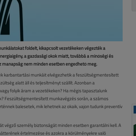
 munkálatokat földelt, kikapcsolt vezetékeken végezték a
nergiaigény, a gazdasági okok miatt, továbbá a minőségi és
n, ez manapság nem minden esetben engedhető meg.
k karbantartási munkáit elvégezhetik a feszültségmentesített
ltség alatt áll és teljesítményt szállít. Azonban a
, vagy folyik áram a vezetékeken? Ha mégis tapasztalunk
nük? Feszültségmentesített munkavégzés során, a számos
örténnek balesetek, mik lehetnek az okaik, vajon tudunk preventív
át végző személy biztonságát minden esetben garantálni kell. A
 hátterének értelmezése és azokra a körülményekre való