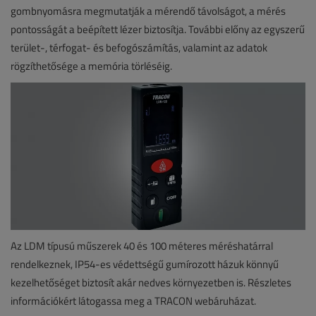
gombnyomásra megmutatják a mérendő távolságot, a mérés
pontosságát a beépített lézer biztosítja. További előny az egyszerű
terület-, térfogat- és befogószámítás, valamint az adatok
rögzíthetősége a memória törléséig.
Az LDM típusú műszerek 40 és 100 méteres méréshatárral
rendelkeznek, IP54-es védettségű gumírozott házuk könnyű
kezelhetőséget biztosít akár nedves környezetben is. Részletes
információkért látogassa meg a TRACON webáruházat.