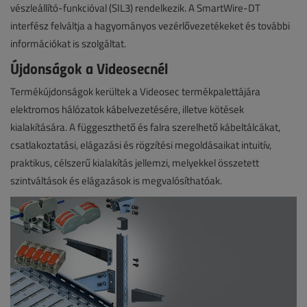
vészleállító-funkcióval (SIL3) rendelkezik. A SmartWire-DT
interfész felváltja a hagyományos vezérlővezetékeket és további
információkat is szolgáltat.
Újdonságok a Videosecnél
Termékújdonságok kerültek a Videosec termékpalettájára
elektromos hálózatok kábelvezetésére, illetve kötések
kialakítására. A függeszthető és falra szerelhető kábeltálcákat,
csatlakoztatási, elágazási és rögzítési megoldásaikat intuitív,
praktikus, célszerű kialakítás jellemzi, melyekkel összetett
szintváltások és elágazások is megvalósíthatóak.