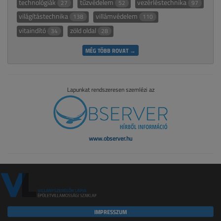
technológiák
tűzvédelem
vezérléstechnika
27
52
97
világítástechnika
villámvédelem
138
110
vitaindító
zöld oldal
34
28
MÉG TÖBB ROVAT →
Lapunkat rendszeresen szemlézi az
www.observer.hu
IMPRESSZUM