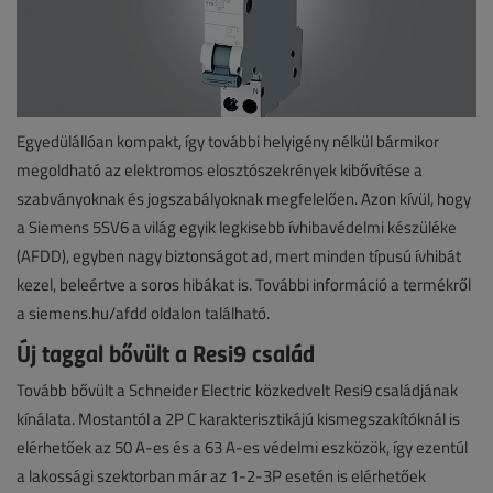
Egyedülállóan kompakt, így további helyigény nélkül bármikor
megoldható az elektromos elosztószekrények kibővítése a
szabványoknak és jogszabályoknak megfelelően. Azon kívül, hogy
a Siemens 5SV6 a világ egyik legkisebb ívhibavédelmi készüléke
(AFDD), egyben nagy biztonságot ad, mert minden típusú ívhibát
kezel, beleértve a soros hibákat is. További információ a termékről
a siemens.hu/afdd oldalon található.
Új taggal bővült a Resi9 család
Tovább bővült a Schneider Electric közkedvelt Resi9 családjának
kínálata. Mostantól a 2P C karakterisztikájú kismegszakítóknál is
elérhetőek az 50 A-es és a 63 A-es védelmi eszközök, így ezentúl
a lakossági szektorban már az 1-2-3P esetén is elérhetőek