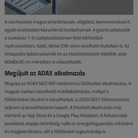
A szerkezetek magas teherbírásúak, világítást, kamerarendszert,
egyéb eszközöket közvetlenül hordozhatnak. A gyorscsatlakozók
a szokásos 1-5 csatlakozószámon felül elérhetőek
nyolcvezetékes, toldó, illetve DIN-sínre sorolható kivitelben is. Az
öntapadós kábelcsatornák és az elosztódobozok többféle, akár
60x80x26 cm méretben is választhatók.
Megújult az ADAX alkalmazás
Megújul az ADAX NEO WiFi elektromos fűtőtestek alkalmazása. A
magyar nyelven kezelhető mobilalkalmazás, mellyel a
fűtőtesteket távolról is irányíthatjuk, a 2020/2021 fűtésszezonra,
teljesen új kezelőfelületet kapott. A frissített alkalmazás már
elérhető az App Store és a Google Play felületein. A felhasználói
javaslatok alapján lehetőség nyílik az energiafogyasztás mérésére
és megjelenítésére, sőt a fűtőtestek regisztrációja is