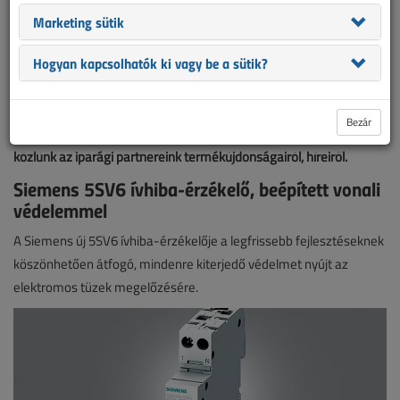
Marketing sütik
Hogyan kapcsolhatók ki vagy be a sütik?
Bezár
A Villanyszerelők Lapja hasábjain minden hónapban összeállítást
közlünk az iparági partnereink termékújdonságairól, híreiről.
Siemens 5SV6 ívhiba-érzékelő, beépített vonali
védelemmel
A Siemens új 5SV6 ívhiba-érzékelője a legfrissebb fejlesztéseknek
köszönhetően átfogó, mindenre kiterjedő védelmet nyújt az
elektromos tüzek megelőzésére.