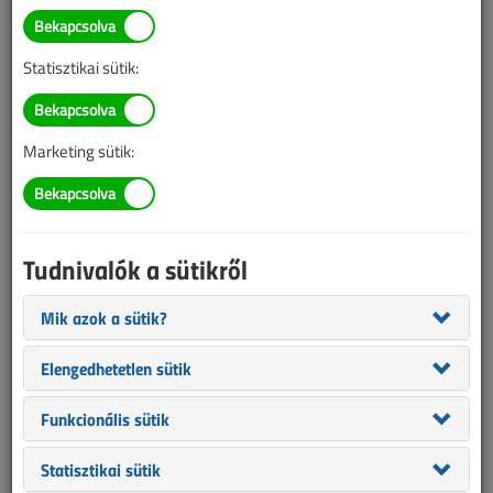
TARTALOM
Statisztikai sütik:
Hírek
Hírek, újdonságok
Marketing sütik:
Szeptemberi híreink
2020/9. lapszám
|
VL online |
1624 |
Tudnivalók a sütikről
Figylem! Ez a cikk 6 éve frissült utoljára. A benne szereplő
Mik azok a sütik?
információk mára aktualitásukat veszíthették, valamint a tartalom
helyenként hiányos lehet (képek, táblázatok stb.).
Elengedhetetlen sütik
Funkcionális sütik
Statisztikai sütik