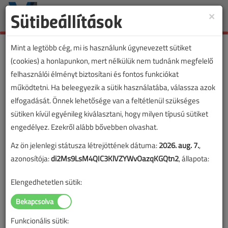
Sütibeállítások
×
Toggle
naviga
Mint a legtöbb cég, mi is használunk úgynevezett sütiket
(cookies) a honlapunkon, mert nélkülük nem tudnánk megfelelő
felhasználói élményt biztosítani és fontos funkciókat
működtetni. Ha beleegyezik a sütik használatába, válassza azok
elfogadását. Önnek lehetősége van a feltétlenül szükséges
sütiken kívül egyénileg kiválasztani, hogy milyen típusú sütiket
engedélyez. Ezekről alább bővebben olvashat.
Az ön jelenlegi státusza létrejöttének dátuma:
2026. aug. 7.
,
azonosítója:
di2Ms9LsM4QIC3KlVZYWvOazqKGQtn2
, állapota:
Elengedhetetlen sütik:
Funkcionális sütik:
Lapszám: