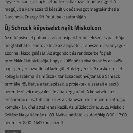
egyszerűsödik, az új Bluetooth-csatlakozási lehetőséggel. A
megújult alkalmazásról készült videóanyagot megtekintheti a
Nordinova Energy Kft. Youtube-csatornáján.
Új Schrack képviselet nyílt Miskolcon
Az új képviselet polcain a villamosipari termékek széles palettája
megtalálható, lehetővé téve az alapvető villanyszerelési anyagok
azonnali kiszolgálását. Az átgondolt és rendszerbe foglalt
termékkínálat biztosítja, hogy a különböző elvárások és a vevők
napi igényei közvetlenül kielégíthetők legyenek. A miskolci üzlet
kollégái szakmai és műszaki tanácsadást nyújtanak a Schrack
termékeiről, illetve a tervezések, a projektek, a szerelt elosztó
berendezések megvalósításában egyaránt. A képviselet az
erősáramú elosztótechnika és a villanyszerelés területén átfogó,
komplex árukínálattal rendelkezik. Az új üzlet címe: 3529 Miskolc,
Soltész Nagy Kálmán u. 83. Nyitva hétfőtől csütörtökig 8:00-17:00,
pénteken 8:00-14:00 óra között.