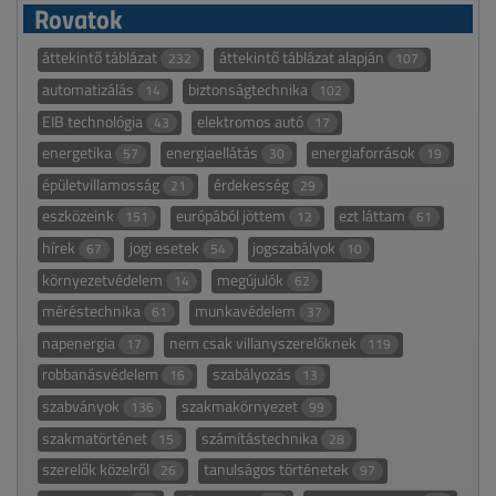
Rovatok
áttekintő táblázat
áttekintő táblázat alapján
232
107
automatizálás
biztonságtechnika
14
102
EIB technológia
elektromos autó
43
17
energetika
energiaellátás
energiaforrások
57
30
19
épületvillamosság
érdekesség
21
29
eszközeink
európából jöttem
ezt láttam
151
12
61
hírek
jogi esetek
jogszabályok
67
54
10
környezetvédelem
megújulók
14
62
méréstechnika
munkavédelem
61
37
napenergia
nem csak villanyszerelőknek
17
119
robbanásvédelem
szabályozás
16
13
szabványok
szakmakörnyezet
136
99
szakmatörténet
számítástechnika
15
28
szerelők közelről
tanulságos történetek
26
97