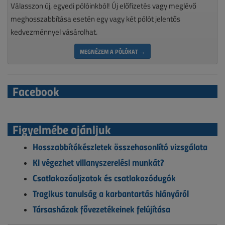
Válasszon új, egyedi pólóinkból! Új előfizetés vagy meglévő
meghosszabbítása esetén egy vagy két pólót jelentős
kedvezménnyel vásárolhat.
MEGNÉZEM A PÓLÓKAT →
Facebook
Figyelmébe ajánljuk
Hosszabbítókészletek összehasonlító vizsgálata
Ki végezhet villanyszerelési munkát?
Csatlakozóaljzatok és csatlakozódugók
Tragikus tanulság a karbantartás hiányáról
Társasházak fővezetékeinek felújítása