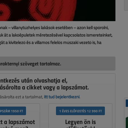
nak – villanytűzhelyes lakások esetében – azon kell spórolni,
ük át a lakóépületek méretezésével kapcsolatos ismereteinket,
t a kivitelező és a villamos felelős műszaki vezető is, ha
rakternyi szöveget tartalmaz.
entkezés után olvashatja el,
ásárolta a cikket vagy a lapszámot.
sárolta ezt a tartalmat,
itt tud bejelentkezni
.
APSZÁM 1950 FT
1 ÉVES ELŐFIZETÉS 12 990 FT
zt a lapszámot
Legyen ön is