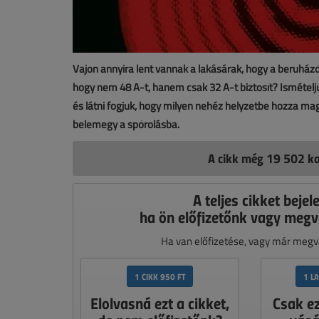
Vajon annyira lent vannak a lakásárak, hogy a beruházó
hogy nem 48 A-t, hanem csak 32 A-t biztosít? Ismételj
és látni fogjuk, hogy milyen nehéz helyzetbe hozza magá
belemegy a spórolásba.
A cikk még 19 502 ka
A teljes cikket bejel
ha ön előfizetőnk vagy megv
Ha van előfizetése, vagy már megvá
1 CIKK 950 FT
1 L
Elolvasná ezt a cikket,
Csak e