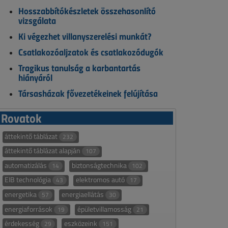
Hosszabbítókészletek összehasonlító
vizsgálata
Ki végezhet villanyszerelési munkát?
Csatlakozóaljzatok és csatlakozódugók
Tragikus tanulság a karbantartás
hiányáról
Társasházak fővezetékeinek felújítása
Rovatok
áttekintő táblázat
232
áttekintő táblázat alapján
107
automatizálás
biztonságtechnika
14
102
EIB technológia
elektromos autó
43
17
energetika
energiaellátás
57
30
energiaforrások
épületvillamosság
19
21
érdekesség
eszközeink
29
151