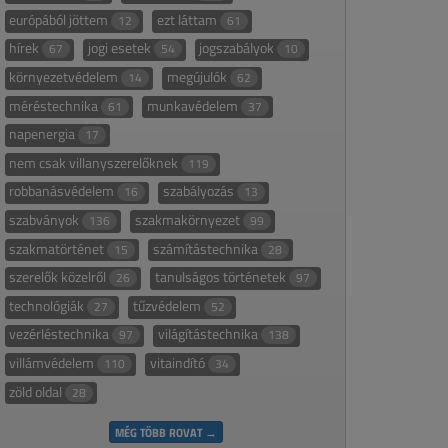
európából jöttem
ezt láttam
12
61
hírek
jogi esetek
jogszabályok
67
54
10
környezetvédelem
megújulók
14
62
méréstechnika
munkavédelem
61
37
napenergia
17
nem csak villanyszerelőknek
119
robbanásvédelem
szabályozás
16
13
szabványok
szakmakörnyezet
136
99
szakmatörténet
számítástechnika
15
28
szerelők közelről
tanulságos történetek
26
97
technológiák
tűzvédelem
27
52
vezérléstechnika
világítástechnika
97
138
villámvédelem
vitaindító
110
34
zöld oldal
28
MÉG TÖBB ROVAT →