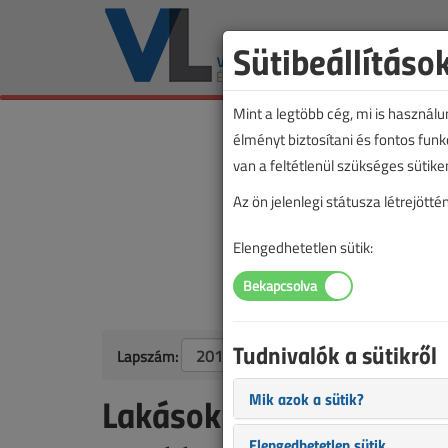
Sütibeállításo
Mint a legtöbb cég, mi is használ
élményt biztosítani és fontos fun
van a feltétlenül szükséges sütike
Az ön jelenlegi státusza létrejöt
Elengedhetetlen sütik:
Tudnivalók a sütikről
Lapszám:
Mik azok a sütik?
Lakások villamosenergi
Elengedhetetlen sütik