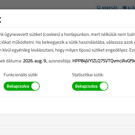
KERESÉS
ELŐ
k
H
unk úgynevezett sütiket (cookies) a honlapunkon, mert nélkülük nem tud
kciókat működtetni. Ha beleegyezik a sütik használatába, válassza azok
n kívül egyénileg kiválasztani, hogy milyen típusú sütiket engedélyez. E
tének dátuma:
2026. aug. 9.
, azonosítója:
HPP84jVYIZLQ7SVTQvmclAvGf9
Funkcionális sütik:
Statisztikai sütik:
TARTALOM
a-ellátása: 7 vagy 11 kW?