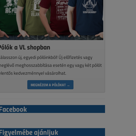
Pólók a VL shopban
álasszon új, egyedi pólóinkból! Új előfizetés vagy
eglévő meghosszabbítása esetén egy vagy két pólót
elentős kedvezménnyel vásárolhat.
MEGNÉZEM A PÓLÓKAT →
Facebook
Figyelmébe ajánljuk