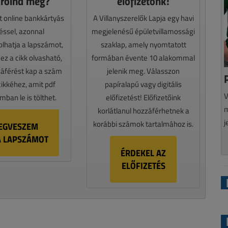
rolná meg?
előfizetőnk!
t online bankkártyás
A Villanyszerelők Lapja egy havi
téssel, azonnal
megjelenésű épületvillamossági
lhatja a lapszámot,
szaklap, amely nyomtatott
z a cikk olvasható,
formában évente 10 alakommal
záférést kap a szám
jelenik meg. Válasszon
cikkéhez, amit pdf
papíralapú vagy digitális
V
ban le is tölthet.
előfizetést! Előfizetőink
m
korlátlanul hozzáférhetnek a
j
korábbi számok tartalmához is.
EGVESZEM
A LAPSZÁMOT
ÉRDEKEL AZ
ELŐFIZETÉS