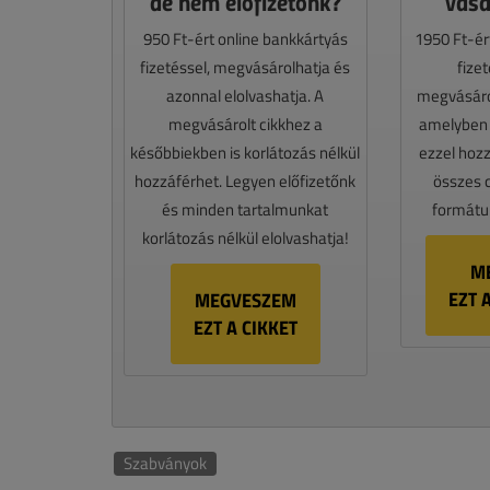
de nem előfizetőnk?
vásá
950 Ft-ért online bankkártyás
1950 Ft-ér
fizetéssel, megvásárolhatja és
fize
azonnal elolvashatja. A
megvásáro
megvásárolt cikkhez a
amelyben e
későbbiekben is korlátozás nélkül
ezzel hoz
hozzáférhet. Legyen előfizetőnk
összes 
és minden tartalmunkat
formátum
korlátozás nélkül elolvashatja!
M
EZT 
MEGVESZEM
EZT A CIKKET
Szabványok