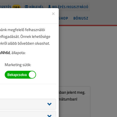
FIZETÉS
HÍRLEVÉL
BELÉPÉS/REGISZTRÁCIÓ
TIPP
×
ÍREK
LAPSZÁMOK
BLOG
SHOP
BÓNUSZ
nánk megfelelő felhasználói
 elfogadását. Önnek lehetősége
zekről alább bővebben olvashat.
uNh6d
, állapota:
Marketing sütik:
Ez a cikk a VL 2018. októberi számában jelent meg.
Töltse le a lapszámot PDF formátumban!
LETÖLTÉS