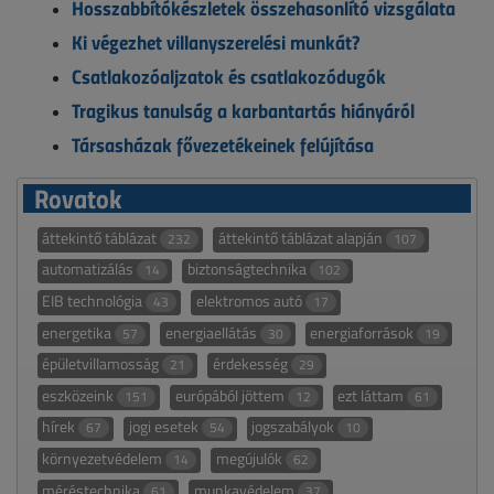
Hosszabbítókészletek összehasonlító vizsgálata
Ki végezhet villanyszerelési munkát?
Csatlakozóaljzatok és csatlakozódugók
Tragikus tanulság a karbantartás hiányáról
Társasházak fővezetékeinek felújítása
Rovatok
áttekintő táblázat
áttekintő táblázat alapján
232
107
automatizálás
biztonságtechnika
14
102
EIB technológia
elektromos autó
43
17
energetika
energiaellátás
energiaforrások
57
30
19
épületvillamosság
érdekesség
21
29
eszközeink
európából jöttem
ezt láttam
151
12
61
hírek
jogi esetek
jogszabályok
67
54
10
környezetvédelem
megújulók
14
62
méréstechnika
munkavédelem
61
37