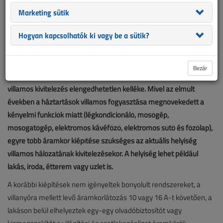
Marketing sütik
Hogyan kapcsolhatók ki vagy be a sütik?
Bezár
A falba süllyeszthető kiselosztó a falon kívüli típusok mellett a
villamos kivitelezés elengedhetetlen kelléke. Mivel az elmúlt
években a háztartások villamos fogyasztása megnövekedett a
kényelmi funkciók miatt (légkondicionáló, mosógép,
mosogatógép, elektromos kávéfőző, elektromos sütő és főzőlap),
egyre több áramkör kiépítése szükséges az aktuális helyiség
villamos hálózatának kivitelezésekor. A helyiség lehet például
lakás, iroda, étterem vagy üzlet is.
A korábbi kiépítések nem igényeltek bonyolult rendszereket, a
villanyóra mellett levő áramkorlátozás 10 vagy 16 A-t követően, a
lakáson belül elhelyeztek egy-egy olvadóbiztosítót vagy