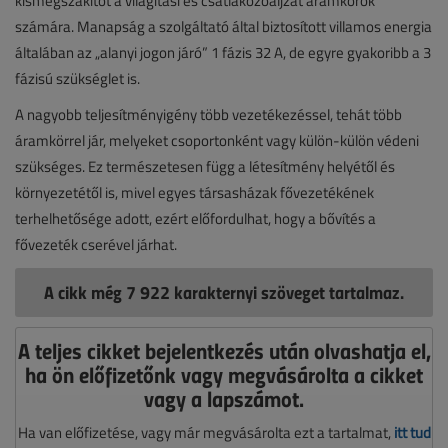
kismegszakítót a világítási és csatlakozóaljzat áramkörök
számára. Manapság a szolgáltató által biztosított villamos energia
általában az „alanyi jogon járó” 1 fázis 32 A, de egyre gyakoribb a 3
fázisú szükséglet is.
A nagyobb teljesítményigény több vezetékezéssel, tehát több
áramkörrel jár, melyeket csoportonként vagy külön-külön védeni
szükséges. Ez természetesen függ a létesítmény helyétől és
környezetétől is, mivel egyes társasházak fővezetékének
terhelhetősége adott, ezért előfordulhat, hogy a bővítés a
fővezeték cserével járhat.
A cikk még 7 922 karakternyi szöveget tartalmaz.
A teljes cikket bejelentkezés után olvashatja el,
ha ön előfizetőnk vagy megvásárolta a cikket
vagy a lapszámot.
Ha van előfizetése, vagy már megvásárolta ezt a tartalmat,
itt tud