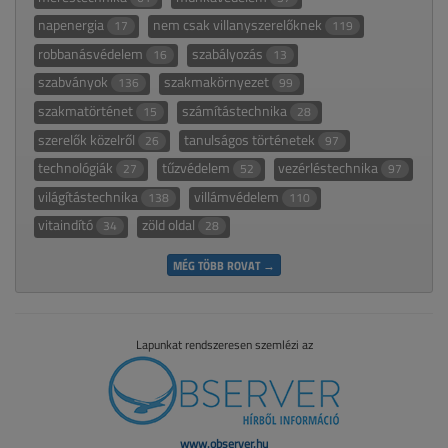
napenergia
nem csak villanyszerelőknek
17
119
robbanásvédelem
szabályozás
16
13
szabványok
szakmakörnyezet
136
99
szakmatörténet
számítástechnika
15
28
szerelők közelről
tanulságos történetek
26
97
technológiák
tűzvédelem
vezérléstechnika
27
52
97
világítástechnika
villámvédelem
138
110
vitaindító
zöld oldal
34
28
MÉG TÖBB ROVAT →
Lapunkat rendszeresen szemlézi az
www.observer.hu