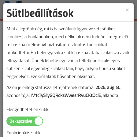
Sütibeállítások
×
Toggle
naviga
Mint a legtöbb cég, mi is használunk úgynevezett sütiket
(cookies) a honlapunkon, mert nélkülük nem tudnánk megfelelő
felhasználói élményt biztosítani és fontos funkciókat
működtetni. Ha beleegyezik a sütik használatába, válassza azok
elfogadását. Önnek lehetősége van a feltétlenül szükséges
sütiken kívül egyénileg kiválasztani, hogy milyen típusú sütiket
engedélyez. Ezekről alább bővebben olvashat.
Az ön jelenlegi státusza létrejöttének dátuma:
2026. aug. 8.
,
azonosítója:
rV1cTySllyGQRckzWwesrR4uCKtOclE
, állapota:
Elengedhetetlen sütik:
Funkcionális sütik:
Lapszám: