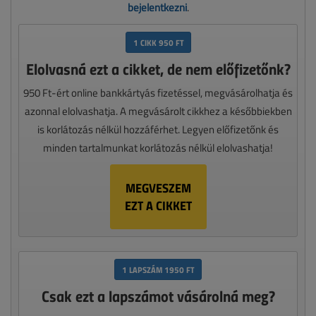
bejelentkezni
.
1 CIKK 950 FT
Elolvasná ezt a cikket, de nem előfizetőnk?
950 Ft-ért online bankkártyás fizetéssel, megvásárolhatja és
azonnal elolvashatja. A megvásárolt cikkhez a későbbiekben
is korlátozás nélkül hozzáférhet. Legyen előfizetőnk és
minden tartalmunkat korlátozás nélkül elolvashatja!
MEGVESZEM
EZT A CIKKET
1 LAPSZÁM 1950 FT
Csak ezt a lapszámot vásárolná meg?