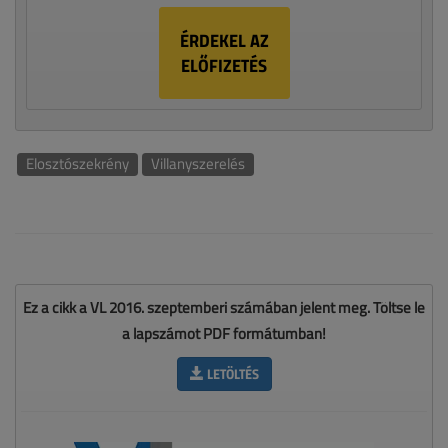
ÉRDEKEL AZ
ELŐFIZETÉS
Elosztószekrény
Villanyszerelés
Ez a cikk a VL 2016. szeptemberi számában jelent meg. Töltse le
a lapszámot PDF formátumban!
LETÖLTÉS