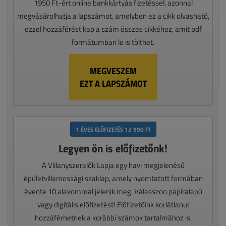
1950 Ft-ért online bankkártyás fizetéssel, azonnal
megvásárolhatja a lapszámot, amelyben ez a cikk olvasható,
ezzel hozzáférést kap a szám összes cikkéhez, amit pdf
formátumban le is tölthet.
MEGVESZEM
EZT A LAPSZÁMOT
1 ÉVES ELŐFIZETÉS 12 990 FT
Legyen ön is előfizetőnk!
A Villanyszerelők Lapja egy havi megjelenésű
épületvillamossági szaklap, amely nyomtatott formában
évente 10 alakommal jelenik meg. Válasszon papíralapú
vagy digitális előfizetést! Előfizetőink korlátlanul
hozzáférhetnek a korábbi számok tartalmához is.