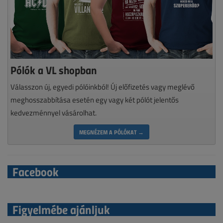
Pólók a VL shopban
Válasszon új, egyedi pólóinkból! Új előfizetés vagy meglévő
meghosszabbítása esetén egy vagy két pólót jelentős
kedvezménnyel vásárolhat.
MEGNÉZEM A PÓLÓKAT →
Facebook
Figyelmébe ajánljuk