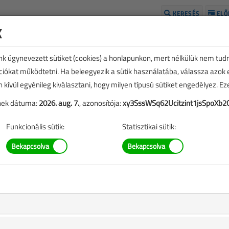
KERESÉS
ELŐ
k
H
unk úgynevezett sütiket (cookies) a honlapunkon, mert nélkülük nem tud
kciókat működtetni. Ha beleegyezik a sütik használatába, válassza azok
n kívül egyénileg kiválasztani, hogy milyen típusú sütiket engedélyez. E
tének dátuma:
2026. aug. 7.
, azonosítója:
xy3SssWSq62Ucitzint1jsSpoXb2
Funkcionális sütik:
Statisztikai sütik:
E
TARTALOM