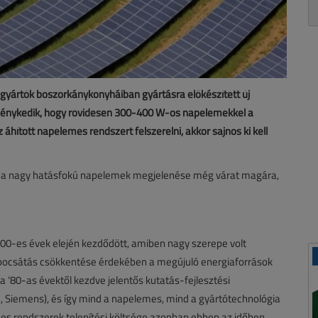
gyártók boszorkánykonyháiban gyártásra előkészített új
ménykedik, hogy rövidesen 300-400 W-os napelemekkel a
áhított napelemes rendszert felszerelni, akkor sajnos ki kell
d a nagy hatásfokú napelemek megjelenése még várat magára,
00-es évek elején kezdődött, amiben nagy szerepe volt
ocsátás csökkentése érdekében a megújuló energiaforrások
 a ‘80-as évektől kezdve jelentős kutatás-fejlesztési
 Siemens), és így mind a napelemes, mind a gyártótechnológia
mes rendszerek telepítési költsége azonban ebben az időben