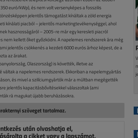
50 euró/kWp), és nem volt versenyképes a fosszilis
önzésképpen jelentős támogatást kínáltak a zöld energia
i kínálati piacból – jelentős marketingtevékenységgel, ahol
mek hasznosságáról – 2005-re már egy keresleti piacról
 és nem kellett őket győzködni. A napelemes rendszerek ára még
ami jelentős csökkenés a kezdeti 6000 eurós árhoz képest, de a
zta az árakat.
V
nyolország, Olaszország) is követték, illetve az
m
bé váltak a napelemes rendszerek. Ekkoriban a napelemgyártás
j
ításon, és mivel a szilíciumgyártók már a múltban megégették
sre jelentős kapacitásbővítésekkel válaszoltak (ami
ánták rá magukat újabb beruházásokra.
rakternyi szöveget tartalmaz.
entkezés után olvashatja el,
ásárolta a cikket vagy a lapszámot.