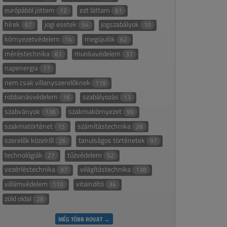
európából jöttem
ezt láttam
12
61
hírek
jogi esetek
jogszabályok
67
54
10
környezetvédelem
megújulók
14
62
méréstechnika
munkavédelem
61
37
napenergia
17
nem csak villanyszerelőknek
119
robbanásvédelem
szabályozás
16
13
szabványok
szakmakörnyezet
136
99
szakmatörténet
számítástechnika
15
28
szerelők közelről
tanulságos történetek
26
97
technológiák
tűzvédelem
27
52
vezérléstechnika
világítástechnika
97
138
villámvédelem
vitaindító
110
34
zöld oldal
28
MÉG TÖBB ROVAT →