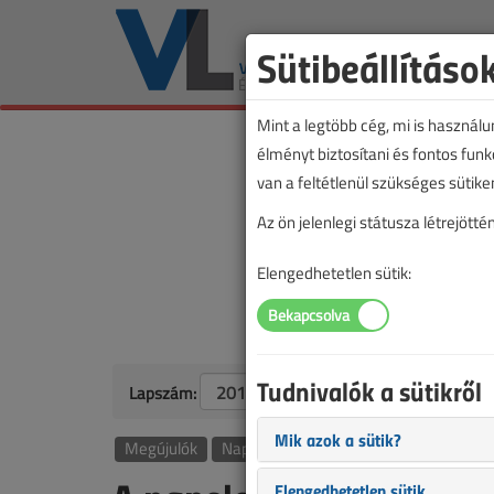
Sütibeállításo
Mint a legtöbb cég, mi is használ
élményt biztosítani és fontos fun
van a feltétlenül szükséges sütike
Az ön jelenlegi státusza létrejöt
Elengedhetetlen sütik:
Tudnivalók a sütikről
Lapszám:
Mik azok a sütik?
Megújulók
Napenergia
Elengedhetetlen sütik