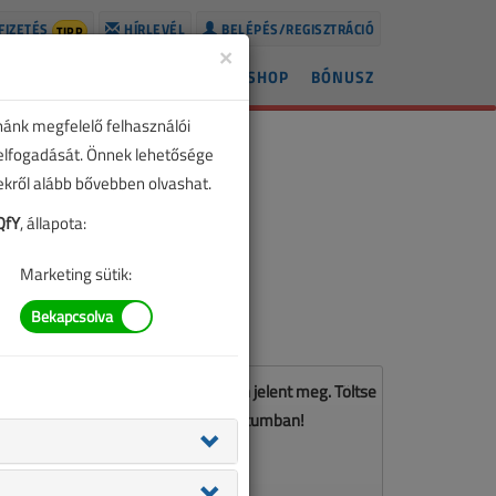
FIZETÉS
HÍRLEVÉL
BELÉPÉS/REGISZTRÁCIÓ
TIPP
×
ÍREK
LAPSZÁMOK
BLOG
SHOP
BÓNUSZ
nánk megfelelő felhasználói
 elfogadását. Önnek lehetősége
zekről alább bővebben olvashat.
QfY
, állapota:
Marketing sütik:
z a cikk a VL 2016. áprilisi számában jelent meg. Töltse
le a lapszámot PDF formátumban!
LETÖLTÉS