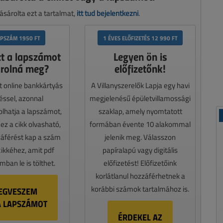
sárolta ezt a tartalmat,
itt tud bejelentkezni
.
APSZÁM 1950 FT
1 ÉVES ELŐFIZETÉS 12 990 FT
zt a lapszámot
Legyen ön is
rolná meg?
előfizetőnk!
t online bankkártyás
A Villanyszerelők Lapja egy havi
téssel, azonnal
megjelenésű épületvillamossági
lhatja a lapszámot,
szaklap, amely nyomtatott
z a cikk olvasható,
formában évente 10 alakommal
záférést kap a szám
jelenik meg. Válasszon
cikkéhez, amit pdf
papíralapú vagy digitális
ban le is tölthet.
előfizetést! Előfizetőink
korlátlanul hozzáférhetnek a
korábbi számok tartalmához is.
EGVESZEM
A LAPSZÁMOT
ÉRDEKEL AZ