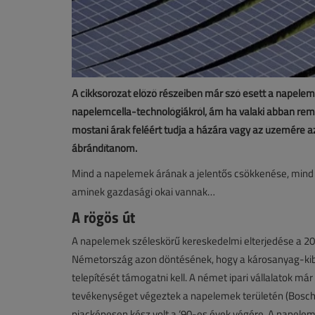
A cikksorozat előző részeiben már szó esett a napelem
napelemcella-technológiákról, ám ha valaki abban re
mostani árak feléért tudja a házára vagy az üzemére az 
ábrándítanom.
Mind a napelemek árának a jelentős csökkenése, min
aminek gazdasági okai vannak…
A rögös út
A napelemek széleskörű kereskedelmi elterjedése a 20
Németország azon döntésének, hogy a károsanyag-kib
telepítését támogatni kell. A német ipari vállalatok már
tevékenységet végeztek a napelemek területén (Bosch,
piacképesen kész volt a ‘90-es évek végére. A napele