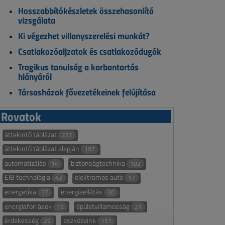
Hosszabbítókészletek összehasonlító
vizsgálata
Ki végezhet villanyszerelési munkát?
Csatlakozóaljzatok és csatlakozódugók
Tragikus tanulság a karbantartás
hiányáról
Társasházak fővezetékeinek felújítása
Rovatok
áttekintő táblázat
232
áttekintő táblázat alapján
107
automatizálás
biztonságtechnika
14
102
EIB technológia
elektromos autó
43
17
energetika
energiaellátás
57
30
energiaforrások
épületvillamosság
19
21
érdekesség
eszközeink
29
151