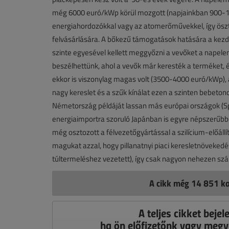
még 6000 euró/kWp körül mozgott (napjainkban 900-13
energiahordozókkal vagy az atomerőművekkel, így öszt
felvásárlására. A bőkezű támogatások hatására a kezdet
szinte egyesével kellett meggyőzni a vevőket a napele
beszélhettünk, ahol a vevők már keresték a terméket,
ekkor is viszonylag magas volt (3500-4000 euró/kWp), 
nagy kereslet és a szűk kínálat ezen a szinten bebetono
Németország példáját lassan más európai országok (Spa
energiaimportra szoruló Japánban is egyre népszerűb
még osztozott a félvezetőgyártással a szilícium-előáll
magukat azzal, hogy pillanatnyi piaci keresletnövekedé
túltermeléshez vezetett), így csak nagyon nehezen sz
A cikk még 14 851 ka
A teljes cikket bejel
ha ön előfizetőnk vagy megv