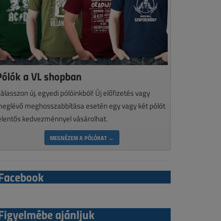
Pólók a VL shopban
álasszon új, egyedi pólóinkból! Új előfizetés vagy
eglévő meghosszabbítása esetén egy vagy két pólót
elentős kedvezménnyel vásárolhat.
MEGNÉZEM A PÓLÓKAT →
Facebook
Figyelmébe ajánljuk