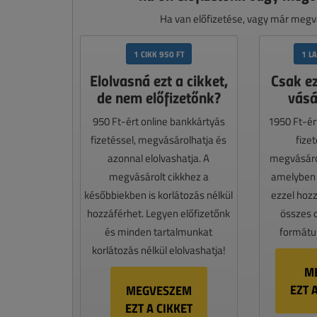
Ha van előfizetése, vagy már megvá
1 CIKK 950 FT
1 L
Elolvasná ezt a cikket,
Csak e
de nem előfizetőnk?
vásá
950 Ft-ért online bankkártyás
1950 Ft-ér
fizetéssel, megvásárolhatja és
fize
azonnal elolvashatja. A
megvásáro
megvásárolt cikkhez a
amelyben e
későbbiekben is korlátozás nélkül
ezzel hoz
hozzáférhet. Legyen előfizetőnk
összes 
és minden tartalmunkat
formátum
korlátozás nélkül elolvashatja!
M
EZT 
MEGVESZEM
EZT A CIKKET